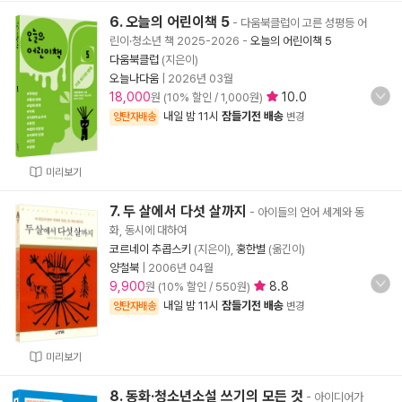
6. 오늘의 어린이책 5
- 다움북클럽이 고른 성평등 어
린이·청소년 책 2025-2026
-
오늘의 어린이책 5
다움북클럽
(지은이)
오늘나다움
|
2026년 03월
18,000
10.0
원 (10% 할인 / 1,000원)
내일 밤 11시
잠들기전 배송
양탄자배송
변경
미리보기
7. 두 살에서 다섯 살까지
- 아이들의 언어 세계와 동
화, 동시에 대하여
코르네이 추콥스키
(지은이),
홍한별
(옮긴이)
양철북
|
2006년 04월
9,900
8.8
원 (10% 할인 / 550원)
내일 밤 11시
잠들기전 배송
양탄자배송
변경
미리보기
8. 동화·청소년소설 쓰기의 모든 것
- 아이디어가