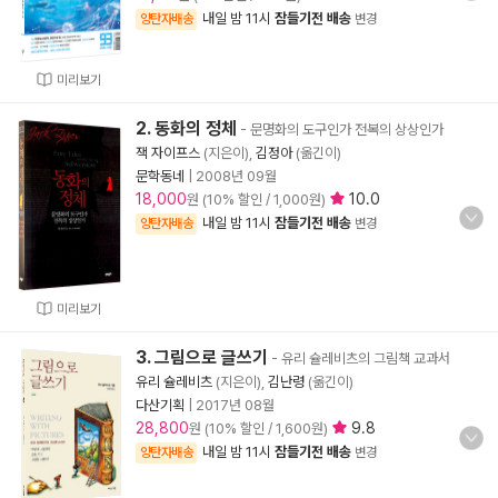
내일 밤 11시
잠들기전 배송
양탄자배송
변경
미리보기
2. 동화의 정체
- 문명화의 도구인가 전복의 상상인가
잭 자이프스
(지은이),
김정아
(옮긴이)
문학동네
|
2008년 09월
18,000
10.0
원 (10% 할인 / 1,000원)
내일 밤 11시
잠들기전 배송
양탄자배송
변경
미리보기
3. 그림으로 글쓰기
- 유리 슐레비츠의 그림책 교과서
유리 슐레비츠
(지은이),
김난령
(옮긴이)
다산기획
|
2017년 08월
28,800
9.8
원 (10% 할인 / 1,600원)
내일 밤 11시
잠들기전 배송
양탄자배송
변경