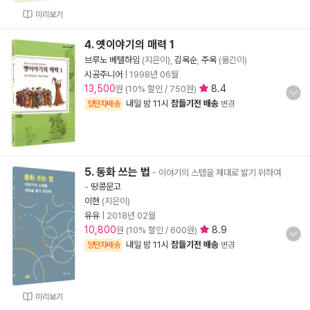
미리보기
4. 옛이야기의 매력 1
브루노 베텔하임
(지은이),
김옥순
,
주옥
(옮긴이)
시공주니어
|
1998년 06월
13,500
8.4
원 (10% 할인 / 750원)
내일 밤 11시
잠들기전 배송
양탄자배송
변경
5. 동화 쓰는 법
- 이야기의 스텝을 제대로 밟기 위하여
-
땅콩문고
이현
(지은이)
유유
|
2018년 02월
10,800
8.9
원 (10% 할인 / 600원)
내일 밤 11시
잠들기전 배송
양탄자배송
변경
미리보기