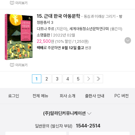
미리보기
15. 근대 한국 아동문학
- 동심과 미래상 그리기
-
방
정환총서 3
다프나 주르
(지은이),
세계아동청소년문학연구회
(옮긴이)
소명출판
|
2022년 02월
22,500
원 (10% 할인 / 1,250원)
택배
로 주문하면
8월 12일 출고
변경
미리보기
1
2
3
4
5
로그인
전체 메뉴
회사 소개
출판사 안내
PC 버전
(주)알라딘커뮤니케이션
1544-2514
일반문의 (발신자 부담)