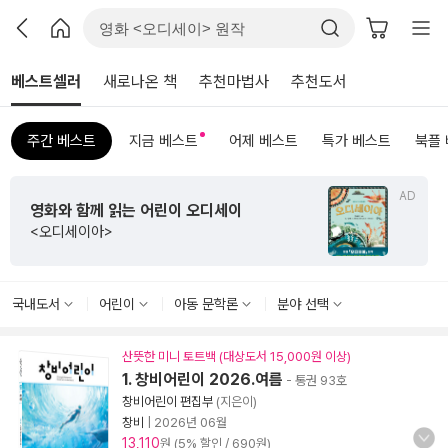
베스트셀러
새로나온 책
추천마법사
추천도서
주간 베스트
지금 베스트
어제 베스트
특가 베스트
북플
AD
영화와 함께 읽는 어린이 오디세이
<오디세이아>
국내도서
어린이
아동 문학론
분야 선택
산뜻한 미니 토트백 (대상도서 15,000원 이상)
1. 창비어린이 2026.여름
- 통권 93호
창비어린이 편집부
(지은이)
창비
|
2026년 06월
13,110
원 (5% 할인 / 690원)