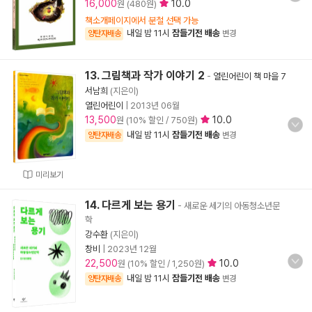
16,000
10.0
원 (480원)
책소개페이지에서 분철 선택 가능
내일 밤 11시
잠들기전 배송
양탄자배송
변경
13. 그림책과 작가 이야기 2
-
열린어린이 책 마을 7
서남희
(지은이)
열린어린이
|
2013년 06월
13,500
10.0
원 (10% 할인 / 750원)
내일 밤 11시
잠들기전 배송
양탄자배송
변경
미리보기
14. 다르게 보는 용기
- 새로운 세기의 아동청소년문
학
강수환
(지은이)
창비
|
2023년 12월
22,500
10.0
원 (10% 할인 / 1,250원)
내일 밤 11시
잠들기전 배송
양탄자배송
변경