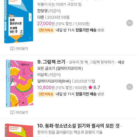
작품이 되는 이야기 구조의 힘
한정영
(지은이)
다른
|
2024년 08월
27,000
원 (10% 할인 / 1,500원)
내일 밤 11시
잠들기전 배송
양탄자배송
변경
미리보기
9. 그림책 쓰기
- 모두의 첫 책, 그림책 창작하기
-
세상
모든 글쓰기 (알에이치코리아 )
이상희
(지은이)
알에이치코리아(RHK)
|
2020년 11월
10,800
8.7
원 (10% 할인 / 600원)
내일 밤 11시
잠들기전 배송
양탄자배송
변경
미리보기
10. 동화·청소년소설 읽기와 필사의 모든 것
-
창작의 힘을 끌어올리는 핵심과 응용의 기술