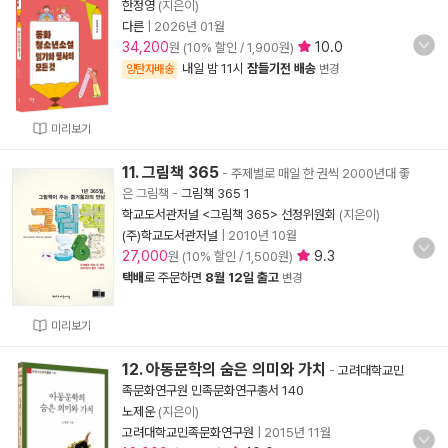
한정영
(지은이)
다른
|
2026년 01월
34,200
10.0
원 (10% 할인 / 1,900원)
내일 밤 11시
잠들기전 배송
양탄자배송
변경
미리보기
11. 그림책 365
- 주제별로 매일 한 권씩 2000년대 좋
은 그림책
-
그림책 365 1
학교도서관저널 <그림책 365> 선정위원회
(지은이)
(주)학교도서관저널
|
2010년 10월
27,000
9.3
원 (10% 할인 / 1,500원)
택배
로 주문하면
8월 12일 출고
변경
미리보기
12. 아동문학의 숨은 의미와 가치
-
고려대학교민
족문화연구원 민족문화연구총서 140
노제운
(지은이)
고려대학교민족문화연구원
|
2015년 11월