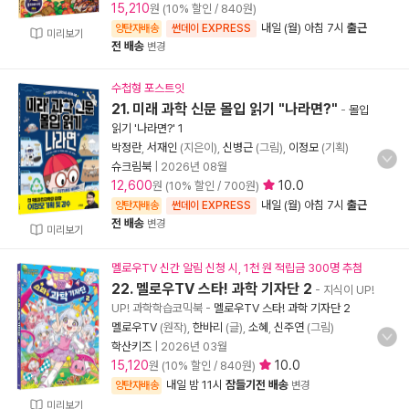
15,210
원 (10% 할인 / 840원)
내일 (월) 아침 7시
출근
양탄자배송
썬데이 EXPRESS
미리보기
전 배송
변경
수첩형 포스트잇
21. 미래 과학 신문 몰입 읽기 "나라면?"
-
몰입
읽기 '나라면?' 1
박정란
,
서재인
(지은이),
신병근
(그림),
이정모
(기획)
슈크림북
|
2026년 08월
12,600
10.0
원 (10% 할인 / 700원)
내일 (월) 아침 7시
출근
양탄자배송
썬데이 EXPRESS
전 배송
변경
미리보기
멜로우TV 신간 알림 신청 시, 1천 원 적립금 300명 추첨
22. 멜로우TV 스타! 과학 기자단 2
- 지식이 UP!
UP! 과학학습코믹북
-
멜로우TV 스타! 과학 기자단 2
멜로우TV
(원작),
한바리
(글),
소혜
,
신주연
(그림)
학산키즈
|
2026년 03월
15,120
10.0
원 (10% 할인 / 840원)
내일 밤 11시
잠들기전 배송
양탄자배송
변경
미리보기