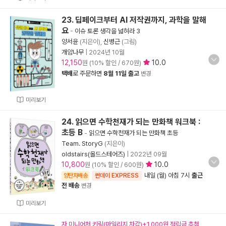
23. 딥페이크부터 AI 저작권까지, 과학을 말해
요
-
이슈 토론 생각을 넓혀라 3
양서윤
(지은이),
신병근
(그림)
개암나무
|
2024년 10월
12,150
10.0
원 (10% 할인 / 670원)
택배
로 주문하면
8월 11일 출고
변경
미리보기
24. 읽으면 수학천재가 되는 만화책 워크북 :
초등 B
-
읽으면 수학천재가 되는 만화책 초등
Team. StoryG
(지은이)
oldstairs(올드스테어즈)
|
2022년 09월
10,800
10.0
원 (10% 할인 / 600원)
내일 (월) 아침 7시
출근
양탄자배송
썬데이 EXPRESS
전 배송
변경
미리보기
자 미니어처 키링(마일리지 차감)+1,000원 적립금 추첨