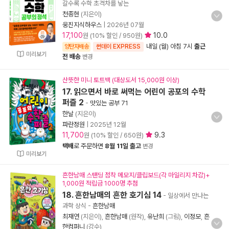
갈수록 수학 초격차를 낳는
천종현
(지은이)
웅진지식하우스
|
2026년 07월
17,100
10.0
원 (10% 할인 / 950원)
내일 (월) 아침 7시
출근
양탄자배송
썬데이 EXPRESS
미리보기
전 배송
변경
산뜻한 미니 토트백 (대상도서 15,000원 이상)
17. 읽으면서 바로 써먹는 어린이 공포의 수학
퍼즐 2
-
맛있는 공부 71
한날
(지은이)
파란정원
|
2025년 12월
11,700
9.3
원 (10% 할인 / 650원)
택배
로 주문하면
8월 11일 출고
변경
미리보기
흔한남매 스탠딩 점착 메모지/클립보드(각 마일리지 차감)+
1,000원 적립금 1000명 추첨
18. 흔한남매의 흔한 호기심 14
- 일상에서 만나는
과학 상식
-
흔한남매
최재연
(지은이),
흔한남매
(원작),
유난희
(그림),
이정모
,
흔
한컴퍼니
(감수)