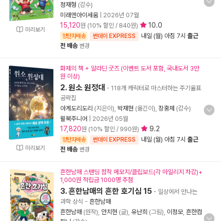
정재형
(감수)
미래엔아이세움
|
2026년 07월
15,120
10.0
원 (10% 할인 / 840원)
미리보기
내일 (월) 아침 7시
출근
양탄자배송
썬데이 EXPRESS
전 배송
변경
화제의 책 + 알라딘 굿즈 (이벤트 도서 포함, 국내도서 3만
원 이상)
2. 원소 원정대
- 118개 캐릭터로 마스터하는 주기율표
공략집
아게도리도리
(지은이),
박재현
(옮긴이),
장홍제
(감수)
윌북주니어
|
2026년 05월
17,820
9.2
원 (10% 할인 / 990원)
내일 (월) 아침 7시
출근
양탄자배송
썬데이 EXPRESS
미리보기
전 배송
변경
흔한남매 스탠딩 점착 메모지/클립보드(각 마일리지 차감)+
1,000원 적립금 1000명 추첨
3. 흔한남매의 흔한 호기심 15
- 일상에서 만나는
과학 상식
-
흔한남매
흔한남매
(원작),
안치현
(글),
유난희
(그림),
이정모
,
흔한컴