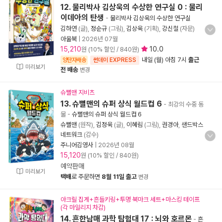
12. 물리박사 김상욱의 수상한 연구실 0 : 물리
이데아의 탄생
-
물리박사 김상욱의 수상한 연구실
김하연
(글),
정순규
(그림),
김상욱
(기획),
강신철
(자문)
아울북
|
2026년 07월
15,210
10.0
원 (10% 할인 / 840원)
내일 (월) 아침 7시
출근
양탄자배송
썬데이 EXPRESS
미리보기
전 배송
변경
슈뻘맨 지비츠
13. 슈뻘맨의 슈퍼 상식 월드컵 6
- 최강의 수중 동
물
-
슈뻘맨의 슈퍼 상식 월드컵 6
슈뻘맨
(원작),
김정욱
(글),
이혜림
(그림),
권경아
,
샌드박스
네트워크
(감수)
주니어김영사
|
2026년 08월
15,120
원 (10% 할인 / 840원)
예약판매
미리보기
택배
로 주문하면
8월 11일 출고
변경
아크릴 집게+흔들키링+투명 북마크 세트+마스킹 테이프
(각 마일리지 차감)
14. 흔한남매 과학 탐험대 17 : 뇌와 호르몬
-
흔