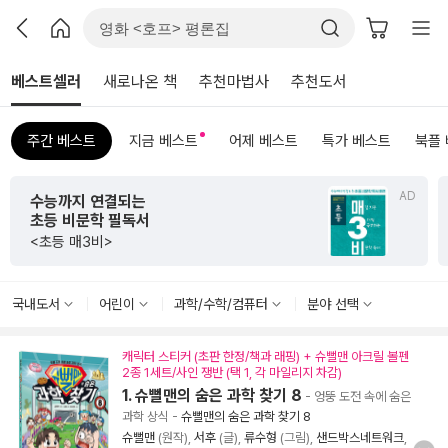
베스트셀러
새로나온 책
추천마법사
추천도서
주간 베스트
지금 베스트
어제 베스트
특가 베스트
북플
AD
A
초판 한정 한지 제작본!
<그리하여 어느 날 사랑이여>
국내도서
어린이
과학/수학/컴퓨터
분야 선택
캐릭터 스티커 (초판 한정/책과 래핑) + 슈뻘맨 아크릴 볼펜
2종 1세트/사인 쟁반 (택 1, 각 마일리지 차감)
1. 슈뻘맨의 숨은 과학 찾기 8
- 엉뚱 도전 속에 숨은
과학 상식
-
슈뻘맨의 숨은 과학 찾기 8
슈뻘맨
(원작),
서후
(글),
류수형
(그림),
샌드박스네트워크
,