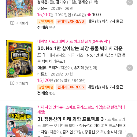
정재은
(글),
김기수
(그림),
정재승
(기획)
아울북
|
2026년 06월
15,210
10.0
원 (10% 할인 / 840원)
내일 (월) 아침 7시
출근
양탄자배송
썬데이 EXPRESS
미리보기
전 배송
변경
내셔널 지오그래픽 키즈 아크릴 집게(3종 중 택1)
30. No. 1만 살아남는 최강 동물 빅매치 라운
드 1
- 내셔널지오그래픽 키즈
-
No. 1만 살아남는 최강 동
물 빅매치 라운드 1
에밀리 크리거
(지은이),
송지혜
(옮긴이)
비룡소
|
2026년 07월
15,120
원 (10% 할인 / 840원)
미리보기
내일 (월) 아침 7시
출근
양탄자배송
썬데이 EXPRESS
전 배송
변경
저자 사인 인쇄본+스마트 글라스 보드 게임(초판 한정/책과
래핑)
31. 장동선의 미래 과학 프로젝트 3
- 스마트 글라
스, 보이는 것 너머를 보다
-
장동선의 미래 과학 프로젝트 3
노지영
(지은이),
김지인
(그림),
장동선
(기획),
송석리
(정보