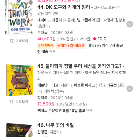
트 컵 (대상도서 1만 원 이상)
44. DK 도구와 기계의 원리
- 그림으로 보는 재미
있는 과학 원리
데이비드 매콜리
(지은이),
닐 아들레이
(글),
박영재
,
김창호
(옮긴이)
크래들
|
2026년 03월
40,500
10.0
원 (10% 할인 / 2,250원)
미리보기
내일 (월) 아침 7시
출근
양탄자배송
썬데이 EXPRESS
전 배송
변경
45. 물리학이 정말 우리 세상을 움직인다고?
-
하루 동안 떠나는 물리학 여행
-
하루 동안 떠나는 지식 여행
4
에르난 그레코
(지은이),
파블로 피시크
(그림),
최유정
(옮긴
이),
최원석
(감수)
찰리북
|
2020년 04월
미리보기
13,500
원 (10% 할인 / 750원)
택배
로 주문하면
8월 10일 출고
변경
46. 나무 꽃의 비밀
신영준
(지은이)