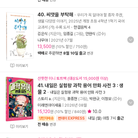
변경
40. 씨앗을 부탁해
- 우리가 꼭 알아야 할 종자 주권,
생물 다양성 이야기, 2025년 개정 초등 4학년 1학기 국어
교과서 (가) 수록 도서
-
한걸음씩 4
김은식
(지은이),
임종길
(그림),
안완식
(감수)
나무야
|
2021년 07월
13,500
원 (10% 할인 / 750원)
택배
로 주문하면
8월 10일 출고
변경
미리보기
산뜻한 미니 토트백 (대상도서 15,000원 이상)
41. 내일은 실험왕 과학 용어 만화 사전 3 : 생
물 2
-
내일은 실험왕 과학 용어 만화 사전 3
스토리 a.
(지은이),
홍종현
(그림),
박완규
,
이정모
(감수)
미래엔아이세움
|
2026년 08월
15,120
10.0
원 (10% 할인 / 840원)
내일 (월) 아침 7시
출근
양탄자배송
썬데이 EXPRESS
전 배송
변경
미리보기