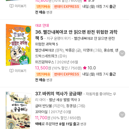
10,800
9.9
원 (10% 할인 / 600원)
미리보기
내일 (월) 아침 7시
출근
양탄자배송
썬데이 EXPRESS
전 배송
변경
야코 안대
36. 빨간내복야코 안 읽으면 완전 위험한 과학
책 5
- 지구 운명이 위기
-
빨간내복야코 안 읽으면 완전
위험한 과학책 5
빨간내복야코
(원작),
박종은
(글),
이영아
(그림),
홍승범
,
샌
드박스네트워크
(감수)
위즈덤하우스
|
2026년 06월
13,500
10.0
원 (10% 할인 / 750원)
미리보기
내일 (월) 아침 7시
출근
양탄자배송
썬데이 EXPRESS
전 배송
변경
37. 바퀴의 역사가 궁금해!
- 자동차를 좋아하는 우
리 아이
-
별난 세상 별별 역사 3
글터 반딧불
(지은이),
장경섭
(그림)
꼬마이실
|
2017년 03월
11,700
원 (10% 할인 / 650원)
택배
로 주문하면
8월 11일 출고
변경