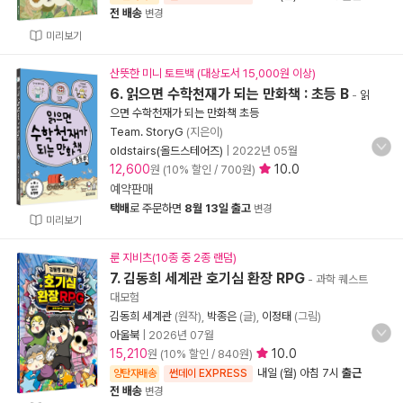
전 배송
변경
미리보기
산뜻한 미니 토트백 (대상도서 15,000원 이상)
6. 읽으면 수학천재가 되는 만화책 : 초등 B
-
읽
으면 수학천재가 되는 만화책 초등
Team. StoryG
(지은이)
oldstairs(올드스테어즈)
|
2022년 05월
12,600
10.0
원 (10% 할인 / 700원)
예약판매
택배
로 주문하면
8월 13일 출고
변경
미리보기
룬 지비츠(10종 중 2종 랜덤)
7. 김동희 세계관 호기심 환장 RPG
- 과학 퀘스트
대모험
김동희 세계관
(원작),
박종은
(글),
이정태
(그림)
아울북
|
2026년 07월
15,210
10.0
원 (10% 할인 / 840원)
내일 (월) 아침 7시
출근
양탄자배송
썬데이 EXPRESS
전 배송
변경