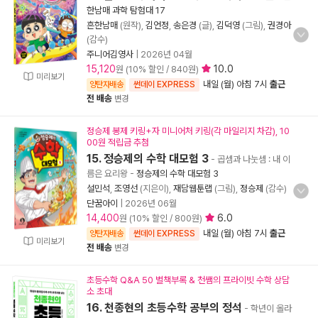
한남매 과학 탐험대 17
흔한남매
(원작),
김언정
,
송은경
(글),
김덕영
(그림),
권경아
(감수)
주니어김영사
|
2026년 04월
15,120
10.0
원 (10% 할인 / 840원)
미리보기
내일 (월) 아침 7시
출근
양탄자배송
썬데이 EXPRESS
전 배송
변경
정승제 봉제 키링+자 미니어처 키링(각 마일리지 차감), 10
00원 적립금 추첨
15. 정승제의 수학 대모험 3
- 곱셈과 나눗셈 : 내 이
름은 요리왕
-
정승제의 수학 대모험 3
설민석
,
조영선
(지은이),
재담웹툰랩
(그림),
정승제
(감수)
단꿈아이
|
2026년 06월
14,400
6.0
원 (10% 할인 / 800원)
내일 (월) 아침 7시
출근
양탄자배송
썬데이 EXPRESS
미리보기
전 배송
변경
초등수학 Q&A 50 별책부록 & 천쌤의 프라이빗 수학 상담
소 초대
16. 천종현의 초등수학 공부의 정석
- 학년이 올라