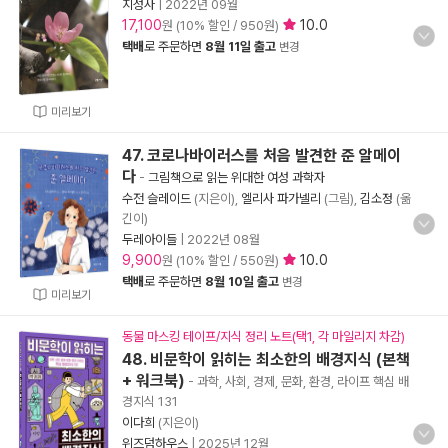
지성사
|
2022년 09월
17,100
10.0
원 (10% 할인 / 950원)
택배
로 주문하면
8월 11일 출고
변경
미리보기
47. 코로나바이러스를 처음 발견한 준 알메이
다
-
그림책으로 읽는 위대한 여성 과학자
수전 슬레이드
(지은이),
엘리사 파가넬리
(그림),
김소정
(옮
긴이)
두레아이들
|
2022년 08월
9,900
10.0
원 (10% 할인 / 550원)
택배
로 주문하면
8월 10일 출고
변경
미리보기
동물 마스킹 테이프/지식 정리 노트(택1, 각 마일리지 차감)
48. 비문학이 읽히는 최소한의 배경지식 (본책
+ 워크북)
- 과학, 사회, 경제, 문화, 환경, 라이프 핵심 배
경지식 131
이다희
(지은이)
위즈덤하우스
|
2025년 12월