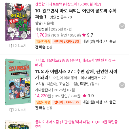
산뜻한 미니 토트백 (대상도서 15,000원 이상)
10. 읽으면서 바로 써먹는 어린이 공포의 수학
퍼즐 1
-
맛있는 공부 70
한날
(지은이)
파란정원
|
2025년 07월
11,700
9.7
원 (10% 할인 / 650원)
내일 (월) 아침 7시
출근
양탄자배송
썬데이 EXPRESS
미리보기
전 배송
변경
피너츠 메모패드(2종 중 1종 택1, 대상도서 1만 원 이상 구
매 시)
11. 의사 어벤저스 27 : 수면 장애, 편안한 사이
가 돼라!
- 어린이 의학 동화
-
의사 어벤저스 27
고희정
(지은이),
조승연
(그림),
류정민
(감수)
가나출판사
|
2026년 07월
14,220
9.9
원 (10% 할인 / 790원)
내일 (월) 아침 7시
출근
양탄자배송
썬데이 EXPRESS
전 배송
변경
미리보기
물리 이데아 도감 (초판 한정/책과 래핑) + 1,000원 적립금
추첨