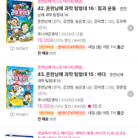
흔한남매 마스킹 테이프(랜덤)
42. 흔한남매 과학 탐험대 16 : 힘과 운동
-
흔한
남매 과학 탐험대 16
흔한남매
(원작),
김언정
,
송은경
(글),
김덕영
(그림),
김희목
(감수)
주니어김영사
|
2025년 12월
15,120
원 (10% 할인 / 840원)
내일 (월) 아침 7시
출근
양탄자배송
썬데이 EXPRESS
미리보기
전 배송
변경
흔한남매 마스킹 테이프(랜덤)
43. 흔한남매 과학 탐험대 15 : 바다
-
흔한남매
과학 탐험대 15
흔한남매
(원작),
김언정
,
송은경
(글),
김덕영
(그림),
정현철
(감수)
주니어김영사
|
2025년 08월
15,120
10.0
원 (10% 할인 / 840원)
내일 (월) 아침 7시
출근
양탄자배송
썬데이 EXPRESS
미리보기
전 배송
변경
취향독서 하나. 재미있는 과학의 세계+피너츠 FUN 요구르