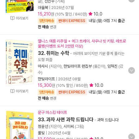
글),
전진수
(기획)
아울북
|
2026년 07월
15,210
10.0
원 (10% 할인 / 840원)
미리보기
내일 (월) 아침 7시
출근
양탄자배송
썬데이 EXPRESS
전 배송
변경
웰니스 여름 리추얼 + 에그 트레이. 사우나 빗 키링. 레트로
물병(이벤트 도서 2만원 이상)
32. 취미는 수학
- 어려워 보이지만 기분 좋게 풀리는
도형 퍼즐
마사시
(지은이),
한빛라이프 편집부
(옮긴이),
임혁진
(감
수)
한빛라이프
|
2026년 08월
15,300
10.0
원 (10% 할인 / 850원)
미리보기
내일 (월) 아침 7시
출근
양탄자배송
썬데이 EXPRESS
전 배송
변경
문구 마스킹 테이프
33. 과자 사면 과학 드립니다
-
과학 드립니다
정윤선
(지은이),
시미씨
(그림)
풀빛
|
2025년 04월