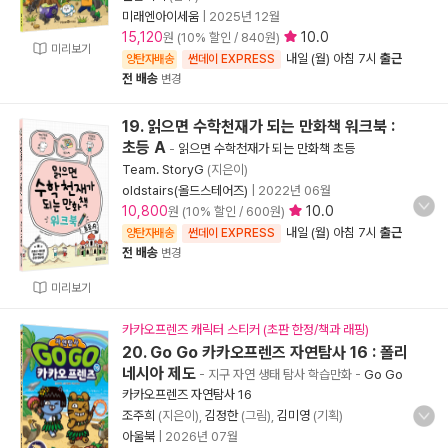
미래엔아이세움
|
2025년 12월
15,120
10.0
원 (10% 할인 / 840원)
미리보기
내일 (월) 아침 7시
출근
양탄자배송
썬데이 EXPRESS
전 배송
변경
19. 읽으면 수학천재가 되는 만화책 워크북 :
초등 A
-
읽으면 수학천재가 되는 만화책 초등
Team. StoryG
(지은이)
oldstairs(올드스테어즈)
|
2022년 06월
10,800
10.0
원 (10% 할인 / 600원)
내일 (월) 아침 7시
출근
양탄자배송
썬데이 EXPRESS
전 배송
변경
미리보기
카카오프렌즈 캐릭터 스티커 (초판 한정/책과 래핑)
20. Go Go 카카오프렌즈 자연탐사 16 : 폴리
네시아 제도
- 지구 자연 생태 탐사 학습만화
-
Go Go
카카오프렌즈 자연탐사 16
조주희
(지은이),
김정한
(그림),
김미영
(기획)
아울북
|
2026년 07월