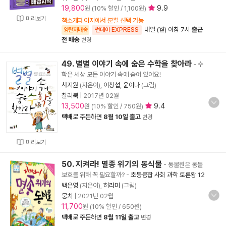
19,800
9.9
원 (10% 할인 / 1,100원)
미리보기
책소개페이지에서 분철 선택 가능
내일 (월) 아침 7시
출근
양탄자배송
썬데이 EXPRESS
전 배송
변경
49. 별별 이야기 속에 숨은 수학을 찾아라
- 수
학은 세상 모든 이야기 속에 숨어 있어요!
서지원
(지은이),
이창섭
,
윤이나
(그림)
찰리북
|
2017년 02월
13,500
9.4
원 (10% 할인 / 750원)
택배
로 주문하면
8월 10일 출고
변경
미리보기
50. 지켜라! 멸종 위기의 동식물
- 동물원은 동물
보호를 위해 꼭 필요할까?
-
초등융합 사회 과학 토론왕 12
백은영
(지은이),
허라미
(그림)
뭉치
|
2021년 02월
11,700
원 (10% 할인 / 650원)
택배
로 주문하면
8월 11일 출고
변경