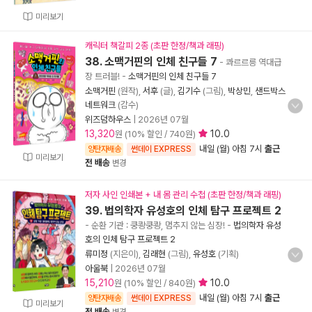
미리보기
캐릭터 책갈피 2종 (초판 한정/책과 래핑)
38. 소맥거핀의 인체 친구들 7
- 콰르르릉 역대급
장 트러블!
-
소맥거핀의 인체 친구들 7
소맥거핀
(원작),
서후
(글),
김기수
(그림),
박상민
,
샌드박스
네트워크
(감수)
위즈덤하우스
|
2026년 07월
13,320
10.0
원 (10% 할인 / 740원)
내일 (월) 아침 7시
출근
양탄자배송
썬데이 EXPRESS
미리보기
전 배송
변경
저자 사인 인쇄본 + 내 몸 관리 수첩 (초판 한정/책과 래핑)
39. 법의학자 유성호의 인체 탐구 프로젝트 2
- 순환 기관 : 쿵쾅쿵쾅, 멈추지 않는 심장!
-
법의학자 유성
호의 인체 탐구 프로젝트 2
류미정
(지은이),
김래현
(그림),
유성호
(기획)
아울북
|
2026년 07월
15,210
10.0
원 (10% 할인 / 840원)
내일 (월) 아침 7시
출근
양탄자배송
썬데이 EXPRESS
미리보기
전 배송