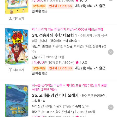
13,500
10.0
원 (10% 할인 / 750원)
내일 (월) 아침 7시
출근
양탄자배송
썬데이 EXPRESS
전 배송
변경
미리보기
자 미니어처 키링(마일리지 차감)+1,000원 적립금 추첨
34. 정승제의 수학 대모험 1
- 수의 시작 : 승제 생선
님을 만나다
-
정승제의 수학 대모험 1
설민석
,
조영선
(지은이),
최진규
,
박지영
(그림),
정승제
(감
수)
단꿈아이
|
2025년 11월
14,400
10.0
원 (10% 할인 / 800원)
내일 (월) 아침 7시
출근
양탄자배송
썬데이 EXPRESS
미리보기
전 배송
변경
지구를 생각하는 그림책 + 피너츠 보틀 가방(대상도서 포함
국내서 2만원 이상)
35. 고래를 삼킨 바다 쓰레기
-
와이즈만 환경과학
그림책 14
유다정
(지은이),
이광익
(그림),
이종명
(감수)
와이즈만BOOKs(와이즈만북스)
|
2019년 09월