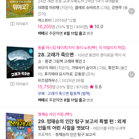
24년 개정 초등 교과 수록도서 2학년 1학기 국어활동
라파엘 마르탱
(지은이),
클레르 슈바르츠
(그림),
강현주
(옮
긴이)
머스트비
|
2019년 12월
미리보기
16,200
10.0
원 (10% 할인 / 900원)
택배
로 주문하면
8월 11일 출고
변경
동물 마스킹 테이프/지식 정리 노트(택1, 각 마일리지 차감)
28. 고래가 죽으면
- 100년 동안의 경이로운 먹이 사
슬
-
환경 그림책 고래와 펭귄 2
에구치 에리
(지은이),
가와사키 슌이치
(그림),
황진희
(옮긴
이),
후지와라 요시히로
,
김동성
(감수)
위즈덤하우스
|
2025년 06월
미리보기
15,750
9.8
원 (10% 할인 / 870원)
부록 : 고래가 죽으면 활동책 (별책)
택배
로 주문하면
8월 11일 출고
변경
정재승 사인 키링 (택1)
29. 정재승의 인간 탐구 보고서 특별 편 : 외계
인들의 어린 시절을 엿보다
- 어린이를 위한 뇌과학
프로젝트
-
정재승의 인간 탐구 보고서