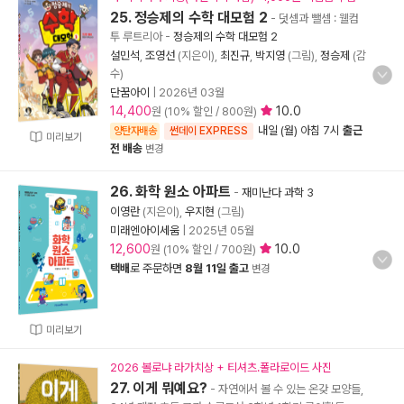
25. 정승제의 수학 대모험 2
- 덧셈과 뺄셈 : 웰컴
투 루트리아
-
정승제의 수학 대모험 2
설민석
,
조영선
(지은이),
최진규
,
박지영
(그림),
정승제
(감
수)
단꿈아이
|
2026년 03월
14,400
10.0
원 (10% 할인 / 800원)
내일 (월) 아침 7시
출근
양탄자배송
썬데이 EXPRESS
미리보기
전 배송
변경
26. 화학 원소 아파트
-
재미난다 과학 3
이영란
(지은이),
우지현
(그림)
미래엔아이세움
|
2025년 05월
12,600
10.0
원 (10% 할인 / 700원)
택배
로 주문하면
8월 11일 출고
변경
미리보기
2026 볼로냐 라가치상 + 티셔츠.폴라로이드 사진
27. 이게 뭐예요?
- 자연에서 볼 수 있는 온갖 모양들,