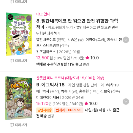
미리보기
야코 안대
8. 빨간내복야코 안 읽으면 완전 위험한 과학
책 4
- 학교 평화가 위기
-
빨간내복야코 안 읽으면 완전
위험한 과학책 4
빨간내복야코
(원작),
박종은
(글),
이영아
(그림),
홍승범
,
샌
드박스네트워크
(감수)
위즈덤하우스
|
2026년 01월
13,500
10.0
원 (10% 할인 / 750원)
미리보기
택배
로 주문하면
8월 11일 출고
변경
산뜻한 미니 토트백 (대상도서 15,000원 이상)
9. 에그박사 18
- 자연 생물 관찰 만화
-
에그박사 18
에그박사
(원작),
박송이
(글),
홍종현
(그림),
김보숙
(감수)
미래엔아이세움
|
2026년 04월
15,120
10.0
원 (10% 할인 / 840원)
내일 (월) 아침 7시
출근
양탄자배송
썬데이 EXPRESS
전 배송
변경
미리보기