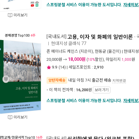
스프링분철 서비스 이용이 가능한 도서입니다.
자세히보
미리보기
경제경영
Top100
4주
[국내도서]
고용, 이자 및 화폐의 일반이론
-
현대지성 클래식 77
ㅣ
존 메이너드 케인스
(지은이),
현동균
(옮긴이) |
현대지성
18,000원
20,000
원 →
(
할인), 마일리지
원
10%
1,000
9.9
(
14
) | 세일즈포인트 :
2,910
내일 아침 7시
출근전 배송
양탄자배송
지역변경
이 책의 전자책 :
16,200
원
보러 가기
스프링분철 서비스 이용이 가능한 도서입니다.
자세히보
미리보기
대학교재/전문서적
Top10
16주
[국내도서]