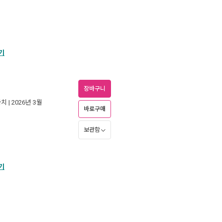
기
장바구니
까치
| 2026년 3월
바로구매
보관함
기