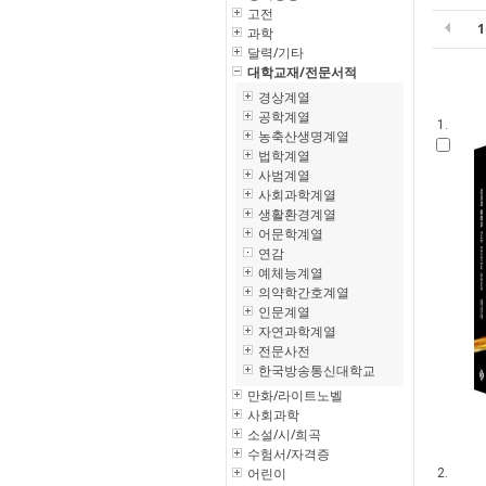
고전
과학
달력/기타
대학교재/전문서적
경상계열
공학계열
1.
농축산생명계열
법학계열
사범계열
사회과학계열
생활환경계열
어문학계열
연감
예체능계열
의약학간호계열
인문계열
자연과학계열
전문사전
한국방송통신대학교
만화/라이트노벨
사회과학
소설/시/희곡
수험서/자격증
어린이
2.