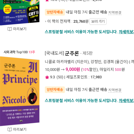
내일 아침 7시
출근전 배송
양탄자배송
지역변경
이 책의 전자책 :
23,760
원
보러 가기
미리보기
스프링분철 서비스 이용이 가능한 도서입니다.
자세히보
사회과학
Top100
13주
[국내도서]
군주론
- 제5판
니콜로 마키아벨리
(지은이),
강정인
,
김경희
(옮긴이) |
9,000원
10,000
원 →
(
할인), 마일리지
원
10%
500
9.3
(
50
) | 세일즈포인트 :
17,983
내일 아침 7시
출근전 배송
양탄자배송
지역변경
스프링분철 서비스 이용이 가능한 도서입니다.
자세히보
미리보기