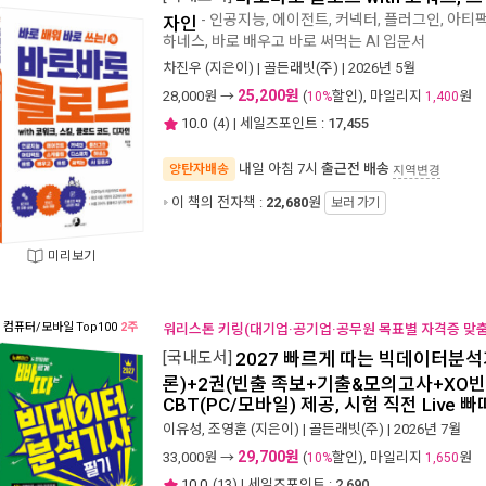
- 인공지능, 에이전트, 커넥터, 플러그인, 아티
자인
하네스, 바로 배우고 바로 써먹는 AI 입문서
차진우
(지은이) |
골든래빗(주)
| 2026년 5월
25,200원
28,000
원 →
(
할인), 마일리지
원
10%
1,400
10.0
(
4
) | 세일즈포인트 :
17,455
내일 아침 7시
출근전 배송
양탄자배송
지역변경
이 책의 전자책 :
22,680
원
보러 가기
미리보기
컴퓨터/모바일
Top100
2주
워리스톤 키링(대기업·공기업·공무원 목표별 자격증 맞춤 
[국내도서]
2027 빠르게 따는 빅데이터분석
론)+2권(빈출 족보+기출&모의고사+XO빈출
CBT(PC/모바일) 제공, 시험 직전 Live 빠
이유성
,
조영훈
(지은이) |
골든래빗(주)
| 2026년 7월
29,700원
33,000
원 →
(
할인), 마일리지
원
10%
1,650
10.0
(
13
) | 세일즈포인트 :
2,690