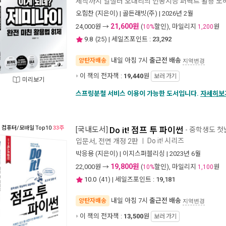
제작까지 일잘러 오대리의 인공지능 퍼펙트 활용 노
오힘찬
(지은이) |
골든래빗(주)
| 2026년 2월
21,600원
24,000
원 →
(
할인), 마일리지
원
10%
1,200
9.8
(
25
) | 세일즈포인트 :
23,292
내일 아침 7시
출근전 배송
양탄자배송
지역변경
이 책의 전자책 :
19,440
원
보러 가기
미리보기
스프링분철 서비스 이용이 가능한 도서입니다.
자세히보
컴퓨터/모바일
Top10
33주
[국내도서]
Do it! 점프 투 파이썬
- 중학생도 
Do it! 시리즈
입문서, 전면 개정 2판
ㅣ
박응용
(지은이) |
이지스퍼블리싱
| 2023년 6월
19,800원
22,000
원 →
(
할인), 마일리지
원
10%
1,100
10.0
(
41
) | 세일즈포인트 :
19,181
내일 아침 7시
출근전 배송
양탄자배송
지역변경
이 책의 전자책 :
13,500
원
보러 가기