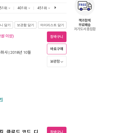
351위
401위
451위
니 담기
보관함 담기
마이리스트 담기
만원 이상)
장바구니
바로구매
문화사
| 2018년 10월
보관함
기
킬, 클로드 코드, 디
장바구니