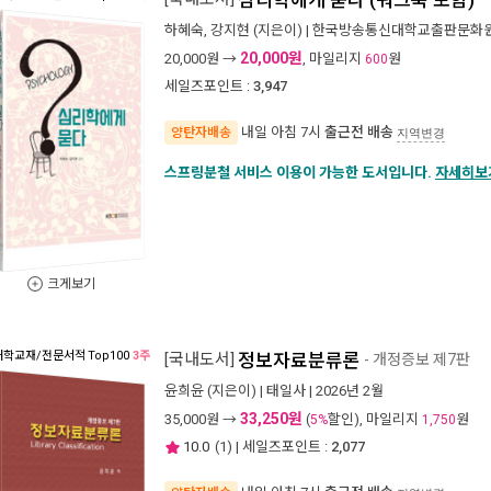
심리학에게 묻다 (워크북 포함)
하혜숙
,
강지현
(지은이) |
한국방송통신대학교출판문화
20,000원
20,000
원 →
, 마일리지
원
600
세일즈포인트 :
3,947
내일 아침 7시
출근전 배송
양탄자배송
지역변경
스프링분철 서비스 이용이 가능한 도서입니다.
자세히보
크게보기
대학교재/전문서적
Top100
3주
[국내도서]
정보자료분류론
- 개정증보 제7판
윤희윤
(지은이) |
태일사
| 2026년 2월
33,250원
35,000
원 →
(
할인), 마일리지
원
5%
1,750
10.0
(
1
) | 세일즈포인트 :
2,077