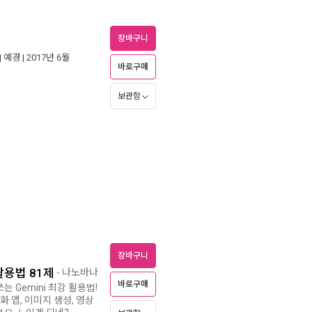
장바구니
|
예경
| 2017년 6월
바로구매
보관함
장바구니
활용법 81제
- 나노바나
바로구매
쓰는 Gemini 최강 활용법!
자동화 앱, 이미지 생성, 영상