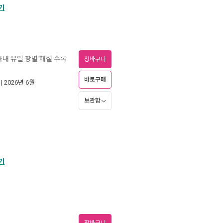
기
 국내 유일 장별 해설 수록
장바구니
바로구매
| 2026년 6월
보관함
기