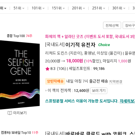
1위
51위
101위
151위
201위
251위
301위
전체선택
장바구
종합
Top100
74주
화제의 책 + 알라딘 굿즈 (이벤트 도서 포함, 국내도서 3
[국내도서]
이기적 유전자
Choice
리처드 도킨스
(지은이),
홍영남
,
이상임
(옮긴이) |
을유
18,000원
20,000
원 →
(
할인), 마일리지
원
10%
1,000
8.3
(
106
) | 세일즈포인트 :
99,186
내일 아침 7시
출근전 배송
양탄자배송
지역변경
이 책의 전자책 :
12,600
원
보러 가기
스프링분철 서비스 이용이 가능한 도서입니다.
자세히보
미리보기
컴퓨터/모바일
Top10
11주
[국내도서]
바로바로 클로드 with 코워크, 스