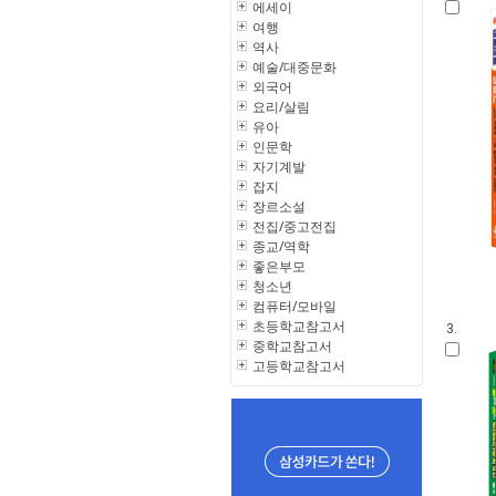
에세이
여행
역사
예술/대중문화
외국어
요리/살림
유아
인문학
자기계발
잡지
장르소설
전집/중고전집
종교/역학
좋은부모
청소년
컴퓨터/모바일
초등학교참고서
3.
중학교참고서
고등학교참고서