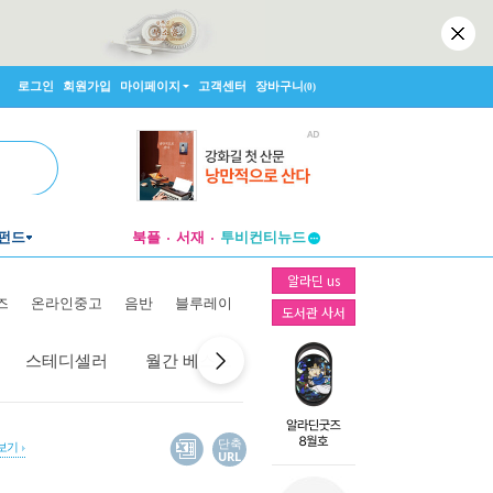
로그인
회원가입
마이페이지
고객센터
장바구니
(0)
펀드
북플
서재
투비컨티뉴드
창작플랫폼
알라딘 us
투비컨티뉴드
즈
온라인중고
음반
블루레이
도서관 사서
스테디셀러
월간 베스트
역대 베스트
선물 베스트
단축
 보기
URL