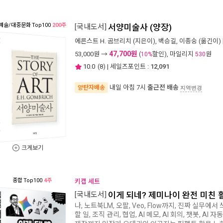
예술/대중문화
Top100
200주
[국내도서]
서양미술사 (양장)
에른스트 H. 곰브리치
(지은이),
백승길
,
이종숭
(옮긴이) 
47,700원
53,000
원 →
(
할인), 마일리지
원
10%
530
10.0
(
8
) | 세일즈포인트 :
12,091
내일 아침 7시
출근전 배송
양탄자배송
지역변경
크게보기
종합
Top100
4주
키캡 세트
[국내도서]
이게 되네? 제미나이 완전 미친 
나, 노트북LM, 오팔, Veo, Flow까지, 진짜 실무에서 
할 일, 조직 관리, 협업, AI 메모, AI 회의, 챗봇, AI 