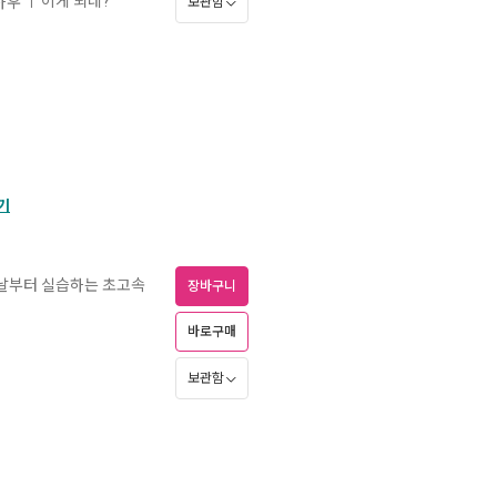
이게 되네?
하우
ㅣ
보관함
기
첫날부터 실습하는 초고속
장바구니
바로구매
보관함