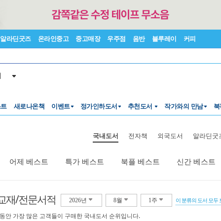
알라딘굿즈
온라인중고
중고매장
우주점
음반
블루레이
커피
서
스트
새로나온책
이벤트
정가인하도서
추천도서
작가와의 만남
북
국내도서
전자책
외국도서
알라딘굿
어제 베스트
특가 베스트
북플 베스트
신간 베스트
교재/전문서적
2026년
8월
1주
이 분류의 도서 모두
 동안 가장 많은 고객들이 구매한 국내도서 순위입니다.