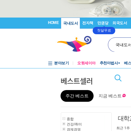
HOME
전자책
만권당
외국도서
국내도서
첫달무료
국내도
분야보기
오뒷세이아
추천마법사
베
베스트셀러
주간 베스트
지금 베스트
대학
종합
건강/취미
최근 1주
경제경영