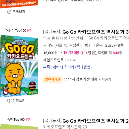
크게보기
어린이
Top100
9주
[국내도서]
Go Go 카카오프렌즈 역사문화 3
Go Go 카카오프렌즈 역
역사 문화 체험 학습만화
ㅣ
김미영
(지은이),
김정한
(그림) |
아울북
| 2025년 8월
15,120원
16,800
원 →
(
할인), 마일리지
원
10%
840
세일즈포인트 :
5,182
부록 : 캐릭터 스티커 (책과랩핑)
밤 11시
잠들기전 배송
양탄자배송
지역변경
미리보기
종합
Top100
3주
[국내도서]
Go Go 카카오프렌즈 역사문화 2
카카오프렌즈 역사문화 23