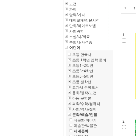
고전
과학
달력/기타
대학교재/전문서적
만화/라이트노벨
사회과학
1.
소설/시/희곡
수험서/자격증
어린이
초등 한국사
초등 1학년 입학 준비
초등1~2학년
초등3~4학년
초등5~6학년
초등 전학년
교과서 수록도서
동화/명작/고전
아동 문학론
과학/수학/컴퓨터
사회/역사/철학
문화/예술/인물
다문화 이야기
2.
미술관/박물관
세계문화