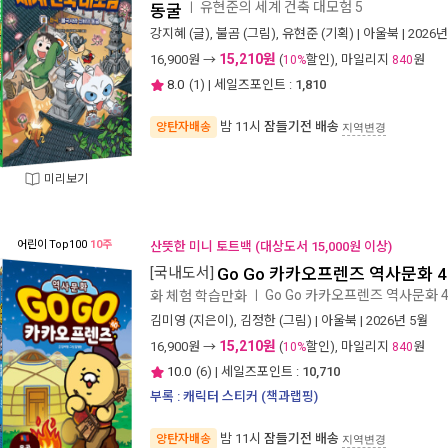
유현준의 세계 건축 대모험 5
ㅣ
동굴
강지혜
(글),
불곰
(그림),
유현준
(기획) |
아울북
| 2026
15,210원
16,900
원 →
(
할인), 마일리지
원
10%
840
8.0
(
1
) | 세일즈포인트 :
1,810
밤 11시
잠들기전 배송
양탄자배송
지역변경
미리보기
어린이
Top100
10주
산뜻한 미니 토트백 (대상도서 15,000원 이상)
[국내도서]
Go Go 카카오프렌즈 역사문화 40
Go Go 카카오프렌즈 역사문화 4
화 체험 학습만화
ㅣ
김미영
(지은이),
김정한
(그림) |
아울북
| 2026년 5월
15,210원
16,900
원 →
(
할인), 마일리지
원
10%
840
10.0
(
6
) | 세일즈포인트 :
10,710
부록 : 캐릭터 스티커 (책과랩핑)
밤 11시
잠들기전 배송
양탄자배송
지역변경