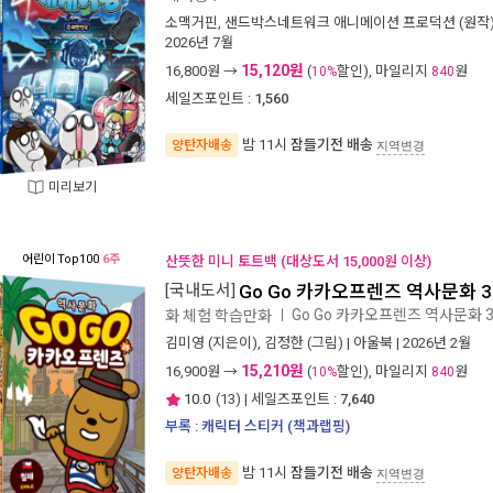
소맥거핀
,
샌드박스네트워크 애니메이션 프로덕션
(원작)
2026년 7월
15,120원
16,800
원 →
(
할인), 마일리지
원
10%
840
세일즈포인트 :
1,560
밤 11시
잠들기전 배송
양탄자배송
지역변경
미리보기
어린이
Top100
6주
산뜻한 미니 토트백 (대상도서 15,000원 이상)
[국내도서]
Go Go 카카오프렌즈 역사문화 39
Go Go 카카오프렌즈 역사문화 3
화 체험 학습만화
ㅣ
김미영
(지은이),
김정한
(그림) |
아울북
| 2026년 2월
15,210원
16,900
원 →
(
할인), 마일리지
원
10%
840
10.0
(
13
) | 세일즈포인트 :
7,640
부록 : 캐릭터 스티커 (책과랩핑)
밤 11시
잠들기전 배송
양탄자배송
지역변경