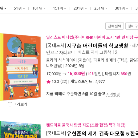
1위
51위
101위
151위
201위
251위
301위
전체선택
장바구
일러스트 미니컵(주니어RHK 어린이 도서 1만 원 이상 구
[국내도서]
지구촌 어린이들의 학교생활
- 세
베스트 지식 그림책 12
민으로 자라요!
ㅣ
클라라 샥스마이어
(지은이),
파울리네 페테
(그림),
김영
니어랜덤)
| 2024년 8월
15,300원
17,000
원 →
(
할인), 마일리지
원
10%
850
10.0
(
22
) | 세일즈포인트 :
4,977
지금
택배
로 주문하면
8월 10일 출고
지역변경
미리보기
랜드마블 불국사 탐방 지도(초판 한정/책과 래핑)
[국내도서]
유현준의 세계 건축 대모험 5 한