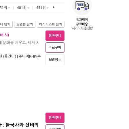
351위
401위
451위
니 담기
보관함 담기
마이리스트 담기
매 시)
장바구니
계 문화를 배우고, 세계 시
바로구매
진
(옮긴이) |
주니어RHK(주
보관함
장바구니
국 : 불국사와 신비의