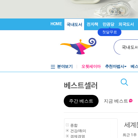
HOME
전자책
만권당
외국도서
국내도서
첫달무료
국내도
분야보기
오뒷세이아
추천마법사
베
베스트셀러
주간 베스트
지금 베스트
세계
종합
건강/취미
최근 1주
경제경영