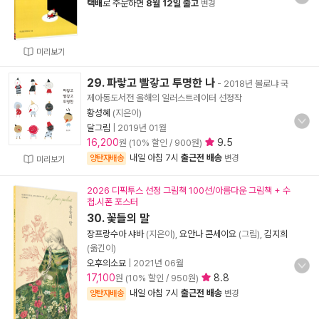
택배
로 주문하면
8월 12일 출고
변경
미리보기
29. 파랗고 빨갛고 투명한 나
- 2018년 볼로냐 국
제아동도서전 올해의 일러스트레이터 선정작
황성혜
(지은이)
달그림
|
2019년 01월
16,200
9.5
원 (10% 할인 / 900원)
내일 아침 7시
출근전 배송
양탄자배송
변경
미리보기
2026 디픽투스 선정 그림책 100선/아름다운 그림책 + 수
첩.시폰 포스터
30. 꽃들의 말
장프랑수아 샤바
(지은이),
요안나 콘세이요
(그림),
김지희
(옮긴이)
오후의소묘
|
2021년 06월
17,100
8.8
원 (10% 할인 / 950원)
내일 아침 7시
출근전 배송
양탄자배송
변경