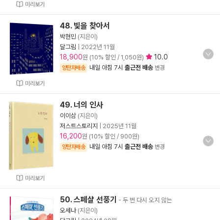
미리보기
48. 빛을 찾아서
박현민
(지은이)
달그림
|
2022년 11월
18,900
10.0
원 (10% 할인 / 1,050원)
내일 아침 7시
출근전 배송
양탄자배송
변경
미리보기
49. 너의 인사
이이삼
(지은이)
저스트스토리지
|
2025년 11월
16,200
원 (10% 할인 / 900원)
내일 아침 7시
출근전 배송
양탄자배송
변경
미리보기
50. 스페샬 선풍기
- 두 번 다시 오지 않는
오세나
(지은이)