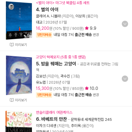
<별의 아이> 마그넷 북클립 4종 세트
4. 별의 아이
클레어 A. 니볼라
(지은이),
이상희
(옮긴이)
대교
|
2026년 07월
16,200
9.9
원 (10% 할인 / 900원)
내일 아침 7시
출근전 배송
양탄자배송
변경
미리보기
고양이 떡메모지 (5종 중 1종 랜덤)
5. 밤을 꿰매는 고양이
- 공감과 위로를 전하는 그림
책
김보선
(지은이),
곽수진
(그림)
유노랩
|
2026년 07월
15,300
10.0
원 (10% 할인 / 850원)
내일 아침 7시
출근전 배송
양탄자배송
변경
미리보기
먼슬리클래식 여권케이스
6. 바베트의 만찬
-
문학동네 세계문학전집 245
이자크 디네센
(지은이),
추미옥
(옮긴이)
문학동네
|
2024년 03월