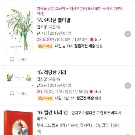
여름을 담은 그림책 + 티셔츠(대상도서 포함 국내서 2만원
이상)
14. 연남천 풀다발
전소영
(지은이)
달그림
|
2018년 04월
22,500
9.7
원 (10% 할인 / 1,250원)
내일 밤 11시
잠들기전 배송
양탄자배송
변경
미리보기
15. 적당한 거리
전소영
(지은이)
달그림
|
2019년 04월
20,700
9.5
원 (10% 할인 / 1,150원)
미리보기
내일 아침 7시
출근전 배송
양탄자배송
변경
16. 빨간 머리 앤
-
인디고 아름다운 고전 리커버북 시
리즈 5
루시 모드 몽고메리
(지은이),
김지혁
(그림),
김양미
(옮긴
이)