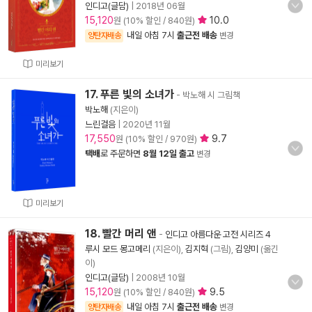
인디고(글담)
|
2018년 06월
15,120
10.0
원 (10% 할인 / 840원)
내일 아침 7시
출근전 배송
양탄자배송
변경
미리보기
17. 푸른 빛의 소녀가
- 박노해 시 그림책
박노해
(지은이)
느린걸음
|
2020년 11월
17,550
9.7
원 (10% 할인 / 970원)
택배
로 주문하면
8월 12일 출고
변경
미리보기
18. 빨간 머리 앤
-
인디고 아름다운 고전 시리즈 4
루시 모드 몽고메리
(지은이),
김지혁
(그림),
김양미
(옮긴
이)
인디고(글담)
|
2008년 10월
15,120
9.5
원 (10% 할인 / 840원)
내일 아침 7시
출근전 배송
양탄자배송
변경