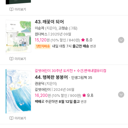
미리보기
43. 깨꽃이 되어
이순자
(지은이),
고정순
(그림)
원더박스
|
2025년 09월
15,120
8.0
원 (10% 할인 / 840원)
내일 아침 7시
출근전 배송
양탄자배송
변경
미리보기
길벗어린이 30주년 도서전 + 수건.변색내열유리컵
44. 행복한 붕붕어
-
인생그림책 35
권윤덕
(지은이)
길벗어린이
|
2024년 06월
16,200
9.8
원 (10% 할인 / 900원)
택배
로 주문하면
8월 12일 출고
변경
미리보기