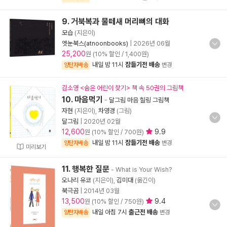
9. 거북복과 물떼새 머리뼈의 대화
모습
(지은이)
엣눈북스(atnoonbooks)
|
2026년 06월
25,200
원 (10% 할인 / 1,400원)
내일 밤 11시
잠들기전 배송
양탄자배송
변경
김소영 <숨은 어린이 찾기> 책 속 50권의 그림책
10. 마음먹기
-
달그림 마음 힐링 그림책
자현
(지은이),
차영경
(그림)
달그림
|
2020년 02월
12,600
9.9
원 (10% 할인 / 700원)
내일 밤 11시
잠들기전 배송
양탄자배송
변경
미리보기
11. 행복한 질문
- What is Your Wish?
오나리 유코
(지은이),
김미대
(옮긴이)
북극곰
|
2014년 03월
13,500
9.4
원 (10% 할인 / 750원)
내일 아침 7시
출근전 배송
양탄자배송
변경