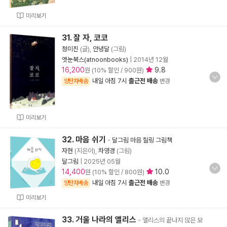
미리보기
31. 잘 자, 코코
정미진
(글),
안녕달
(그림)
엣눈북스(atnoonbooks)
|
2014년 12월
16,200
9.8
원 (10% 할인 / 900원)
내일 아침 7시
출근전 배송
양탄자배송
변경
미리보기
32. 마음 쉬기
-
달그림 마음 힐링 그림책
자현
(지은이),
차영경
(그림)
달그림
|
2025년 05월
14,400
10.0
원 (10% 할인 / 800원)
내일 아침 7시
출근전 배송
양탄자배송
변경
미리보기
33. 거울 나라의 앨리스
- 앨리스의 끝나지 않은 모