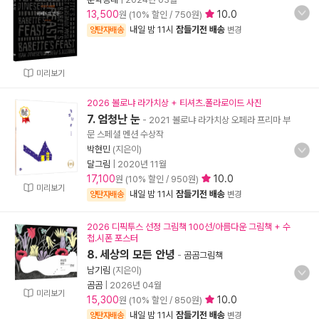
13,500
10.0
원 (10% 할인 / 750원)
내일 밤 11시
잠들기전 배송
양탄자배송
변경
미리보기
2026 볼로냐 라가치상 + 티셔츠.폴라로이드 사진
7. 엄청난 눈
- 2021 볼로냐 라가치상 오페라 프리마 부
문 스페셜 멘션 수상작
박현민
(지은이)
달그림
|
2020년 11월
17,100
10.0
원 (10% 할인 / 950원)
미리보기
내일 밤 11시
잠들기전 배송
양탄자배송
변경
2026 디픽투스 선정 그림책 100선/아름다운 그림책 + 수
첩.시폰 포스터
8. 세상의 모든 안녕
-
곰곰그림책
남기림
(지은이)
곰곰
|
2026년 04월
미리보기
15,300
10.0
원 (10% 할인 / 850원)
내일 밤 11시
잠들기전 배송
양탄자배송
변경