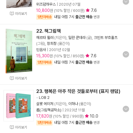
위즈덤하우스
|
2020년 07월
10,800
7.6
원 (10% 할인 / 600원)
미리보기
내일 아침 7시
출근전 배송
양탄자배송
변경
22. 책그림책
헤르타 뮐러
(지은이),
밀란 쿤데라
(글),
크빈트 부흐홀츠
(그림),
장희창
(옮긴이)
민음사
|
2001년 02월
15,300
7.6
원 (10% 할인 / 850원)
내일 아침 7시
출근전 배송
양탄자배송
변경
미리보기
23. 행복은 아주 작은 것들로부터 (표지 랜덤)
-
LOB 2
샬롯 에이저
(지은이),
이하나
(옮긴이)
롭(그림책공작소)
|
2023년 11월
17,820
10.0
원 (10% 할인 / 990원)
내일 아침 7시
출근전 배송
양탄자배송
변경
미리보기