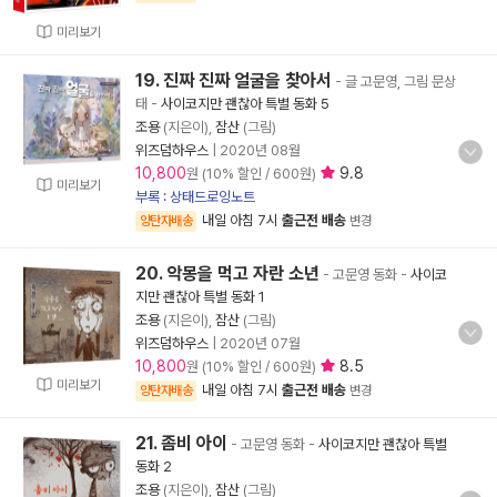
미리보기
19. 진짜 진짜 얼굴을 찾아서
- 글 고문영, 그림 문상
태
-
사이코지만 괜찮아 특별 동화 5
조용
(지은이),
잠산
(그림)
위즈덤하우스
|
2020년 08월
10,800
9.8
원 (10% 할인 / 600원)
미리보기
부록 : 상태드로잉노트
내일 아침 7시
출근전 배송
양탄자배송
변경
20. 악몽을 먹고 자란 소년
- 고문영 동화
-
사이코
지만 괜찮아 특별 동화 1
조용
(지은이),
잠산
(그림)
위즈덤하우스
|
2020년 07월
10,800
8.5
원 (10% 할인 / 600원)
미리보기
내일 아침 7시
출근전 배송
양탄자배송
변경
21. 좀비 아이
- 고문영 동화
-
사이코지만 괜찮아 특별
동화 2
조용
(지은이),
잠산
(그림)