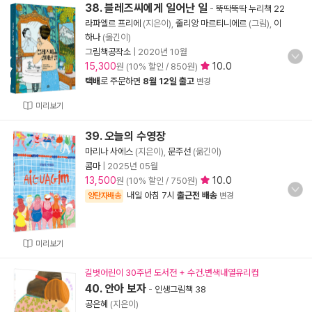
38. 블레즈씨에게 일어난 일
-
뚝딱뚝딱 누리책 22
라파엘르 프리에
(지은이),
줄리앙 마르티니에르
(그림),
이
하나
(옮긴이)
그림책공작소
|
2020년 10월
15,300
10.0
원 (10% 할인 / 850원)
택배
로 주문하면
8월 12일 출고
변경
미리보기
39. 오늘의 수영장
마리나 사에스
(지은이),
문주선
(옮긴이)
콤마
|
2025년 05월
13,500
10.0
원 (10% 할인 / 750원)
내일 아침 7시
출근전 배송
양탄자배송
변경
미리보기
길벗어린이 30주년 도서전 + 수건.변색내열유리컵
40. 안아 보자
-
인생그림책 38
공은혜
(지은이)