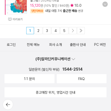
달그림
|
2024년 08월
15,120
10.0
원 (10% 할인 / 840원)
내일 아침 7시
출근전 배송
양탄자배송
변경
미리보기
1
2
3
4
5
로그인
전체 메뉴
회사 소개
출판사 안내
PC 버전
(주)알라딘커뮤니케이션
1544-2514
일반문의 (발신자 부담)
1:1 문의
FAQ
중고매장 위치, 영업시간 안내
뒤로가
기