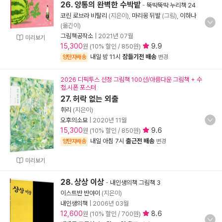
26. 앙통의 완벽한 수박밭
-
뚝딱뚝딱 누리책 24
코린 로브라 비탈리
(지은이),
마리옹 뒤발
(그림),
이하나
(옮긴이)
그림책공작소
|
2021년 07월
미리보기
15,300
9.9
원 (10% 할인 / 850원)
내일 밤 11시
잠들기전 배송
양탄자배송
변경
2026 디픽투스 선정 그림책 100선/아름다운 그림책 + 수
첩.시폰 포스터
27. 허락 없는 외출
휘리
(지은이)
오후의소묘
|
2020년 11월
15,300
9.6
원 (10% 할인 / 850원)
내일 아침 7시
출근전 배송
양탄자배송
변경
미리보기
28. 상상 이상
-
내인생의책 그림책 3
이스트반 반야이
(지은이)
내인생의책
|
2006년 03월
12,600
8.6
원 (10% 할인 / 700원)