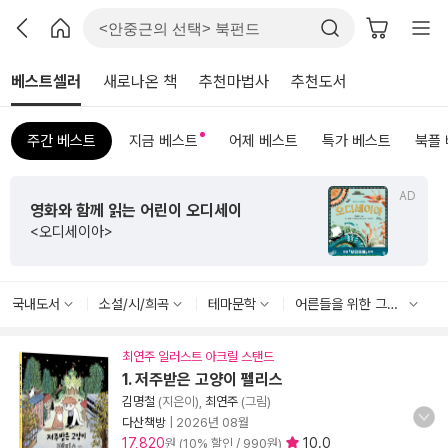
베스트셀러
새로나온 책
추천마법사
추천도서
주간 베스트
지금 베스트
어제 베스트
특가 베스트
북플
AD
영화와 함께 읽는 어린이 오디세이
<오디세이아>
국내도서
소설/시/희곡
테마문학
어른들을 위한 그림책
최연주 일러스트 아크릴 스탠드
1. 저주받은 고양이 펠리스
김명철
(지은이),
최연주
(그림)
다산책방
|
2026년 08월
17,820
10.0
원 (10% 할인 / 990원)