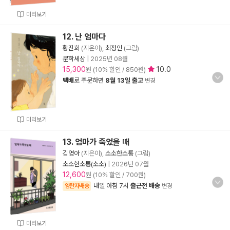
미리보기
12. 난 엄마다
황진희
(지은이),
최정인
(그림)
문학세상
|
2025년 08월
15,300
10.0
원 (10% 할인 / 850원)
택배
로 주문하면
8월 13일 출고
변경
미리보기
13. 엄마가 죽었을 때
김영아
(지은이),
소소한소통
(그림)
소소한소통(소소)
|
2026년 07월
12,600
원 (10% 할인 / 700원)
내일 아침 7시
출근전 배송
양탄자배송
변경
미리보기