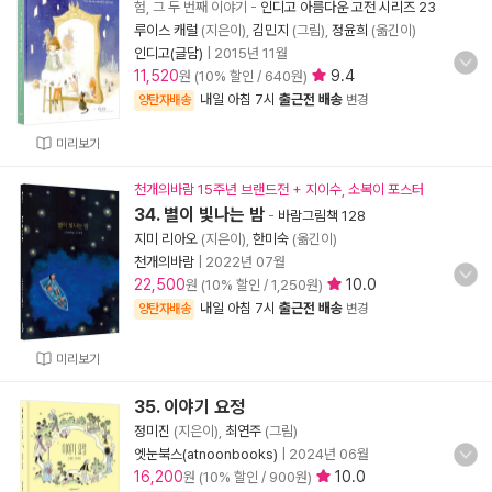
험, 그 두 번째 이야기
-
인디고 아름다운 고전 시리즈 23
루이스 캐럴
(지은이),
김민지
(그림),
정윤희
(옮긴이)
인디고(글담)
|
2015년 11월
11,520
9.4
원 (10% 할인 / 640원)
내일 아침 7시
출근전 배송
양탄자배송
변경
미리보기
천개의바람 15주년 브랜드전 + 지이수, 소복이 포스터
34. 별이 빛나는 밤
-
바람그림책 128
지미 리아오
(지은이),
한미숙
(옮긴이)
천개의바람
|
2022년 07월
22,500
10.0
원 (10% 할인 / 1,250원)
내일 아침 7시
출근전 배송
양탄자배송
변경
미리보기
35. 이야기 요정
정미진
(지은이),
최연주
(그림)
엣눈북스(atnoonbooks)
|
2024년 06월
16,200
10.0
원 (10% 할인 / 900원)