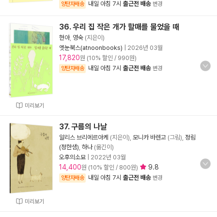
내일 아침 7시
출근전 배송
양탄자배송
변경
36. 우리 집 작은 개가 할매를 물었을 때
현아
,
영숙
(지은이)
엣눈북스(atnoonbooks)
|
2026년 03월
17,820
원 (10% 할인 / 990원)
내일 아침 7시
출근전 배송
양탄자배송
변경
미리보기
37. 구름의 나날
알리스 브리에르아케
(지은이),
모니카 바렌고
(그림),
정림
(정한샘)
,
하나
(옮긴이)
오후의소묘
|
2022년 03월
14,400
9.8
원 (10% 할인 / 800원)
내일 아침 7시
출근전 배송
양탄자배송
변경
미리보기