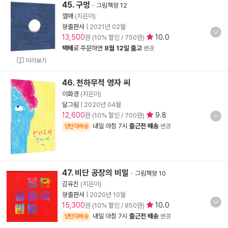
45. 구멍
-
그림책향 12
열매
(지은이)
향출판사
|
2021년 02월
13,500
10.0
원 (10% 할인 / 750원)
택배
로 주문하면
8월 12일 출고
변경
미리보기
46. 천하무적 영자 씨
이화경
(지은이)
달그림
|
2020년 04월
12,600
9.8
원 (10% 할인 / 700원)
내일 아침 7시
출근전 배송
양탄자배송
변경
47. 비단 공장의 비밀
-
그림책향 10
김유진
(지은이)
향출판사
|
2020년 10월
15,300
10.0
원 (10% 할인 / 850원)
내일 아침 7시
출근전 배송
양탄자배송
변경