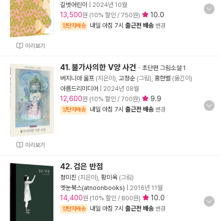
길벗어린이
|
2024년 10월
13,500
10.0
원 (10% 할인 / 750원)
내일 아침 7시
출근전 배송
양탄자배송
변경
미리보기
41. 불가사의한 V양 사건
-
초단편 그림소설 1
버지니아 울프
(지은이),
고정순
(그림),
홍한별
(옮긴이)
아름드리미디어
|
2024년 08월
12,600
9.9
원 (10% 할인 / 700원)
내일 아침 7시
출근전 배송
양탄자배송
변경
미리보기
42. 검은 반점
정미진
(지은이),
황미옥
(그림)
엣눈북스(atnoonbooks)
|
2016년 11월
14,400
10.0
원 (10% 할인 / 800원)
내일 아침 7시
출근전 배송
양탄자배송
변경