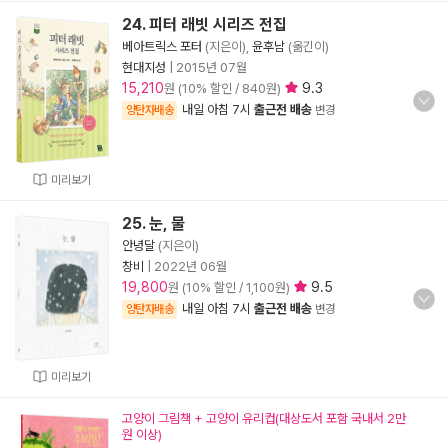
24. 피터 래빗 시리즈 전집
베아트릭스 포터
(지은이),
윤후남
(옮긴이)
현대지성
|
2015년 07월
15,210
9.3
원 (10% 할인 / 840원)
내일 아침 7시
출근전 배송
양탄자배송
변경
미리보기
25. 눈, 물
안녕달
(지은이)
창비
|
2022년 06월
19,800
9.5
원 (10% 할인 / 1,100원)
내일 아침 7시
출근전 배송
양탄자배송
변경
미리보기
고양이 그림책 + 고양이 유리컵(대상도서 포함 국내서 2만
원 이상)