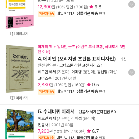
민음사
|
2026년 06월
12,600
9.8
원 (10% 할인 / 700원)
내일 밤 11시
잠들기전 배송
양탄자배송
변경
미리보기
화제의 책 + 알라딘 굿즈 (이벤트 도서 포함, 국내도서 3만
원 이상)
4. 데미안 (오리지널 초판본 표지디자인)
- 최신
원전 완역본
-
코너스톤 착한 고전 시리즈 1
헤르만 헤세
(지은이),
이미영
(옮긴이),
김선형
(해설)
코너스톤
|
2017년 01월
2,880
9.5
원 (10% 할인 / 160원)
내일 밤 11시
잠들기전 배송
양탄자배송
변경
미리보기
5. 수레바퀴 아래서
-
민음사 세계문학전집 50
헤르만 헤세
(지은이),
김이섭
(옮긴이)
민음사
|
2001년 08월
7,200
8.7
원 (10% 할인 / 400원)
내일 밤 11시
잠들기전 배송
양탄자배송
변경