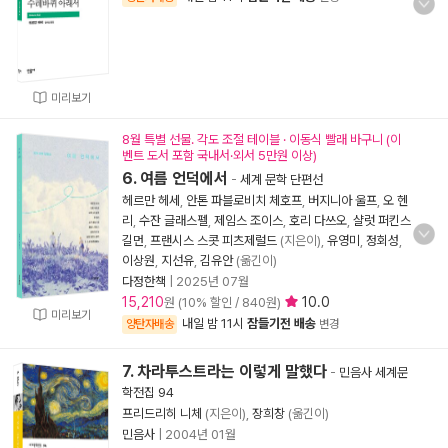
미리보기
8월 특별 선물. 각도 조절 테이블 · 이동식 빨래 바구니 (이
벤트 도서 포함 국내서·외서 5만원 이상)
6. 여름 언덕에서
-
세계 문학 단편선
헤르만 헤세
,
안톤 파블로비치 체호프
,
버지니아 울프
,
오 헨
리
,
수잔 글래스펠
,
제임스 조이스
,
호리 다쓰오
,
샬럿 퍼킨스
길먼
,
프랜시스 스콧 피츠제럴드
(지은이),
유영미
,
정회성
,
이상원
,
지선유
,
김유안
(옮긴이)
다정한책
|
2025년 07월
15,210
10.0
원 (10% 할인 / 840원)
미리보기
내일 밤 11시
잠들기전 배송
양탄자배송
변경
7. 차라투스트라는 이렇게 말했다
-
민음사 세계문
학전집 94
프리드리히 니체
(지은이),
장희창
(옮긴이)
민음사
|
2004년 01월