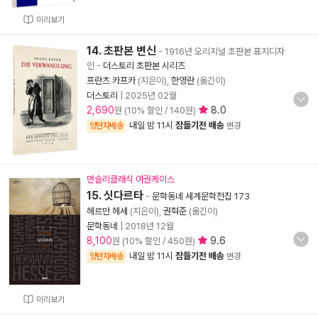
미리보기
14. 초판본 변신
- 1916년 오리지널 초판본 표지디자
인
-
더스토리 초판본 시리즈
프란츠 카프카
(지은이),
한영란
(옮긴이)
더스토리
|
2025년 02월
2,690
8.0
원 (10% 할인 / 140원)
내일 밤 11시
잠들기전 배송
양탄자배송
변경
먼슬리클래식 여권케이스
15. 싯다르타
-
문학동네 세계문학전집 173
헤르만 헤세
(지은이),
권혁준
(옮긴이)
문학동네
|
2018년 12월
8,100
9.6
원 (10% 할인 / 450원)
내일 밤 11시
잠들기전 배송
양탄자배송
변경
미리보기