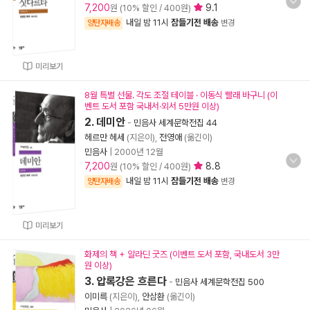
7,200
9.1
원 (10% 할인 / 400원)
내일 밤 11시
잠들기전 배송
양탄자배송
변경
미리보기
8월 특별 선물. 각도 조절 테이블 · 이동식 빨래 바구니 (이
벤트 도서 포함 국내서·외서 5만원 이상)
2. 데미안
-
민음사 세계문학전집 44
헤르만 헤세
(지은이),
전영애
(옮긴이)
민음사
|
2000년 12월
7,200
8.8
원 (10% 할인 / 400원)
내일 밤 11시
잠들기전 배송
양탄자배송
변경
미리보기
화제의 책 + 알라딘 굿즈 (이벤트 도서 포함, 국내도서 3만
원 이상)
3. 압록강은 흐른다
-
민음사 세계문학전집 500
이미륵
(지은이),
안삼환
(옮긴이)