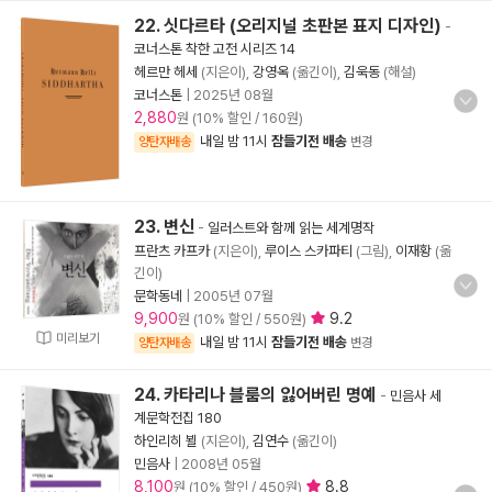
22. 싯다르타 (오리지널 초판본 표지 디자인)
-
코너스톤 착한 고전 시리즈 14
헤르만 헤세
(지은이),
강영옥
(옮긴이),
김욱동
(해설)
코너스톤
|
2025년 08월
2,880
원 (10% 할인 / 160원)
내일 밤 11시
잠들기전 배송
양탄자배송
변경
23. 변신
-
일러스트와 함께 읽는 세계명작
프란츠 카프카
(지은이),
루이스 스카파티
(그림),
이재황
(옮
긴이)
문학동네
|
2005년 07월
9,900
9.2
원 (10% 할인 / 550원)
미리보기
내일 밤 11시
잠들기전 배송
양탄자배송
변경
24. 카타리나 블룸의 잃어버린 명예
-
민음사 세
계문학전집 180
하인리히 뵐
(지은이),
김연수
(옮긴이)
민음사
|
2008년 05월
8,100
8.8
원 (10% 할인 / 450원)