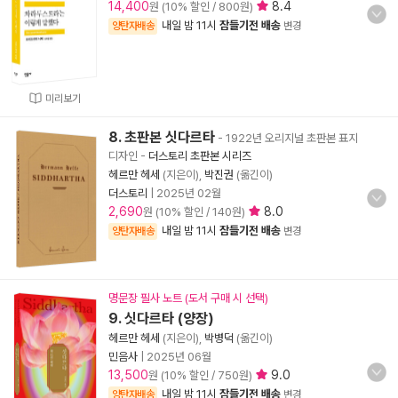
14,400
8.4
원 (10% 할인 / 800원)
내일 밤 11시
잠들기전 배송
양탄자배송
변경
미리보기
8. 초판본 싯다르타
- 1922년 오리지널 초판본 표지
디자인
-
더스토리 초판본 시리즈
헤르만 헤세
(지은이),
박진권
(옮긴이)
더스토리
|
2025년 02월
2,690
8.0
원 (10% 할인 / 140원)
내일 밤 11시
잠들기전 배송
양탄자배송
변경
명문장 필사 노트 (도서 구매 시 선택)
9. 싯다르타 (양장)
헤르만 헤세
(지은이),
박병덕
(옮긴이)
민음사
|
2025년 06월
13,500
9.0
원 (10% 할인 / 750원)
내일 밤 11시
잠들기전 배송
양탄자배송
변경