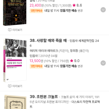
들녘
|
2014년 08월
23,400
8.6
원 (10% 할인 / 1,300원)
내일 밤 11시
잠들기전 배송
양탄자배송
변경
미리보기
38. 사랑할 때와 죽을 때
-
민음사 세계문학전집 24
6
에리히 마리아 레마르크
(지은이),
장희창
(옮긴이)
민음사
|
2010년 04월
13,500
9.0
원 (10% 할인 / 750원)
내일 밤 11시
잠들기전 배송
양탄자배송
변경
미리보기
39. 초판본 크눌프
- 크눌프 삶의 세 가지 이야기, 191
5년 오리지널 초판본 표지디자인
-
더스토리 착한책 프로젝
트