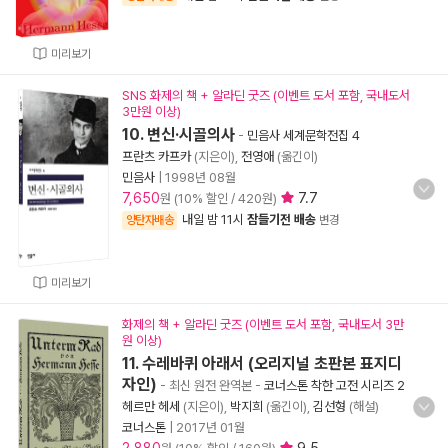
미리보기
SNS 화제의 책 + 알라딘 굿즈 (이벤트 도서 포함, 국내도서
3만원 이상)
10. 변신·시골의사
-
민음사 세계문학전집 4
프란츠 카프카
(지은이),
전영애
(옮긴이)
민음사
|
1998년 08월
7,650
7.7
원 (10% 할인 / 420원)
내일 밤 11시
잠들기전 배송
양탄자배송
변경
미리보기
화제의 책 + 알라딘 굿즈 (이벤트 도서 포함, 국내도서 3만
원 이상)
11. 수레바퀴 아래서 (오리지널 초판본 표지디
자인)
- 최신 원전 완역본
-
코너스톤 착한 고전 시리즈 2
헤르만 헤세
(지은이),
박지희
(옮긴이),
김선형
(해설)
코너스톤
|
2017년 01월