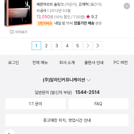
베른하르트 슐링크
(지은이),
김재혁
(옮긴이)
시공사
|
2013년 03월
13,050
9.2
원 (10% 할인 / 720원)
내일 밤 11시
잠들기전 배송
양탄자배송
변경
미리보기
1
2
3
4
5
로그인
전체 메뉴
회사 소개
출판사 안내
PC 버전
(주)알라딘커뮤니케이션
1544-2514
일반문의 (발신자 부담)
1:1 문의
FAQ
중고매장 위치, 영업시간 안내
뒤로가