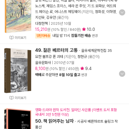
샬럿 퍼킨스 길먼
,
에밀 졸라
,
버지니아 울프
,
아쿠타가와 류
노스케
,
제임스 조이스
,
세라 온 주잇
,
기 드 모파상
,
에드워
드 페이슨 로
,
어니스트 헤밍웨이
(지은이),
정회성
,
이하영
,
지선유
,
김유안
(옮긴이)
다정한책
|
2025년 10월
15,210
10.0
원 (10% 할인 / 840원)
내일 밤 11시
잠들기전 배송
양탄자배송
변경
미리보기
49. 젊은 베르터의 고통
-
을유세계문학전집 35
요한 볼프강 폰 괴테
(지은이),
정현규
(옮긴이)
을유문화사
|
2010년 07월
8,100
9.4
원 (10% 할인 / 450원)
택배
로 주문하면
8월 10일 출고
변경
미리보기
영화·드라마 원작 도서전. 알라딘 사은품 (이벤트 도서 포함
국내서 3만 5천원 이상)
50. 책 읽어주는 남자
-
시공사 베른하르트 슐링크 작
품선