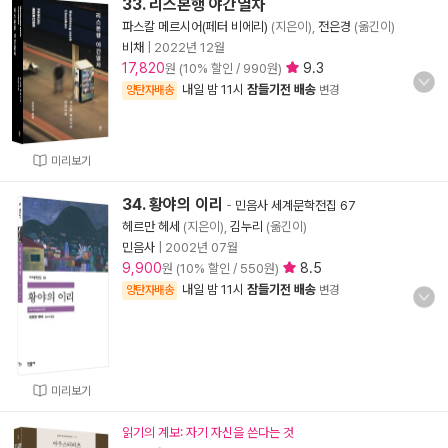
33. 리스본행 야간열차
파스칼 메르시어(페터 비에리)
(지은이),
전은경
(옮긴이)
비채
|
2022년 12월
17,820
9.3
원 (10% 할인 / 990원)
내일 밤 11시
잠들기전 배송
양탄자배송
변경
미리보기
34. 황야의 이리
-
민음사 세계문학전집 67
헤르만 헤세
(지은이),
김누리
(옮긴이)
민음사
|
2002년 07월
9,900
8.5
원 (10% 할인 / 550원)
내일 밤 11시
잠들기전 배송
양탄자배송
변경
미리보기
읽기의 계보: 자기 자신을 쓴다는 것