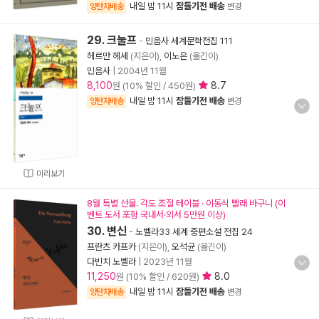
내일 밤 11시
잠들기전 배송
양탄자배송
변경
29. 크눌프
-
민음사 세계문학전집 111
헤르만 헤세
(지은이),
이노은
(옮긴이)
민음사
|
2004년 11월
8,100
8.7
원 (10% 할인 / 450원)
내일 밤 11시
잠들기전 배송
양탄자배송
변경
미리보기
8월 특별 선물. 각도 조절 테이블 · 이동식 빨래 바구니 (이
벤트 도서 포함 국내서·외서 5만원 이상)
30. 변신
-
노벨라33 세계 중편소설 전집 24
프란츠 카프카
(지은이),
오석균
(옮긴이)
다빈치 노벨라
|
2023년 11월
11,250
8.0
원 (10% 할인 / 620원)
내일 밤 11시
잠들기전 배송
양탄자배송
변경