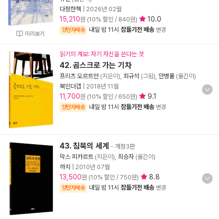
다정한책
|
2026년 02월
15,210
10.0
원 (10% 할인 / 840원)
내일 밤 11시
잠들기전 배송
양탄자배송
변경
미리보기
읽기의 계보: 자기 자신을 쓴다는 것
42. 곰스크로 가는 기차
프리츠 오르트만
(지은이),
최규석
(그림),
안병률
(옮긴이)
북인더갭
|
2018년 11월
11,700
9.1
원 (10% 할인 / 650원)
내일 밤 11시
잠들기전 배송
양탄자배송
변경
43. 침묵의 세계
- 개정3판
막스 피카르트
(지은이),
최승자
(옮긴이)
까치
|
2010년 07월
13,500
8.8
원 (10% 할인 / 750원)
내일 밤 11시
잠들기전 배송
양탄자배송
변경