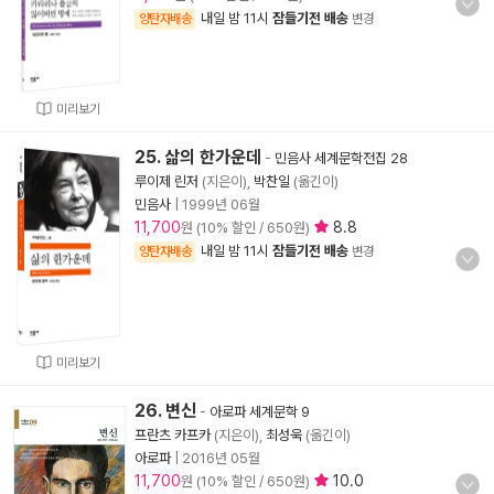
내일 밤 11시
잠들기전 배송
양탄자배송
변경
미리보기
25. 삶의 한가운데
-
민음사 세계문학전집 28
루이제 린저
(지은이),
박찬일
(옮긴이)
민음사
|
1999년 06월
11,700
8.8
원 (10% 할인 / 650원)
내일 밤 11시
잠들기전 배송
양탄자배송
변경
미리보기
26. 변신
-
아로파 세계문학 9
프란츠 카프카
(지은이),
최성욱
(옮긴이)
아로파
|
2016년 05월
11,700
10.0
원 (10% 할인 / 650원)