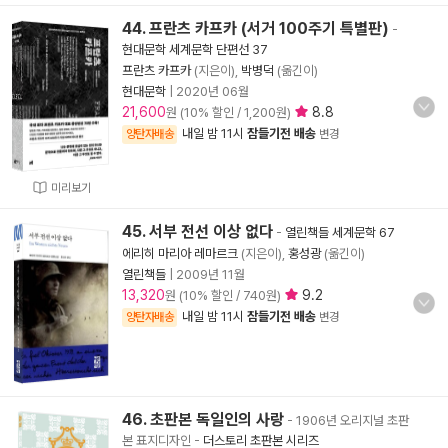
44. 프란츠 카프카 (서거 100주기 특별판)
-
현대문학 세계문학 단편선 37
프란츠 카프카
(지은이),
박병덕
(옮긴이)
현대문학
|
2020년 06월
21,600
8.8
원 (10% 할인 / 1,200원)
내일 밤 11시
잠들기전 배송
양탄자배송
변경
미리보기
45. 서부 전선 이상 없다
-
열린책들 세계문학 67
에리히 마리아 레마르크
(지은이),
홍성광
(옮긴이)
열린책들
|
2009년 11월
13,320
9.2
원 (10% 할인 / 740원)
내일 밤 11시
잠들기전 배송
양탄자배송
변경
46. 초판본 독일인의 사랑
- 1906년 오리지널 초판
본 표지디자인
-
더스토리 초판본 시리즈