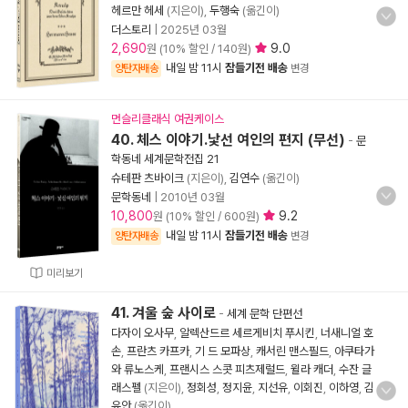
헤르만 헤세
(지은이),
두행숙
(옮긴이)
더스토리
|
2025년 03월
2,690
9.0
원 (10% 할인 / 140원)
내일 밤 11시
잠들기전 배송
양탄자배송
변경
먼슬리클래식 여권케이스
40. 체스 이야기.낯선 여인의 편지 (무선)
-
문
학동네 세계문학전집 21
슈테판 츠바이크
(지은이),
김연수
(옮긴이)
문학동네
|
2010년 03월
10,800
9.2
원 (10% 할인 / 600원)
내일 밤 11시
잠들기전 배송
양탄자배송
변경
미리보기
41. 겨울 숲 사이로
-
세계 문학 단편선
다자이 오사무
,
알렉산드르 세르게비치 푸시킨
,
너새니얼 호
손
,
프란츠 카프카
,
기 드 모파상
,
캐서린 맨스필드
,
아쿠타가
와 류노스케
,
프랜시스 스콧 피츠제럴드
,
윌라 캐더
,
수잔 글
래스펠
(지은이),
정회성
,
정지윤
,
지선유
,
이회진
,
이하영
,
김
유안
(옮긴이)