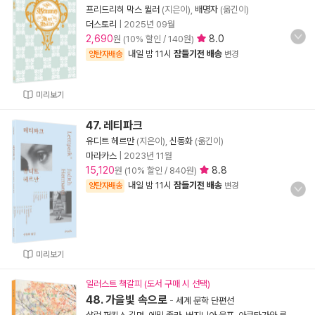
프리드리히 막스 뮐러
(지은이),
배명자
(옮긴이)
더스토리
|
2025년 09월
2,690
8.0
원 (10% 할인 / 140원)
내일 밤 11시
잠들기전 배송
양탄자배송
변경
미리보기
47. 레티파크
유디트 헤르만
(지은이),
신동화
(옮긴이)
마라카스
|
2023년 11월
15,120
8.8
원 (10% 할인 / 840원)
내일 밤 11시
잠들기전 배송
양탄자배송
변경
미리보기
일러스트 책갈피 (도서 구매 시 선택)
48. 가을빛 속으로
-
세계 문학 단편선