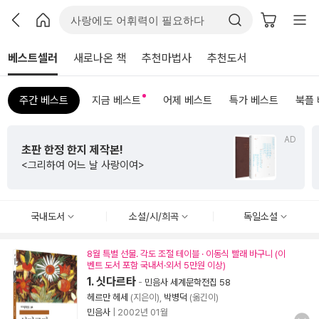
베스트셀러
새로나온 책
추천마법사
추천도서
주간 베스트
지금 베스트
어제 베스트
특가 베스트
북플
AD
초판 한정 한지 제작본!
<그리하여 어느 날 사랑이여>
국내도서
소설/시/희곡
독일소설
8월 특별 선물. 각도 조절 테이블 · 이동식 빨래 바구니 (이
벤트 도서 포함 국내서·외서 5만원 이상)
1. 싯다르타
-
민음사 세계문학전집 58
헤르만 헤세
(지은이),
박병덕
(옮긴이)
민음사
|
2002년 01월