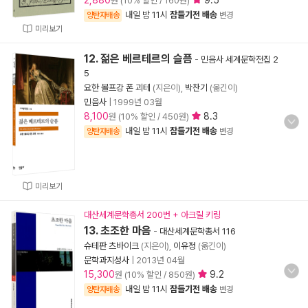
2,880
9.5
원 (10% 할인 / 160원)
내일 밤 11시
잠들기전 배송
양탄자배송
변경
미리보기
12. 젊은 베르테르의 슬픔
-
민음사 세계문학전집 2
5
요한 볼프강 폰 괴테
(지은이),
박찬기
(옮긴이)
민음사
|
1999년 03월
8,100
8.3
원 (10% 할인 / 450원)
내일 밤 11시
잠들기전 배송
양탄자배송
변경
미리보기
대산세계문학총서 200번 + 아크릴 키링
13. 초조한 마음
-
대산세계문학총서 116
슈테판 츠바이크
(지은이),
이유정
(옮긴이)
문학과지성사
|
2013년 04월
15,300
9.2
원 (10% 할인 / 850원)
내일 밤 11시
잠들기전 배송
양탄자배송
변경