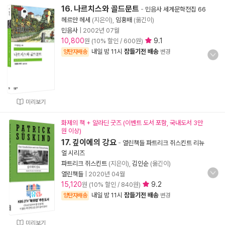
16. 나르치스와 골드문트
-
민음사 세계문학전집 66
헤르만 헤세
(지은이),
임홍배
(옮긴이)
민음사
|
2002년 07월
10,800
9.1
원 (10% 할인 / 600원)
내일 밤 11시
잠들기전 배송
양탄자배송
변경
미리보기
화제의 책 + 알라딘 굿즈 (이벤트 도서 포함, 국내도서 3만
원 이상)
17. 깊이에의 강요
-
열린책들 파트리크 쥐스킨트 리뉴
얼 시리즈
파트리크 쥐스킨트
(지은이),
김인순
(옮긴이)
열린책들
|
2020년 04월
15,120
9.2
원 (10% 할인 / 840원)
내일 밤 11시
잠들기전 배송
양탄자배송
변경
미리보기