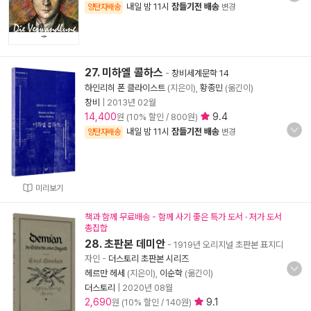
내일 밤 11시
잠들기전 배송
양탄자배송
변경
27. 미하엘 콜하스
-
창비세계문학 14
하인리히 폰 클라이스트
(지은이),
황종민
(옮긴이)
창비
|
2013년 02월
14,400
9.4
원 (10% 할인 / 800원)
내일 밤 11시
잠들기전 배송
양탄자배송
변경
미리보기
책과 함께 무료배송 - 함께 사기 좋은 특가 도서 · 저가 도서
총집합
28. 초판본 데미안
- 1919년 오리지널 초판본 표지디
자인
-
더스토리 초판본 시리즈
헤르만 헤세
(지은이),
이순학
(옮긴이)
더스토리
|
2020년 08월
2,690
9.1
원 (10% 할인 / 140원)