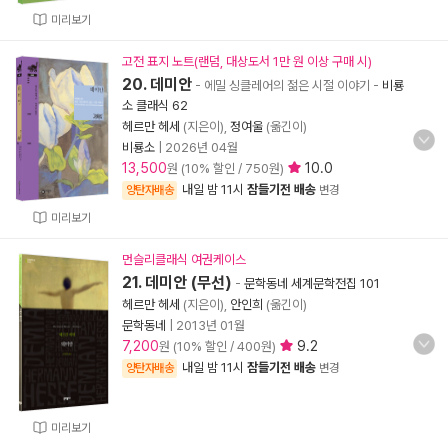
미리보기
고전 표지 노트(랜덤, 대상도서 1만 원 이상 구매 시)
20. 데미안
- 에밀 싱클레어의 젊은 시절 이야기
-
비룡
소 클래식 62
헤르만 헤세
(지은이),
정여울
(옮긴이)
비룡소
|
2026년 04월
13,500
10.0
원 (10% 할인 / 750원)
내일 밤 11시
잠들기전 배송
양탄자배송
변경
미리보기
먼슬리클래식 여권케이스
21. 데미안 (무선)
-
문학동네 세계문학전집 101
헤르만 헤세
(지은이),
안인희
(옮긴이)
문학동네
|
2013년 01월
7,200
9.2
원 (10% 할인 / 400원)
내일 밤 11시
잠들기전 배송
양탄자배송
변경
미리보기