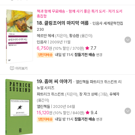
책과 함께 무료배송 - 함께 사기 좋은 특가 도서 · 저가 도서
총집합
18. 클링조어의 마지막 여름
-
민음사 세계문학전집
230
헤르만 헤세
(지은이),
황승환
(옮긴이)
민음사
|
2009년 11월
6,750
7.7
원 (10% 할인 / 370원)
내일 밤 11시
잠들기전 배송
양탄자배송
변경
미리보기
19. 좀머 씨 이야기
-
열린책들 파트리크 쥐스킨트 리
뉴얼 시리즈
파트리크 쥐스킨트
(지은이),
장 자크 상페
(그림),
유혜자
(옮긴이)
열린책들
|
2020년 04월
15,120
9.4
원 (10% 할인 / 840원)
내일 밤 11시
잠들기전 배송
양탄자배송
변경