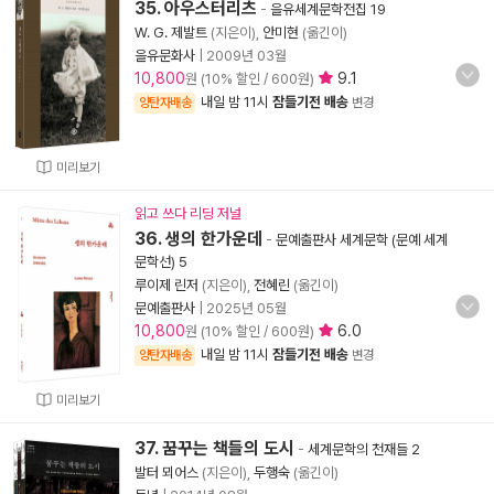
35. 아우스터리츠
-
을유세계문학전집 19
W. G. 제발트
(지은이),
안미현
(옮긴이)
을유문화사
|
2009년 03월
10,800
9.1
원 (10% 할인 / 600원)
내일 밤 11시
잠들기전 배송
양탄자배송
변경
미리보기
읽고 쓰다 리딩 저널
36. 생의 한가운데
-
문예출판사 세계문학 (문예 세계
문학선) 5
루이제 린저
(지은이),
전혜린
(옮긴이)
문예출판사
|
2025년 05월
10,800
6.0
원 (10% 할인 / 600원)
내일 밤 11시
잠들기전 배송
양탄자배송
변경
미리보기
37. 꿈꾸는 책들의 도시
-
세계문학의 천재들 2
발터 뫼어스
(지은이),
두행숙
(옮긴이)