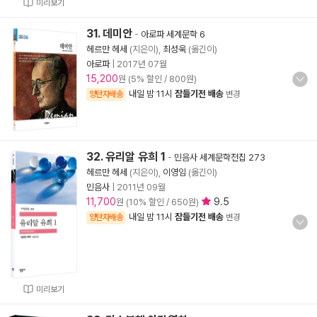
미리보기
31. 데미안
-
아로파 세계문학 6
헤르만 헤세
(지은이),
최성욱
(옮긴이)
아로파
|
2017년 07월
15,200
원 (5% 할인 / 800원)
내일 밤 11시
잠들기전 배송
양탄자배송
변경
32. 유리알 유희 1
-
민음사 세계문학전집 273
헤르만 헤세
(지은이),
이영임
(옮긴이)
민음사
|
2011년 09월
11,700
9.5
원 (10% 할인 / 650원)
내일 밤 11시
잠들기전 배송
양탄자배송
변경
미리보기