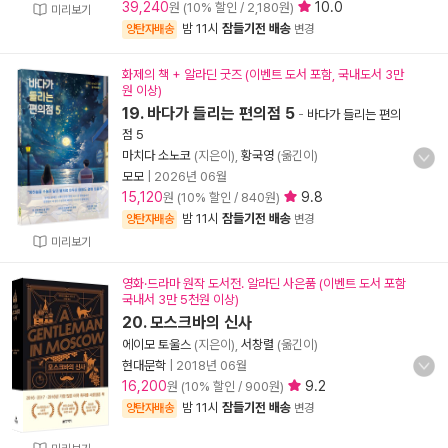
39,240
10.0
원 (10% 할인 / 2,180원)
미리보기
밤 11시
잠들기전 배송
양탄자배송
변경
화제의 책 + 알라딘 굿즈 (이벤트 도서 포함, 국내도서 3만
원 이상)
19. 바다가 들리는 편의점 5
-
바다가 들리는 편의
점 5
마치다 소노코
(지은이),
황국영
(옮긴이)
모모
|
2026년 06월
15,120
9.8
원 (10% 할인 / 840원)
밤 11시
잠들기전 배송
양탄자배송
변경
미리보기
영화·드라마 원작 도서전. 알라딘 사은품 (이벤트 도서 포함
국내서 3만 5천원 이상)
20. 모스크바의 신사
에이모 토울스
(지은이),
서창렬
(옮긴이)
현대문학
|
2018년 06월
16,200
9.2
원 (10% 할인 / 900원)
밤 11시
잠들기전 배송
양탄자배송
변경