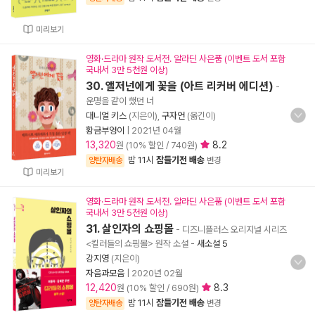
미리보기
영화·드라마 원작 도서전. 알라딘 사은품 (이벤트 도서 포함
국내서 3만 5천원 이상)
30. 앨저넌에게 꽃을 (아트 리커버 에디션)
-
운명을 같이 했던 너
대니얼 키스
(지은이),
구자언
(옮긴이)
황금부엉이
|
2021년 04월
13,320
8.2
원 (10% 할인 / 740원)
밤 11시
잠들기전 배송
양탄자배송
변경
미리보기
영화·드라마 원작 도서전. 알라딘 사은품 (이벤트 도서 포함
국내서 3만 5천원 이상)
31. 살인자의 쇼핑몰
- 디즈니플러스 오리지널 시리즈
<킬러들의 쇼핑몰> 원작 소설
-
새소설 5
강지영
(지은이)
자음과모음
|
2020년 02월
12,420
8.3
원 (10% 할인 / 690원)
밤 11시
잠들기전 배송
양탄자배송
변경