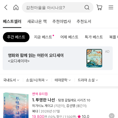
베스트셀러
새로나온 책
추천마법사
추천도서
주간 베스트
지금 베스트
어제 베스트
특가 베스트
북플
AD
영화와 함께 읽는 어린이 오디세이
<오디세이아>
국내도서
소설/시/희곡
테마문학
드라마 소설
변색 유리컵
1. 투명한 나선
-
탐정 갈릴레오 시리즈 10
히가시노 게이고
(지은이),
김선영
(옮긴이)
북다
|
2026년 07월
19,800
10.0
원 (10% 할인 / 1,100원)