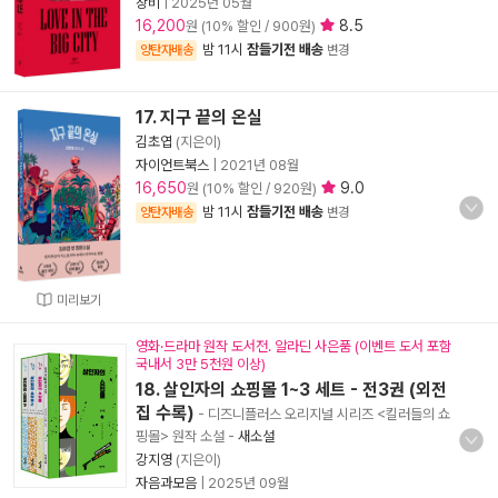
창비
|
2025년 05월
16,200
8.5
원 (10% 할인 / 900원)
밤 11시
잠들기전 배송
양탄자배송
변경
17. 지구 끝의 온실
김초엽
(지은이)
자이언트북스
|
2021년 08월
16,650
9.0
원 (10% 할인 / 920원)
밤 11시
잠들기전 배송
양탄자배송
변경
미리보기
영화·드라마 원작 도서전. 알라딘 사은품 (이벤트 도서 포함
국내서 3만 5천원 이상)
18. 살인자의 쇼핑몰 1~3 세트 - 전3권 (외전
집 수록)
- 디즈니플러스 오리지널 시리즈 <킬러들의 쇼
핑몰> 원작 소설
-
새소설
강지영
(지은이)
자음과모음
|
2025년 09월