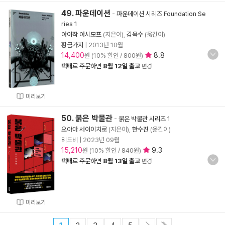
49. 파운데이션
-
파운데이션 시리즈 Foundation Se
ries 1
아이작 아시모프
(지은이),
김옥수
(옮긴이)
황금가지
|
2013년 10월
14,400
8.8
원 (10% 할인 / 800원)
택배
로 주문하면
8월 12일 출고
변경
미리보기
50. 붉은 박물관
-
붉은 박물관 시리즈 1
오야마 세이이치로
(지은이),
한수진
(옮긴이)
리드비
|
2023년 09월
15,210
9.3
원 (10% 할인 / 840원)
택배
로 주문하면
8월 13일 출고
변경
미리보기