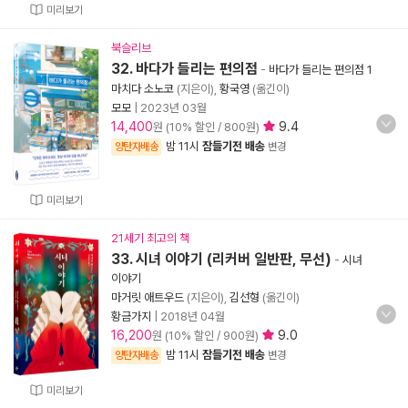
미리보기
북슬리브
32. 바다가 들리는 편의점
-
바다가 들리는 편의점 1
마치다 소노코
(지은이),
황국영
(옮긴이)
모모
|
2023년 03월
14,400
9.4
원 (10% 할인 / 800원)
밤 11시
잠들기전 배송
양탄자배송
변경
미리보기
21세기 최고의 책
33. 시녀 이야기 (리커버 일반판, 무선)
-
시녀
이야기
마거릿 애트우드
(지은이),
김선형
(옮긴이)
황금가지
|
2018년 04월
16,200
9.0
원 (10% 할인 / 900원)
밤 11시
잠들기전 배송
양탄자배송
변경
미리보기