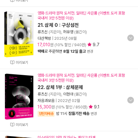
미리보기
영화·드라마 원작 도서전. 알라딘 사은품 (이벤트 도서 포함
국내서 3만 5천원 이상)
21. 삼체 0 : 구상섬전
류츠신
(지은이),
허유영
(옮긴이)
다산책방
|
2025년 08월
17,010
9.7
원 (10% 할인 / 940원)
택배
로 주문하면
8월 12일 출고
변경
미리보기
영화·드라마 원작 도서전. 알라딘 사은품 (이벤트 도서 포함
국내서 3만 5천원 이상)
22. 삼체 1부 : 삼체문제
류츠신
(지은이),
이현아
(옮긴이)
자음과모음
|
2022년 02월
15,300
9.1
원 (10% 할인 / 850원)
밤 11시
잠들기전 배송
양탄자배송
변경
미리보기
미스터리의 거장 히가시노 게이고 타계