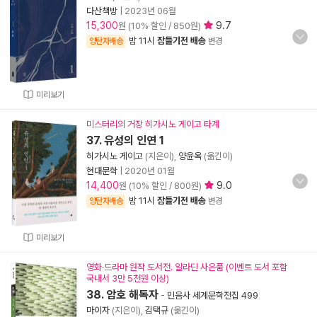
다산책방
|
2023년 06월
15,300
9.7
원 (10% 할인 / 850원)
밤 11시
잠들기전 배송
양탄자배송
변경
미리보기
미스터리의 거장 히가시노 게이고 타계
37. 유성의 인연 1
히가시노 게이고
(지은이),
양윤옥
(옮긴이)
현대문학
|
2020년 01월
14,400
9.0
원 (10% 할인 / 800원)
밤 11시
잠들기전 배송
양탄자배송
변경
미리보기
영화·드라마 원작 도서전. 알라딘 사은품 (이벤트 도서 포함
국내서 3만 5천원 이상)
38. 암호 해독자
-
민음사 세계문학전집 499
마이자
(지은이),
김택규
(옮긴이)