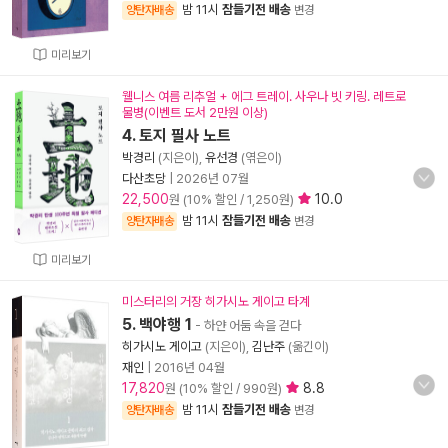
밤 11시
잠들기전 배송
양탄자배송
변경
미리보기
웰니스 여름 리추얼 + 에그 트레이. 사우나 빗 키링. 레트로
물병(이벤트 도서 2만원 이상)
4. 토지 필사 노트
박경리
(지은이),
유선경
(엮은이)
다산초당
|
2026년 07월
22,500
10.0
원 (10% 할인 / 1,250원)
밤 11시
잠들기전 배송
양탄자배송
변경
미리보기
미스터리의 거장 히가시노 게이고 타계
5. 백야행 1
- 하얀 어둠 속을 걷다
히가시노 게이고
(지은이),
김난주
(옮긴이)
재인
|
2016년 04월
17,820
8.8
원 (10% 할인 / 990원)
밤 11시
잠들기전 배송
양탄자배송
변경