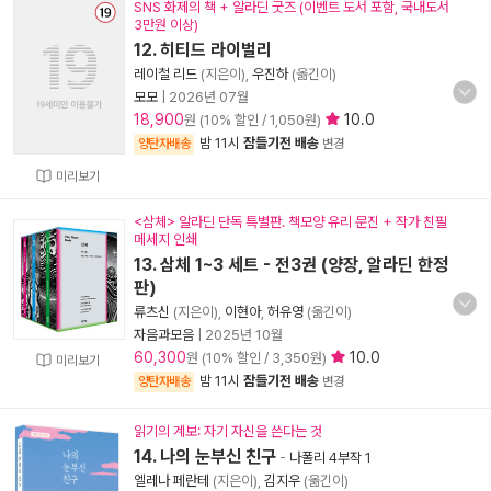
SNS 화제의 책 + 알라딘 굿즈 (이벤트 도서 포함, 국내도서
3만원 이상)
12. 히티드 라이벌리
레이철 리드
(지은이),
우진하
(옮긴이)
모모
|
2026년 07월
18,900
10.0
원 (10% 할인 / 1,050원)
밤 11시
잠들기전 배송
양탄자배송
변경
미리보기
<삼체> 알라딘 단독 특별판. 책모양 유리 문진 + 작가 친필
메세지 인쇄
13. 삼체 1~3 세트 - 전3권 (양장, 알라딘 한정
판)
류츠신
(지은이),
이현아
,
허유영
(옮긴이)
자음과모음
|
2025년 10월
60,300
10.0
원 (10% 할인 / 3,350원)
미리보기
밤 11시
잠들기전 배송
양탄자배송
변경
읽기의 계보: 자기 자신을 쓴다는 것
14. 나의 눈부신 친구
-
나폴리 4부작 1
엘레나 페란테
(지은이),
김지우
(옮긴이)