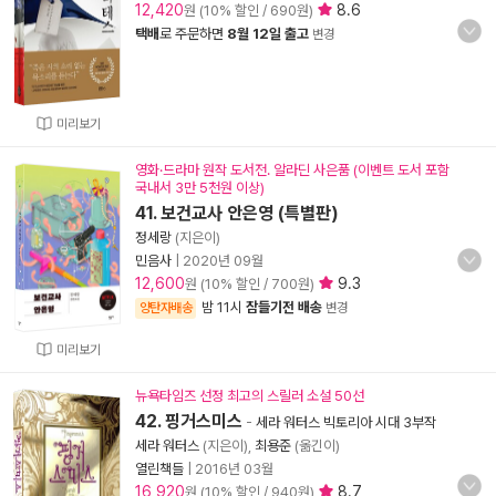
12,420
8.6
원 (10% 할인 / 690원)
택배
로 주문하면
8월 12일 출고
변경
미리보기
영화·드라마 원작 도서전. 알라딘 사은품 (이벤트 도서 포함
국내서 3만 5천원 이상)
41. 보건교사 안은영 (특별판)
정세랑
(지은이)
민음사
|
2020년 09월
12,600
9.3
원 (10% 할인 / 700원)
밤 11시
잠들기전 배송
양탄자배송
변경
미리보기
뉴욕타임즈 선정 최고의 스릴러 소설 50선
42. 핑거스미스
-
세라 워터스 빅토리아 시대 3부작
세라 워터스
(지은이),
최용준
(옮긴이)
열린책들
|
2016년 03월
16,920
8.7
원 (10% 할인 / 940원)