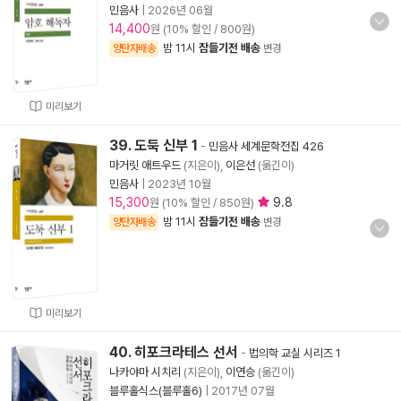
민음사
|
2026년 06월
14,400
원 (10% 할인 / 800원)
밤 11시
잠들기전 배송
양탄자배송
변경
미리보기
39. 도둑 신부 1
-
민음사 세계문학전집 426
마거릿 애트우드
(지은이),
이은선
(옮긴이)
민음사
|
2023년 10월
15,300
9.8
원 (10% 할인 / 850원)
밤 11시
잠들기전 배송
양탄자배송
변경
미리보기
40. 히포크라테스 선서
-
법의학 교실 시리즈 1
나카야마 시치리
(지은이),
이연승
(옮긴이)
블루홀식스(블루홀6)
|
2017년 07월