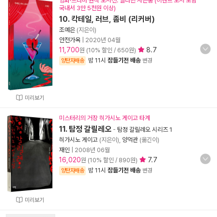
영화·드라마 원작 도서전. 알라딘 사은품 (이벤트 도서 포함
국내서 3만 5천원 이상)
10. 칵테일, 러브, 좀비 (리커버)
조예은
(지은이)
안전가옥
|
2020년 04월
11,700
8.7
원 (10% 할인 / 650원)
밤 11시
잠들기전 배송
양탄자배송
변경
미리보기
미스터리의 거장 히가시노 게이고 타계
11. 탐정 갈릴레오
-
탐정 갈릴레오 시리즈 1
히가시노 게이고
(지은이),
양억관
(옮긴이)
재인
|
2008년 06월
16,020
7.7
원 (10% 할인 / 890원)
밤 11시
잠들기전 배송
양탄자배송
변경
미리보기