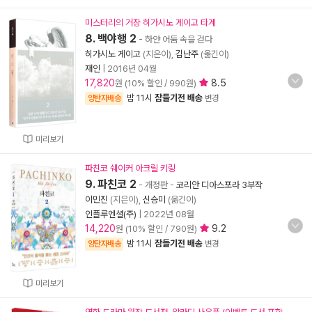
미스터리의 거장 히가시노 게이고 타계
8. 백야행 2
- 하얀 어둠 속을 걷다
히가시노 게이고
(지은이),
김난주
(옮긴이)
재인
|
2016년 04월
17,820
8.5
원 (10% 할인 / 990원)
밤 11시
잠들기전 배송
양탄자배송
변경
미리보기
파친코 쉐이커 아크릴 키링
9. 파친코 2
- 개정판
-
코리안 디아스포라 3부작
이민진
(지은이),
신승미
(옮긴이)
인플루엔셜(주)
|
2022년 08월
14,220
9.2
원 (10% 할인 / 790원)
밤 11시
잠들기전 배송
양탄자배송
변경
미리보기