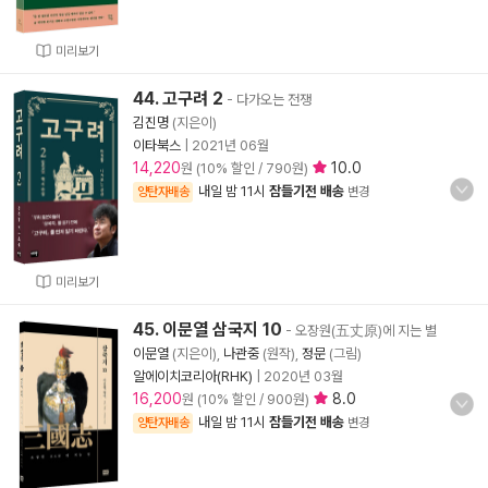
미리보기
44. 고구려 2
- 다가오는 전쟁
김진명
(지은이)
이타북스
|
2021년 06월
14,220
10.0
원 (10% 할인 / 790원)
내일 밤 11시
잠들기전 배송
양탄자배송
변경
미리보기
45. 이문열 삼국지 10
- 오장원(五丈原)에 지는 별
이문열
(지은이),
나관중
(원작),
정문
(그림)
알에이치코리아(RHK)
|
2020년 03월
16,200
8.0
원 (10% 할인 / 900원)
내일 밤 11시
잠들기전 배송
양탄자배송
변경