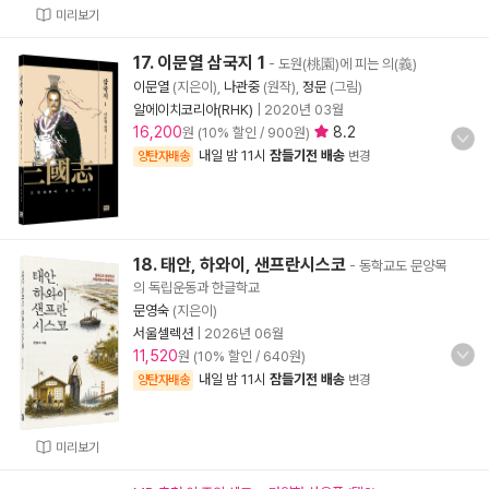
미리보기
17. 이문열 삼국지 1
- 도원(桃園)에 피는 의(義)
이문열
(지은이),
나관중
(원작),
정문
(그림)
알에이치코리아(RHK)
|
2020년 03월
16,200
8.2
원 (10% 할인 / 900원)
내일 밤 11시
잠들기전 배송
양탄자배송
변경
18. 태안, 하와이, 샌프란시스코
- 동학교도 문양목
의 독립운동과 한글학교
문영숙
(지은이)
서울셀렉션
|
2026년 06월
11,520
원 (10% 할인 / 640원)
내일 밤 11시
잠들기전 배송
양탄자배송
변경
미리보기