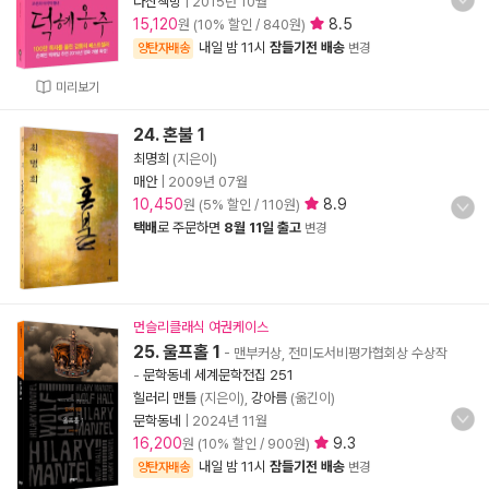
다산책방
|
2015년 10월
15,120
8.5
원 (10% 할인 / 840원)
내일 밤 11시
잠들기전 배송
양탄자배송
변경
미리보기
24. 혼불 1
최명희
(지은이)
매안
|
2009년 07월
10,450
8.9
원 (5% 할인 / 110원)
택배
로 주문하면
8월 11일 출고
변경
먼슬리클래식 여권케이스
25. 울프홀 1
- 맨부커상, 전미도서비평가협회상 수상작
-
문학동네 세계문학전집 251
힐러리 맨틀
(지은이),
강아름
(옮긴이)
문학동네
|
2024년 11월
16,200
9.3
원 (10% 할인 / 900원)
내일 밤 11시
잠들기전 배송
양탄자배송
변경