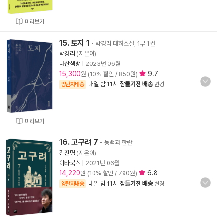
미리보기
15. 토지 1
- 박경리 대하소설, 1부 1권
박경리
(지은이)
다산책방
|
2023년 06월
15,300
9.7
원 (10% 할인 / 850원)
내일 밤 11시
잠들기전 배송
양탄자배송
변경
미리보기
16. 고구려 7
- 동백과 한란
김진명
(지은이)
이타북스
|
2021년 06월
14,220
6.8
원 (10% 할인 / 790원)
내일 밤 11시
잠들기전 배송
양탄자배송
변경