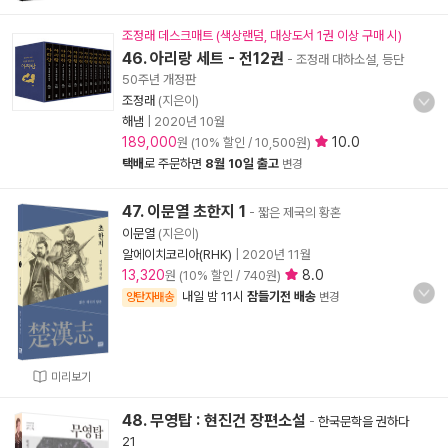
조정래 데스크매트 (색상랜덤, 대상도서 1권 이상 구매 시)
46. 아리랑 세트 - 전12권
- 조정래 대하소설, 등단
50주년 개정판
조정래
(지은이)
해냄
|
2020년 10월
189,000
10.0
원 (10% 할인 / 10,500원)
택배
로 주문하면
8월 10일 출고
변경
47. 이문열 초한지 1
- 짧은 제국의 황혼
이문열
(지은이)
알에이치코리아(RHK)
|
2020년 11월
13,320
8.0
원 (10% 할인 / 740원)
내일 밤 11시
잠들기전 배송
양탄자배송
변경
미리보기
48. 무영탑 : 현진건 장편소설
-
한국문학을 권하다
21