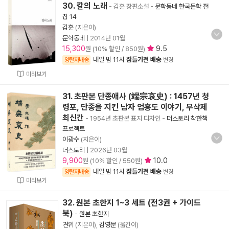
30. 칼의 노래
- 김훈 장편소설
-
문학동네 한국문학 전
집 14
김훈
(지은이)
문학동네
|
2014년 01월
15,300
9.5
원 (10% 할인 / 850원)
내일 밤 11시
잠들기전 배송
양탄자배송
변경
미리보기
31. 초판본 단종애사 (端宗哀史) : 1457년 청
령포, 단종을 지킨 남자 엄흥도 이야기, 무삭제
최신간
- 1954년 초판본 표지 디자인
-
더스토리 착한책
프로젝트
이광수
(지은이)
더스토리
|
2026년 03월
9,900
10.0
원 (10% 할인 / 550원)
내일 밤 11시
잠들기전 배송
양탄자배송
변경
미리보기
32. 원본 초한지 1~3 세트 (전3권 + 가이드
북)
-
원본 초한지
견위
(지은이),
김영문
(옮긴이)