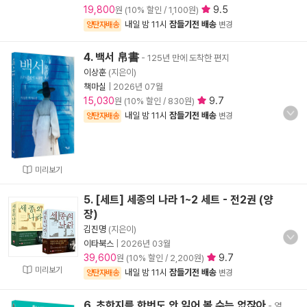
19,800
9.5
원 (10% 할인 / 1,100원)
내일 밤 11시
잠들기전 배송
양탄자배송
변경
4. 백서 帛書
- 125년 만에 도착한 편지
이상훈
(지은이)
책마실
|
2026년 07월
15,030
9.7
원 (10% 할인 / 830원)
내일 밤 11시
잠들기전 배송
양탄자배송
변경
미리보기
5. [세트] 세종의 나라 1~2 세트 - 전2권 (양
장)
김진명
(지은이)
이타북스
|
2026년 03월
39,600
9.7
원 (10% 할인 / 2,200원)
미리보기
내일 밤 11시
잠들기전 배송
양탄자배송
변경
6. 초한지를 한번도 안 읽어 볼 수는 없잖아
- 열