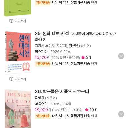
내일 밤 11시
잠들기전 배송
양탄자배송
변경
미리보기
35. 센의 대여 서점
-
시대물이 이렇게 재미있을 리가
없어! 2
다카세 노이치
(지은이),
이규원
(옮긴이)
북스피어
|
2026년 01월
15,120
9.1
원 (10% 할인 / 840원)
내일 밤 11시
잠들기전 배송
양탄자배송
변경
미리보기
36. 밤구름은 서쪽으로 흐르니
김형원
(지은이)
마음연결
|
2026년 04월
18,000
10.0
원 (10% 할인 / 1,000원)
내일 밤 11시
잠들기전 배송
양탄자배송
변경