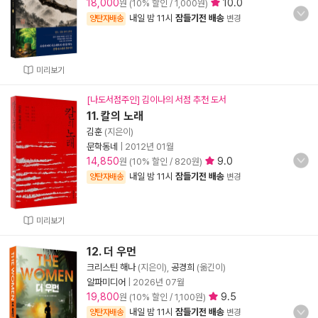
18,000
10.0
원 (10% 할인 / 1,000원)
내일 밤 11시
잠들기전 배송
양탄자배송
변경
미리보기
[나도서점주인] 김이나의 서점 추천 도서
11. 칼의 노래
김훈
(지은이)
문학동네
|
2012년 01월
14,850
9.0
원 (10% 할인 / 820원)
내일 밤 11시
잠들기전 배송
양탄자배송
변경
미리보기
12. 더 우먼
크리스틴 해나
(지은이),
공경희
(옮긴이)
알파미디어
|
2026년 07월
19,800
9.5
원 (10% 할인 / 1,100원)
내일 밤 11시
잠들기전 배송
양탄자배송
변경