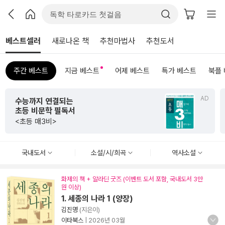
베스트셀러
새로나온 책
추천마법사
추천도서
주간 베스트
지금 베스트
어제 베스트
특가 베스트
북플
AD
A
초판 한정 한지 제작본!
<그리하여 어느 날 사랑이여>
국내도서
소설/시/희곡
역사소설
화제의 책 + 알라딘 굿즈 (이벤트 도서 포함, 국내도서 3만
원 이상)
1. 세종의 나라 1 (양장)
김진명
(지은이)
이타북스
|
2026년 03월