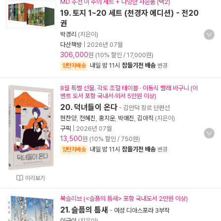
MD 추천 이 주의 세트 + 다양한 사은품 (택2)
19. 토지 1~20 세트 (천경자 에디션) - 전20
권
박경리
(지은이)
다산책방
|
2026년 07월
306,000
원 (10% 할인 / 17,000원)
내일 밤 11시
잠들기전 배송
양탄자배송
변경
8월 특별 선물. 각도 조절 테이블 · 이동식 빨래 바구니 (이
벤트 도서 포함 국내서·외서 5만원 이상)
20. 덕녀들이 온다
- 김만덕 장르 단편선
현찬양
,
전혜진
,
홍지운
,
박애진
,
김아직
(지은이)
구픽
|
2026년 07월
13,500
원 (10% 할인 / 750원)
내일 밤 11시
잠들기전 배송
양탄자배송
변경
미리보기
북슬리브 (<슬픔의 틈새> 포함 국내도서 2만원 이상)
21. 슬픔의 틈새
-
여성 디아스포라 3부작
이금이
(지은이)