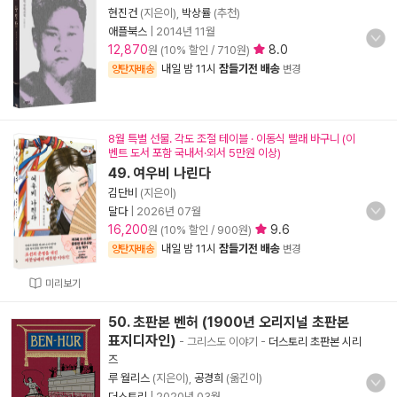
현진건
(지은이),
박상률
(추천)
애플북스
|
2014년 11월
12,870
8.0
원 (10% 할인 / 710원)
내일 밤 11시
잠들기전 배송
양탄자배송
변경
8월 특별 선물. 각도 조절 테이블 · 이동식 빨래 바구니 (이
벤트 도서 포함 국내서·외서 5만원 이상)
49. 여우비 나린다
김단비
(지은이)
달다
|
2026년 07월
16,200
9.6
원 (10% 할인 / 900원)
내일 밤 11시
잠들기전 배송
양탄자배송
변경
미리보기
50. 초판본 벤허 (1900년 오리지널 초판본
표지디자인)
- 그리스도 이야기
-
더스토리 초판본 시리
즈
루 월리스
(지은이),
공경희
(옮긴이)
더스토리
|
2020년 03월