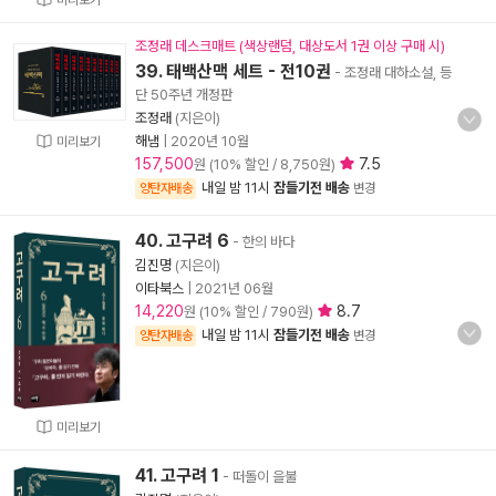
미리보기
조정래 데스크매트 (색상랜덤, 대상도서 1권 이상 구매 시)
39. 태백산맥 세트 - 전10권
- 조정래 대하소설, 등
단 50주년 개정판
조정래
(지은이)
해냄
|
2020년 10월
미리보기
157,500
7.5
원 (10% 할인 / 8,750원)
내일 밤 11시
잠들기전 배송
양탄자배송
변경
40. 고구려 6
- 한의 바다
김진명
(지은이)
이타북스
|
2021년 06월
14,220
8.7
원 (10% 할인 / 790원)
내일 밤 11시
잠들기전 배송
양탄자배송
변경
미리보기
41. 고구려 1
- 떠돌이 을불