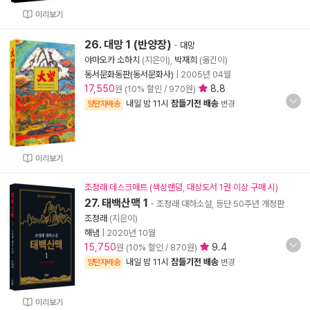
미리보기
26. 대망 1 (반양장)
-
대망
야마오카 소하치
(지은이),
박재희
(옮긴이)
동서문화동판(동서문화사)
|
2005년 04월
17,550
8.8
원 (10% 할인 / 970원)
내일 밤 11시
잠들기전 배송
양탄자배송
변경
미리보기
조정래 데스크매트 (색상랜덤, 대상도서 1권 이상 구매 시)
27. 태백산맥 1
- 조정래 대하소설, 등단 50주년 개정판
조정래
(지은이)
해냄
|
2020년 10월
15,750
9.4
원 (10% 할인 / 870원)
내일 밤 11시
잠들기전 배송
양탄자배송
변경
미리보기