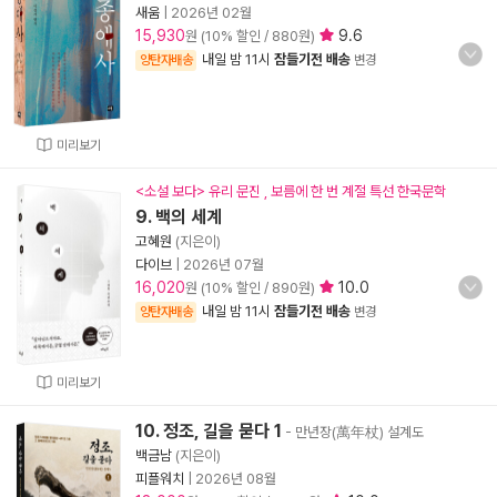
새움
|
2026년 02월
15,930
9.6
원 (10% 할인 / 880원)
내일 밤 11시
잠들기전 배송
양탄자배송
변경
미리보기
<소설 보다> 유리 문진 , 보름에 한 번 계절 특선 한국문학
9. 백의 세계
고혜원
(지은이)
다이브
|
2026년 07월
16,020
10.0
원 (10% 할인 / 890원)
내일 밤 11시
잠들기전 배송
양탄자배송
변경
미리보기
10. 정조, 길을 묻다 1
- 만년장(萬年杖) 설계도
백금남
(지은이)
피플워치
|
2026년 08월