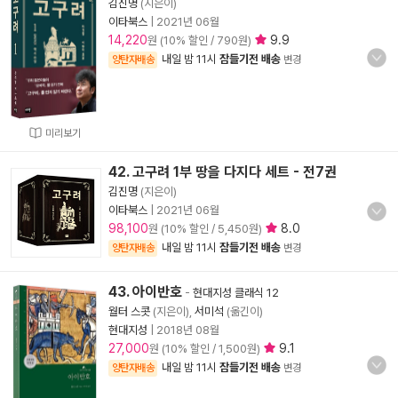
김진명
(지은이)
이타북스
|
2021년 06월
14,220
9.9
원 (10% 할인 / 790원)
내일 밤 11시
잠들기전 배송
양탄자배송
변경
미리보기
42. 고구려 1부 땅을 다지다 세트 - 전7권
김진명
(지은이)
이타북스
|
2021년 06월
98,100
8.0
원 (10% 할인 / 5,450원)
내일 밤 11시
잠들기전 배송
양탄자배송
변경
43. 아이반호
-
현대지성 클래식 12
월터 스콧
(지은이),
서미석
(옮긴이)
현대지성
|
2018년 08월
27,000
9.1
원 (10% 할인 / 1,500원)
내일 밤 11시
잠들기전 배송
양탄자배송
변경