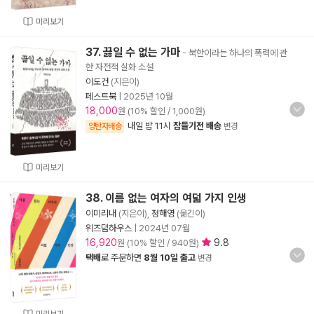
미리보기
37. 끓일 수 없는 가마
- 북한이라는 하나의 폭력에 관
한 자전적 실화 소설
이도건
(지은이)
페스트북
|
2025년 10월
18,000
원 (10% 할인 / 1,000원)
내일 밤 11시
잠들기전 배송
양탄자배송
변경
미리보기
38. 이름 없는 여자의 여덟 가지 인생
이미리내
(지은이),
정해영
(옮긴이)
위즈덤하우스
|
2024년 07월
16,920
9.8
원 (10% 할인 / 940원)
택배
로 주문하면
8월 10일 출고
변경