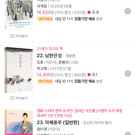
사계절
|
2025년 08월
16,650
9.9
원 (10% 할인 / 920원)
내일 밤 11시
잠들기전 배송
양탄자배송
변경
미리보기
21세기 최고의 책
22. 남한산성
- 개정판
김훈
(지은이),
문봉선
(그림)
학고재
|
2017년 07월
14,400
9.1
원 (10% 할인 / 800원)
내일 밤 11시
잠들기전 배송
양탄자배송
변경
미리보기
영화·드라마 원작 도서전. 알라딘 사은품 (이벤트 도서 포함
국내서 3만 5천원 이상)
23. 덕혜옹주 (일반판)
- 조선의 마지막 황녀
권비영
(지은이)