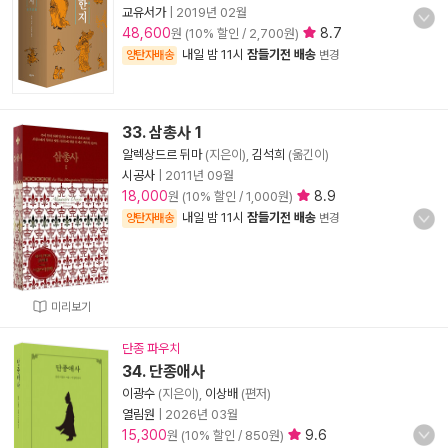
교유서가
|
2019년 02월
48,600
8.7
원 (10% 할인 / 2,700원)
내일 밤 11시
잠들기전 배송
양탄자배송
변경
33. 삼총사 1
알렉상드르 뒤마
(지은이),
김석희
(옮긴이)
시공사
|
2011년 09월
18,000
8.9
원 (10% 할인 / 1,000원)
내일 밤 11시
잠들기전 배송
양탄자배송
변경
미리보기
단종 파우치
34. 단종애사
이광수
(지은이),
이상배
(편저)
열림원
|
2026년 03월
15,300
9.6
원 (10% 할인 / 850원)