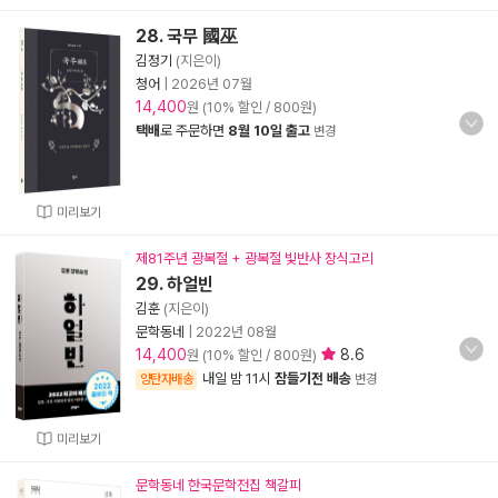
28. 국무 國巫
김정기
(지은이)
청어
|
2026년 07월
14,400
원 (10% 할인 / 800원)
택배
로 주문하면
8월 10일 출고
변경
미리보기
제81주년 광복절 + 광복절 빛반사 장식고리
29. 하얼빈
김훈
(지은이)
문학동네
|
2022년 08월
14,400
8.6
원 (10% 할인 / 800원)
내일 밤 11시
잠들기전 배송
양탄자배송
변경
미리보기
문학동네 한국문학전집 책갈피