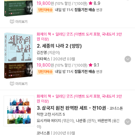
19,800
8.9
원 (10% 할인 / 1,100원)
내일 밤 11시
잠들기전 배송
양탄자배송
변경
미리보기
화제의 책 + 알라딘 굿즈 (이벤트 도서 포함, 국내도서 3만
원 이상)
2. 세종의 나라 2 (양장)
김진명
(지은이)
이타북스
|
2026년 03월
19,800
9.1
원 (10% 할인 / 1,100원)
내일 밤 11시
잠들기전 배송
양탄자배송
변경
미리보기
화제의 책 + 알라딘 굿즈 (이벤트 도서 포함, 국내도서 3만
원 이상)
3. 삼국지 원전 완역판 세트 - 전10권
-
코너스톤
착한 고전 시리즈 5
요시카와 에이지
(엮은이),
나관중
(원작),
바른번역
(옮긴
이)
코너스톤
|
2020년 03월