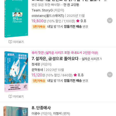
번은 읽은 듯한 빠삭함!
-
한 권 교양툰
Team. StoryG
(지은이)
oldstairs(올드스테어즈)
|
2025년 11월
19,800
9.8
원 (10% 할인 / 1,100원)
내일 밤 11시
잠들기전 배송
양탄자배송
변경
미리보기
유리 찻잔 (설자은 시리즈 포함 국내도서 2만원 이상)
7. 설자은, 금성으로 돌아오다
-
설자은 시리즈 1
정세랑
(지은이)
문학동네
|
2023년 10월
15,120
8.8
원 (10% 할인 / 840원)
내일 밤 11시
잠들기전 배송
양탄자배송
변경
미리보기
8. 단종애사
이광수
(지은이),
이정서
(편저)