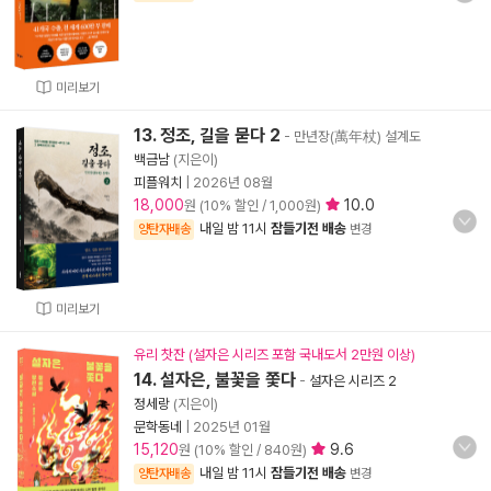
미리보기
13. 정조, 길을 묻다 2
- 만년장(萬年杖) 설계도
백금남
(지은이)
피플워치
|
2026년 08월
18,000
10.0
원 (10% 할인 / 1,000원)
내일 밤 11시
잠들기전 배송
양탄자배송
변경
미리보기
유리 찻잔 (설자은 시리즈 포함 국내도서 2만원 이상)
14. 설자은, 불꽃을 쫓다
-
설자은 시리즈 2
정세랑
(지은이)
문학동네
|
2025년 01월
15,120
9.6
원 (10% 할인 / 840원)
내일 밤 11시
잠들기전 배송
양탄자배송
변경