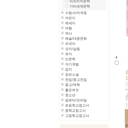
아프리카문학
기타세계문학
수험서/자격증
어린이
에세이
여행
역사
예술/대중문화
외국어
요리/살림
유아
4.
인문학
자기계발
잡지
장르소설
전집/중고전집
종교/역학
좋은부모
청소년
컴퓨터/모바일
초등학교참고서
중학교참고서
고등학교참고서