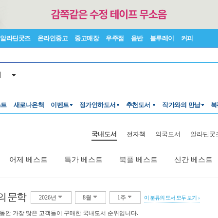
알라딘굿즈
온라인중고
중고매장
우주점
음반
블루레이
커피
서
스트
새로나온책
이벤트
정가인하도서
추천도서
작가와의 만남
북
국내도서
전자책
외국도서
알라딘굿
어제 베스트
특가 베스트
북플 베스트
신간 베스트
의 문학
2026년
8월
1주
이 분류의 도서 모두 보기
 동안 가장 많은 고객들이 구매한 국내도서 순위입니다.