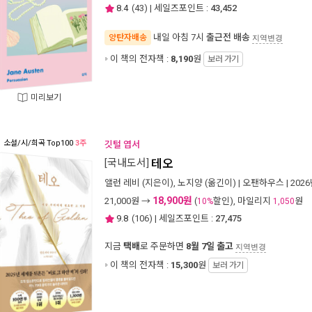
8.4
(
43
) | 세일즈포인트 :
43,452
내일 아침 7시
출근전 배송
양탄자배송
지역변경
이 책의 전자책 :
8,190
원
보러 가기
미리보기
소설/시/희곡
Top100
3주
깃털 엽서
[국내도서]
테오
앨런 레비
(지은이),
노지양
(옮긴이) |
오팬하우스
| 202
18,900원
21,000
원 →
(
할인), 마일리지
원
10%
1,050
9.8
(
106
) | 세일즈포인트 :
27,475
지금
택배
로 주문하면
8월 7일 출고
지역변경
이 책의 전자책 :
15,300
원
보러 가기