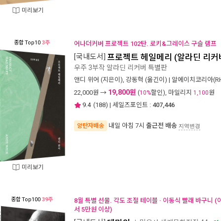
미리보기
종합
Top10
3주
어나더커버 프로젝트 102탄. 로키&그레이스 구슬 램프
[국내도서]
프로젝트 헤일메리 (알라딘 리커
우주 3부작 알라딘 리커버 특별판
앤디 위어
(지은이),
강동혁
(옮긴이) |
알에이치코리아(RH
19,800원
22,000
원 →
(
할인), 마일리지
원
10%
1,100
9.4
(
188
) | 세일즈포인트 :
407,446
내일 아침 7시
출근전 배송
양탄자배송
지역변경
미리보기
종합
Top100
39주
8월 특별 선물. 각도 조절 테이블 · 이동식 빨래 바구니 
서 5만원 이상)