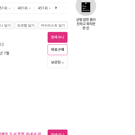
351위
401위
451위
니 담기
보관함 담기
마이리스트 담기
장바구니
10
바로구매
6년 7월
보관함
(이벤트 도서 포함 국내서·외