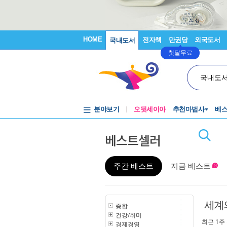
HOME
전자책
만권당
외국도서
국내도서
첫달무료
국내도
분야보기
오뒷세이아
추천마법사
베
베스트셀러
주간 베스트
지금 베스트
세계
종합
건강/취미
최근 1주
경제경영