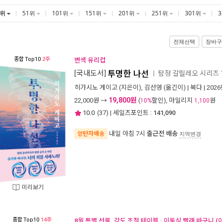
1위
51위
101위
151위
201위
251위
301위
전체선택
장바구
종합
Top10
2주
변색 유리컵
[국내도서]
투명한 나선
탐정 갈릴레오 시리즈 
ㅣ
히가시노 게이고
(지은이),
김선영
(옮긴이) |
북다
| 202
19,800원
22,000
원 →
(
할인), 마일리지
원
10%
1,100
10.0
(
37
) | 세일즈포인트 :
141,090
내일 아침 7시
출근전 배송
양탄자배송
지역변경
미리보기
종합
Top10
14주
8월 특별 선물. 각도 조절 테이블 · 이동식 빨래 바구니 