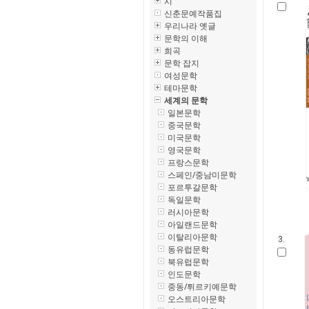
시
신춘문예작품집
우리나라 옛글
문학의 이해
희곡
문학 잡지
여성문학
테마문학
세계의 문학
일본문학
중국문학
미국문학
영국문학
프랑스문학
스페인/중남미문학
포르투갈문학
독일문학
러시아문학
아일랜드문학
이탈리아문학
3.
동유럽문학
북유럽문학
인도문학
중동/튀르키예문학
오스트리아문학