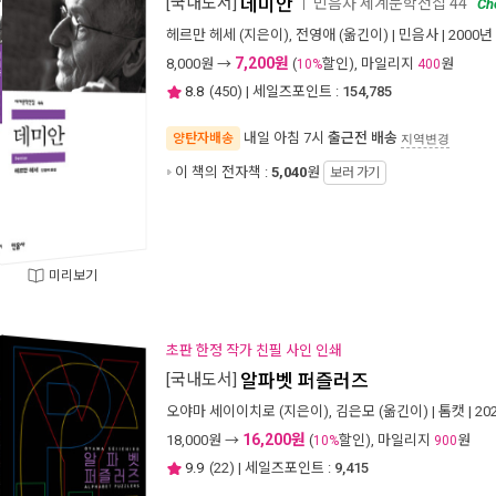
[국내도서]
데미안
민음사 세계문학전집 44
ㅣ
Ch
헤르만 헤세
(지은이),
전영애
(옮긴이) |
민음사
| 2000년
7,200원
8,000
원 →
(
할인), 마일리지
원
10%
400
8.8
(
450
) | 세일즈포인트 :
154,785
내일 아침 7시
출근전 배송
양탄자배송
지역변경
이 책의 전자책 :
5,040
원
보러 가기
미리보기
초판 한정 작가 친필 사인 인쇄
[국내도서]
알파벳 퍼즐러즈
오야마 세이이치로
(지은이),
김은모
(옮긴이) |
톰캣
| 2
16,200원
18,000
원 →
(
할인), 마일리지
원
10%
900
9.9
(
22
) | 세일즈포인트 :
9,415