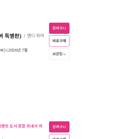
장바구니
버 특별판)
앤디 위어
ㅣ
바로구매
K)
| 2026년 7월
보관함
(이벤트 도서 포함 국내서·외
장바구니