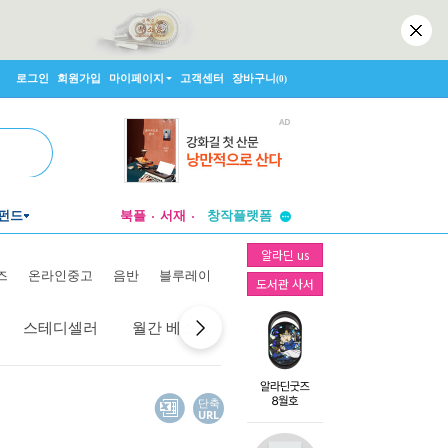
로그인
회원가입
마이페이지
고객센터
장바구니
(0)
투비컨티뉴드
펀드
북플
서재
창작플랫폼
투비컨티뉴드
알라딘 us
즈
온라인중고
음반
블루레이
도서관 사서
스테디셀러
월간 베스트
역대 베스트
선물 베스트
단축
URL