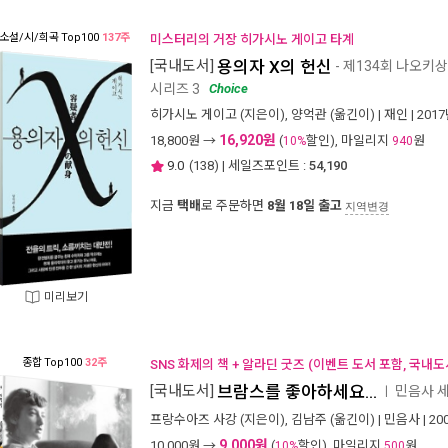
소설/시/희곡
Top100
137주
미스터리의 거장 히가시노 게이고 타계
[국내도서]
용의자 X의 헌신
- 제134회 나오키
시리즈 3
Choice
히가시노 게이고
(지은이),
양억관
(옮긴이) |
재인
| 201
16,920원
18,800
원 →
(
할인), 마일리지
원
10%
940
9.0
(
138
) | 세일즈포인트 :
54,190
지금
택배
로 주문하면
8월 18일 출고
지역변경
미리보기
종합
Top100
32주
SNS 화제의 책 + 알라딘 굿즈 (이벤트 도서 포함, 국내도
[국내도서]
브람스를 좋아하세요...
민음사 세
ㅣ
프랑수아즈 사강
(지은이),
김남주
(옮긴이) |
민음사
| 2
9,000원
10,000
원 →
(
할인), 마일리지
원
10%
500