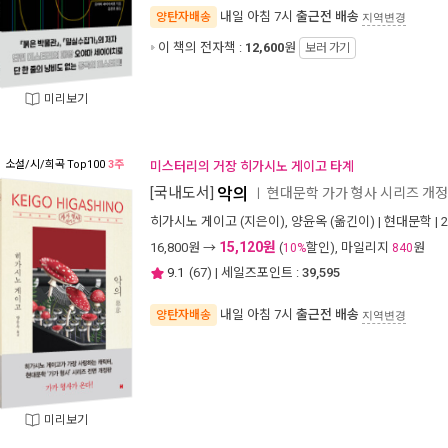
내일 아침 7시
출근전 배송
양탄자배송
지역변경
이 책의 전자책 :
12,600
원
보러 가기
미리보기
소설/시/희곡
Top100
3주
미스터리의 거장 히가시노 게이고 타계
[국내도서]
악의
현대문학 가가 형사 시리즈 개
ㅣ
히가시노 게이고
(지은이),
양윤옥
(옮긴이) |
현대문학
| 
15,120원
16,800
원 →
(
할인), 마일리지
원
10%
840
9.1
(
67
) | 세일즈포인트 :
39,595
내일 아침 7시
출근전 배송
양탄자배송
지역변경
미리보기