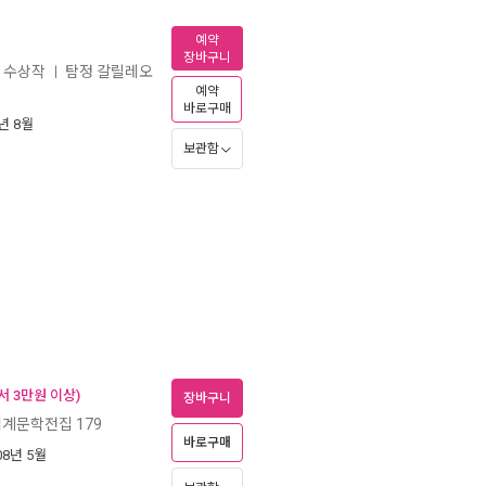
예약
장바구니
상 수상작
탐정 갈릴레오
ㅣ
예약
바로구매
7년 8월
보관함
서 3만원 이상)
장바구니
계문학전집 179
바로구매
008년 5월