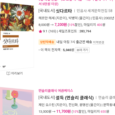
서 5만원 이상)
[국내도서]
싯다르타
민음사 세계문학전집 58
ㅣ
헤르만 헤세
(지은이),
박병덕
(옮긴이) |
민음사
| 2002년
7,200원
8,000
원 →
(
할인), 마일리지
원
10%
400
9.1
(
165
) | 세일즈포인트 :
283,794
내일 아침 7시
출근전 배송
양탄자배송
지역변경
이 책의 전자책 :
5,040
원
보러 가기
미리보기
먼슬리클래식 여권케이스
[국내도서]
설득 (먼슬리 클래식)
먼슬리 클래
ㅣ
제인 오스틴
(지은이),
전신화
,
원영선
(옮긴이) |
문학동
11,700원
13,000
원 →
(
할인), 마일리지
원
10%
650