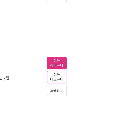
예약
장바구니
예약
6년 7월
바로구매
보관함