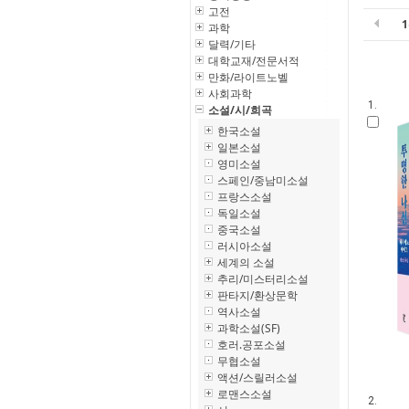
고전
과학
달력/기타
대학교재/전문서적
만화/라이트노벨
사회과학
1.
소설/시/희곡
한국소설
일본소설
영미소설
스페인/중남미소설
프랑스소설
독일소설
중국소설
러시아소설
세계의 소설
추리/미스터리소설
판타지/환상문학
역사소설
과학소설(SF)
호러.공포소설
무협소설
액션/스릴러소설
로맨스소설
2.