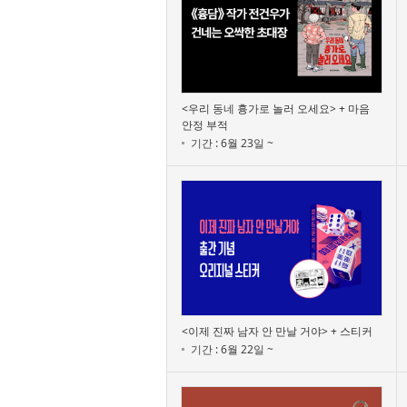
<우리 동네 흉가로 놀러 오세요> + 마음
안정 부적
기간 : 6월 23일 ~
<이제 진짜 남자 안 만날 거야> + 스티커
기간 : 6월 22일 ~