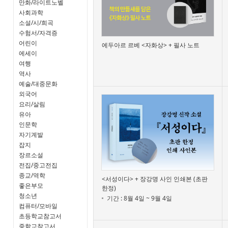
만화/라이트노벨
사회과학
소설/시/희곡
수험서/자격증
어린이
에두아르 르베 <자화상> + 필사 노트
에세이
여행
역사
예술/대중문화
외국어
요리/살림
유아
인문학
자기계발
잡지
장르소설
전집/중고전집
종교/역학
<서성이다> + 장강명 사인 인쇄본 (초판
좋은부모
한정)
청소년
기간 : 8월 4일 ~ 9월 4일
컴퓨터/모바일
초등학교참고서
중학교참고서