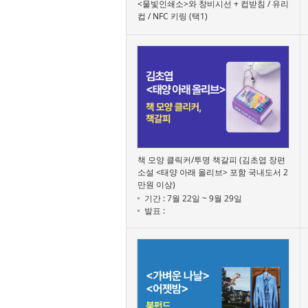
<물빛인쇄소>와 창비시선 + 컵받침 / 유리
컵 / NFC 키링 (택1)
책 모양 클릭커/투명 책갈피 (김초엽 장편
소설 <태양 아래 올리브> 포함 국내도서 2
만원 이상)
기간 : 7월 22일 ~ 9월 29일
발표 :