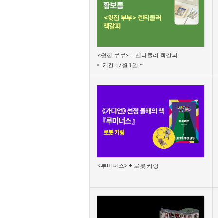
<윗집 부부> + 렌티큘러 책갈피
기간 : 7월 1일 ~
<루미너스> + 로봇 키링