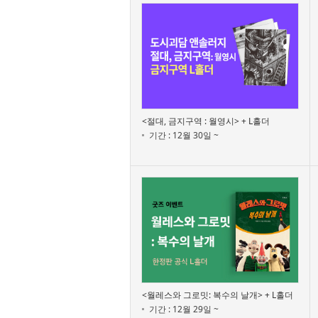
<절대, 금지구역 : 월영시> + L홀더
기간 : 12월 30일 ~
<월레스와 그로밋: 복수의 날개> + L홀더
기간 : 12월 29일 ~