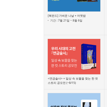
[북펀드] 가벼운 나날 + 어젯밤
기간 : 7월 21일 ~ 8월 6일
<연금술사> + 일상 속 보물을 찾는 한 컷
스토리 공모전 (~8/15)