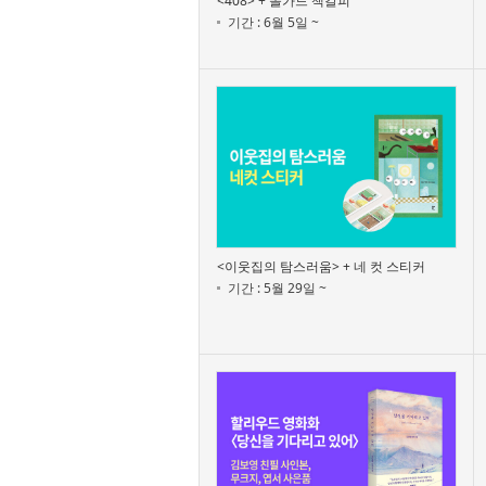
<408> + 몰가드 책갈피
기간 : 6월 5일 ~
<이웃집의 탐스러움> + 네 컷 스티커
기간 : 5월 29일 ~