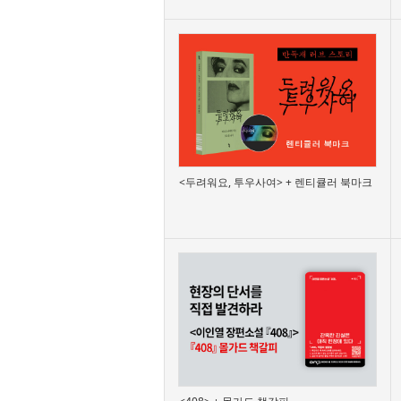
<두려워요, 투우사여> + 렌티큘러 북마크