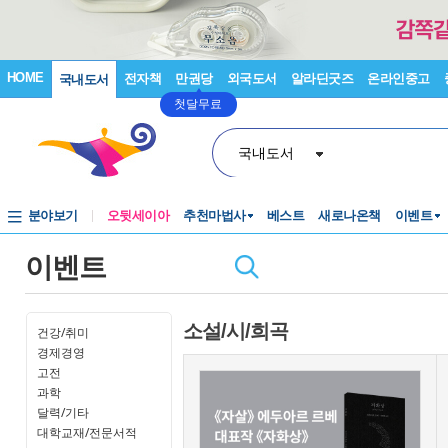
HOME
전자책
만권당
외국도서
알라딘굿즈
온라인중고
국내도서
첫달무료
국내도서
분야보기
오뒷세이아
추천마법사
베스트
새로나온책
이벤트
이벤트
소설/시/희곡
건강/취미
경제경영
고전
과학
달력/기타
대학교재/전문서적