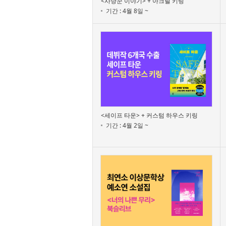
<사냥꾼 이야기> + 아크릴 키링
기간 : 4월 8일 ~
<세이프 타운> + 커스텀 하우스 키링
기간 : 4월 2일 ~