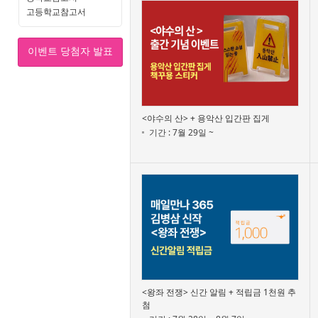
고등학교참고서
이벤트 당첨자 발표
<야수의 산> + 용악산 입간판 집게
기간 : 7월 29일 ~
<왕좌 전쟁> 신간 알림 + 적립금 1천원 추
첨