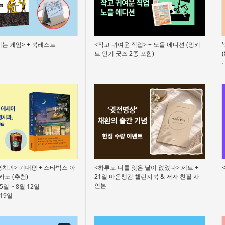
는 게임> + 북레스트
<작고 귀여운 직업> + 노을 에디션 (밍키
트 인기 굿즈 2종 포함)
치과> 기대평 + 스타벅스 아
<하루도 너를 잊은 날이 없었다> 세트 +
노 (추첨)
21일 마음챙김 챌린지북 & 저자 친필 사
인본
 5일 ~ 8월 12일
 19일