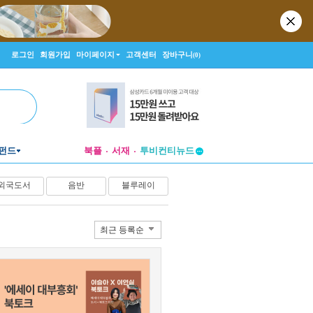
로그인
회원가입
마이페이지
고객센터
장바구니
(0)
투비컨티뉴드
펀드
북플
서재
창작플랫폼
투비컨티뉴드
외국도서
음반
블루레이
최근 등록순