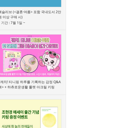
북슬리브 (<결혼·여름> 포함 국내도서 2만
원 이상 구매 시)
기간 : 7월 1일 ~
<캐치! 티니핑 하루를 기록하는 감정 Q&A
북> + 하츄로운생활 룰렛 아크릴 키링