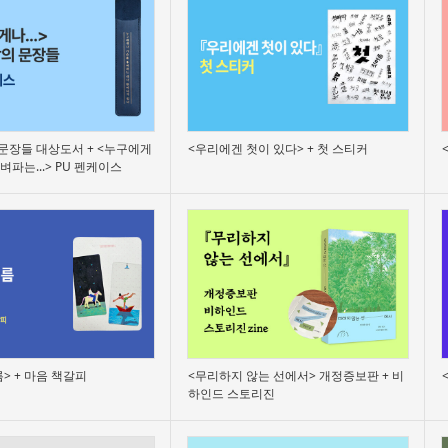
문장들 대상도서 + <누구에게
<우리에겐 첫이 있다> + 첫 스티커
벼파는...> PU 펜케이스
> + 마음 책갈피
<무리하지 않는 선에서> 개정증보판 + 비
하인드 스토리진