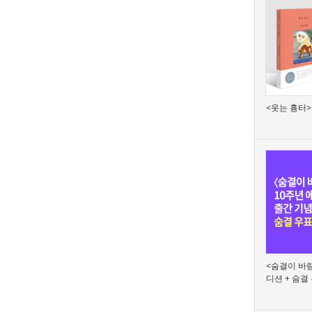
<웃는 흉터>
<숨결이 바람
디션 + 숨결 