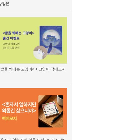
양장본
<밤을 꿰매는 고양이> + 고양이 떡메모지
<혼자서 일하지만 외롭긴 싫으니까>+ 떡