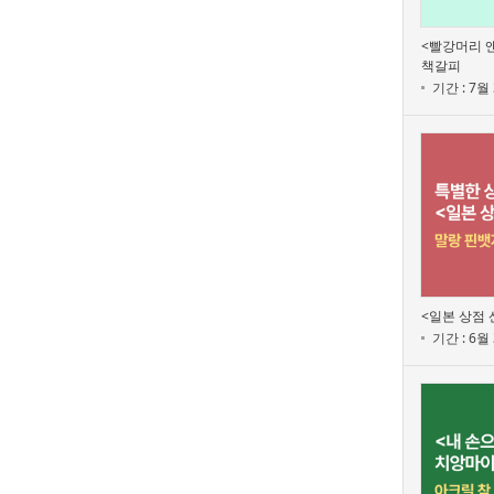
<빨강머리 앤
책갈피
기간 : 7월 
<일본 상점 
기간 : 6월 