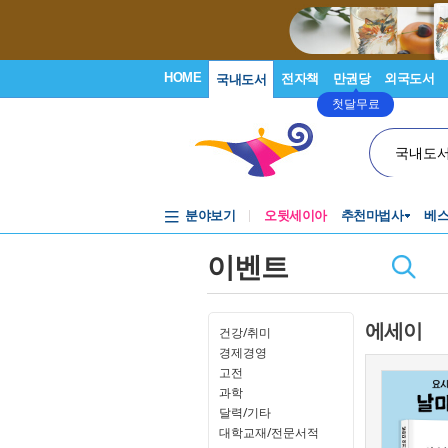
HOME
전자책
만권당
외국도서
국내도서
첫달무료
국내도
분야보기
오뒷세이아
추천마법사
베
이벤트
에세이
건강/취미
경제경영
고전
과학
달력/기타
대학교재/전문서적