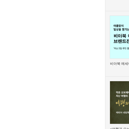
비아북 에세이
<여행과 오브