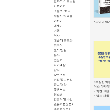
만화/라이트노벨
사회과학
소설/시/희곡
수험서/자격증
어린이
<날마다 이기
에세이
여행
역사
예술/대중문화
외국어
요리/살림
유아
인문학
자기계발
잡지
장르소설
전집/중고전집
<수상한 화평
종교/역학
이스 아메리카
좋은부모
기간 : 8월
청소년
발표 : 8월
컴퓨터/모바일
초등학교참고서
중학교참고서