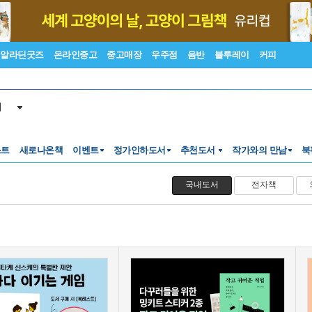
알라딘굿즈
온라인중고
중고매장
우주점
음반
블루레이
커피
서
스트
새로나온책
이벤트
정가인하도서
추천도서
작가와의 만남
북
국내도서
전자책