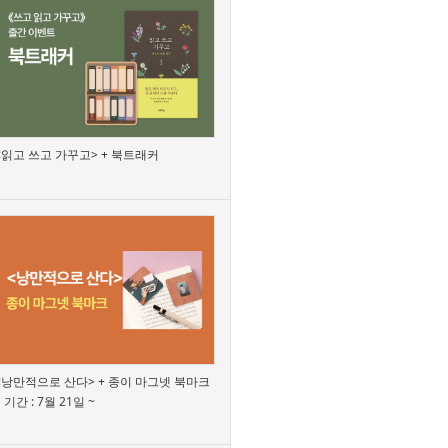
<읽고 쓰고 가꾸고> + 북트래커
<낭만적으로 산다> + 종이 마그넷 북마크
기간 : 7월 21일 ~