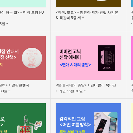
이 하는 말> + 티백 모양 PU
<아직, 도쿄> + 임진아 저자 친필 사인본
& 책갈피 5종 세트
3일 ~
산책> + 말랑핀뱃지
<연애 시대의 종말> + 렌티큘러 북마크
30일 ~
기간 : 6월 30일 ~