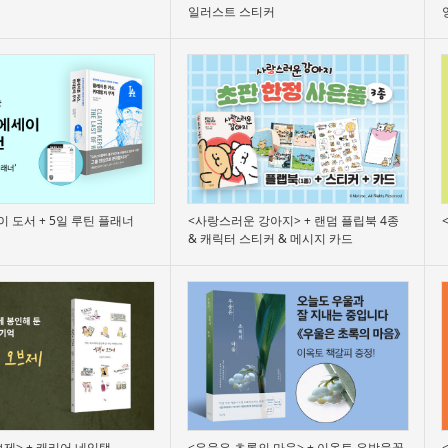
일러스트 스티커
 도서 + 5일 루틴 플래너
<사랑스러운 강아지> + 랜덤 플립북 4종
& 캐릭터 스티커 & 메시지 카드
제> + 캐리어 네임택
<우울은 초록의 마음> + 이옥토 은방울꽃