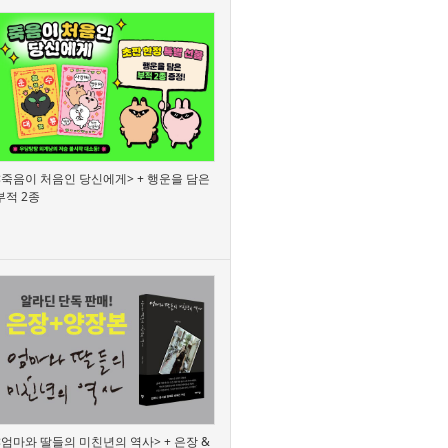
<죽음이 처음인 당신에게> + 행운을 담은
부적 2종
<엄마와 딸들의 미친년의 역사> + 은장 &