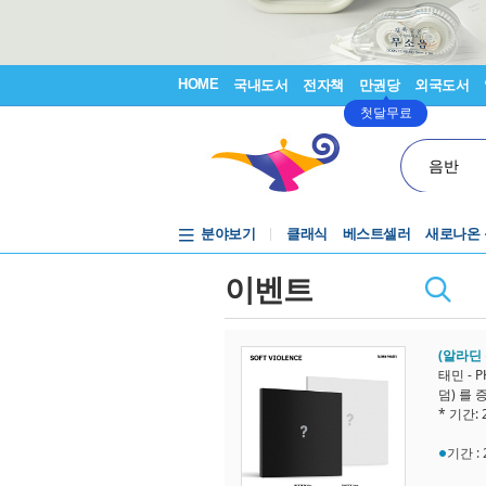
HOME
국내도서
전자책
만권당
외국도서
첫달무료
음반
분야보기
클래식
베스트셀러
새로나온
이벤트
(알라딘 특
태민 - 
덤) 를
* 기간: 
기간 :