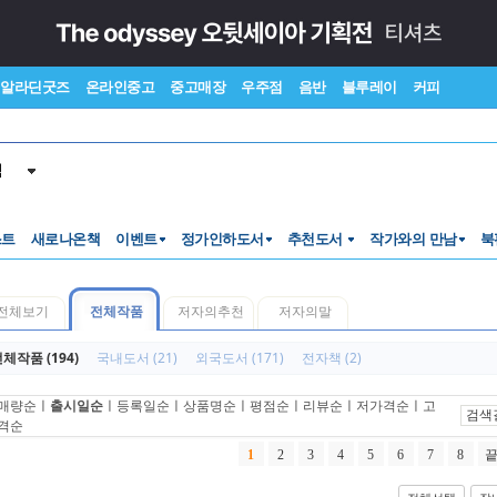
알라딘굿즈
온라인중고
중고매장
우주점
음반
블루레이
커피
색
스트
새로나온책
이벤트
정가인하도서
추천도서
작가와의 만남
북
전체보기
전체작품
저자의추천
저자의말
체작품 (194)
국내도서 (21)
외국도서 (171)
전자책 (2)
매량순
ㅣ
출시일순
ㅣ
등록일순
ㅣ
상품명순
ㅣ
평점순
ㅣ
리뷰순
ㅣ
저가격순
ㅣ
고
검색
격순
1
2
3
4
5
6
7
8