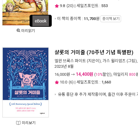
9.8
(
20
) | 세일즈포인트 :
553
이 책의 종이책 :
11,700
원
종이책 보기
미리읽기
샬롯의 거미줄 (70주년 기념 특별판)
엘윈 브룩스 화이트
(지은이),
가스 윌리엄즈
(그림)
2023년 8월
14,400원
16,000
원 →
(
할인), 마일리지
10%
800
10.0
(
6
) | 세일즈포인트 :
1,660
유통 중단 후 추가 제작중이며, 출간 이후 주문이
미리보기