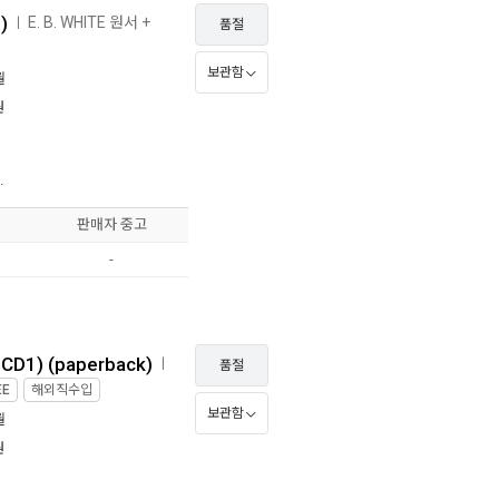
)
E. B. WHITE 원서 +
ㅣ
품절
보관함
월
원
.
판매자 중고
-
 CD1) (paperback)
ㅣ
품절
EE
해외직수입
보관함
월
원