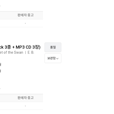
.
판매자 중고
-
ck 3종 + MP3 CD 3장)
품절
pet of the Swan
E. B.
ㅣ
보관함
월
원
.
판매자 중고
-