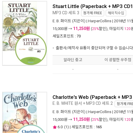
Stuart Little (Paperback + MP3 CD1
MP3 CD 세트 3
정가제
FREE
해외직수입
E. B. 화이트
(지은이) |
HarperCollins
| 2018년 11
11,250원
15,000
원 →
(
할인), 마일리지
25%
120
세일즈포인트 :
73
출판사/제작사 유통이 중단되어 구할 수 없습니다
알라딘 중고
이 광활한 우주점
-
-
Charlotte's Web (Paperback + MP3
E. B. WHITE 원서 + MP3 CD 세트 2
정가제
FR
E. B. 화이트
(지은이) |
HarperCollins
| 2018년 11
11,250원
15,000
원 →
(
할인), 마일리지
25%
120
6.0
(
1
) | 세일즈포인트 :
165