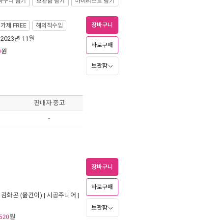
바구니 담기
보관함 담기
마이리스트 담기
장바구니
정가제
FREE
해외직수입
 2023년 11월
바로구매
원
0
보관함
판매자 중고
-
장바구니
바로구매
,
김화곤
(옮긴이) |
시공주니어
|
보관함
원
520