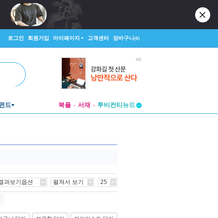
로그인
회원가입
마이페이지
고객센터
장바구니
(0)
투비컨티뉴드
펀드
북플
서재
창작플랫폼
투비컨티뉴드
결과보기옵션
펼쳐서 보기
25
끝