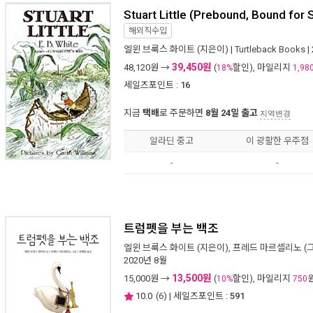
Stuart Little (Prebound, Bound for
해외직수입
엘윈 브룩스 화이트
(지은이) |
Turtleback Books
|
39,450원
48,120
원 →
(
할인), 마일리지
18%
1,98
세일즈포인트 :
16
지금
택배
로 주문하면
8월 24일 출고
지역변경
알라딘 중고
이 광활한 우주점
-
-
트럼펫을 부는 백조
엘윈 브룩스 화이트
(지은이),
프레드 마르셀리노
(
2020년 8월
13,500원
15,000
원 →
(
할인), 마일리지
10%
750
10.0
(
6
) | 세일즈포인트 :
591