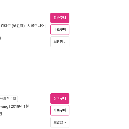
장바구니
,
김화곤
(옮긴이) |
시공주니어
|
바로구매
원
보관함
장바구니
해외직수입
Swing
| 2018년 1월
바로구매
원
보관함