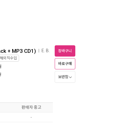
ack + MP3 CD1)
E. B.
ㅣ
장바구니
해외직수입
바로구매
월
원
보관함
판매자 중고
-