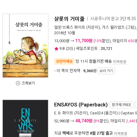
샬롯의 거미줄
시공주니어 문고 3단계 35
ㅣ
엘윈 브룩스 화이트
(지은이),
가스 윌리엄즈
(그림)
2018년 10월
11,700원
13,000
원 →
(
할인), 마일리지
10%
650
9.8
(
20
) | 세일즈포인트 :
20,721
밤 11시
잠들기전 배송
양탄자배송
지역변경
이 책의 전자책 :
9,360
원
보러 가기
크게보기
ENSAYOS (Paperback)
정가제
FREE
E. B. 화이트
(지은이),
Cas024
(옮긴이) |
Capitan 
48,740원
52,980
원 →
(
할인), 마일리지
8%
2,440
지금
택배
로 주문하면
8월 27일 출고
지역변경