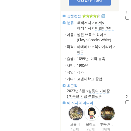
신간알리미 신청
1.
상품평점
분류
해외저자 >
에세이
해외저자 >
어린이/유아
이름:
엘윈 브룩스 화이트
(Elwyn Brooks White)
국적:
아메리카 > 북아메리카 >
미국
출생:
1899년, 미국 뉴욕
사망:
1985년
직업:
작가
기타:
코넬대학교 졸업.
최근작
2023년 8월 <
샬롯의 거미줄
(70주년 기념 특별판)
>
2.
이 저자의 마니아
보슬비
올리브
후애(厚...
1번째
2번째
3번째