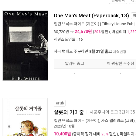
전체선택
장
One Man's Meat (Paperback, 13)
엘윈 브룩스 화이트
(지은이) |
Tilbury House Pub
|
24,570원
30,720
원 →
(
할인), 마일리지
20%
1,23
세일즈포인트 :
16
지금
택배
로 주문하면
8월 21일 출고
지역변경
알라딘 중고
이 광활한 우주점
-
-
ePub
샬롯의 거미줄
시공주니어 문고 3단계 35
ㅣ
엘윈 브룩스 화이트
(지은이),
가스 윌리엄스
(그림)
2023년 10월
10,400원
(종이책 정가 대비
할인), 마일리지
20%