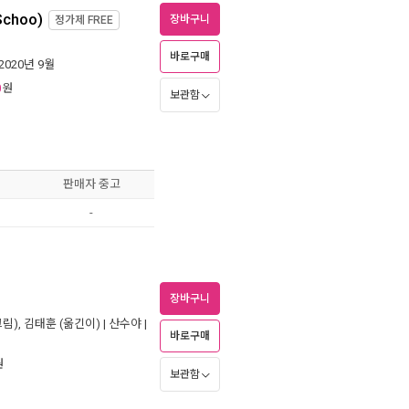
 Schoo)
장바구니
정가제
FREE
바로구매
 2020년 9월
원
0
보관함
판매자 중고
-
장바구니
그림),
김태훈
(옮긴이) |
산수야
|
바로구매
원
보관함