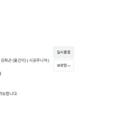
일시품절
,
김화곤
(옮긴이) |
시공주니어
|
보관함
원
 가능합니다.