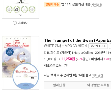
밤 11시
잠들기전 배송
양탄자배송
지역변경
미리보기
The Trumpet of the Swan (Paperb
WHITE 원서 + MP3 CD 세트 4
정가제
FREE
E. B. 화이트
(지은이) |
HarperCollins
| 2018년 11
11,250원
15,000
원 →
(
할인), 마일리지
25%
120
세일즈포인트 :
78
지금
택배
로 주문하면
8월 24일 출고
지역변경
알라딘 중고
이 광활한 우주점
-
-