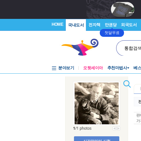
HOME
전자책
만권당
외국도서
국내도서
첫달무료
통합검
분야보기
오뒷세이아
추천마법사
베
전
판
가
1
/1 photos