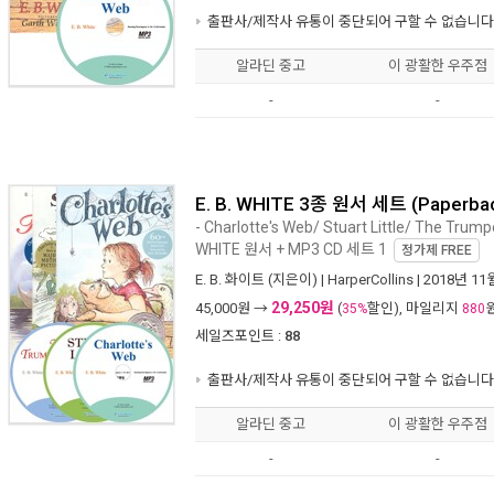
출판사/제작사 유통이 중단되어 구할 수 없습니다
알라딘 중고
이 광활한 우주점
-
-
E. B. WHITE 3종 원서 세트 (Paperba
- Charlotte's Web/ Stuart Little/ The Trum
WHITE 원서 + MP3 CD 세트 1
정가제
FREE
E. B. 화이트
(지은이) |
HarperCollins
| 2018년 11
29,250원
45,000
원 →
(
할인), 마일리지
35%
880
세일즈포인트 :
88
출판사/제작사 유통이 중단되어 구할 수 없습니다
알라딘 중고
이 광활한 우주점
-
-