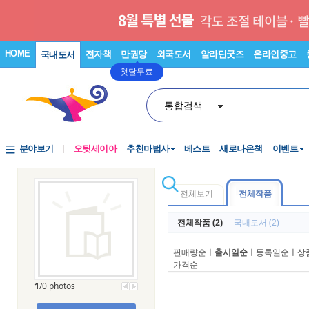
HOME
전자책
만권당
외국도서
알라딘굿즈
온라인중고
국내도서
첫달무료
통합검색
분야보기
오뒷세이아
추천마법사
베스트
새로나온책
이벤트
전체보기
전체작품
전체작품 (2)
국내도서 (2)
판매량순
ㅣ
출시일순
ㅣ
등록일순
ㅣ
상
가격순
1
/0 photos