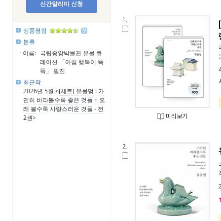
신간알리미 신청
1.
상품평점
분류
이름:
국립중앙박물관 유물 큐
레이션 「아침 행복이 똑
똑」 필진
최근작
2026년 5월 <
[세트] 유물멍 : 가
만히 바라볼수록 좋은 것들 + 오
래 볼수록 사랑스러운 것들 - 전
미리보기
2권
>
2.