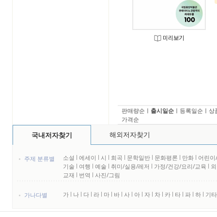
미리보기
판매량순
ㅣ
출시일순
ㅣ
등록일순
ㅣ
상
가격순
해외저자찾기
국내저자찾기
소설
l
에세이
l
시
l
희곡
l
문학일반
l
문화평론
l
만화
l
어린이
주제 분류별
기술
l
여행
l
예술
l
취미/실용/레저
l
가정/건강/요리/교육
l
외
교재
l
번역
l
사진/그림
가
l
나
l
다
l
라
l
마
l
바
l
사
l
아
l
자
l
차
l
카
l
타
l
파
l
하
l
기타
가나다별