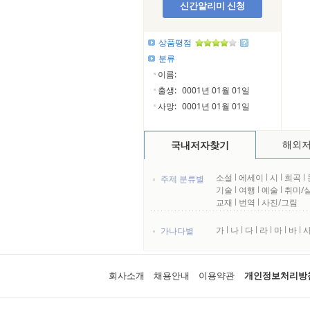
신간알리미 신청
상품평점
분류
이름:
출생:
0001년 01월 01일
사망:
0001년 01월 01일
해외
국내저자찾기
소설
l
에세이
l
시
l
희곡
l
주제 분류별
기술
l
여행
l
예술
l
취미/
교재
l
번역
l
사진/그림
가
l
나
l
다
l
라
l
마
l
바
l
가나다별
회사소개
채용안내
이용약관
개인정보처리방