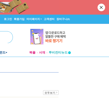
로그인
회원가입
마이페이지
고객센터
장바구니
(0)
펀드
북플
서재
투비컨티뉴드
창작플랫폼
투비컨티뉴드
모두보기