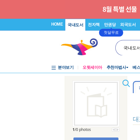
HOME
전자책
만권당
외국도서
국내도서
첫달무료
국내도
분야보기
오뒷세이아
추천마법사
베
대
1
/0 photos