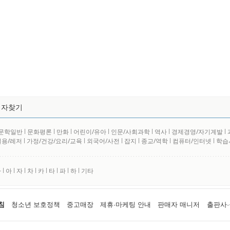
저자찾기
문학일반
l
문화평론
l
만화
l
어린이/유아
l
인문/사회과학
l
역사
l
경제경영/자기계발
l
실용/레저
l
가정/건강/요리/교육
l
외국어/사전
l
잡지
l
종교/역학
l
컴퓨터/인터넷
l
학습
사
l
아
l
자
l
차
l
카
l
타
l
파
l
하
l
기타
침
청소년 보호정책
중고매장
제휴·마케팅 안내
판매자 매니저
출판사·