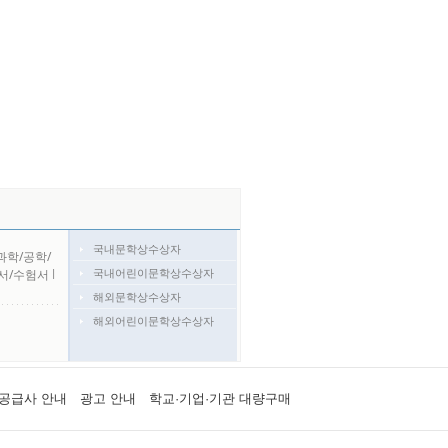
국내문학상수상자
과학/공학/
국내어린이문학상수상자
서/수험서
l
해외문학상수상자
해외어린이문학상수상자
공급사 안내
광고 안내
학교·기업·기관 대량구매