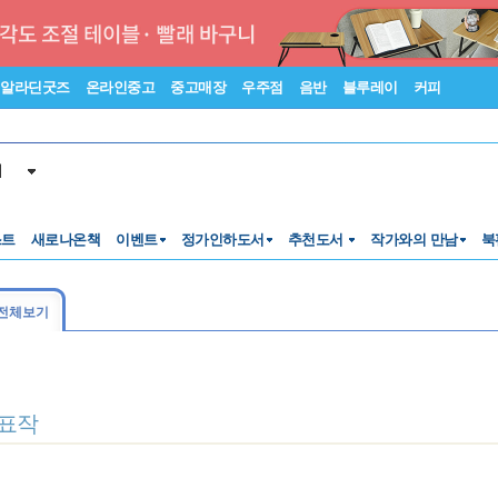
알라딘굿즈
온라인중고
중고매장
우주점
음반
블루레이
커피
서
스트
새로나온책
이벤트
정가인하도서
추천도서
작가와의 만남
북
전체보기
표작