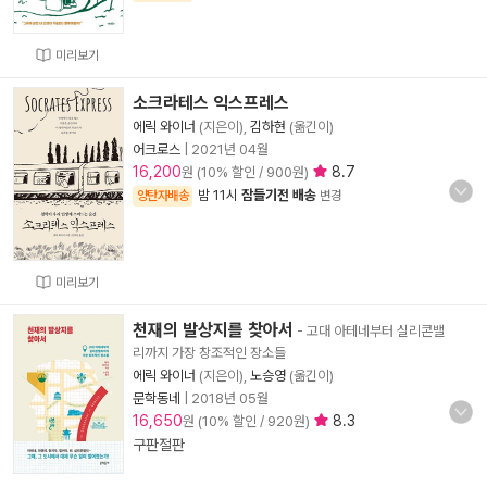
미리보기
소크라테스 익스프레스
에릭 와이너
(지은이),
김하현
(옮긴이)
어크로스
|
2021년 04월
16,200
8.7
원 (10% 할인 / 900원)
밤 11시
잠들기전 배송
양탄자배송
변경
미리보기
천재의 발상지를 찾아서
- 고대 아테네부터 실리콘밸
리까지 가장 창조적인 장소들
에릭 와이너
(지은이),
노승영
(옮긴이)
문학동네
|
2018년 05월
16,650
8.3
원 (10% 할인 / 920원)
구판절판