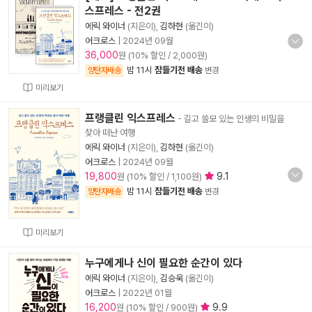
스프레스 - 전2권
에릭 와이너
(지은이),
김하현
(옮긴이)
어크로스
|
2024년 09월
36,000
원 (10% 할인 / 2,000원)
밤 11시
잠들기전 배송
양탄자배송
변경
미리보기
프랭클린 익스프레스
- 길고 쓸모 있는 인생의 비밀을
찾아 떠난 여행
에릭 와이너
(지은이),
김하현
(옮긴이)
어크로스
|
2024년 09월
19,800
9.1
원 (10% 할인 / 1,100원)
밤 11시
잠들기전 배송
양탄자배송
변경
미리보기
누구에게나 신이 필요한 순간이 있다
에릭 와이너
(지은이),
김승욱
(옮긴이)
어크로스
|
2022년 01월
16,200
9.9
원 (10% 할인 / 900원)