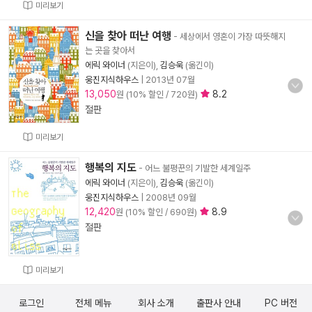
미리보기
신을 찾아 떠난 여행
- 세상에서 영혼이 가장 따뜻해지
는 곳을 찾아서
에릭 와이너
(지은이),
김승욱
(옮긴이)
웅진지식하우스
|
2013년 07월
13,050
8.2
원 (10% 할인 / 720원)
절판
미리보기
행복의 지도
- 어느 불평꾼의 기발한 세계일주
에릭 와이너
(지은이),
김승욱
(옮긴이)
웅진지식하우스
|
2008년 09월
12,420
8.9
원 (10% 할인 / 690원)
절판
미리보기
로그인
전체 메뉴
회사 소개
출판사 안내
PC 버전