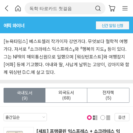
에릭 와이너
신간 알림 신청
[뉴욕타임스] 베스트셀러 작가이자 강연가다. 무엇보다 철학적 여행
가다. 저서로 『소크라테스 익스프레스』와 『행복의 지도』 등이 있다.
그는 NPR의 해외통신원으로 일했으며 [워싱턴포스트]와 여행잡지
[어파] 등에 기고했다. 아내와 딸, 사납게 날뛰는 고양이, 강아지와 함
께 워싱턴 D.C.에 살고 있다.
외국도서
전자책
국내도서
(68)
(5)
(9)
옵션
표지 보기
표지 안보기
[세트] 프랭클린 익스프레스 + 소크라테스 익