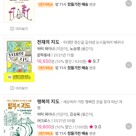
밤 11시
잠들기전 배송
양탄자배송
변경
미리보기
천재의 지도
- 위대한 정신을 길러낸 도시들에서 배우다
에릭 와이너
(지은이),
노승영
(옮긴이)
문학동네
|
2021년 11월
16,650
9.7
원 (10% 할인 / 920원)
밤 11시
잠들기전 배송
양탄자배송
변경
미리보기
행복의 지도
- 세상에서 가장 행복한 곳을 찾아 떠난 여
행
에릭 와이너
(지은이),
김승욱
(옮긴이)
어크로스
|
2021년 09월
19,800
9.0
원 (10% 할인 / 1,100원)
밤 11시
잠들기전 배송
양탄자배송
변경