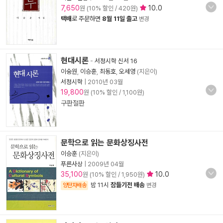
7,650
10.0
원 (10% 할인 / 420원)
택배
로 주문하면
8월 11일 출고
변경
현대시론
-
서정시학 신서 16
이숭원
,
이승훈
,
최동호
,
오세영
(지은이)
서정시학
|
2010년 03월
19,800
원 (10% 할인 / 1,100원)
구판절판
문학으로 읽는 문화상징사전
이승훈
(지은이)
푸른사상
|
2009년 04월
35,100
10.0
원 (10% 할인 / 1,950원)
밤 11시
잠들기전 배송
양탄자배송
변경