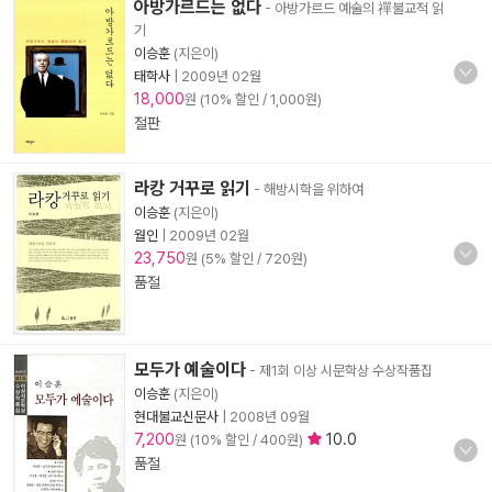
아방가르드는 없다
- 아방가르드 예술의 禪불교적 읽
기
이승훈
(지은이)
태학사
|
2009년 02월
18,000
원 (10% 할인 / 1,000원)
절판
라캉 거꾸로 읽기
- 해방시학을 위하여
이승훈
(지은이)
월인
|
2009년 02월
23,750
원 (5% 할인 / 720원)
품절
모두가 예술이다
- 제1회 이상 시문학상 수상작품집
이승훈
(지은이)
현대불교신문사
|
2008년 09월
7,200
10.0
원 (10% 할인 / 400원)
품절