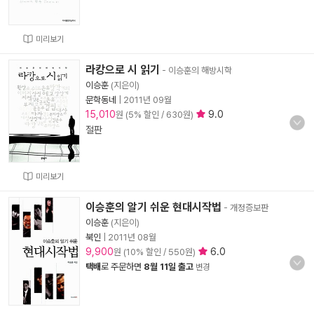
미리보기
라캉으로 시 읽기
- 이승훈의 해방시학
이승훈
(지은이)
문학동네
|
2011년 09월
15,010
9.0
원 (5% 할인 / 630원)
절판
미리보기
이승훈의 알기 쉬운 현대시작법
- 개정증보판
이승훈
(지은이)
북인
|
2011년 08월
9,900
6.0
원 (10% 할인 / 550원)
택배
로 주문하면
8월 11일 출고
변경