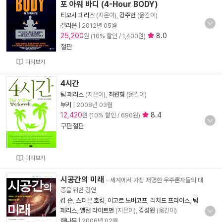
포 아워 바디 (4-Hour BODY)
티모시 페리스
(지은이),
강주헌
(옮긴이)
갤리온
|
2012년 05월
25,200
8.0
원 (10% 할인 / 1,400원)
절판
미리보기
4시간
팀 페리스
(지은이),
최원형
(옮긴이)
부키
|
2008년 03월
12,420
8.4
원 (10% 할인 / 690원)
구판절판
미리보기
시공간의 미래
- 세계에서 가장 저명한 우주론자들의 대
중을 위한 강연
킵 손
,
스티븐 호킹
,
이고르 노비코프
,
리처드 프라이스
,
팀
페리스
,
앨런 라이트먼
(지은이),
김성원
(옮긴이)
해나무
|
2006년 02월