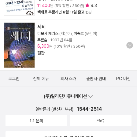
11,400
9.3
원 (5% 할인 / 360원)
택배
로 주문하면
8월 11일 출고
변경
세티
티모시 페리스
(지은이),
이충호
(옮긴이)
푸른숲
|
1997년 04월
6,300
원 (10% 할인 / 350원)
절판
로그인
전체 메뉴
회사 소개
출판사 안내
PC 버전
(주)알라딘커뮤니케이션
1544-2514
일반문의 (발신자 부담)
1:1 문의
FAQ