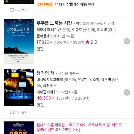
밤 11시
잠들기전 배송
양탄자배송
변경
미리보기
우주를 느끼는 시간
- 밤하늘의 파수꾼들 이야기
티모시 페리스
(지은이),
이충호
(옮긴이),
이석영
(감수)
문학동네
|
2013년 04월
17,820
9.0
원 (10% 할인 / 390원)
절판
생각의 책
- 세상을 바꾸는
내셔널지오그래픽
(엮은이),
유윤한
,
김소정
,
김은영
(옮긴
이),
팀 페리스
지식갤러리
|
2012년 07월
40,500
원 (10% 할인 / 2,250원)
절판
미리보기
웰니스 여름 리추얼 + 에그 트레이. 사우나 빗 키링. 레트로
물병(이벤트 도서 2만원 이상)