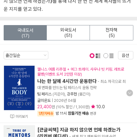
지 않으면 언제 하겠는가》를 통해 다시 한 번 전 세계 독자들의 뜨거
운 지지를 얻고 있다.
외국도서
전자책
국내도서
(51)
(5)
(17)
옵션
표지 보기
표지 안보기
웰니스 여름 리추얼 + 에그 트레이. 사우나 빗 키링. 레트로
물병(이벤트 도서 2만원 이상)
나는 한 달에 4시간만 운동한다
- 최소 자극으로 최
대 변화를 만드는 팀 페리스식 운동 전략
팀 페리스
(지은이),
강주헌
(옮긴이)
글의온도
|
2026년 04월
23,400
10.0
원 (10% 할인 / 1,300원)
밤 11시
잠들기전 배송
양탄자배송
변경
미리보기
[큰글씨책] 지금 하지 않으면 언제 하겠는가
(리커버 에디션)
- 세계 최고 멘토들의 인생 수업