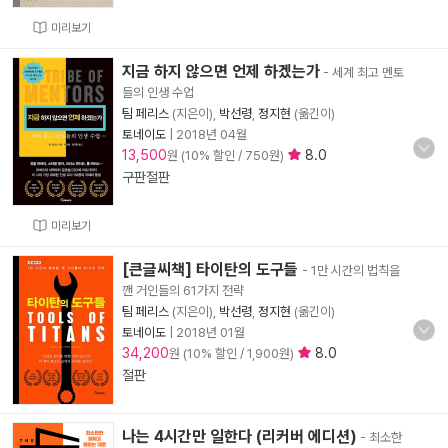
미리보기
지금 하지 않으면 언제 하겠는가
- 세계 최고 멘토
들의 인생 수업
팀 페리스
(지은이),
박선령
,
정지현
(옮긴이)
토네이도
|
2018년 04월
13,500
8.0
원 (10% 할인 / 750원)
구판절판
미리보기
[큰글씨책] 타이탄의 도구들
- 1만 시간의 법칙을
깬 거인들의 61가지 전략
팀 페리스
(지은이),
박선령
,
정지현
(옮긴이)
토네이도
|
2018년 01월
34,200
8.0
원 (10% 할인 / 1,900원)
절판
나는 4시간만 일한다 (리커버 에디션)
- 최소한