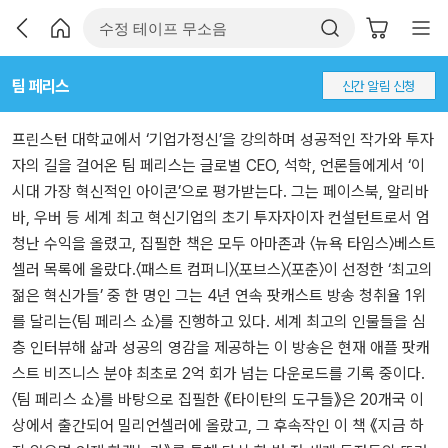
팀 페리스
신간 알림 신청
프린스턴 대학교에서 ‘기업가정신’을 강의하며 성공적인 작가와 투자
자의 길을 걸어온 팀 페리스는 글로벌 CEO, 석학, 언론들에게서 ‘이
시대 가장 혁신적인 아이콘’으로 평가받는다. 그는 페이스북, 알리바
바, 우버 등 세계 최고 혁신기업의 초기 투자자이자 컨설턴트로서 엄
청난 수익을 올렸고, 집필한 책은 모두 아마존과 〈뉴욕 타임스〉베스트
셀러 목록에 올랐다.〈패스트 컴퍼니〉〈포브스〉〈포춘〉이 선정한 ‘최고의
젊은 혁신가들’ 중 한 명인 그는 4년 연속 팟캐스트 방송 청취율 1위
를 달리는〈팀 페리스 쇼〉를 진행하고 있다. 세계 최고의 인물들을 심
층 인터뷰해 삶과 성공의 영감을 제공하는 이 방송은 현재 애플 팟캐
스트 비즈니스 분야 최초로 2억 회가 넘는 다운로드를 기록 중이다.
〈팀 페리스 쇼〉를 바탕으로 집필한 《타이탄의 도구들》은 20개국 이
상에서 출간되어 밀리언셀러에 올랐고, 그 후속작인 이 책 《지금 하