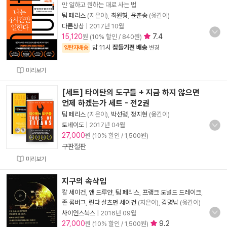
만 일하고 원하는 대로 사는 법
팀 페리스
(지은이),
최원형
,
윤춘송
(옮긴이)
다른상상
|
2017년 10월
15,120
7.4
원 (10% 할인 / 840원)
밤 11시
잠들기전 배송
양탄자배송
변경
미리보기
[세트] 타이탄의 도구들 + 지금 하지 않으면
언제 하겠는가 세트 - 전2권
팀 페리스
(지은이),
박선령
,
정지현
(옮긴이)
토네이도
|
2017년 04월
27,000
원 (10% 할인 / 1,500원)
구판절판
미리보기
지구의 속삭임
칼 세이건
,
앤 드루얀
,
팀 페리스
,
프랭크 도널드 드레이크
,
존 롬버그
,
린다 살츠먼 세이건
(지은이),
김명남
(옮긴이)
사이언스북스
|
2016년 09월
27,000
9.2
원 (10% 할인 / 1,500원)