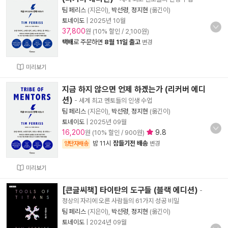
팀 페리스
(지은이),
박선령
,
정지현
(옮긴이)
토네이도
|
2025년 10월
37,800
원 (10% 할인 / 2,100원)
택배
로 주문하면
8월 11일 출고
변경
미리보기
지금 하지 않으면 언제 하겠는가 (리커버 에디
션)
- 세계 최고 멘토들의 인생 수업
팀 페리스
(지은이),
박선령
,
정지현
(옮긴이)
토네이도
|
2025년 09월
16,200
9.8
원 (10% 할인 / 900원)
밤 11시
잠들기전 배송
양탄자배송
변경
미리보기
[큰글씨책] 타이탄의 도구들 (블랙 에디션)
-
정상의 자리에 오른 사람들의 61가지 성공 비밀
팀 페리스
(지은이),
박선령
,
정지현
(옮긴이)
토네이도
|
2024년 09월