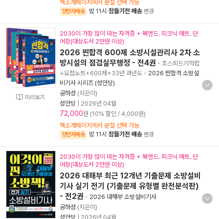
책소개페이지에서 분철 선택 가능
밤 11시
잠들기전 배송
양탄자배송
변경
2030이 가장 많이 따는 자격증 + 북엔드. 피크닉 매트. 단
어장(대상도서 2만원 이상)
2026 찐합격 600제 소방시설관리사 2차 소
방시설의 점검실무행정 - 전4권
- 초스피드기억법
+요점노트+600제+33년 과년도
-
2026 찐합격 소방설
비기사 시리즈 (성안당)
공하성
(지은이)
미리보기
성안당
|
2026년 04월
72,000
원 (10% 할인 / 4,000원)
책소개페이지에서 분철 선택 가능
밤 11시
잠들기전 배송
양탄자배송
변경
2030이 가장 많이 따는 자격증 + 북엔드. 피크닉 매트. 단
어장(대상도서 2만원 이상)
2026 대해부 최근 12개년 기출문제 소방설비
기사 실기 전기 (기출문제 유형별 완전분석판)
- 전2권
-
2026 대해부 소방설비기사
공하성
(지은이)
성안당
|
2026년 04월