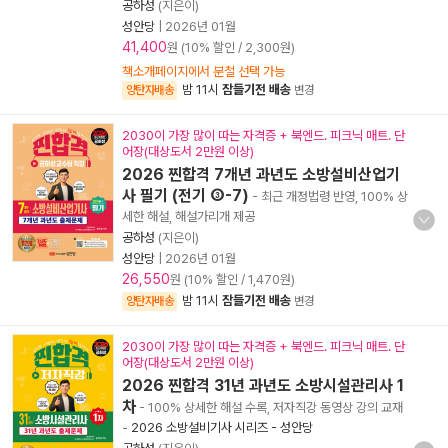
공하성
(지은이)
성안당
|
2026년 01월
41,400
원 (10% 할인 / 2,300원)
책소개페이지에서 분철 선택 가능
밤 11시
잠들기전 배송
양탄자배송
변경
2030이 가장 많이 따는 자격증 + 북엔드. 피크닉 매트. 단
어장(대상도서 2만원 이상)
2026 찐합격 7개년 과년도 소방설비산업기
사 필기 (전기 ③-7)
- 최근 개정법령 반영, 100% 상
세한 해설, 해설가리개 제공
공하성
(지은이)
성안당
|
2026년 01월
26,550
원 (10% 할인 / 1,470원)
밤 11시
잠들기전 배송
양탄자배송
변경
2030이 가장 많이 따는 자격증 + 북엔드. 피크닉 매트. 단
어장(대상도서 2만원 이상)
2026 찐합격 31년 과년도 소방시설관리사 1
차
- 100% 상세한 해설 수록, 저자직강 동영상 강의 교재
-
2026 소방설비기사 시리즈 - 성안당