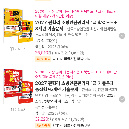
2030이 가장 많이 따는 자격증 + 북엔드. 피크닉 매트. 단
어장(대상도서 2만원 이상)
2027 찐합격 소방안전관리자 1급 합격노트+
8개년 기출문제
- 한국소방안전원 최신교재 완벽반영,
무료강의 제공, 정답 및 해설 별책 구성
공하성
(지은이)
성안당
|
2026년 06월
미리보기
26,910
원 (10% 할인 / 1,490원)
밤 11시
잠들기전 배송
양탄자배송
변경
2030이 가장 많이 따는 자격증 + 북엔드. 피크닉 매트. 단
어장(대상도서 2만원 이상)
2027 찐합격 소방안전관리자 1급 기출문제
총집합+5개년 기출문제
- 한국소방안전원 최신교재
완벽반영, 무료강의 제공, 정답 및 해설 별책 구성
-
2027
소방안전관리자 시리즈 - 성안당
공하성
(지은이)
미리보기
성안당
|
2026년 06월
32,220
원 (10% 할인 / 1,790원)
밤 11시
잠들기전 배송
양탄자배송
변경