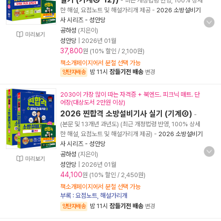
- 최근 개정법령 반영, 100% 상세
한 해설, 요점노트 및 해설가리개 제공
-
2026 소방설비기
사 시리즈 - 성안당
공하성
(지은이)
미리보기
성안당
|
2026년 01월
37,800
원 (10% 할인 / 2,100원)
책소개페이지에서 분철 선택 가능
밤 11시
잠들기전 배송
양탄자배송
변경
2030이 가장 많이 따는 자격증 + 북엔드. 피크닉 매트. 단
어장(대상도서 2만원 이상)
2026 찐합격 소방설비기사 실기 (기계④)
-
(본문 및 13개년 과년도) (최근 개정법령 반영, 100% 상세
한 해설, 요점노트 및 해설가리개 제공)
-
2026 소방설비기
사 시리즈 - 성안당
공하성
(지은이)
미리보기
성안당
|
2026년 01월
44,100
원 (10% 할인 / 2,450원)
책소개페이지에서 분철 선택 가능
부록 : 요점노트, 해설가리개
밤 11시
잠들기전 배송
양탄자배송
변경