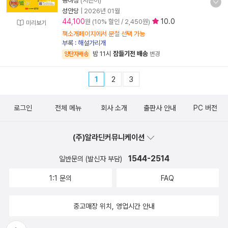
공하성
(지은이)
성안당
|
2026년 01월
44,100
10.0
원 (10% 할인 / 2,450원)
미리보기
책소개페이지에서 분철 선택 가능
부록 : 해설가리개
밤 11시
잠들기전 배송
양탄자배송
변경
1
2
3
로그인
전체 메뉴
회사 소개
출판사 안내
PC 버전
(주)알라딘커뮤니케이션
1544-2514
일반문의 (발신자 부담)
1:1 문의
FAQ
중고매장 위치, 영업시간 안내
뒤로가