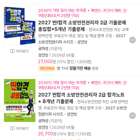
2030이 가장 많이 따는 자격증 + 북엔드. 피크닉 매트. 단
어장(대상도서 2만원 이상)
2027 찐!합격 소방안전관리자 2급 기출문제
총집합+5개년 기출문제
- 한국소방안전원 최신 교재
완벽반영, 무료강의 제공, 정답 및 해설 별책 구성
-
2027
소방안전관리자 시리즈 - 성안당
공하성
(지은이)
미리보기
성안당
|
2026년 06월
27,000
원 (10% 할인 / 1,500원)
밤 11시
잠들기전 배송
양탄자배송
변경
2030이 가장 많이 따는 자격증 + 북엔드. 피크닉 매트. 단
어장(대상도서 2만원 이상)
2027 찐합격 소방안전관리자 2급 합격노트
+ 8개년 기출문제
- 한국소방안전원 최신 교재 완벽반
영, 무료강의 제공, 정답 및 해설 별책 구성
-
2027 소방안
전관리자 시리즈 - 성안당
공하성
(지은이)
성안당
|
2026년 06월
미리보기
20,700
원 (10% 할인 / 1,150원)