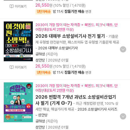
26,550
원 (10% 할인 / 1,470원)
미리보기
밤 11시
잠들기전 배송
양탄자배송
변경
2030이 가장 많이 따는 자격증 + 북엔드. 피크닉 매트. 단
어장(대상도서 2만원 이상)
2026 대해부 소방설비기사 전기 필기
- 기출문
제 유형별 완전분석판, 패스트에듀 앱 유형별 기출문제 제공
-
2026 대해부 소방설비기사
공하성
(지은이)
성안당
|
2026년 01월
26,550
원 (10% 할인 / 1,470원)
미리보기
밤 11시
잠들기전 배송
양탄자배송
변경
2030이 가장 많이 따는 자격증 + 북엔드. 피크닉 매트. 단
어장(대상도서 2만원 이상)
2026 찐합격 7개년 과년도 소방설비산업기
사 필기 (기계 ③-7)
- 최근 개정법령 반영, 100% 상
세한 해설, 해설가리개 제공
-
2026 소방설비기사 시리즈
- 성안당
공하성
(지은이)
성안당
|
2026년 01월