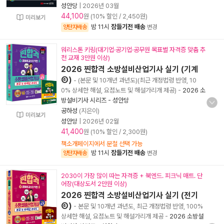
성안당
|
2026년 03월
44,100
원 (10% 할인 / 2,450원)
미리보기
밤 11시
잠들기전 배송
양탄자배송
변경
워리스톤 키링(대기업·공기업·공무원 목표별 자격증 맞춤 추
천 교재 3만원 이상)
2026 찐합격 소방설비산업기사 실기 (기계
⑥)
- (본문 및 10개년 과년도)(최근 개정법령 반영, 10
0% 상세한 해설, 요점노트 및 해설가리개 제공)
-
2026 소
방설비기사 시리즈 - 성안당
공하성
(지은이)
미리보기
성안당
|
2026년 02월
41,400
원 (10% 할인 / 2,300원)
책소개페이지에서 분철 선택 가능
밤 11시
잠들기전 배송
양탄자배송
변경
2030이 가장 많이 따는 자격증 + 북엔드. 피크닉 매트. 단
어장(대상도서 2만원 이상)
2026 찐합격 소방설비산업기사 실기 (전기
⑥)
- 본문 및 10개년 과년도, 최근 개정법령 반영, 100%
상세한 해설, 요점노트 및 해설가리개 제공
-
2026 소방설