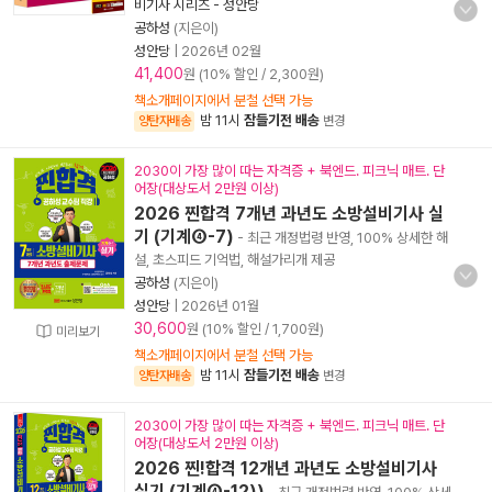
비기사 시리즈 - 성안당
공하성
(지은이)
성안당
|
2026년 02월
41,400
원 (10% 할인 / 2,300원)
책소개페이지에서 분철 선택 가능
밤 11시
잠들기전 배송
양탄자배송
변경
2030이 가장 많이 따는 자격증 + 북엔드. 피크닉 매트. 단
어장(대상도서 2만원 이상)
2026 찐합격 7개년 과년도 소방설비기사 실
기 (기계④-7)
- 최근 개정법령 반영, 100% 상세한 해
설, 초스피드 기억법, 해설가리개 제공
공하성
(지은이)
성안당
|
2026년 01월
30,600
원 (10% 할인 / 1,700원)
미리보기
책소개페이지에서 분철 선택 가능
밤 11시
잠들기전 배송
양탄자배송
변경
2030이 가장 많이 따는 자격증 + 북엔드. 피크닉 매트. 단
어장(대상도서 2만원 이상)
2026 찐!합격 12개년 과년도 소방설비기사
실기 (기계④-12))