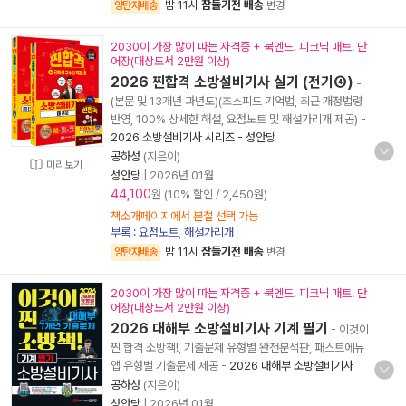
밤 11시
잠들기전 배송
양탄자배송
변경
2030이 가장 많이 따는 자격증 + 북엔드. 피크닉 매트. 단
어장(대상도서 2만원 이상)
2026 찐합격 소방설비기사 실기 (전기④)
-
(본문 및 13개년 과년도)(초스피드 기억법, 최근 개정법령
반영, 100% 상세한 해설, 요점노트 및 해설가리개 제공)
-
2026 소방설비기사 시리즈 - 성안당
공하성
(지은이)
미리보기
성안당
|
2026년 01월
44,100
원 (10% 할인 / 2,450원)
책소개페이지에서 분철 선택 가능
부록 : 요점노트, 해설가리개
밤 11시
잠들기전 배송
양탄자배송
변경
2030이 가장 많이 따는 자격증 + 북엔드. 피크닉 매트. 단
어장(대상도서 2만원 이상)
2026 대해부 소방설비기사 기계 필기
- 이것이
찐 합격 소방책!, 기출문제 유형별 완전분석판, 패스트에듀
앱 유형별 기출문제 제공
-
2026 대해부 소방설비기사
공하성
(지은이)
성안당
|
2026년 01월