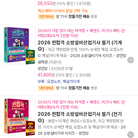
26,550
원 (10% 할인 / 1,470원)
책소개페이지에서 분철 선택 가능
밤 11시
잠들기전 배송
양탄자배송
변경
2030이 가장 많이 따는 자격증 + 북엔드. 피크닉 매트. 단
어장(대상도서 2만원 이상)
2026 찐합격 소방설비산업기사 필기 (기계
③)
- 최근 개정법령 반영, 100% 상세한 해설, 요점노트
및 해설가리개 제공
-
2026 소방설비기사 시리즈 - 성안당
공하성
(지은이)
성안당
|
2026년 01월
41,400
원 (10% 할인 / 2,300원)
부록 : 요점노트, 해설가리개
밤 11시
잠들기전 배송
양탄자배송
변경
2030이 가장 많이 따는 자격증 + 북엔드. 피크닉 매트. 단
어장(대상도서 2만원 이상)
2026 찐합격 소방설비산업기사 필기 (전기
③)
- 본문+10개년 과년도+요점노트, 최근 개정법령 반
영, 100% 상세한 해설, 요점노트 및 해설가리개 제공
-
20
26 소방설비기사 시리즈 - 성안당