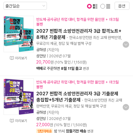
옵션
표지 보기
표지 안보기
반도체·공사공단 취업 대비, 합격을 위한 올인원 + 아크릴
볼펜
2027 찐합격 소방안전관리자 3급 합격노트+
8개년 기출문제
- 한국소방안전원 최신 교재 완벽반영,
무료강의 제공, 정답 및 해설 별책 구성
공하성
(지은이)
성안당
|
2026년 07월
미리보기
20,700
원 (10% 할인 / 1,150원)
택배
로 주문하면
8월 11일 출고
변경
반도체·공사공단 취업 대비, 합격을 위한 올인원 + 아크릴
볼펜
2027 찐합격 소방안전관리자 3급 기출문제
총집합+5개년 기출문제
- 한국소방안전원 최신 교재
완벽반영, 무료강의 제공, 정답 및 해설 별책 구성
공하성
(지은이)
성안당
|
2026년 07월
미리보기
27,000
원 (10% 할인 / 1,500원)
밤 11시
잠들기전 배송
양탄자배송
변경