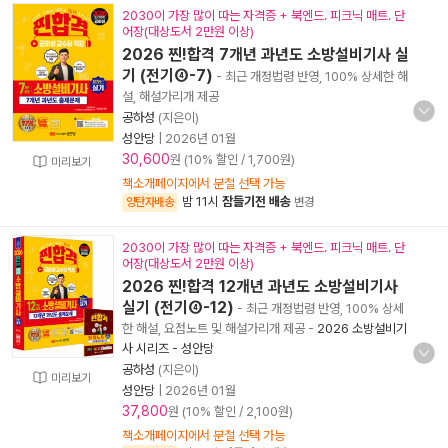
2030이 가장 많이 따는 자격증 + 북엔드. 피크닉 매트. 단
어장(대상도서 2만원 이상)
2026 찐!합격 7개년 과년도 소방설비기사 실
기 (전기④-7)
- 최근 개정법령 반영, 100% 상세한 해
설, 해설가리개 제공
공하성
(지은이)
성안당
|
2026년 01월
30,600
원 (10% 할인 / 1,700원)
미리보기
책소개페이지에서 분철 선택 가능
밤 11시
잠들기전 배송
양탄자배송
변경
2030이 가장 많이 따는 자격증 + 북엔드. 피크닉 매트. 단
어장(대상도서 2만원 이상)
2026 찐!합격 12개년 과년도 소방설비기사
실기 (전기④-12)
- 최근 개정법령 반영, 100% 상세
한 해설, 요점노트 및 해설가리개 제공
-
2026 소방설비기
사 시리즈 - 성안당
공하성
(지은이)
미리보기
성안당
|
2026년 01월
37,800
원 (10% 할인 / 2,100원)
책소개페이지에서 분철 선택 가능