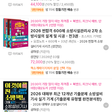
44,100
원 (10% 할인 / 2,450원)
미리보기
밤 11시
잠들기전 배송
양탄자배송
변경
2030이 가장 많이 따는 자격증 + 북엔드. 피크닉 매트. 단
어장(대상도서 2만원 이상)
2026 찐합격 600제 소방시설관리사 2차 소
방시설의 설계 및 시공 - 전3권
- 초스피드 기억법
+ 요점노트 + 600제 + 33년 과년도
-
2026 찐합격 소방
설비기사 시리즈 (성안당)
공하성
(지은이)
미리보기
성안당
|
2026년 03월
72,000
원 (10% 할인 / 4,000원)
책소개페이지에서 분철 선택 가능
밤 11시
잠들기전 배송
양탄자배송
변경
2030이 가장 많이 따는 자격증 + 북엔드. 피크닉 매트. 단
어장(대상도서 2만원 이상)
2026 대해부 최근 12개년 기출문제 소방설비
기사 실기 기계 (기출문제 유형별 완전분석판)
-
2026 대해부 소방설비기사
공하성
(지은이)