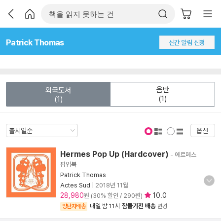
Patrick Thomas
신간 알림 신청
음반
외국도서
(1)
(1)
옵션
표지 보기
표지 안보기
Hermes Pop Up (Hardcover)
- 에르메스
팝업북
Patrick Thomas
Actes Sud
|
2018년 11월
28,980
10.0
원 (30% 할인 / 290원)
내일 밤 11시
잠들기전 배송
양탄자배송
변경