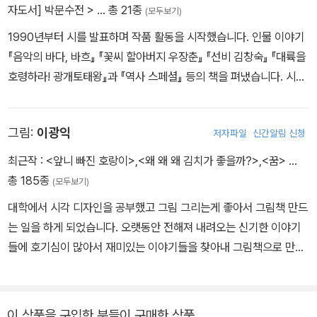
자도서] 박문수전 >
… 총 21종
(모두보기)
1990년부터 시를 발표하며 작품 활동을 시작했습니다. 인물 이야기
『음악의 바다, 바흐』 『꽃씨 할아버지 우장춘』 『선비 김창숙』 『대륙을
호령하라! 광개토태왕』과 『역사 스페셜』 등의 책을 펴냈습니다. 시집
으로 『복숭아뼈에 대한 회상』 『어머니의 달』이 있습니다.
그림:
이광익
저자파일
신간알림 신청
최근작 :
<앞니 빠진 호랑이>
,
<왜 왜 왜 김치가 좋을까?>
,
<꿈>
…
총 185종
(모두보기)
대학에서 시각 디자인을 공부했고 그림 그리는게 좋아서 그림책 만드
는 일을 하게 되었습니다. 오랫동안 전해져 내려오는 신기한 이야기
들에 호기심이 많아서 재미있는 이야기들을 찾아내 그림책으로 만들
고 있습니다. 그린 책으로는 《과학자와 놀자》, 《쨍아》, 《홍길동전》,
《천 년의 도시 경주》, 《세상을 바꾸는 바퀴》 등이 있습니다.
이 상품을 구입한 분들이 구매한 상품