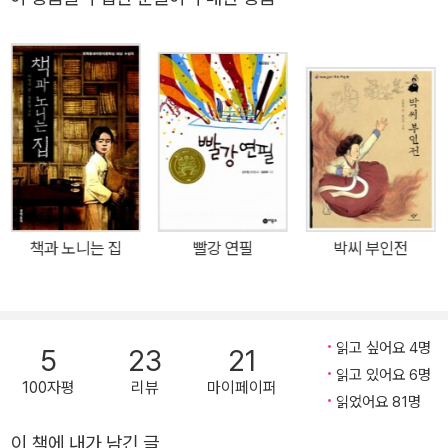
책과 노니는 집
빨강 연필
박씨 부인전
읽고 싶어요 4명
5
23
21
읽고 있어요 6명
100자평
리뷰
마이페이퍼
읽었어요 81명
이 책에 내가 남긴 글