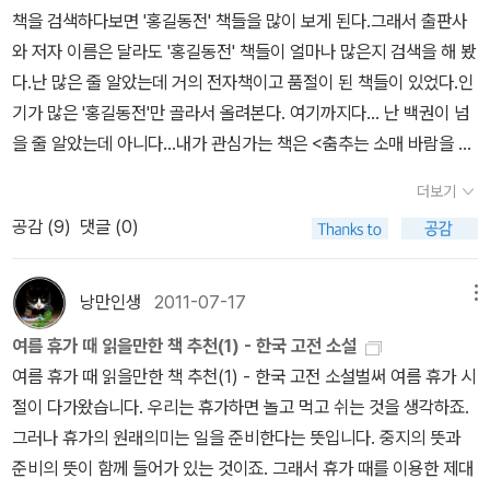
사를 뒤적거리면 이런 비슷한 책들이 소소하게 발견 된다. 조선시대
게 하나 매우 궁금하였다. 이 토론을 하기 위해 6학년 선생님이 한 권
라 행사장을 제대로 돌아보진 못했다.그래도 창비가 참가한다는 걸
든 thing4) 인 셈이다. ​힘의 균형이 사본'에게 쏠린 것이다. 바로
책을 검색하다보면 '홍길동전' 책들을 많이 보게 된다.그래서 출판사
최로의 금서였던 <설공찬전>은 무당이 귀신을 퇴마하는 내용이다.
씩 책을 담당하여 각반을 돌아가면서 독서 수업을 하였다는 이야기도
알고 있었기에 부스 번호를 확인하고 짬을 내어 찾아갔다. 다행이
그 점이 원본을 불안하게 만든다. 그런데 사본으로 대표되는 < 아들
와 저자 이름은 달라도 '홍길동전' 책들이 얼마나 많은지 검색을 해 봤
환타지는 아니다. 여자라도 자신의 능력이 있고 최선을 다한다면 얼
들었다. 물질만능주의 시대에 살고 있는 현대인에게 이번 논제 ' 어떤
알라딘 순오기를 알고 있어.... 더책 안내문과 같이 나의문화유산답사
의 역린 > 은 대부분 아버지의 두려움이 낳은 결과'이다. 아버지가 아
다.난 많은 줄 알았는데 거의 전자책이고 품절이 된 책들이 있었다.인
마든지 필요한 사람이 된다는 뜻이다. 그러나 숭유억불 정책의 조선
삶이 가치 있는 것인가?' 는 아이들의 내면을 들여다볼 수 있는 기회
기 미니북과 핸드폰 거치대도 선물로 주었다. <나의 문화유산답사기
들을 인정하지 않을 때 아들은 주먹 쥐고 일어선다. 무릎 꿇고 일어설
기가 많은 '홍길동전'만 골라서 올려본다. 여기까지다... 난 백권이 넘
시대가 아닌가. 결국 최초의 금서가 되었다. 그러나 얼~매나 재미가
였다. 4권의 책이 생각이 안 난다. 기억력 감퇴다. 목적을 가지고 열
>7권까지 보고, 일본편 2권은 사두고도 못 읽었는데 3편까지 나왔
수는 없으니 말이다. 이제는 인간 중심적 사고에서 벗어날 필요가 있
을 줄 알았는데 아니다...내가 관심가는 책은 <춤추는 소매 바람을 따
있던지 수많은 사람들이 카피를 했고, 심지어 궁정 안에서도 몰래 돌
심히 노력하는 삶이 가치 있다는 의견도 있었고, 정당한 방법으로 돈
고, 10월에 곧 4권이 출간된다고...<두근두근 내인생>은 책을 못 읽
다. 인간은 만물의 영장이 아니다. 인류 멸망이 지구 멸망이 될 수 없
라 휘날리니>
려 보았다고 한다. 금서란 원래 그런 것이다. 막으면 막을 수록 더 돌
을 벌어 정당하게 돈을 쓰는 삶이 가치 있다는 의견, 서로 돕는 삶이
더보기
고, 지난 화욜 영화만 봤는데 영화보고 책을 읽고 싶어졌다. 더
듯이, 이제는 높은 권좌에서 내려와 수평적 시선으로 타자를 인정할
아 다니는 것. 그러니 베스트셀러 되고 싶다면 당장 금서로 만들어라.
가치 있다는 의견도 있었다. 나머지 세 팀은 어떤 의견을 내놓았을까!
공감 (
9
)
댓글 (0)
책 앱은 구글 플레이스토어에서 무료로 다운받을 수 있고, 더책 오디
때가 왔다. 클로드 레비ㅡ스트로스는 << 슬픈 열대 >> 에서 다음과
어때?그런데 금서가 된 책, 그러니가 시대를 잘못 타고난 책 중에서
(5학년 구경하느라 나머지 세 팀 의견은 놓쳤다.) 한 팀이 자신이 가
오북은 음악 감상 서비스처럼 스트리밍 방식으로 재생한다. 더책이
같이 말했다. ' 세계는 인간 없이 시작되었고, 또 인간 없이 끝날 것이
허균의 <홍길동전>을 빼 먹으면 안 된다는 거 알지. 아마도 조선의
치 있게 생각하는 삶을 말하고, 그 근거를 제시하여 말하면 나머지 다
가능한 책과 스마트폰만 있으면 언제 어디서나 더책을 들을 수 있다
다. ' 이제 인간이라는 아버지는 알파고를 인정하고 서로 상생을 도모
낭만인생
2011-07-17
메뉴
공산주의자 쯤 될 것이다. 서자로 출생하여 무시를 당하다 신통 방통
른 팀이 거기에 반박하거나 궁금한 것을 질문하고 이에 답하는 형식
고 한다. 더책을 서비스하는 출판사는 창비 외에도 사계절, 양철
해야 할 때가 왔다. ​아버지가 권위를 내려놓으면 아들에게 평화가 찾
하여 탐관오리를 골탕 먹이다 율도국을 만들어 자기들만의 평등사상
이었다. 질문과 응답이 예사롭지 않았다. 이 토론대회를 준비하고
여름 휴가 때 읽을만한 책 추천(1) - 한국 고전 소설
북, 길벗어린이, 길벗스쿨, 김영사, 낮은산, 논장, 다림, 뜨인돌, 보림,
아오듯이, 인간은 이제 상생을 위한 평화를 얻기 위해 알파고의 능력
을 실천하고 살았으니 말이다. 이게 엄격한 신분제가 자리잡은 조선
본선에 진출한 아이는 이 대회를 통해 한층 성장했을 거란 생각이 든
여름 휴가 때 읽을만한 책 추천(1) - 한국 고전 소설벌써 여름 휴가 시
보리,사파리, 책속물고기, 천개의바람,청어람미디어,토토북, 푸른숲
을 존중할 필요가 있다. 알파고는 계속 진화할 것5) 이다. 이세돌은
에서 통할 말이가. 혀균, 천재였지만 고통스런 시간을 살 수 밖에 없었
다. 다른 팀의 의견을 들으면서 내 생각을 수정, 보완하기도 하고, 내
절이 다가왔습니다. 우리는 휴가하면 놀고 먹고 쉬는 것을 생각하죠.
주니어, 한림출판사,한솔수북, 한울림어린이, 현암사, 풀과바람 등....
기자 회견을 통해 ' 이세돌의 패배일 뿐, 인간의 패배는 아니다 ' 라고
다. 어쨋든, 시대가 하수상하니 책 내는 것도 눈치를 봐야할듯.
근거의 오류를 스스로 발견하기도 하고 말이다. 왜 여희숙 선생님이
그러나 휴가의 원래의미는 일을 준비한다는 뜻입니다. 중지의 뜻과
더북 서비스를 하는 책들이 많은 듯...
말했지만, 이 말은 틀렸다. 패배한 것은 이세돌이 아니라 인간이다.
토론이 독서의 꽃이라고 했는지 절감한 날이었다. 기성세대는 토론
준비의 뜻이 함께 들어가 있는 것이죠. 그래서 휴가 때를 이용한 제대
하지만 슬퍼하지는 말자. 이길 수도 있고 질 수도 있는 법이다. 영화 <