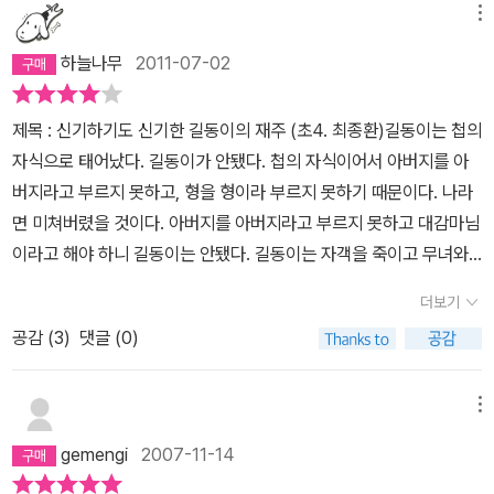
도술이 신의 경지에 이른 홍길동을 잡는 것은 불가능하였다. 홍길동
메뉴
은 자신에게 벼슬을 주면 더 이상의 혼란을 피우지 않겠다고 당당히
하늘나무
2011-07-02
말한다.그의 대담하고 범상치 않은 기운에 임금은 홍길동을 잡으라는
명을 거두고 홍길동의 또 다른 의지에 따라 조선 밖에서 새로운 삶을
제목 : 신기하기도 신기한 길동이의 재주 (초4. 최종환)길동이는 첩의
살 수 있도록 쌀 천석을 내준다.홍길동은 중국남쪽을 둘러보던 중 율
자식으로 태어났다. 길동이가 안됐다. 첩의 자식이어서 아버지를 아
도국이라는 섬이 좋은 땅임을 알아보지만 우선 그 옆의 제도에 터를
버지라고 부르지 못하고, 형을 형이라 부르지 못하기 때문이다. 나라
잡기 위해 임금으로부터 받은 쌀 천석을 싣고 활빈당들과 함께 제도
면 미쳐버렸을 것이다. 아버지를 아버지라고 부르지 못하고 대감마님
로 향한다. 그곳에서 율도국을 점령하기 위한 군사를 훈련시키던 중
이라고 해야 하니 길동이는 안됐다. 길동이는 자객을 죽이고 무녀와
홍길동은 망당산이라는 곳으로 액초를 캐러 나서는 데 거기서 요괴들
관상쟁이를 죽이고 집을 떠났다. 그래서 도적과 같이 살았다. 길동이
을 만나 한바탕 싸움을 벌인 다음 그곳에서 마침 요괴에게 잡혀온 두
더보기
의 재주가 신기했다. 도적들을 먼저 도적소굴로 보내도 자신이 군사
처자들을 만나 그들을 부인으로 삼게 된다.군사의 힘을 길러온 홍길
공감 (
3
)
댓글 (0)
들을 다 따돌리고 도적소굴에 제일 먼저 가다니 나도 길동이처럼 재
동은 드디어 율도국으로 향하고 활빈당 시절부터 함께한 도적 장수
주가 있었으면 좋겠다. 재주가 있으면 집에도 빨리 갈 수도 있고 내가
무통과 마숙과 함께 일사천리로 율도국의 칠십여개의 성을 접령하고
원하는 대로 재주를 부릴 수 있기 때문이다. 또 포도대장 나리를 속여
메뉴
마지막으로 율도왕과 대적하여 물리치고 율도국을 얻게 된다.그리고
저승처럼 꾸몄다. 나 같으면 너무 무서워 자수를 했을 것이다. 하지만
나라이름을 안남국이라 칭하고 오래동안 태평성대를 이루고 살다가
gemengi
2007-11-14
어른을 시험하다니 참 홍길동은 용감하다. 홍길동은 8개의 허수아비
아들에게 임금의 자리를 물려주고 산에서 두 부인과 밭을 일구고 약