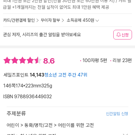
최대 1만원 또는 2만원 할인(전월 30만원 또는 60만원 이용 시) / 카드 발
급월 +1개월까지는 전월 실적이 없어도 최대 1만원 혜택 제공
카드/간편결제 할인
무이자 할부
소득공제 450원
관심 저자, 시리즈의 출간 알림을 받아보세요
신청
8.6
100자평 5편
리뷰 23편
세일즈포인트
14,143
청소년 고전 주간 47위
146쪽
174*223mm
325g
ISBN 9788936449032
주제분류
신간알림 신청
어린이
>
동화/명작/고전
>
어린이를 위한 고전