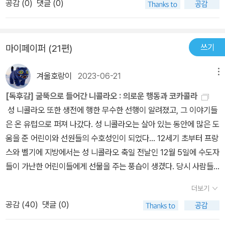
공감 (
0
)
댓글 (0)
쓰기
마이페이퍼 (21편)
겨울호랑이
2023-06-21
메뉴
[독후감] 굴뚝으로 들어간 니콜라오 : 의로운 행동과 코카콜라
성 니콜라오 또한 생전에 행한 무수한 선행이 알려졌고, 그 이야기들
은 온 유럽으로 퍼져 나갔다. 성 니콜라오는 살아 있는 동안에 많은 도
움을 준 어린이와 선원들의 수호성인이 되었다... 12세기 초부터 프랑
스와 벨기에 지방에서는 성 니콜라오 축일 전날인 12월 5일에 수도자
들이 가난한 어린이들에게 선물을 주는 풍습이 생겼다. 당시 사람들
은 성 니콜라오가 굴뚝을 타고 내려와 양말이나 신발에 선물을 놓고
더보기
간다고 아이들에게 이야기했다... 그렇게 유럽의 많은 사람에게 사랑
공감 (
40
)
댓글 (0)
을 받은 성 니콜라오의 라틴어 이름은 '상투스 니콜라우스(Sanctus
Nicolaus)'인데, 네덜란드 사람들은 '신터 클레스(Sinter Claes)'라