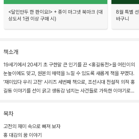
<달인만두 한 판이요!> + 종이 마그넷 북마크 (대
8월 특별 선
상도서 1권 이상 구매 시)
바구니
책소개
19세기에서 20세기 초 구한말 큰 인기를 끈 <홍길동전>을 어린이의
눈높이에도 맞고, 원본의 매력을 느낄 수 있도록 새롭게 책을 꾸몄다.
'재미있다 우리 고전' 시리즈 세번째 책으로, 조선시대 전설적 의적 홍
길동 이야기를 선이 굵고 생동감 넘치는 사건들로 가득한 이야기로
만들었다.
목차
국한문 혼용으로 된 김동욱 교수의 89장 필사본을 뼈대로 삼고, 이윤
석 교수가 수집한 11종의 <홍길동전> 이본들을 참고해 글을 썼다. 등
고전의 재미 속으로 빠져 보자
장인물의 이름은 경판 30장본과 경판 24장본에서 따왔으며, 이야기
홍 대감의 꿈 이야기