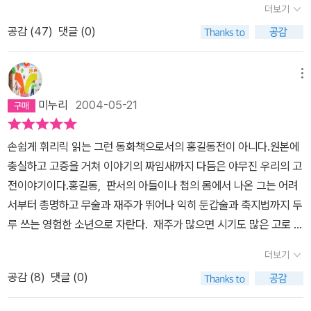
더보기
물들을 가난한 백성에게 돌려주어서 나는 너에게 큰 감명을 받았어.
공감 (
47
)
댓글 (0)
그 작전이 너가 도령으로 둔갑해 사람들에게 뺏은 재물들이 있는 절
로 들어가 음식을 내오라고 해 먹고있다가 소매에서 몰래 모래를 꺼
내 ‘우드득’하고 씹었지. 중들은 음식이 잘못된 줄 알고 당황해있을때
메뉴
변장한 자신의 도적들을 시켜 중들을 묶어서 그 틈에 재물들을 가져
미누리
2004-05-21
가 마을 사람들에게 주었던 작전이였었지? 하지만 관가에선 너를 잡
으라고 했지만 너는 매일 둔갑과 도술, 영리한 머리를 이용해 위기를
손쉽게 휘리릭 읽는 그런 동화책으로서의 홍길동전이 아니다.원본에
극복했었지.나는 그 중에서 허수아비로 따돌린 얘기가 가장 재미있었
충실하고 고증을 거쳐 이야기의 짜임새까지 다듬은 야무진 우리의 고
어. 여덟게의 허수아비를 만들어 생명을 불어넣고 그들에게 관가에
전이야기이다.홍길동, 판서의 아들이나 첩의 몸에서 나온 그는 어려
일부러 잡혀가게해 어지럽히고 오는 작전. 내가 너의 곁에있어 그 재
서부터 총명하고 무술과 재주가 뛰어나 익히 둔갑술과 축지법까지 두
밌는 광경을 봤으면 좋았을텐데. 그렇게 쫓기던 세월을 잊고 의병을
루 쓰는 영험한 소년으로 자란다. 재주가 많으면 시기도 많은 고로 또
일으켜 군대를 만들어 율도 왕과의 싸움에서도 이겨 여러개의 성들을
다른 처첩의 모함을 받아 집을 나서게 되고 산중에서 도적의 무리를
얻고 백성들의 마음까지 사로잡아 왕이 되어 나라를 다스려 태평성대
더보기
만나 그들을 평정하여 활빈당-가난한 백성을 돕는 무리-을 결성하게
를 이룬 나라를 만들었지. 내가 너였다면 물론 훌륭한 일을 했을지도
공감 (
8
)
댓글 (0)
된다.나라의 부패한 정치가 있는 곳에 어김없이 나타나는 홍반장이
모르지만 노비로 왕이 되는 것은 정말 힘들 것 같아. 너의 그런 지혜를
아닌 홍길동의 존재는 임금에게까지 닿고 임금은 그를 잡으려 하나
본 받아 후세의 훌륭한 인물이 되고싶다. 그럼 안녕!