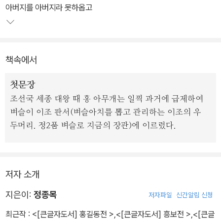
를 펼쳐가며 필요한 에피소드들은 완판 36장본 등 다른 이본들을 참
아버지를 아버지라 못하옵고
고해 짜임새 있게 재구성했다.
서자로 태어나, 활빈당의 수령이 되어 가난한 백성을 구하고, 율도국
책속에서
으로 가 새로운 나라를 건설하는 홍길동의 이야기는 전형적인 영웅
서사다. 시대의 모순이 깊어지면서 새롭게 대두된 갈등을 풀어나가는
첫문장
홍길동의 모습에서, 새로운 질서를 꿈꾸었던 시대의 모습을 읽어낼
조선국 세종 대왕 때 홍 아무개는 일찍 과거에 급제하여
수 있다.
벼슬이 이조 판서(벼슬아치를 뽑고 관리하는 이조의 우
두머리. 정2품 벼슬로 지금의 장관)에 이르렀다.
저자 소개
지은이:
정종목
저자파일
신간알림 신청
최근작 :
<[큰글자도서] 홍길동전 >
,
<[큰글자도서] 흥보전 >
,
<[큰글