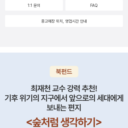
설은 임진록, 임경업전, 신미록, 박씨부인전이 재미도 있고 읽을만합
도 아닌, 소박한 욕망은 알파고에 의해 산산조각이 난다. ​
1:1 문의
FAQ
니다.여기서 제가 가장 추천하는 책인 박씨부인적이죠. 정말 재미있
1) 홍길동은 조선조 세종 때 서울에 사는 홍
습니다. 조선시대 당시에 어떻게 이런 발상이 가능했는지 궁금하기도
판서의 시비 춘섬의 소생인 서자다. 홍판서가 용꿈을 꾸어 길몽이기
중고매장 위치, 영업시간 안내
하답니다.도술소설은 홍길동전, 전우치전을 원문을 번역한 것을 그대
에 본부인을 가까이하려 하였으나, 응하지 않으므로 춘섬과 관계를
로 읽는 것이 도움이 됩니다.도술소설은 일상을 넘어 부패한 세상을
하여 길동을 낳았다. 길동은 어려서부터 도술을 익히고 장차 훌륭하
변혁시키고 새로운 세상을 만들기를 원했던 사람들의 꿈과 소망이 담
게 될 기상을 보였으나, 가족들은 길동의 비범한 재주가 장래에 화근
겨있죠. 악당을 쳐부수는 모습이 더욱 통쾌하게 그려집니다.가정소설
이 될까 두려워하여 자객을 시켜 길동을 없애려 한다. 길동은 위기에
로는 장화홍련적, 콩쥐팥쥐전, 사씨남정기가 있습니다. 우리가 어린
서 벗어나 집을 나와서 방랑의 길을 떠난다. 그러다가 도적의 소굴에
이 동화로만 읽었던 콩쥐이야기나 장화홍련전을 원문그대로 읽는다
들어가 힘을 겨루어 두목이 된다. 먼저 기이한 계책으로 해인사의 보
면 전혀 다른 세계를 경험할 수도 있습니다. 사씨남정기는 실화를 바
물을 탈취하고 활빈당이라 자처하며 기계와 도술로써 팔도지방 수령
탕으로 만들어진 것인줄 알죠. 장희빈이 자신의 권력을 차지하기 위
들의 재물을 탈취하여 빈민에게 나누어주고 백성의 재물은 추호도 다
해 인형황후를 몰아내는 과정은 소설로 꾸며낸 것이죠. 이상소설로
치지 않는다. 길동은 함경도 감영의 불의의 재물을 탈취하면서 '아무
불리는 소설로는 구운몽, 옥루몽, 애정소설로는 운영전, 옥단춘전, 숙
날 전곡을 도적한 자는 활빈당 행수 홍길동'이라는 방을 붙여둔다. 함
영낭자전이 재미있습니다.구운몽은 김만중이 어머니를 즐겁게하기
경감사가 도적을 잡는 데 실패하자 조정에 징계를 올려 좌우 포청으
위하여 불교의 철학에 입각하여 쓴 책이죠. 이 세상의 허영과 고난을
로 하여금 홍길동이라는 대적을 잡으라고 한다. 팔도가 다같이 장계
실감나게 기록하고 있습니다.이에 비하여 옥루몽은 유교적 철학에 입
를 올리는데 도적의 이름이 홍길동이요, 도적당한 날짜가 한날 한시