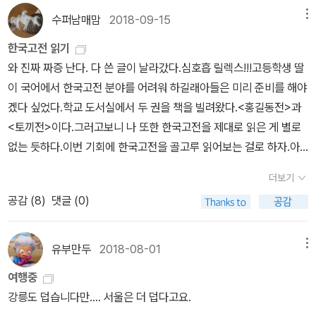
불렀다. 그리고 산타클로스의 붉은색 옷은 성인의 축일(12월 6일)에
수퍼남매맘
2018-09-15
메뉴
선물을 나눠 주던 주교들이 입던 붉은색 주교복에서 유래했다는 설이
한국고전 읽기
있다. _ 황중선, <굴뚝으로 들어간 니콜라오> , p200 이번 주에 읽은
와 진짜 짜증 난다. 다 쓴 글이 날라갔다.심호흡 릴렉스!!!고등학생 딸
책 <굴뚝으로 들어간 니콜라오>는 가난한 이들을 성(聖) 니콜라오
이 국어에서 한국고전 분야를 어려워 하길래아들은 미리 준비를 해야
스(Saint Nicholas of Myra, 270 ~ 343)에 대한 이야기다. 부자
겠다 싶었다.학교 도서실에서 두 권을 책을 빌려왔다.<홍길동전>과
로 많은 유산을 받았지만, 그 유산을 모두 사회적 약자를 위해 사용한
<토끼전>이다.그러고보니 나 또한 한국고전을 제대로 읽은 게 별로
성인의 삶과 함께 오늘날 크리스마스의 산타 할아버지의 기원으로 연
없는 듯하다.이번 기회에 한국고전을 골고루 읽어보는 걸로 하자.아
의에게 인상깊게 다가온 것 같구나. 이제는 5학년이 되어 산타 할아
들이 <토끼전>을 먼저 골라난 <홍길동전>부터 읽게 되었고다 본 후
버지를 믿지 않게 되었지만 말이야. 가난한 이들을 위해 자신의 것을
더보기
바꿔 읽었다.홍길동전은 알고 있던 내용과 대동소이하였다.도입부 홍
아끼지 않고 나누는 성인의 삶이 우리에게 많은 모범이 되고 우리가
공감 (
8
)
댓글 (0)
길동의 탄생과 관련하여홍길동의 아버지 홍판서가 태몽을 꾼 후 부인
그런 삶을 본받도록 하자. 끝. 이렇게 하기에는 조금 아쉬움이 남으니
과 합방하길 원하나 거절당하자지나가던 하녀를 범하는 부분은 그 당
조금만 더 깊이 생각해 볼까. 연의는 의적(의로운 도적)이야기를 들어
시 그런 일이 얼마나 많이 자행되었는지를 보여줘 좀 씁쓸하였다.그
유부만두
2018-08-01
메뉴
본 적 있지? 나쁜 사람들을 혼내주고 재물을 빼앗아 약하고 힘없는
렇게 서자로 태어난 홍길동이아버지를 아버지라 형을 형이라 부르지
이들을 도와주는 의적들의 이야기. 서양에는 로빈 후드. 우리 나라에
여행중
못하여 한탄하는 부분은신분사회를 꼭 짚어 비판하는 부분이다.<토
는 홍길동 등이 대표적인 의적들이야. 니콜라오 성인과 의적들은 모
강릉도 덥습니다만.... 서울은 더 덥다고요.
끼전>은 내가 알고 있던 줄거리와 사뭇 달라 새로웠다.알고 있던 내
두 가난한 이들을 도와 준다는 점에서 공통점이 있지만, 다른 점도 있