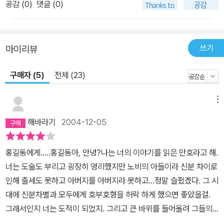
공감 (
0
)
댓글 (0)
쓰기
마이리뷰
구매자 (5)
전체 (23)
메뉴
해바라기
2004-12-05
홍길동에게.....홍길동아, 안녕?나는 너의 이야기를 읽은 만호라고 해.
너는 도술도 부리고 굉장히 영리했지만 노비의 아들이라 신분 차이로
인해 출세도 못하고 아버지를 아버지라 못하고...정말 슬펐겠다. 그 시
대에 신분차별과 모두에게 호부호형을 허락 하게 했으면 좋았을걸.
그래서인지 너는 도적이 되었지. 그리고 큰 바위를 들어올려 그들의
두목이 됐지. 하지만 너는 의적이여서 사람들에게 빼앗었던 많은 재