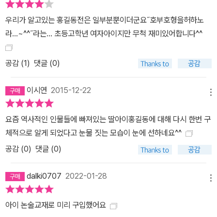
우리가 알고있는 홍길동전은 일부분뿐이더군요˝호부호형을허하노
라...~^^˝라는... 초등고학년 여자아이지만 무척 재미있어합니다^^
공감 (
1
)
댓글 (0)
이시연
2015-12-22
메뉴
요즘 역사적인 인물들에 빠져있는 딸아이홍길동에 대해 다시 한번 구
체적으로 알게 되었다고 눈물 짓는 모습이 눈에 선하네요^^
공감 (
0
)
댓글 (0)
dalki0707
2022-01-28
메뉴
아이 논술교재로 미리 구입했어요