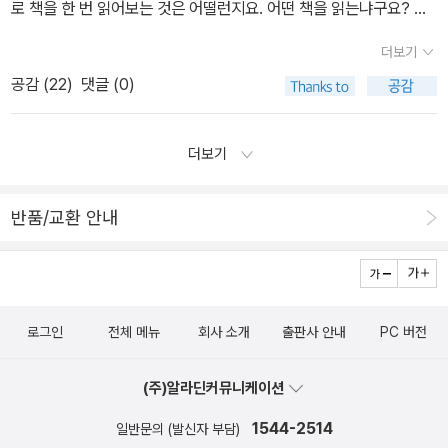
문화에서 자라지 못해 토론이라 하면 무조건 비난, 말싸움, 상대 헐뜯
로 책을 한 번 읽어보는 것은 어떨런지요. 어떤 책을 읽는냐구요? 궁
< 밀리언 달러 베이비 >> 에서 늙은 트레이너인 클린트 이스트우드
기 등의 부정적 인식이 강한 편이다. 토론을 버거워하고 토론에 익숙
금하신 분들을 휴가 때 읽을 만한 책을 추천해 봅시다.오늘은 한국 고
가 한 말이다. 그렇다, 이길 수도 있고 질 수도 있다. 그게 인생이다.
더보기
하지 않아 의견에 반대하는 것인데 자신에 대해 어깃장을 놓는 거라
전 소설을 추천해 봅니다. 한국 고전을 결코 얕잡아 보지 마십시오. 이
나는 알파고가 이세돌을 5 : 0 으로 이겼다고 해서 알파고를 두려워
공감 (
22
)
댓글 (0)
여기고 감정 싸움으로 발전하는 예가 비일비재하다. 토론하다 언성이
시리즈를 완독하면 한층 자신이 업그레드 되었다는 것을 발견하게 될
하거나 혐오할 생각은 없다. 흥하면 망하는 순간이 오고, 성하면 쇄하
높아지고 삿대질을 해대는 것도 자신에 대해 공격을 한다는 느낌을
겁니다.고대/ 삼국유사, 삼국사기삼국사기는 고려 인종 23년 을축년
는 때가 온다. 상승 그래프는 언젠가는 꺾인다. 나는 기쁜 마음으로 당
받아서이다. 그래서 기성세대는 서로 소통하지 못하고 더 나은 의견
(서기1145년)에 인종의 명으로 김부식이 고구려, 백제, 신라의 삼국
더보기
신을 영접하리라. ​' 안녕, 알파고 ! ' 덧대기 ㅣ 어쩌면 알파고
을 도출해 내지 못하는 것인지도 모르겠다. 내 의견이 소중한 만큼 남
시대를 중심으로 편찬한 책입니다. 고대 역사에 박식했던 인종은 중
대국 시리즈의 진짜 공포는 인공 지능의 눈부신 전투력이 아니라 집
의 의견 또한 귀담아 든는 자세가 필요한데 말이다. 미래를 책임질 우
국의 한서, 후한서, 진서, 송서 양서 위서 등이 자국인 중국 역사는 자
이 없으면 죽게 되는 미생의 운명이 아닐까 ? 살림집은 하늘 높은 줄
반품/교환 안내
리 아이는 일찍부터 토론 문화를 접해보고 이왕이면 독서처럼 토론을
세히 기록하고 타국은 특히 우리니라는 간략하게 기록한 것을 알았
모르고 짒값이 오르고, 가게 세입자는 언제 쫒겨날지 모른다. 장사가
즐겼으면 좋겠다는 생각이 들었다. 토론을 통해 서로 생각이 다를 수
다. 또한 중국만을 높이고 우리나라를 날조하여 기록한 것에 대응하
안 돼도 고민이지만 장사가 잘 돼도 고민이다. 후자의 경우, 장사가
있고, 그 안에서 소통을 배우고, 예절과 배려를 배울 수 있을 거란 생
기 위하여 우리나라 삼국을 중심으로 한 역사책을 펴게 한 것이 삼국
잘 된다는 이유로 임대료는 2,3배 오르기 마련이다. 대한민국에서 내
각이 든다. 토론이야말로 민주 시민의 양식을 배우고 훈련할 수 있는
사기입니다. 삼국사는 삼국유사가 신화는 전래이야기를 담은 것에 비
집/가게'가 없다는 것은 공포스러운 일이다 (http://blog.aladin.co.
로그인
전체 메뉴
회사 소개
출판사 안내
PC 버전
좋은 교육의 장이라는 생각이 들었다.
해 역사적이고 기록에 남아있는 과학적 기록법으로 통해 편찬했습니
kr/749915104/6958980). 알파고 드라마를 보다가 문득 알파고
다. 즉 우리나라의 긍지와 올바른 역사를 알리기 위해 기록한 것이 삼
는 부동산 임대업으로 부를 축적하는 토건 마피아 같고, 이세돌은 집
(주)알라딘커뮤니케이션
국사기입니다.전기소설류인 금오신화, 왕랑반혼전이 좋습니다.우화
한 채 구하려고 사방팔방 뛰어다니다가 변방으로 쫓겨나는 세입자 같
소설로는 토끼전, 장끼전, 두껍전, 천군연의가 읽을 만합니다.전쟁소
1544-2514
일반문의 (발신자 부담)
다. 구석진 곳에 집구석 하나 만들어 살겠다는, 그리 사치스러운 욕심