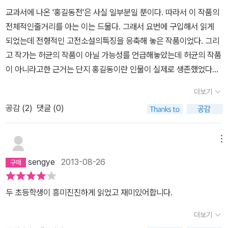
로 임금님을 속이고 아버지까지 속일 수 있으니 재주가 아주 뛰어나
초를 캐며 살다가 홀연히 세마리 학이 되어 승천한다.파란만장 홍길
교과서에 나온 '홍길동전'은 사실 일부분일 뿐이다. 따라서 이 작품의
다. 홍길동은 참 좋겠다. 재주로 사람을 속일 수 있으니까 사람들이 놀
동의 생애는 마감이 되었다. 하지만 그의 백성을 위한 뜻은 그 후로도
전체적인줄거리를 아는 이는 드물다. 그래서 요번에 구입해서 읽게
라기 때문이다. 홍길동은 진짜 남다르다. 나도 홍길동처럼 재주나 도
계속되어 안남국을 이끌었다고 한다.홍길동의 의로운 정신과 함께 이
되었는데 전형적인 고전소설의특징을 응축해 놓은 작품이었다. 그리
술을 부렸으면 좋겠다. 하지만 택도 없는 일이다. 게다가 죽지도 않다
야기의 근간이 되는 것은 효의 정신이다. 비록 첩의 자식으로 태어났
고 작가는 허균의 작품이 아닐 가능성를 언급해놓았는데 허균의 작품
니·······. 정말 부럽다. 사람은 누구나 죽지만 홍길동은 그냥 하늘로 올
지만 아버지에 대한 효성은 지극하여 율도국을 치기 전 아버지가 돌
이 아니라고한 근거는 단지 홍길동이란 인물이 실제로 생존했었다는
라가다니 진짜 남부러울 일이 없는 영웅이다. 나도 죽지 않고 하늘로
아가시자 삼년상을 치른 후 율도국 정벌에 나서고 어머니가 첩으로
것이다. 그렇다면 택당 이식(1584~1647)의 문집에 ‘허균이 홍길동
올라갔으면 좋겠다. 하늘로 올라가면 영원히 하늘에서 계속 살 수 있
더보기
서러움을 받지 않도록 집을 떠나면서도 아버지에게 당부를 잊지 않는
전을 지어 중국의 수호지와 비교했다’라는기록은 무엇인가? 택당 이
기 때문이다. 태평성대를 이루고 더 이상 전쟁이 없게 만드니 정말이
아들의 모습을 지니고 있다. 조선왕조실록에 길동이라는 의적이 시대
공감 (
2
)
댓글 (0)
식이 거짓을 쓸 이유가 없지 않는가!홍길동전의 전체 내용을 읽어보
지 하느님의 아들 예수님 같았다. 하늘에서 온 건지 땅에서 온 건지,
를 거스르며 자주 등장한다고 하니 길동이라는 이름이 그 시대에 흔
면 허균의 생전에 가졌던 사상과 거의 일치한다.허균이 역모죄로 능
홍길동은 신일까? 사람일까? 하늘까지 올라간 것은 신이지만 사람처
한 이름이었을 것이라고는 하지만 이런 시대를 막론하는 홍길동의 의
지처참을 당한 뒤 그가 쓴 글들이 모조리 불태워졌기 때문에그가 쓴
메뉴
럼 살았으니 사람인가? 나도 반은 사람, 반은 신이었으면 좋겠다. 반
로운 정신과 높은 기개가 21세기의 또 하나의 홍길동으로 살아있기를
원본이 없을 뿐. 지금 남아 있는 이본들은 허균의 '홍길동전'을 흉내낸
은 인간이고 반은 신이니까 항상 인간으로 살다가 죽어도 안 죽기 때
sengye
2013-08-26
바라는 마음이다. 둔갑술, 축지법 이런것으로 가려진 홍길동의 동화
것이라볼 수 있다. 허균의 시대를 앞서나갔던 바람직한 생각이 고스
문이다.
적 모습보다는 그의 높은 기상과 깊은 효심을 아이가 이 책에서 발견
란히 담겨 있는 책이었다.
두 초등학생이 흥미진진하게 읽었고 재미있어합니다.
할 수 있다면 성공적인 책읽기가 될 것이다.
더보기