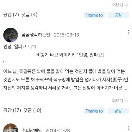
용 즉 토끼가 별주부로부터 도망쳐 산속으로 깡총깡총 사라지는 장면
더보기
어. 니콜라오 성인은 자신의 것을 나누는 반면, 의적들은 다른 사람의
이 결말이 아니었다.그 후로 더 많은 이야기가 남아 있었다.토끼의 간
공감 (
7
)
댓글 (4)
것을 빼앗아 나누지. 좋은 행동(선행)을 위해 다른 사람의 물건을 빼
을 먹지 못한 용왕은 시름시름 앓다 죽고아들이 대를 잇게 된다.용왕
앗는다면 그것을 의로운 행동이라고 할 수 있을까? 연의가 이 점에
을 살리지 못한 죄로 별주부는 얼음섬에 귀향을 가게 되고토끼는 다
대해 한 번쯤 생각해 보면 좋겠어. 한 가지 더. 책에서 처럼 산타클로
곰곰생각하는발
2016-03-13
메뉴
시 용왕에 잡혀와 또 한 번의 위기를 맞게 된다.이번에도 토끼는 재치
스의 기원이 성 니콜라우스인 것은 사실이지만, 오늘날 우리에게 친
를 발휘하여 살아돌아갈 수 있을런지...지금까지 알고 있던 내용은 초
안녕, 알파고 !
숙한 빨간 옷을 입은 하얀 턱수염의 뚱뚱한 할아버지의 모습의 이미
반부에 지나지 않았다니...토끼가 별주부에게 속아 잡혀와 용왕 앞에
비행기 타고 와이키키 ' 안녕, 알파고 !
지가 만들어진 것은 사실 코카콜라(Coca Cola) 때문이야. 시원한
서 항변하는 내용이 토끼전의 주제이다.목숨이란 것은 세상 누구에게
'
음료인 코카콜라를 사람들이 겨울에도 찾도록 하기 위해 만들어 낸
나 하나뿐인 소중한 것인데 어찌하여 병들어 죽어 가는 용왕을 살리
어느 날, 홍길동은 밥에 물을 말아 먹는 것인지 물에 밥을 말아 먹는
이미지. 이와 관련해서는 아래 자료로 보면 좋을 것 같아. 어쩌면, 산
기 위해 병 없이 성한 토끼가 죽어야 하느냐?맞는 말이라고 생각한
것인지도 모른 채 꾸역꾸역 목구멍에 밥알을 넘기다가 서자(庶子)인
타할아버지가 없다는 충격적(?)인 사실만큼 새롭게 느껴질 수도 있
다. 누구에게나 생명은 단 하나뿐인데 누구의 생명은 귀하고 누구의
자신의 처지를 생각하니 서러운 거라. 그는 달밤에 아버지가 머문 처
겠지만, 우리 주변에 익숙한 문화들 중 많은 부분이 기업들의 광고와
생명은 귀하지 않겠는가!다음 고전도 기대된다.
소 앞에 엎드려 읍소한다. 그 유명한 대사, 아버지를 아버지라 하지
도 관련있다는 점을 가볍게 생각해보도록 하자. 이와 비슷한 것으로
더보기
못하고 형을 형이라 하지 못하니 눈물이 앞을 가립니다. 그길로, 그
발렌타인 데이(Valentine Day), 빼빼로 데이가 있어.출처 : 우리가
공감 (
17
)
댓글 (10)
는 길을 떠난다. 가벼운 개나리 봇짐 하나 어깨에 걸치고 떠난 길이라
알고 있는 산타클로스! 코카-콜라가 만들었다고? https://www.co
지만 발걸음은 천근만근 일만일천근'이어라. 이 개같은 세상. 샅바 잡
ca-cola.co.kr/stories/since-1886/funfact-santa-claus?ut
고 밭다리후리기'라도 하고 싶은 심정. 금수저의 아들로 태어났으나
m_source=google&utm_medium=GDN 이제 날이 많이 더워졌
수퍼남매맘
2014-11-28
메뉴