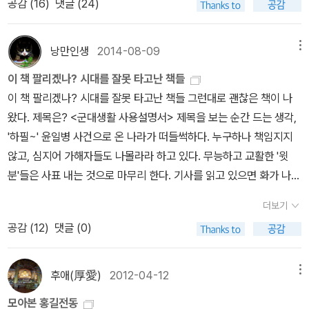
공감 (
16
)
댓글 (24)
분명하다. 자기의 생각만 옳다고 주장하는 게 토론은 아니다. 타인의
안하셨다. 작년에는 다 오셨는데... 더 중요한 일이 있었을까? 우리
역설적이지만 괴물이 가족에게 선물한 가치'다. 프로이트가 한 말3)
도록 쉬운 문제로 낸다.더구나 OX 퀴즈 형식으로 진행하기에 볶을 복
주장과 근거도 자세히 들어야 하고, 예의 바른 태도를 갖춰야 하며, 내
동네 자치위원장님이 초선으로 시의회에 진출해 부의장이 되어 맨 앞
을 인용하자면 인류의 탄생은 아버지 살해와 관련이 있다. 그렇기에
이지만, 그래도 책을 다 읽은 사람이 최종 승자가 되도록 난이도는 조
세우는 근거가 명확하고 말 또한 조리 있게 해야 한다. 토론하는 동안
자리에 앉아 단상에 오른 나를 보고 수신호를 보내서 같이 눈인사를
아버지는 힘을 가진 아들을 두려워한다. 권력은 늘 그런 식으로 작동
낭만인생
2014-08-09
메뉴
정한다. *특별히 출판사에서 리
생각이 바뀔 수도 있다. 생각이 바뀐 것에 대해 부끄러워할 필요도 없
하고... 시립도서관장님과 체험부스를 돌때에 기념촬영을 했다. 광산
한다. 조폭의 우아한 세계를 들여다보면 두목의 가슴을 칼을 꽂는 놈
퍼도서나 재고도서를 지원해주기로 했는데양철북에서는 지난 주말 2
이 책 팔리겠나? 시대를 잘못 타고난 책들
을 뿐더러 자신의 주장이 받아들여지지 않았다고 화를 낼 필요도 없
구작은도서관 연합회장과 광주시연합회장 및 사무총장님과도 같이
은 2인자'가 아니라 자신이 믿었던 꼬붕에 의해서다. 2인자는 두목의
0권을 보내주셨고,창비에서는 어제 두 상자를 보냈다고 연락이 왔다.
이 책 팔리겠나? 시대를 잘못 타고난 책들 그런대로 괜찮은 책이 나
다. 우리는 정치판에서 여야의원이 서로 핏대 세우며 욕설을 가끔 섞
.... 한 식구는 이래서 좋다. 광산구연합회 부스에 참여하는데, 오전
등 뒤에 칼빵을 놓을망정 앞가슴에 칼을 꽂지는 않는다. 두목은 대부
사계절과 문학동네에서는 오늘 낼쯤 오지 않을까...기다리는 중이다.
왔다. 제목은? <군대생활 사용설명서> 제목을 보는 순간 드는 생각,
어가며 때로는 폭력도 행사하면서 자신의 주장만 내세우는 모습만 봤
에 숲체험 프로그램을 진행하고 숲해설가 동아리 식구들과 같이 달려
분 자신이 믿었던 아들(꼬붕)에게 살해당한다. ​그렇기에 우리는 항상
염치불구하고 문자로 부탁드렸는데 흔쾌히 지원해주는 출판사에 감
'하필~' 윤일병 사건으로 온 나라가 떠들썩하다. 누구하나 책임지지
다. 하여 토론은 해서 뭐하나! 다 쓸데 없는 말장난이지 하는 마음이
갔다. <겁쟁이 빌리>의 소재가 된 콰테말라 걱정인형과 메타세쿼
사본을, 피조물을, 짝퉁을 두려워하는 경향이 있다. 내가 << 알파고
사드립니다.지원도서는 28일 북콘서트 행사도 지원하는 거라 따로
않고, 심지어 가해자들도 나몰라라 하고 있다. 무능하고 교활한 '윗
없잖아 있는데 과연 그럴까. 아이들의 토론을 들으면서 나도 계속 생
이아 열매 반지 무료체험인데 오후 5시까지 북적였다. 물론 재료비는
VS 이세돌 3국 >> 에서 재미있게 본 것은 바둑 경기가 아니라 대중
페이퍼를 올릴 예정...
분'들은 사표 내는 것으로 마무리 한다. 기사를 읽고 있으면 화가 나서
각해봤다. 홍길동은 처벌 받아야 하나? 처벌 받지 않아야 하나? '하
시립도서관에서 지원했다. 밤새우며 걱정인형 250개를 만들었고, 메
이 알파고에게 느끼는 두려움'이었다. 인간이 3연패하자 여기저기서
견딜 수 가 없다. 세월호 만큼이나 치가 떨린다. 군에 대한 불신은 언
얀 거짓말'도 알고, '악법도 법이다'라는 말이 소크라테스가 하지 않았
타 열매와 철사는 500개를 준비했다. 걱정인형은 다 소진돼서 마감
불공정 게임'이라는 변명으로 인간을 위로하지만 현실을 냉정하게 들
더보기
제나 있었지만 이번처럼 완전히 바닥에 떨어진 적은 없었다. 박통은
다는 것도 알만큼 아이들은 나름 준비를 철저히 해왔다. 이 토론대회
시간에 온 아이들에게 샘플로 걸어두었던 것을 떼어 주었고, 메타반
여다볼 필요가 있다. 이 두려움은 사본(아들)이 원본(아버지)보다 뛰
공감 (
12
)
댓글 (0)
휴가를 마치고 와서 하는 말, 일벌백계하란다. 그것으로 끝날 일인
에 나온 아이들은 준비하는 과정, 토론 과정을 통해 한층 업그레이드
지는 400개 정도 나갔다. 행사 체험부스에 여러번 참여하다보니 진
어나다는 데에서 비롯된 공포'다. 아버지 이세돌은 이제 갓 1살 밖에
가? 여전히 그런 구조와 작자들이 발을 딛고 있는 곳이 군대 아닌가.
되었을 거라고 생각한다. 6학년은 원탁토론이었다. 2인 1조로 이뤄
행시간 대비 소진 물량 계산이 딱 나온다. 걱정인형과 메타 반지는 쉽
안된 아들에게 속수무책이다. 인류를 대표하는 이세돌은 인간이 만들
그건 도마뱀의 꼬리를 자를 뿐이다. 전체적으로 바꾸지 않으면 아무
졌고 한 팀이 입론을 펼치면 나머지 5팀이 질의하고 응답하는 형식이
후애(厚愛)
2012-04-12
메뉴
게 할 수 있어 어른 아이 모두 좋아하는 아이템이다. 앞으로도 평생학
어낸 기계인 알파고와 맞서 싸우지만 상대가 되지 못한다. 알파고
것도 아닌 것이다. 바로 이 때, 이 책이 나왔으니 안타까울 뿐이다. 역
었다. 찬반토론은 워낙 많이 하기 때문에 익숙한데 원탁토론은 어떻
습전국박람회까지 4번은 더 해야 한다. 올해는 체험부스를 지키느
는...... 홍길동이요, 프랑켄슈타인 박사가 만
모아본 홍길전동