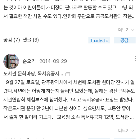
이다. 동영상을 보는 것과는 차원이 달랐다. 생생한 현장감과 긴장감
을 부리는 홍길동의 괴력을 두려워하여 길동을 죽이려고 한다. 이처
는 것이다.어린이들이 개미장터 판매자로 활동할 수도 있고, 그냥 와
이 전해졌다. 아이들의 진지한 모습이 이뻤다. ㅎㅎㅎ 여희숙 선생님
럼 프랑켄슈타인 박사와 길동 아범 홍상직 판서'는 괴력을 발산하는
서 필요한 책만 사갈 수도 있다.연합회 주관으로 공공도서관과 작은
말씀이 독서의 꽃은 토론이라고 하였는데 오늘 그 꽃이 활짝 피는 것
아들을 두려워해 죽이려고 했던 오이디푸스의 못난 아버지였다. ​못
도서관에서 모은 책을 판매도 하고, 개미장터 참여한 가정에서 판매
을 봤다. 내가 토론자로 나서도 저렇게 조리 있게 말하지 못할텐데 아
더보기
난 아버지와 비범한 아들의 관계, 형편없는 원본(院本)과 뛰어난 사
도 한다.전집은 전집으로만 교환할 수 있고, 권당 500원에 판매하는
이들은 참 잘했다. 5학년은 3인 1조로 각반 대표가 나와서 찬반 토론
공감 (
7
)
댓글 (3)
본(寫本), 나아가 원본 없는 복제의 아우라는 문학적으로 다양하게
걸 원칙으로 한다. 제3회 책나눔 도서교환 장터2014. 10. 25. 토. 11
을 하였다. 홍길동은 처벌 받아야 한다는 찬성측과 처벌 받지 않아야
변주되어 양산되었다. 영화 << 블레이드 러너 >> 도 창조주인 인간
~16시첨단 대상공원 도서교환 개미장터. 문화공연. 체험부스. 독서
한다는 반대측 의견이 팽팽하였다. 사회자의 진행에 따라 엄격하게
보다 더 인간적인 피조물을 다룬다. 영화 속 복제 인간'은 인간보다 더
골든벨광산구 작은도서관 연합회 주관 광산구작은도서관연합회
순오기
2014-09-29
메뉴
시간을 지키며, 명확한 근거를 들어 논지를 펼쳤다. 상대측 질의에 응
인간적이며 반대로 인간은 복제 인간보다 더 기계적이며 냉정하다.
주관 책나눔 행사가 이번 토욜에 열린다.올해로 세번째라 경험을 바
답하기 위해서는 책 내용을 완전히 숙지하고 있어야 하며, 배경 지식
도서관 문화마당, 독서유공자...
돌연변이를 다룬 괴물 영화도 이 공식에서 벗어나지 않는다. B급 영
탕으로 세 달 전부터 일정을 확정하고 진행했는데막상 일을 맡기로
또한 풍부하여야 한다. 임기응변도 강해야 하고, 말주변도 있어야 하
9월 27일 토요일, 광주광역시에서 세번째 도서관 한마당 잔치가 열
화에서는 괴수'는 방사능 누출 때문에 탄생했다고 대충 퉁치지만 사
한 사람들이 행사가 겹치다 보니 차질이 생긴다. 선약 우선으로 일을
며, 상대측 공격에 흥분하지도 않아야 한다. 예의를 갖춰 토론에 임해
렸다.작년에는 어떻게 하는지 둘러만 보았는데, 올해는 광산구작은도
실 꼼꼼하게 따지고 들면 괴물은 인간 욕망이 만든 사생아'인 것이다.
해야 되는데.... ㅠ 늘푸른은 걱정인형 만들기 체험부스를 운영하고,
야 한다. 5학년인데도 나름 준비를 많이 해 왔으며 상대측의 질문에
서관연합회 체험부스에 참여했다.그리고 독서유공자 표창도 받았다.
나는 항상 새빨간 반골 정신으로 ' 피조물의 역린 ' 을 지지했다. 괴물
나는 독서골든벨 OX 퀴즈를 진행한다. 선정도서는 5권으로 옛이야
적절히 대답 하는 것을 보니 참 기특하였다. 지난 겨울, 독서 연수 받
작은도서관 운영 만 3년에 과분한 상이다 싶으면서도, 그동안 좋아
은 기존 질서를 파괴하는 존재'로 묘사되지만, 사실...... ​괴물은
기, 인권, 환경, 역사 인물과 고전으로 분류했다.<이야기 주머니> <
을 때 일대일 토론을 해봤는데 참 힘들었다. 유대인들이 아주 어려서
서 즐겨 한 일이라 기쁘다. 교육청 소속 독서유공자 12명, 도서관 소
질서를 파괴하는 존재가 아니라 낡은 질서를 파괴하고 새로운 질서를
우리는 모두 소중해요> <아파트 옆 작은 논> <정조> <홍길동전
부터 이렇게 토론을 하면서 자라는 걸로 알고 있다. 이렇게 일상을 토
속 독서유공자 12명이던가... 정확한 수는 모르겠다.이름 가나다순으
복원하는 존재'다. 가족은 괴물에 의해 파괴된 폐허와 곤경에 맞서 싸
> 어린이에게 책 읽을 동기부여 의미로 쉽게 읽을 책을 골랐다.선정
더보기
론하며 자라는 아이와 그렇지 못한 아이와는 커다란 차이가 있을 게
로 상을 받아서 나는 네번째였다.올해는 교육감과 시장님이 참석을
우면서 그동안 풍요 속에서 잃어버렸던 가족애를 되찾는다. 그것은
도서는 어떤 출판사 책이든 관계없고, 혹 책을 안 읽었어도 맞출 수 있