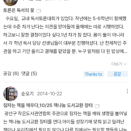
흙수저로 살아가야 하는 설움. ​아아. 흘러라, 눈물이여 ! 홍길동은 주
구나. 조금만 움직여도 땀이 나는 여름철 우리 모두 건강하게 보내자!
토론은 독서의 꽃
먹 불끈 쥐고 괄약근에 힘을 주며 길 위에 서 있다. 아버지, 아버지 씹
사랑하는 아빠가.
수요일, 교내 독서토론대회가 있었다. 작년에는 5-6학년이 함께했
새끼. 너는 입이 열 개라고 할 말 없어. 그는 도적 소굴에 들어가 활빈
는데 수준 차가 난다는 의견을 받아들여 올해에는 따로 시행하였다.
당의 두목이 되고, 세를 키워 율도국을 세워 율도국의 시조(始祖)가
하고보니 잘한 결정이었다 싶다.1년 차가 참 컸다. 몸이 둘이 아니라
된다. 시조라는 말은 홍길동에게 아버지는 없다는 소리가 아닌가.
서 각 학년 독서 담당 선생님들이 대부분 진행하셨다. 난 전체적인 주
고전 << 홍길동전1) >> 이야기'다. 허준은 실존 인물이었던 신출귀
관을 하고 기안 올리고 결재를 맡았을 뿐. 누구 말처럼 다 된 밥상에
몰했던 도둑2) 위에 문학적 상상력을 덧대어서 ' 도술을 부리는 정의
숟가락만 얹은 격이다. 처음으로 독서토론하는 것을 직접 참관하였
로운 홍길동 ' 이라는 캐릭터를 만들었다. 허준이 이 소설에서 말하고
더보기
다. 독서토론은 그냥 토론과는 성격이 좀 다르다. 말 그대로 책을 읽고
싶었던 속내는 못난 아버지(연산군 폭정 시대)를 버리고 새로운 나라
공감 (
6
)
댓글 (5)
그 바운더리 안에서 논제를 정하고 토론을 하는 것이다. 5학년은 <홍
를 건설하고자 하는 욕망이었을 것이다. ​① 아버지를 원본(原本)이
길동전>을 읽고 ' 홍길동은 처벌 받아야 하는가?' 라는 논제로 찬반토
라고 하고 아들을 복제(複製)라고 가정한다면, ② 아버지를 창조주
론을 했다. 6학년은 그 동안 독서토론을 위해서 동일 주제를 다루고
순오기
2014-10-22
메뉴
라고 하고 아들을 피조물이라고 가정한다면, ③ 아버지를 정품이라
있는 6권의 책을 읽었다. 그 6권의 책을 아우르는 ' 어떻게 사는 것
고 하고 아들을 짝퉁이라고 설정한다면 : 소설 << 홍길동 >> 은 소
잠자는 책을 깨우다,10/25 책나눔 도서교환 장터
이 가치 있는 삶인가?' 논제로 원탁회의를 진행하였다. 전임지에서 후
설 << 프랑켄슈타인 >> 과 유사하다. 프랑켄슈타인 박사'가 자신
광산구 작은도서관연합회 주관으로 잠자는 책을 깨워 생명을 불어넣
배가 진행하는 찬반토론을 본 적이 딱 한 번 있는데 독서토론은 아니
이 만든 괴물이 어마어마한 힘의 소유자'라는 사실을 깨닫고 그 힘이
는 책나눔 도서교환 장터를 연다.아이들 성장기에 맞춰 읽고 밀려난
었던 기억이 난다. 그러니 제대로 된 독서토론을 본 것은 이번이 처음
두려워 피조물을 죽이려고 했듯이, 홍길동 아버지 홍판서 또한 도술
책이나 우리집에선 필요치 않으나 다른 집에서는 필요할 책들을 나누