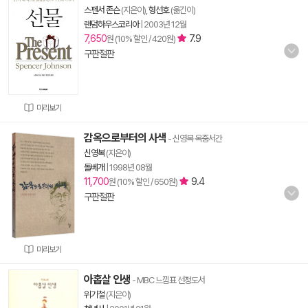
스펜서 존슨
(지은이),
형선호
(옮긴이)
랜덤하우스코리아
|
2003년 12월
7,650
7.9
원 (10% 할인 / 420원)
구판절판
미리보기
감옥으로부터의 사색
- 신영복 옥중서간
신영복
(지은이)
돌베개
|
1998년 08월
11,700
9.4
원 (10% 할인 / 650원)
구판절판
미리보기
아홉살 인생
- MBC 느낌표 선정도서
위기철
(지은이)