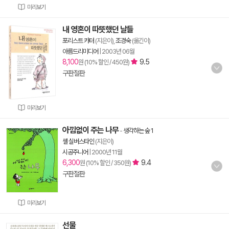
미리보기
내 영혼이 따뜻했던 날들
포리스트 카터
(지은이),
조경숙
(옮긴이)
아름드리미디어
|
2003년 06월
8,100
9.5
원 (10% 할인 / 450원)
구판절판
미리보기
아낌없이 주는 나무
-
생각하는 숲 1
셸 실버스타인
(지은이)
시공주니어
|
2000년 11월
6,300
9.4
원 (10% 할인 / 350원)
구판절판
미리보기
선물