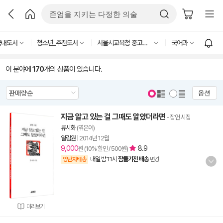
국내도서
청소년_추천도서
서울시교육청 중고등 추천도서
국어과
이 분야에
170
개의 상품이 있습니다.
옵션
지금 알고 있는 걸 그때도 알았더라면
- 잠언 시집
류시화
(엮은이)
열림원
|
2014년 12월
9,000
8.9
원 (10% 할인 / 500원)
내일 밤 11시
잠들기전 배송
양탄자배송
변경
미리보기