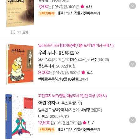
돌베개
|
1996년 09월
7,200
9.0
원 (10% 할인 / 400원)
내일 밤 11시
잠들기전 배송
양탄자배송
변경
미리보기
일러스트 마스킹 테이프(택1, 대상도서 1권 이상 구매 시)
우리 누나
-
웅진책마을 32
오카 슈조
(지은이),
카미야 신
(그림),
김난주
(옮긴이)
웅진주니어
|
2002년 10월
9,000
9.4
원 (10% 할인 / 500원)
택배
로 주문하면
8월 10일 출고
변경
고전 표지 노트(랜덤, 대상도서 1만 원 이상 구매 시)
어린 왕자
-
비룡소 클래식 14
앙투안 드 생텍쥐페리
(지은이),
박성창
(옮긴이)
비룡소
|
2005년 01월
12,600
9.7
원 (10% 할인 / 700원)
내일 밤 11시
잠들기전 배송
양탄자배송
변경