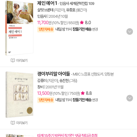
제인 에어 1
-
민음사 세계문학전집 109
샬럿 브론테
(지은이),
유종호
(옮긴이)
민음사
|
2004년 10월
11,700
8.0
원 (10% 할인 / 650원)
내일 밤 11시
잠들기전 배송
양탄자배송
변경
미리보기
괭이부리말 아이들
- MBC 느낌표 선정도서. 양장본
김중미
(지은이),
송진헌
(그림)
창비
|
2001년 11월
13,500
8.8
원 (10% 할인 / 750원)
내일 밤 11시
잠들기전 배송
양탄자배송
변경
미리보기
타계 15주기 박완서 작가전, 댓글 적립금 추첨