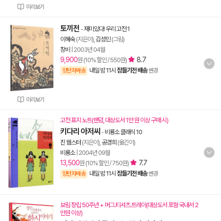
미리보기
토끼전
-
재미있다! 우리 고전 1
이혜숙
(지은이),
김성민
(그림)
창비
|
2003년 04월
9,900
8.7
원 (10% 할인 / 550원)
내일 밤 11시
잠들기전 배송
양탄자배송
변경
미리보기
고전 표지 노트(랜덤, 대상도서 1만 원 이상 구매 시)
키다리 아저씨
-
비룡소 클래식 10
진 웹스터
(지은이),
공경희
(옮긴이)
비룡소
|
2004년 09월
13,500
7.7
원 (10% 할인 / 750원)
내일 밤 11시
잠들기전 배송
양탄자배송
변경
보림 창립 50주년 + 머그.티셔츠.트레이(대상도서 포함 국내서 2
만원 이상)