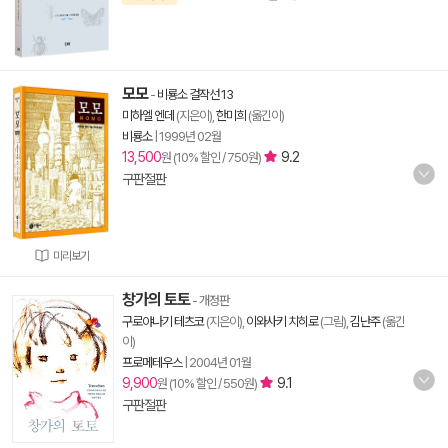
모모
-
비룡소 걸작선 13
미하엘 엔데
(지은이),
한미희
(옮긴이)
비룡소
|
1999년 02월
13,500
9.2
원 (10% 할인 / 750원)
구판절판
미리보기
창가의 토토
- 개정판
구로야나기 테츠코
(지은이),
이와사키 치히로
(그림),
김난주
(옮긴
이)
프로메테우스
|
2004년 01월
9,900
9.1
원 (10% 할인 / 550원)
구판절판