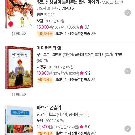
정민 선생님이 들려주는 한시 이야기
- MBC 느낌표 선
정도서, 보급판
-
진경문고 5
정민
(지은이)
보림
|
2003년 02월
15,300
9.1
원 (10% 할인 / 850원)
내일 밤 11시
잠들기전 배송
미리보기
양탄자배송
변경
에이번리의 앤
루시 모드 몽고메리
(지은이),
클레어 지퍼트
,
조디 리
(그림),
김경미
(옮긴이)
시공주니어
|
2002년 02월
10,800
9.2
원 (10% 할인 / 600원)
내일 밤 11시
잠들기전 배송
양탄자배송
변경
미리보기
파브르 곤충기
장 앙리 파브르
(지은이),
정석형
(옮긴이)
두레
|
2000년 04월
13,500
8.0
원 (10% 할인 / 750원)
내일 밤 11시
잠들기전 배송
양탄자배송
변경