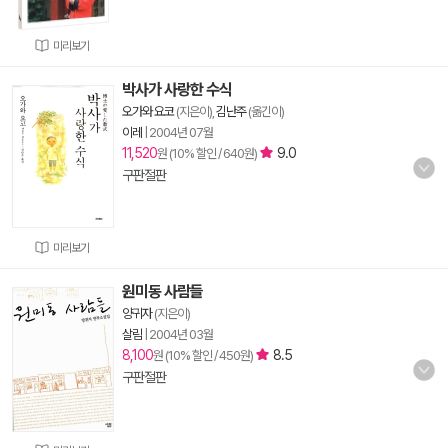
미리보기
박사가 사랑한 수식
오가와 요코
(지은이),
김난주
(옮긴이)
이레
|
2004년 07월
11,520
9.0
원 (10% 할인 / 640원)
구판절판
미리보기
원미동 사람들
양귀자
(지은이)
살림
|
2004년 03월
8,100
8.5
원 (10% 할인 / 450원)
구판절판