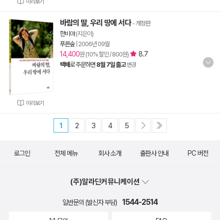
미리보기
바람의 딸, 우리 땅에 서다
- 개정판
한비야
(지은이)
푸른숲
|
2006년 09월
14,400
8.7
원 (10% 할인 / 800원)
택배
로 주문하면
8월 7일 출고
변경
미리보기
1
2
3
4
5
로그인
전체 메뉴
회사 소개
출판사 안내
PC 버전
(주)알라딘커뮤니케이션
1544-2514
일반문의 (발신자 부담)