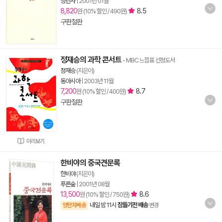
청년사
|
2001년 01월
8,820
8.5
원 (10% 할인 / 490원)
구판절판
정재승의 과학 콘서트
- MBC 느낌표 선정도서
정재승
(지은이)
동아시아
|
2003년 11월
7,200
8.7
원 (10% 할인 / 400원)
구판절판
미리보기
한비야의 중국견문록
한비야
(지은이)
푸른숲
|
2001년 08월
13,500
8.6
원 (10% 할인 / 750원)
내일 밤 11시
잠들기전 배송
양탄자배송
변경