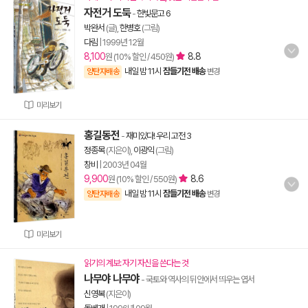
자전거 도둑
-
한빛문고 6
박완서
(글),
한병호
(그림)
다림
|
1999년 12월
8,100
8.8
원 (10% 할인 / 450원)
내일 밤 11시
잠들기전 배송
양탄자배송
변경
미리보기
홍길동전
-
재미있다! 우리 고전 3
정종목
(지은이),
이광익
(그림)
창비
|
2003년 04월
9,900
8.6
원 (10% 할인 / 550원)
내일 밤 11시
잠들기전 배송
양탄자배송
변경
미리보기
읽기의 계보: 자기 자신을 쓴다는 것
나무야 나무야
- 국토와 역사의 뒤안에서 띄우는 엽서
신영복
(지은이)