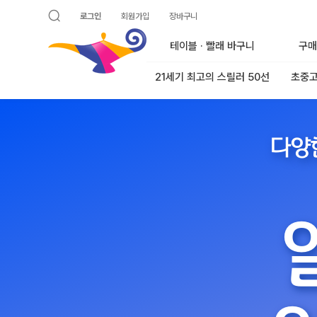
로그인
회원가입
장바구니
검색 열기
알라딘
테이블 · 빨래 바구니
구매
21세기 최고의 스릴러 50선
초중고
다양