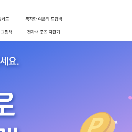
성카드
묵직한 여운의 드립백
 그림책
전자책 굿즈 자판기
세요.
로