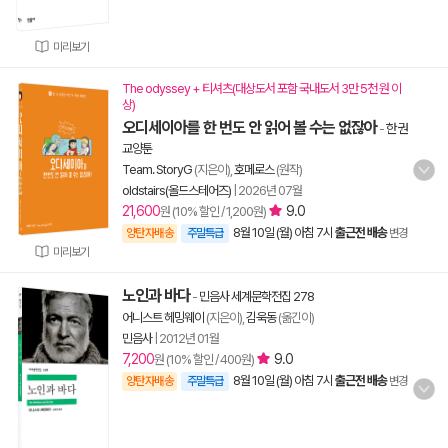
미리보기
The odyssey + 티셔츠(대상도서 포함 국내도서 3만 5천 원 이
상)
오디세이아를 한 번도 안 읽어 볼 수는 없잖아
-
한 권
교양툰
Team. StoryG
(지은이),
호메로스
(원작)
oldstairs(올드스테어즈)
|
2026년 07월
21,600
9.0
원 (10% 할인 / 1,200원)
8월 10일 (월) 아침 7시
출근전 배송
양탄자배송
주말특급
변경
미리보기
노인과 바다
-
민음사 세계문학전집 278
어니스트 헤밍웨이
(지은이),
김욱동
(옮긴이)
민음사
|
2012년 01월
7,200
9.0
원 (10% 할인 / 400원)
8월 10일 (월) 아침 7시
출근전 배송
양탄자배송
주말특급
변경