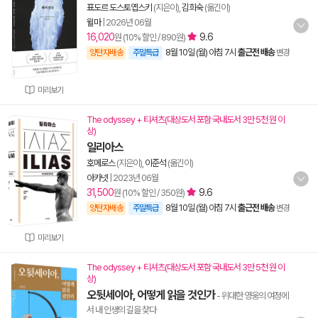
표도르 도스토옙스키
(지은이),
김희숙
(옮긴이)
윌마
|
2026년 06월
16,020
9.6
원 (10% 할인 / 890원)
8월 10일 (월) 아침 7시
출근전 배송
양탄자배송
주말특급
변경
미리보기
The odyssey + 티셔츠(대상도서 포함 국내도서 3만 5천 원 이
상)
일리아스
호메로스
(지은이),
이준석
(옮긴이)
아카넷
|
2023년 06월
31,500
9.6
원 (10% 할인 / 350원)
8월 10일 (월) 아침 7시
출근전 배송
양탄자배송
주말특급
변경
미리보기
The odyssey + 티셔츠(대상도서 포함 국내도서 3만 5천 원 이
상)
오뒷세이아, 어떻게 읽을 것인가
- 위대한 영웅의 여정에
서 내 인생의 길을 찾다