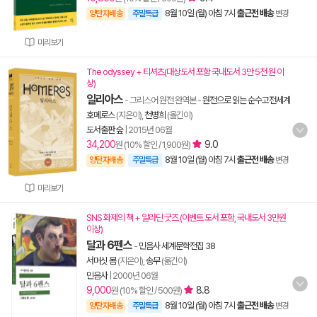
8월 10일 (월) 아침 7시
출근전 배송
양탄자배송
주말특급
변경
미리보기
The odyssey + 티셔츠(대상도서 포함 국내도서 3만 5천 원 이
상)
일리아스
- 그리스어 원전 완역본
-
원전으로 읽는 순수고전세계
호메로스
(지은이),
천병희
(옮긴이)
도서출판 숲
|
2015년 06월
34,200
9.0
원 (10% 할인 / 1,900원)
8월 10일 (월) 아침 7시
출근전 배송
양탄자배송
주말특급
변경
미리보기
SNS 화제의 책 + 알라딘 굿즈 (이벤트 도서 포함, 국내도서 3만원
이상)
달과 6펜스
-
민음사 세계문학전집 38
서머싯 몸
(지은이),
송무
(옮긴이)
민음사
|
2000년 06월
9,000
8.8
원 (10% 할인 / 500원)
8월 10일 (월) 아침 7시
출근전 배송
양탄자배송
주말특급
변경