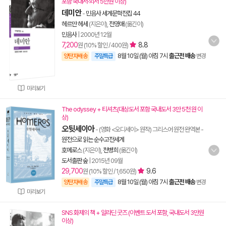
포함 국내서·외서 5만원 이상)
데미안
-
민음사 세계문학전집 44
헤르만 헤세
(지은이),
전영애
(옮긴이)
민음사
|
2000년 12월
7,200
8.8
원 (10% 할인 / 400원)
8월 10일 (월) 아침 7시
출근전 배송
양탄자배송
주말특급
변경
미리보기
The odyssey + 티셔츠(대상도서 포함 국내도서 3만 5천 원 이
상)
오뒷세이아
- (영화 <오디세이> 원작) 그리스어 원전 완역본
-
원전으로 읽는 순수고전세계
호메로스
(지은이),
천병희
(옮긴이)
도서출판 숲
|
2015년 09월
29,700
9.6
원 (10% 할인 / 1,650원)
8월 10일 (월) 아침 7시
출근전 배송
양탄자배송
주말특급
변경
미리보기
SNS 화제의 책 + 알라딘 굿즈 (이벤트 도서 포함, 국내도서 3만원
이상)