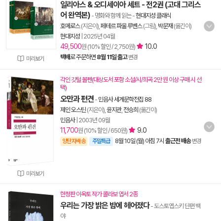
일리아스 & 오디세이아 세트 - 전2권 (고대 그리스
어 완역본)
- 명화와 함께 읽는
-
현대지성 클래식
호메로스
(지은이),
페테르 파울 루벤스
(그림),
박문재
(옮긴이)
현대지성
|
2025년 04월
49,500
10.0
원 (10% 할인 / 2,750원)
택배
로 주문하면
8월 11일 출고
변경
미리보기
각인 깃털 볼펜(대상도서 포함 소설/시/희곡 2만 원 이상 구매 시 선
택)
오만과 편견
-
민음사 세계문학전집 88
제인 오스틴
(지은이),
윤지관
,
전승희
(옮긴이)
민음사
|
2003년 09월
11,700
9.0
원 (10% 할인 / 650원)
8월 10일 (월) 아침 7시
출근전 배송
양탄자배송
주말특급
변경
미리보기
한정판 이옥토 작가 콜라보 엽서 2종
우리는 가장 밝은 밤에 헤어졌다
- 도스토옙스키 단편 백
야