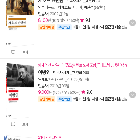
체호프 단편선
-
민음사 세계문학전집 70
안톤 파블로비치 체호프
(지은이),
박현섭
(옮긴이)
민음사
|
2002년 11월
8,100
9.1
원 (10% 할인 / 450원)
8월 10일 (월) 아침 7시
출근전 배송
양탄자배송
주말특급
변경
미리보기
화제의 책 + 알라딘 굿즈 (이벤트 도서 포함, 국내도서 3만원 이상)
이방인
-
민음사 세계문학전집 266
알베르 카뮈
(지은이),
김화영
(옮긴이)
민음사
|
2019년 09월
9,000
9.0
원 (10% 할인 / 500원)
8월 10일 (월) 아침 7시
출근전 배송
양탄자배송
주말특급
변경
미리보기
21세기 최고의 책