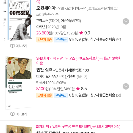
상)
오뒷세이아
- 영화 <오디세이> 원작, 호메로스 전문가의 그리
스어 원전 완역본
호메로스
(지은이),
이준석
(옮긴이)
아카넷
|
2023년 10월
28,800
9.9
원 (10% 할인 / 320원)
8월 10일 (월) 아침 7시
출근전 배송
양탄자배송
주말특급
변경
미리보기
SNS 화제의 책 + 알라딘 굿즈 (이벤트 도서 포함, 국내도서 3만원
이상)
인간 실격
-
민음사 세계문학전집 103
다자이 오사무
(지은이),
김춘미
(옮긴이)
민음사
|
2004년 05월
8,100
8.5
원 (10% 할인 / 450원)
8월 10일 (월) 아침 7시
출근전 배송
양탄자배송
주말특급
변경
미리보기
화제의 책 + 알라딘 굿즈 (이벤트 도서 포함, 국내도서 3만원 이상)