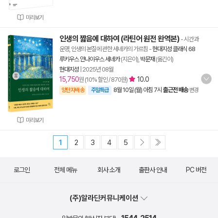
미리보기
인생의 짧음에 대하여 (라틴어 원전 완역본)
- 시간과
운명, 인생의 본질에 관한 세네카의 가르침
-
현대지성 클래식 68
루키우스 안나이우스 세네카
(지은이),
박문재
(옮긴이)
현대지성
|
2025년 08월
15,750
10.0
원 (10% 할인 / 870원)
8월 10일 (월) 아침 7시
출근전 배송
양탄자배송
주말특급
변경
미리보기
1
2
3
4
5
로그인
전체 메뉴
회사 소개
출판사 안내
PC 버전
(주)알라딘커뮤니케이션