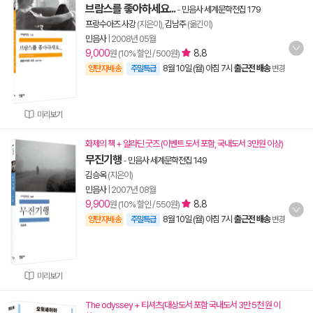
브람스를 좋아하세요...
-
민음사 세계문학전집 179
프랑수아즈 사강
(지은이),
김남주
(옮긴이)
민음사
|
2008년 05월
9,000
8.8
원 (10% 할인 / 500원)
8월 10일 (월) 아침 7시
출근전 배송
양탄자배송
주말특급
변경
미리보기
화제의 책 + 알라딘 굿즈 (이벤트 도서 포함, 국내도서 3만원 이상)
무진기행
-
민음사 세계문학전집 149
김승옥
(지은이)
민음사
|
2007년 08월
9,900
8.8
원 (10% 할인 / 550원)
8월 10일 (월) 아침 7시
출근전 배송
양탄자배송
주말특급
변경
미리보기
The odyssey + 티셔츠(대상도서 포함 국내도서 3만 5천 원 이