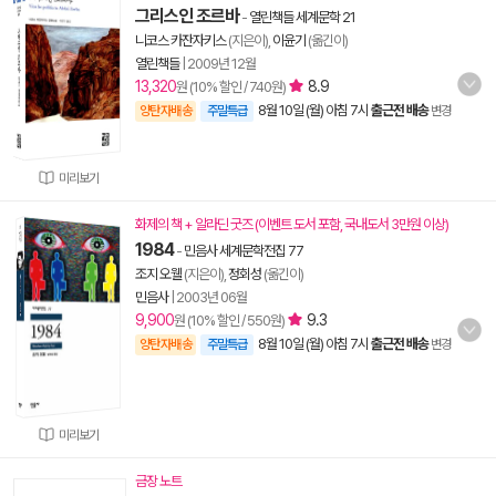
그리스인 조르바
-
열린책들 세계문학 21
니코스 카잔자키스
(지은이),
이윤기
(옮긴이)
열린책들
|
2009년 12월
13,320
8.9
원 (10% 할인 / 740원)
8월 10일 (월) 아침 7시
출근전 배송
양탄자배송
주말특급
변경
미리보기
화제의 책 + 알라딘 굿즈 (이벤트 도서 포함, 국내도서 3만원 이상)
1984
-
민음사 세계문학전집 77
조지 오웰
(지은이),
정회성
(옮긴이)
민음사
|
2003년 06월
9,900
9.3
원 (10% 할인 / 550원)
8월 10일 (월) 아침 7시
출근전 배송
양탄자배송
주말특급
변경
미리보기
금장 노트