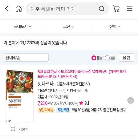
국내도서
고전
전체
이 분야에
21,173
개의 상품이 있습니다.
옵션
8월 특별 선물. 각도 조절 테이블 · 이동식 빨래 바구니 (이벤트 도서
포함 국내서·외서 5만원 이상)
싯다르타
-
민음사 세계문학전집 58
헤르만 헤세
(지은이),
박병덕
(옮긴이)
민음사
|
2002년 01월
7,200
9.1
원 (10% 할인 / 400원)
8월 10일 (월) 아침 7시
출근전 배송
양탄자배송
주말특급
변경
미리보기