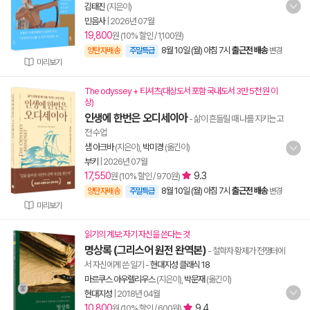
김태진
(지은이)
민음사
|
2026년 07월
19,800
원 (10% 할인 / 1,100원)
8월 10일 (월) 아침 7시
출근전 배송
양탄자배송
주말특급
변경
미리보기
The odyssey + 티셔츠(대상도서 포함 국내도서 3만 5천 원 이
상)
인생에 한번은 오디세이아
- 삶이 흔들릴 때 나를 지키는 고
전 수업
샘 아크바
(지은이),
박미경
(옮긴이)
부키
|
2026년 07월
17,550
9.3
원 (10% 할인 / 970원)
8월 10일 (월) 아침 7시
출근전 배송
양탄자배송
주말특급
변경
미리보기
읽기의 계보: 자기 자신을 쓴다는 것
명상록 (그리스어 원전 완역본)
- 철학자 황제가 전쟁터에
서 자신에게 쓴 일기
-
현대지성 클래식 18
마르쿠스 아우렐리우스
(지은이),
박문재
(옮긴이)
현대지성
|
2018년 04월
10,800
9.4
원 (10% 할인 / 600원)