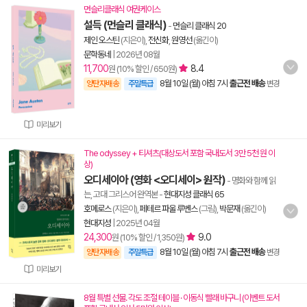
먼슬리클래식 여권케이스
설득 (먼슬리 클래식)
-
먼슬리 클래식 20
제인 오스틴
(지은이),
전신화
,
원영선
(옮긴이)
문학동네
|
2026년 08월
11,700
8.4
원 (10% 할인 / 650원)
8월 10일 (월) 아침 7시
출근전 배송
양탄자배송
주말특급
변경
미리보기
The odyssey + 티셔츠(대상도서 포함 국내도서 3만 5천 원 이
상)
오디세이아 (영화 <오디세이> 원작)
- 명화와 함께 읽
는, 고대 그리스어 완역본
-
현대지성 클래식 65
호메로스
(지은이),
페테르 파울 루벤스
(그림),
박문재
(옮긴이)
현대지성
|
2025년 04월
24,300
9.0
원 (10% 할인 / 1,350원)
8월 10일 (월) 아침 7시
출근전 배송
양탄자배송
주말특급
변경
미리보기
8월 특별 선물. 각도 조절 테이블 · 이동식 빨래 바구니 (이벤트 도서