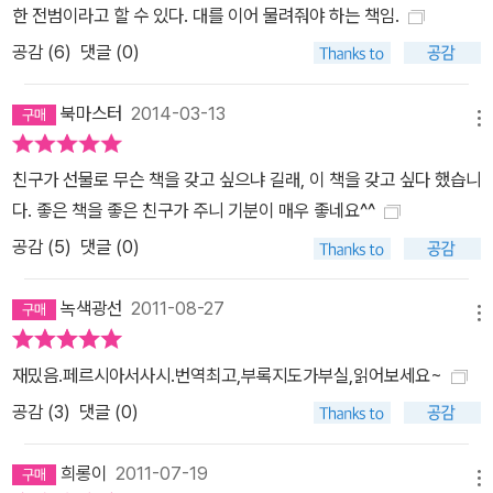
한 전범이라고 할 수 있다. 대를 이어 물려줘야 하는 책임.
시아 전쟁의 배경을 설명한다. 뤼디아는 크로이소스 치세 때 신흥국
공감 (
6
)
댓글 (0)
페르시아에게 패권을 빼앗긴다. 동방의 대표 세력으로 페르시아 왕국
이 그 모습을 드러내며, 페르시아 전쟁 이전에 있었던 동-서 갈등을
북마스터
2014-03-13
서술한다. 그와 동시에 그리스를 복속시키려던 비그리스인, 즉 크로
메뉴
이소스로부터 퀴로스, 캄뷔세스, 다레이오스 등이 사건 전개의 핵심
으로 떠오른다. 그 사이사이 페르시아와 부딪쳤거나 복속된 개별 민
친구가 선물로 무슨 책을 갖고 싶으냐 길래, 이 책을 갖고 싶다 했습니
족과 나라의 소개가 나온다. 한편 서방에서는 페르시아와 대결할 그
다. 좋은 책을 좋은 친구가 주니 기분이 매우 좋네요^^
리스 본토, 특히 아테네와 스파르타의 역사가 여러 단계로 나뉘어 기
공감 (
5
)
댓글 (0)
술된다. 이오니아 반란에 아테네가 가담해 사르데이스를 파괴한 시점
부터, 페르시아와 그리스의 적대관계는 결정적인 단계로 접어든다.
녹색광선
2011-08-27
메뉴
제7~9권에서 전쟁의 역사를 다루고 있는데, 마라톤에서 좌초한 다
레이오스의 원정에 이은 그의 아들 크세르크세스의 전쟁 결의, 군대
재밌음.페르시아서사시.번역최고,부록지도가부실,읽어보세요~
의 사열, 영화<300>으로 널리 알려진 테르모퓔라이 전투, 아르테미
공감 (
3
)
댓글 (0)
시온 전투에 이어 살라미스, 플라타이아이, 뮈칼레에서 거둔 그리스
의 대승을 묘사하는 장면에서<역사>는 절정을 이룬다. 서술 속도도
희롱이
2011-07-19
빨라지고 주제에 어긋나는 설명도 줄어든다. 헤로도토스가 가진 역사
메뉴