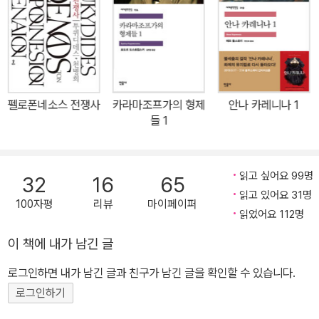
에게 심각한 오해가 있었다. 그는 당시 알려진 세계의 동서남북을 두
『역사』, 투퀴디데스의 『펠로폰네소스전쟁사』, 크세노폰의 『페르시아
루 여행하며 웅대한 구상으로 각종 자료를 모아<역사>를 집필했는
원정기』 등 다수가 있으며, 주요 저서로 『그리스 비극의 이해』 등이
데, 민속학 및 지리학적 발견이 이루어지기 전까지 후대 역사가들은
있다. 2022년 12월 향년 83세를 일기로 별세했다.
그의 여행을 거짓으로 여겼으며 그를 허풍쟁이 ‘설화작가’ 정도로 치
부했다. 그래서 그는 고대 역사학의 주류에서 벗어나 있었고 18세기
펠로폰네소스 전쟁사
카라마조프가의 형제
안나 카레니나 1
에 와서야 “역사의 아버지”라는 명예를 회복했다. 그 이유는 헤로도
들 1
토스가 다루는<역사>의 시공간에는 동시대인이 경험하지 못한 세계,
믿어지지 않는 미지의 땅에 대한 기록이 많아도 너무 많았던 것이다.
먼 나라 옛 시대의 왕들, 서민들, 그들의 관습과 습관, 지형과 기후, 전
읽고 싶어요 99명
32
16
65
설과 유적들... 그의 저술은 인류의 생활사 그 자체로, 여담(餘談) 형
읽고 있어요 31명
100자평
리뷰
마이페이퍼
식의 지리학적, 인종학적, 민속학적, 역사적 자료들이 대량으로 제시
읽었어요 112명
된다. 이 책에는 참으로 많은 나라와 민족이 나오며 그 나라들의 성립
이 책에 내가 남긴 글
에서 패망에 이르기까지를 누가 믿거나 말거나 기술하고 있다. “나는
로그인하면 내가 남긴 글과 친구가 남긴 글을 확인할 수 있습니다.
들은 대로 전할 의무는 있지만, 그것을 다 믿을 의무는 없다.” 이것은
그의 역사 기술의 원칙이었고, 기록할 수 있는 최대한 다양한 시각과
로그인하기
의견을 기술했다. 이제 학문과 과학의 발달로 헤로도토스는 뛰어난