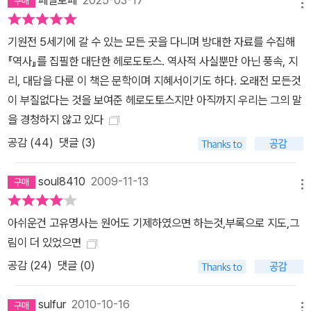
메뉴
포클레스를 만나 지속적인 교류를 주고받으며 시야를 넓혔으며, 학자
의 길로 들어서게 된다. 그리고 아테네인들이 자부심으로 이야기하는
기원전 5세기에 갈 수 있는 모든 곳을 다니며 방대한 자료를 수집해
페르시아 전쟁에 주목해<역사>를 집필한다. 그리스인들은 페르시아
『역사』를 집필한 대단한 헤로도토스. 역사적 사실뿐만 아닌 풍속, 지
제국에 대한 작은 도시국가의 승리에 도취되어 지역적 애국정신, 민
리, 대담을 다룬 이 책은 문학이며 지혜서이기도 하다. 오래전 모든것
족적 정신 등에 고무되어 있었다. 그러나 헤로도토스는 그 이상을 보
이 부질없다는 것을 보여준 헤로도토스지만 아직까지 우리는 그의 말
았다. 그는 페르시아 제국의 방대한 크기에 놀랐으며 여러 언어를 사
을 경청하지 않고 있다
용하는 병사들로 이루어진 다양한 성격의 군대이면서도 단일 지휘 체
공감 (
44
)
댓글 (3)
계를 갖춘 것에 깊은 인상을 받았다. 그리스군은 공통된 언어, 종교,
사고방식, 전쟁 목적에 대한 의견일치에도 불구하고 정치적으로 분열
soul8410
2009-11-13
되어 있었고, 사령관들은 논쟁을 일삼았다. 페르시아군과 그리스군은
메뉴
완전히 대조적이었다. 그러나 그는 페르시아 전쟁에서 전제정치 즉,
아쉬운건 고유명사는 원어도 기제하였으면 하는것,부록으로 지도,그
절대 권력을 가진 페르시아 왕과 입헌정치 즉, 민주주의를 표방하는
림이 더 있었으면
그리스의 이데올로기의 충돌을 보았다. 더 나아가 이민족의 노예화에
공감 (
24
)
댓글 (0)
대한 그리스의 자유를 향한 도전을 보았다. <역사>의 모티브는 자유
대제국 페르시아에 맞선 아테네와 스파르타를 비롯한 그리스인들의
sulfur
2010-10-16
가슴은 어떠한 구속도 허용하지 않겠다는 자유의지로 충만했다. 때문
메뉴