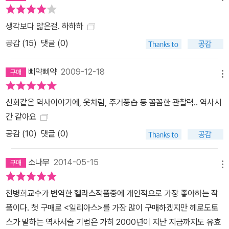
에 이들은 신분과 지위의 높고 낮음을 가리지 않고 페르시아에 맞서
싸웠다. 헤로도토스는 페르시아 전쟁에서 자유를 향한 인간의 처절한
생각보다 얇은걸. 하하하
투쟁과 몸부림을 보았다. 또한 역사에는 어떤 법칙이 있어 전제적 세
공감 (
15
)
댓글 (0)
력은 결국에는 망할 수밖에 없다는 것과 자유를 향한 그리스의 투쟁
이 지니는 역사적 의미를 보았다. 그러므로 헤로도토스는 단순히 역
삐약삐약
2009-12-18
메뉴
사서술을 창시했다는 의미에서뿐 아니라 “자유를 위한 인간의 투
쟁”이라는 개념을 제시한 점에서 “歷史의 아버지”인 것이다. <역사
신화같은 역사이야기에, 옷차림, 주거풍습 등 꼼꼼한 관찰력.. 역사시
>의 구성 <역사>는 전쟁사를 다루면서도 결코 전쟁 이야기만 다루고
간 같아요
있지는 않다. 원래의 관심사인 페르시아 전쟁을 다루기 전에 그 이전
공감 (
10
)
댓글 (0)
근동(近東) 역사를 요약해가는 것도 매우 흥미롭고 유익하며 일화들
과 전체 사건의 큰 흐름을 조화롭게 짜나가는 방식은 감탄을 자아낸
소나무
2014-05-15
다. 책 곳곳에 삽입된 옛이야기나 설화에서도 이야기체 역사에 대한
메뉴
그만의 매력과 타고난 재능을 유감없이 보여준다. 제1권 서언에서 헤
천병희교수가 변역한 헬라스작품중에 개인적으로 가장 좋아하는 작
로도토스는 자신의 이름을 밝힌 뒤 그리스인이든 비그리스인이든 인
품이다. 첫 구매로 <일리아스>를 가장 많이 구매하겠지만 헤로도토
간이 이루어낸 위대한 업적이 망각되지 않고, 동-서가 서로 전쟁을 하
스가 말하는 역사서술 기법은 가히 2000년이 지난 지금까지도 유효
게 된 원인을 밝히고자 이 책을 쓴다고 밝힌다. 제1~6권에서는 페르