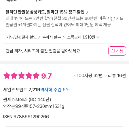
알라딘 만권당 삼성카드, 알라딘 15% 청구 할인
최대 1만원 또는 2만원 할인(전월 30만원 또는 60만원 이용 시) / 카드
발급월 +1개월까지는 전월 실적이 없어도 최대 1만원 혜택 제공
카드/간편결제 할인
무이자 할부
소득공제 1,910원
관심 저자, 시리즈의 출간 알림을 받아보세요
신청
9.7
100자평 32편
리뷰 16편
세일즈포인트
7,219
역사학 주간 6위
원제 historiai (BC 440년)
양장본
994쪽
157*230mm
1531g
ISBN 9788991290266