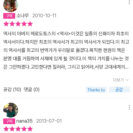
략 준비를 하던 도중 사망하고크세르크세스 1세가 새로운 페르시아
메뉴
당대에 알려져 있는 사항이 상세하게 기재되었기 때문이라 생각된다.
의 황제로 등극한 그 때쯤이었다. (BC 486)그가 태어났던 카리아
다소 지루할 수도 있는 부분이지만, 이를 통해 당시 사람들의 세계인
소나무
2010-10-11
지방은 그리스인들이 식민지로 삼았던 곳으로 이오니아 지역으로 불
식을 자세히 알 수 있다는 점에서 이 책의 중요성을 알게 된다. 또한,
리는데,당시에는 페르시아 제국의 수중에 넘어간 상태였다.어린 헤로
이러한 이유로 헤로도토스가 ˝서양 역사의 아버지˝가 되었다는 사실
역사의 아버지 헤로도토스의 <역사>이것은 일종의 신화이자 최초의
도토스가 열심히 자라는 가운데,크세르크세스는 대군을 모아 10 년
을 실감할 수 있다. 대표적으로, 여러 지역의 신(神)들의 비교를 통
역사서이다.하지만 최초의 역사서가 최고의 역사서가 되었다.이 최고
만에 다시 그리스 본토를 침략한다.BC 480년 테르모퓔레, 아르테미
해, 해당 문명권의 교류를 알 수 있다. 우리가 잘 알고 있는 그리스 신
의 역사서를 최고의 번역가가 우리말로 옮겼다.묵직한 한권의 책은
시온전투에서 선전하고아테네까지 점령, 도시를 약탈하고 신전을 불
화의 신들이 다른 지역의 신들과 어떤 관련이 있는지도 파악할 수 있
분명 대를 거듭하여 서재에 있게 될 것이다.이 책의 가치를 나누는 것
태우며 승리를 확신하지만,살라미스 해전에서 대패하자 두려워진 크
는데, 가령, ｀디오니소스｀는 이집트의 ｀오시리스｀, ｀아폴로｀
은 그만하겠다.고민한다면 질러라, 그리고 읽어라,서양 고대세계의
세르크세스는마르도니우스와 함께 30만 육군 병력만 남기고 해군 병
는 ｀호루스｀에 해당하는 신으로 서술되어 있어 이들 문명권이 상당
원류를 느낄 수 있을 것이다.
력과 함께 퇴각한다.BC 479년 마르도니우스가 이끄는 페르시아군
더보기
부분의 문화를 공유하며 교류해왔다는 사실을 알 수 있다. 6권 이후 ˝
은 또다시 아테네를 점령하지만그리스 연합군과 맞선 플라타이아이
페르시아 전쟁˝에 대한 부분은 잘 알고 있다시피 우리에게 고구려와
공감 (
10
)
댓글 (0)
전투에서 참패한다.얼마 남지 않은 페르시아군은 재빠르게 페르시아
수/당 두 제국과의 싸움을 연상시키는 내용으로 전개된다. 다만, <역
로 퇴각한다.이런 어수선한 틈을 타 그리스군은 이오니아 지방을 회
사>에서 나오는 전쟁 묘사는 비극의 발달한 그리스 문화의 특징 때문
메뉴
복하기 위해 함대를 보낸다.사모스를 점령한 후 뮈칼레곶에서 벌어진
인지, <삼국사기> 등 우리의 기록보다 훨씬 극적인 표현이 많다. <역
전투에서도 그리스군이 승리함으로써마침내 그리스-페르시아 전쟁
nana35
2013-07-01
사>는 기본적으로 아테나이가 헬라스의 구원자로서 어떻게 ｀숙적
의 승자가 정해진다.이렇게 이오니아 지방이 페르시아의 지배하에서
｀ 페르시아를 물리쳤는가를 기록한 승자의 기록이다. 그래서, 글 전