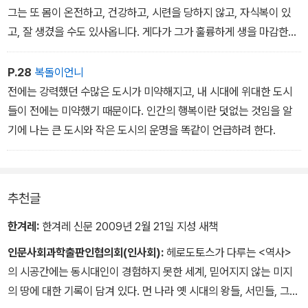
그는 또 몸이 온전하고, 건강하고, 시련을 당하지 않고, 자식복이 있
고, 잘 생겼을 수도 있사옵니다. 게다가 그가 훌륭하게 생을 마감한다
면, 그런 사람이야말로 전하께서 찾고 계시는 사람, 곧 행복하다고 불
릴 자격이 있는 사람이옵니다. 누군가 죽기 전에는 그를 행복하다
P.28
복돌이언니
고 부르지 말고 운이 좋았다고 하소서. ... 그러나 제가 말한 복을 가
전에는 강력했던 수많은 도시가 미약해지고, 내 시대에 위대한 도시
장 많이 타고나고 그것을 끝까지 누리다가 편안하게 죽는 사람이야말
들이 전에는 미약했기 때문이다. 인간의 행복이란 덧없는 것임을 알
로 제가 보기에 행복한 사람이라고 불릴 자격이 있는 것 같나이다. 전
기에 나는 큰 도시와 작은 도시의 운명을 똑같이 언급하려 한다.
하! 무슨 일이든 그 결말이 어떻게 되는지 눈여겨보아야 하옵니다. 신
께서 행복의 그림자를 언뜻 보여 주다가 파멸의 구렁텅이에 빠뜨리시
는 경우가 비일비재하니까요.˝
추천글
솔론의 이런 말이 크로이소스에게는 전혀 마음에 들지 않았다.
한겨레:
한겨레 신문 2009년 2월 21일 지성 새책
인문사회과학출판인협의회(인사회):
헤로도토스가 다루는 <역사>
의 시공간에는 동시대인이 경험하지 못한 세계, 믿어지지 않는 미지
의 땅에 대한 기록이 담겨 있다. 먼 나라 옛 시대의 왕들, 서민들, 그들