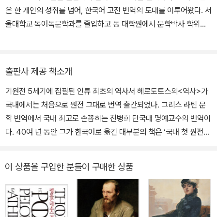
도시 투리오이에 가서 펠로폰네소스 전쟁 초기까지 살았던 것으로 전
은 한 개인의 성취를 넘어, 한국어 고전 번역의 토대를 이루어왔다. 서
해진다. 그가 대단한 여행가임을 그의 저서 《역사》를 통해 알 수 있지
울대학교 독어독문학과를 졸업하고 동 대학원에서 문학박사 학위를
만, 언제 여행을 했는지는 전해지지 않는다. 그의 여행 범위로는 북으
받았으며, 독일 하이델베르크대학교에서 고전학과 독문학을 수학했
로 스키타이, 동으로 유프라테스를 내려가 바빌론, 남으로는 이집트
다. 희랍어와 라틴어에 대한 정규 검정을 거친 뒤, 고대 텍스트를 원문
의 엘레판티네, 서로는 이탈리아와 아프리카 키레네에까지 이르고 있
으로 읽고 번역하는 작업을 평생의 과업으로 삼아왔다. 그에게 고전
다. 그가 생애를 마친 곳은 아테네라는 설과 또 하나는 투리오이라는
출판사 제공 책소개
번역은 단순히 텍스트를 옮기는 일이 아니었다. 작품이 지닌 오랜 전
설 등 두 가지 설이 있다.
기원전 5세기에 집필된 인류 최초의 역사서 헤로도토스의<역사>가
승과 형식, 텍스트가 형성되어온 문헌학적 흐름을 살피고, 그 안에 담
국내에서는 처음으로 원전 그대로 번역 출간되었다. 그리스 라틴 문
긴 의미 구조와 문체, 극적 리듬을 함께 읽어낼 때 비로소 번역은 완성
학 번역에서 국내 최고로 손꼽히는 천병희 단국대 명예교수의 번역이
되었다. 천병희는 오랜 훈련과 치밀한 검토를 바탕으로, 이러한 여러
다. 40여 년 동안 그가 한국어로 옮긴 대부분의 책은 ‘국내 첫 원전번
층위를 한국어로 옮기며 고전이 지닌 사유와 아름다움을 오늘의 독자
역’이다. 정년퇴직 후 천교수의 작업 집중도나 속도는 노익장이라고
에게 전달해왔다. 호메로스의 서사시에서 비극과 희극, 철학과 역사
하기에도 믿기지 않는 정도다. 젊음의 짐을 훌훌 털고 자신만의 세계
에 이르기까지 방대한 고전을 체계적으로 번역하며, 한국어로 읽는
이 상품을 구입한 분들이 구매한 상품
에 빠질 수 있는 노년의 자유와, 작업할 수 있을 때까지 그리스 고전을
서양 고전의 기반을 마련했다. 주요 번역서로는 『일리아스』 『오뒷세
손에서 놓지 않으리라는 애착과 열정의 산물로, 우리는 또 한 권의 원
이아』 『아이스퀼로스 비극전집』 『소포클레스 비극전집』 『에우리피데
전번역 고전 목록을 갖게 되었다. 헤로도토스에 관한 오해_ 서울 가본
스 비극전집』 『아리스토파네스 희극전집』, 플라톤 전집, 아리스토텔
사람하고 안 가본 사람하고 싸우면... 여기<역사>의 저자 헤로도토스
레스의 『니코마코스 윤리학』 『정치학』 『수사학/시학』, 헤로도토스의