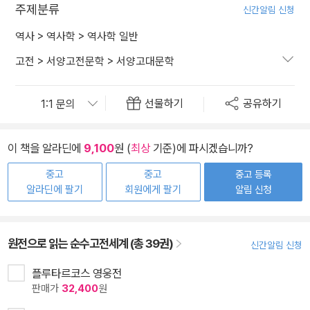
주제분류
신간알림 신청
역사
>
역사학
>
역사학 일반
고전
>
서양고전문학
>
서양고대문학
선물하기
공유하기
이 책을 알라딘에
9,100
원 (
최상
기준)에 파시겠습니까?
중고
중고
중고 등록
알라딘에 팔기
회원에게 팔기
알림 신청
원전으로 읽는 순수고전세계 (총 39권)
신간알림 신청
플루타르코스 영웅전
판매가
32,400
원