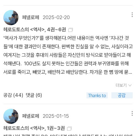
그리스 침공에 직접적인 원인을 제공한 것으로 서술해간다. 이 이오
위해 군대를보냈다. 이들이 마라톤 평야에 상륙하면서 기원 전 490
이 마음을 돌이켜 그리스인들 편이 되거나 페르시아군이 그들을 불신
가 쉽게 이해하도록 도와주었다. 그의 접근도 신선하고 흥미를 끈다.
제가 된다. 예수-기독교가 아니면 미개인이라고 여기는 것은 지금도
이나 사실 제대로 읽어본 사람들은 거의 드문 책들이라고 할 수 이겠
니아 전쟁을 통해 많은 도시들의 시민들이 희생됐다. 나름의 전쟁을
년 제 1차 그리스-페르시아 전쟁이 시작된다. 페르시아 군은 엄청난
해 더 이상 전투에 참가시키지 않을 것이라는 의도였고 이 전략은 성
그렇게 특이하지 않음에도 그의 글에는 관심을 끄는 새로움이 담겨있
그리고 앞으로도 마찬가지일 것이다. 반대로 동양은 19세기 서양 제
습니다.사실 일종의 철학책이라 솔직히 읽으면서도 무슨 소리인가 하
페넬로페
2025-02-20
메뉴
일으킬만한 이유들과 열망들이 있기도 했다. 노예 상태로 이주한 민
규모를 자랑하지만,그들은 경보병, 기마병 위주였고, 다양한 피지배
공적이었다. (8권 22장, 9권 98장)또 하나 가장 큰 이유는 페르시아
다. 그는 아르케(arche), 아페이론(apeiron), 그리스어(mythos)
국주의와 과학과 무기의 위력에 압도되어 서양을 두려워 한다. 그래
는 경우도 많기에 읽다가 포기하는 경우도 상당히 많지요.아마도 소
족들과 혈육이 몰살당한 사람들의 분노와 복수심 등. 주목할 만한 것
민족으로 구성된 군대였다. 페르시아 정예군인 불사부대도 있었지만,
제국의 오만(Hybris)이었다.그리스 연합군을 깔본 것은 물론이고 아
헤로도토스의 <역사>, 4권~6권
에 담겨 있는 신화(myth)의 개념들을 이해하기 쉽게 설명한다. 그리
서 동양인은 이 서양공포증으로 인해 서양을 극복하는 사고방식을 가
설책에 비해서는 쉽게 읽히지 않는 책들이지만 인생에 도움을 주는
은 지도자들의 욕망과 무책임이다. 그들은 자신들이 빼앗긴 권력의
전체 군대에서 차지하는 비율은낮았다. 페르시아군의 단점은 전투에
테네 점령시 신전을 불태워 신들을 모독할 만큼 그들의 오만은 하늘
‘역사가 무엇인가?’를 생각해본다.어떤 내용이든 역사엔 ‘지나간 것
고 그에 대한 현대의 철학자들의 해석도 간략하고 쉽게 설명해주고
지지 못한다. 동양은 서양을 서양은 동양을 파악하지 못한다. 21세기
책들이기에 한번 쯤 읽어 볼 필요가 있다고 생각됩니다.▣ 역 사
자리를 회복하기 위해 시민들의 복수심과 불안감을 이용한다. 페르시
서 질거 같다는 신호가 보이면, 피지배민족의 군대들은 도망갈 생각
을 찔렀다.아르테미시온 전투에서는 북풍이 불어 페르시아 함대를 침
들‘에 대한 결과만이 존재한다. 완벽한 진실을 알 수 없는, 사실이라고
있다. 서론 부분에서 가장 눈길을 끈 내용은 “인간이 경이로움을 경
초인 지금까지도 가짜 신은 동서양 문명의 사고에서 전혀 빠지지 않
45.삼국유사 일연 민음사 46.역사의 종말 프랜시스 후
아가 시민들을 다른 곳으로 이주시켜 노예로 삼을지도 모른다는 거짓
만 한다는 것이었다. 헬라스 도시국가는 중보병 위주였고,긴 창과 방
몰시켰고, 플라타이아이전투, 뮈칼레 전투에서는 엘레시우스의 데메
여겨지는 그것을 후대의 사람들은 자신만의 방식으로 받아들이고 해
험하면서 이에 대한 반응으로 철학을 시작했다(8p)”고 한 아리스토
고 강력한 영향력을 행사하며 사람들의 사고와 판단에 착오를 일으키
쿠야마 한마음사 47.역사란 무엇인가 (까치글방 133) E. H. 카 까치
을 전파하며 선동한다. 아리스타고라스는 이오니아의 많은 도시들이
패를 활용해서 페르시아와 대적했다. 마라톤에서 페르시아군과 대적
테르 성역 옆에서 벌어졌는데 페르시아군이 엘레시우스에 있는 자신
석해낸다. 100년도 살지 못하는 인간들은 권력과 부귀영화를 위해
텔레스의 말이다. 인간은 경이로움을 만나면, 두 가지 반응을 보인다.
고 있다. 인터넷과 비행기 그리고 위성 통신은 지구 위에 모든 것이 실
48.백범일지 [보급판] 김구 돌베개 49.국화와 칼 [5판] 루스 베네딕
다 일어난 것처럼 호도하여 다른 도시들의 참전하게 한다. 그리고 패
한 아테나이군은 10명의 지휘관이 이끌고 있었다. 그중에서 10번 째
의 신전을 불태운 까닭에 여신께서 그들을 멀리하신 것 같다. (9권 6
서로를 죽이고, 빼앗고, 배반하고 배반당한다. 차가운 한 뼘 땅에 묻히
경배를 하거나, 질문을 한다. 경이로움에 대한 과학이나 철학적 반응
시간이 가능하게 만들었다. 그리고 필요한 만큼의 과학 지식도 마련
트 을유문화사 50.고려시대 사람들은 어떻게 살았을까. 1-2 한국역
색이 짙어지자 도주하기를 반복하는 것을 볼 수 있다.(제5권~6권)
지휘관인 밀티아데스가 주로 언급되는 것을 보니 그가 주도적으로 전
5장, 101장)헤로도토스의 ‘역사’는 알려져 있는 것처럼 과장된 부분
고 말 그들은 모든 것이 부질없다는 사실을 언제나 뒤늦게 깨닫는다.
은 질문이다. 고대 인간을 둘러싼 세계에 대한 질문들은 과학이 답해
되었다. 이제는 신이라는 것은 자연 신들이건 유일 신들이건 모두 가
사연구회 청년사 51.조선시대 사람들은 어떻게 살았을까. 1-2 [개정
더보기
헤로도토스는 이 역사를 기록하며 페르시아 전쟁의 원인들에 집중한
쟁을 이끌었던 것으로 보인다. 앞으로 페르시아와의 전투를 이야기할
이 없는 것은 아니지만 자기 자신이 직접 여행을 하면서 얻은 경험과
역사는 현재를 살아가는 인간들의 처연한 이야기다. 주어진 처지대
야 할 문제들이 많았고, 이어지는 질문들은 철학의 영역에 해당한다.
짜라는 것을 알기에 충분한 조건이 형성되었다. 그러나 태어날 때부
판] 한국역사연구회 청년사 52.강대국의 흥망 폴 케네디 한국경제신
공감 (
44
)
댓글 (6)
다. 지도자들의 욕망에 의해 전쟁에 끌려 나온 시민들과 노예들의 희
때 헬라스지휘관들의 뛰어난 역활을 이야기할 것이다. 하지만, 전쟁
현지 사제, 서기, 주민들의 진술에 기반하여 사건을 기록하여 신뢰를
로 먹고 마시며 육체를 보전해 하루를 살아내야 되는 한 그 부질없음
철학은 이런 질문을 할 수 있는 생각의 훈련이다. 지중해를 중심으로
터 신에 대해 듣고 자란 경우 그것을 벗어나는 것은 아주 어려운 일이
문사 53.사기열전. 1-2. 사마천 민음사 54.역사 헤로도토스 숲 55.
생에 대해서는 간과하고 있다. 전쟁의 승패가 기울면 지도자들은 항
이 끝난 후 그들은 모두 모함을 받거나 시기를 당해서 쫓겨난다. 힘들
얻고 있다. 소포클레스의 비극에서처럼 신의 영향에서 완전히 벗어나
의 루틴에서 벗어날 수 없다. 허무하고 모순되며 쓸모없음에도 ‘나’를
그리스와 시칠리아 아프리카 북부, 이오니아 지역의 과학자와 철학자
다. 힘든 일이 닥치면 당장 무엇인가에 의존하려는 마음이 들기 때문
갈리아 전기 가이우스 율리우스 카이사르 56.1차세계대전사 존 키건
복과 결사 항전을 고민하고, 협정을 맺기도 하지만, 합의에 이르는 마
때는 단합하고,지도자를 지지하지만 먹고 살만하면 자기들끼리 싸우
고 있지는 못하지만, 나름대로의 객관성을 확보하고자 노력한 부분은
보전하기 위해 지금의 현상에 매몰되어 살 수 밖에 없는 이유가 여기
들의 지도를 보며, 그동안 읽어왔던 서양 고전 독서가 이 책을 쉽게 읽
페넬로페
2025-01-15
메뉴
이다. 이것은 인간의 기본 조건이다. 그러나 신을 찾지 말고 스스로 한
청어람미디어 57.2차세계대전사 존 키건 청어람미디어 58.10년 후
지막까지 이익을 앞에 놓고 유리한 위치를 점하기 위해 치열한 싸움
면서 권력 투쟁을 하는 헬라스 도시국가의 모습에서 그들의 미래를
인정할 수 밖에 없다. 또한 생생한 문체와 수많은 에피소드들은 책 읽
에 있다. 그래서 역사는 되풀이된다. 앞을 내다보기가 힘든 것이
도록 하는 데 도움이 되었다는 생각을 하게 된다. 어쩌면 이 두꺼운
번 더 생각해서 문제를 해결하도록 노력하는 것이 유일한 선택이다.
세계사 구정은 외 추수밭 2015 교육사 59.나의 문화유산 답사기. 1-
헤로도토스의 <역사>, 1권~3권
을 싸운다. 그 와중 협상과 지체와 결렬과 재개 사이를 오가며 사람들
엿볼 수 있다. 마라톤은 헬라스 도시국가 중아테나이와 인근 도시 국
는 즐거움을 한 껏 배가시킨다. 키케로가 말했듯이 ‘역사의 아버지’라
다. [기원전 500년경, 페르시아의 영토는 동쪽의 파키스탄에서 중앙
책의 1장 부분이 『수학의 정석』 「집합」이 될지도 모른다. 도무지 이해
그 외에 신에게 의지해서 해결 된 것은 전혀 없었다. 신화는 두 종류가
7 [개정증보판] 유홍준 창작과비평사 60.세계사 편력. 1-3 J. 네루