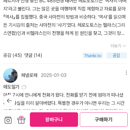
페르시아 전쟁 중인 BC 485년경 태어난 헤로도토스는 ‘역사의 아버
의 희생을 키우는 것을 보게 된다. 이들 고대 국가들은 전쟁 중 서로가
가인 플라타이아이만 참전한 전투였는데, 예상외로 헬라스의 중보병
는 말이 그냥 얻어진 것이 아니다.
아시아를 거쳐 북쪽의 마케도니아까지, 남쪽으로는 이집트까지 이르
할 수 없는 철학적 용어들이 멈추게 할지 모르겠다. 현재로서는 모르
있다. 하나는 자연의 만물을 신이라 여겨 자신의 생활이 신들에 의해
일빛 61.뜻으로 본 한국역사(젊은이들을 위한 새 편집) 함석헌 한길
지’라고 불린다. 그는 많은 곳을 여행하며 직접 체험하고 자료를 모아
적이 되기도, 연합군을 이루기도, 중재자로서 개입하기도 한다. 구원
의 위력을 실감할 수 있는 전투였다. 페르시아에서 그리스본토까지
렀다. 그리스인은 페르시아 인을 야만인이라고 불렀지만, 페르시아
는 것은 놓고 갈 예정이다. 내일 만나서 읽을 생각을 하니 오히려 맘이
정해져 있다고 생각하고 그것을 적은 것, 즉 본래의 원시 사회로부터
사 62.만들어진 전통 에릭 홈스봄 휴머니스트 2004 한국출판문화
『역사』를 집필했다. 중국 사마천의 방법과 비슷하다. ‘역사’를 읽으며
(舊怨)을 따라 혹은 이익을 따라 합종연횡을 일삼는 모습을 보여준
거리는 결코 가깝지 않기 때문에 페르시아군은 싸울 수 있는 병력이
인은 매우 진보적인 문명을 이룩한 대제국이었다.-‘전쟁 연대기’, 조셉
편해진다. 준비도 예습도 없이 책만 지고 가서 반가운 친구와 앉아서
시작된 신화이다. 두번째 신은 가짜 신이다. 그리스의 신들과 신화들
산업진흥원 63.간디 자서전 마하트마 건디 한길사 64.다산 정약용
든 기시감의 출처는 사마천의 ‘사기’였다. 헤로도토스는 헬라스(그리
다. 고대에 일어난 전쟁의 발단과 전개, 그리고 결론으로 가는 과정이
더 있었지만, 페르시아로 돌아갔다. 잘못하면 퇴로가 끊겨서 더 많은
커먼스, 니케북스, ‘그리스-페르시아 전쟁’ 중에서.] 이미 거대한 제국
읽다가 올 생각을 하니 그 만남이 기대된다. 또 다른 모임에서도 낭
은 역사 기록으로서 해석을 정확하게 하면 그 안의 사건을 알 수 있지
유배지에서 만나다 박석무 한길사 65. 역사 1~4 한국사편찬위원회
스연합)인과 비헬라스인이 전쟁을 하게 된 원인을 찾고, 그것이 망각
현대 전쟁과 다르지 않은 것을 보게 된다. 영화 <서부전선 이상 없다
피해를 받을 수 있기 때문이었다. 다레이오스의 아들인 크세르크세
을 이룬 페르시아의 왕 다레이오스는 바뵐론을 함락한 뒤 스퀴타이족
독을 하고 있다. 중고등학생 남자아이 둘과 헤로도토스 『역사』를 낭
만, 로마인들은 그리스 신들을 자신들의 신으로 받아들여 자신들과
북하우스 역사관련 추천도서는 한국사및 한국 관련 인물책과 (서양사
되는 것을 막고자 ‘역사’를 집필했다고 서언에서 밝힌다. 헤로도토스
> 에서는 휴전시간 15분을 앞두고 지휘관의 자존심 때문에 신병들을
스가아버지의 복수를 하기 위해 4년 동안 준비한 페르시아 침공군의
을 정복하기 위해 원정을 떠난다. 인도에서 승리를 거둔 후였다. 이스
독하고 있다. 읽고 설명해주고 지도나 역사와 인물설명을 해야 해서
전혀 맞지 않는 다신교를 믿었다. 이것은 정말 가짜 신화이다. 진짜 신
더보기
위주의)역사 개괄서를 주로 추천하고 있는데 특히 공군사관학교 추천
는 이 책을 사건 중심의 역사적 사실만을 내용으로 한 것이 아닌 여담
적의 참호로 보내 육탄전을 벌이는 비인도적 장면이 있다. 종전 협정
규모는 약 120만 명, 약 1200 척의 함대였다. 헤로도토스는 비교적
트로스(지금의 도나우)강을 지나 우크라이나 지역과 흑해 지방의 남
그렇게 편하지만은 않지만 덕분에 나는 세 번째 읽고 있고, 눈으로 읽
화와 가짜 신화가 있다. 이런 신화는 동북아의 신화들, 인도의 신화들,
공감 (
45
)
댓글 (14)
도서다보니 갈리아 전기나 제 1~2차 대전사와 같은 전생사가 포함된
형식으로 지리학적, 인종학적, 민속학적, 역사적 자료들을 다양하게
내용이 독일에 수치스러운 것이었기에 지도자는 프랑스군을 그대로
자세하게 각 민족에서 보낸 군대의 규모를 설명했다. 물론, 전체 인원
부 러시아로 전진한다. 헤로도토스는 스퀴타이족에 속하는 여러 민족
고 정리할 때와 달리 새롭게 보이는 부분들을 발견한다. 곰브리
메소포타미아의 신화들, 이집드의 신화들, 게르만의 신화들, 켈트의
것이 특이하네요.그리고 많은 위인들의 전기중 간디 자서전을 추천한
서술한다. 개별 민족과 나라의 특징에 대해서도 자세히 소개한다. 자
보낼 수 없다고 울분을 토한다. 적의 참호에서 끔찍한 육탄전을 벌이
이나 동원된 함선의 수가 정확하다고 볼 수는 없다. 페르시아가 당한
의 풍속, 관습, 법, 그들이 생겨난 경위와 스퀴티스 땅에 대해 자세히
치 『서양미술사』는 미술 모임에서 한 주에 한 장씩 요약 발표하면서
신화들, 아프리카의 신화들, 남태평양의 신화들, 그 밖의 신화들이 있
것도 이색적으로 보입니다.<계속>
주 자신의 생각이나 느낌을 언급하고 있고, 어떤 부분에서는 더 이상
던 파울 보이머는 칼에 찔리고, 그가 숨을 거두기 직전 휴전 나팔이 울
페넬로페
2025-01-03
메뉴
수모를되갚기 위해 크세르크세스는 직접 참전하기로 하고, 육군과 수
서술한다. 워낙 넓은 지역이라 볼일을 보기 위해 일곱 가지 언어를 위
읽었던 책이다. 그 모임 회원과 한 번쯤 읽었던 몇 사람이 낭독만 해보
다. 이 모든 신화는 누구나 다 알아야 한다. 아주 재밌다. 그러나 성경
서술할 수 없는 자신의 한계도 인정한다. 『역사』 1권에서 3권은 페르
리고 사격중지 명령이 내려진다. 그 소리를 들으며 파울은 죽는다. 전
군 양용작전을 펼쳐서 그리스를 침공하기로 한다. 헬레스폰토스 해협
한 일곱 명의 통역이 필요할 정도이다. 이 부분은 읽는 재미가 제법 쏠
자는 의견이 모아져 읽기 시작했다. 그런데 이 독서가 기대했던 것 보
은 가짜이다. 로마의 신들이 가짜 신들이듯이. 나의 블로그 (진화의
애도일기
시아가 점점 제국으로 발전해가는 내용을 담고 있다. 고대의 역사는
쟁의 허망함을 전하려는 극적 연출 장면이다. 그리고 지도층의 몇 사
에 수교를 설치해서말을 타고 건넌 후에 트라케, 마도니아, 텟살리아
쏠하다. 알고 있는 대로 이 지역의 추위는 워낙 극심해 다레이오스도
다 큰 효과가 있어서, 처음 읽었던 때와 달리, 시대별 정리가 되고, 보
끝 / the last evolution) http://blog.daum.net/erysis
아침 7시에 언니에게 전화가 왔다. 전화를 받기 전에 엄마가 떠나셨
뒤로가
결국 침략과 전쟁으로 끊임없이 승리와 패배를 반복하는 과정이다.
람의 공로 의식이나 욕심에 의해 많은 생명이 부질없이 죽어가는 전
를 거쳐 앗티케로 쳐들어가는 계획이었다. 동시에 함대는 바다로 육
어쩔 도리가 없었다. 또한 넓은 초원을 넘나드는 스퀴티스 지역의 사
기
이지 않던 그림이 보이고, 또 곰브리치의 작은 오류들이 보이기 시작
다는 사실을 미리 알아버렸다. 특별한 경우가 아니면 우리는 그 시간
페르시아는 뤼디아와 메디아를 정복하고, 아나톨리아 반도의 이오니
쟁에 대한 분노를 느끼게 한다. 원작을 각색한 이 영화는 2023년 미
군과 보조를 맞추어 에게해의그리스 섬들을 거치지 않고, 해안 지대
람들은 유목 생활을 하며 활쏘기에 유능했고 잔인하면서도 용감했다.
했다. 그동안 읽었던 책들과 관람했던 전시들을 통해 얻은 지식과 보
에 전화를 하지 않는다. 우리에게 특별한 일이란 ‘엄마’와 관련된 일
아 지역의 여러 그리스 민족이 세운 폴리스를 속국으로 만든다. 그 뒤
국과 영국 아카데미에서 많은 부분 수상을 했다. 영화는 아름다운 풍
를 따라 그리스 본토로 진입했다. 페르시아해군도 다민족으로 구성
‘그들이 해결한 중대사란 그들이 추격하는 자는 아무도 그들에게서
보관함담기
선물하기
는 눈이 생겼음을 스스로 느낀다. 격려가 되는 독서다. 바르트의 책
뿐이다. 며칠 전부터 마음의 준비를 하라는 연락을 받았고, 마지막으
장바구니
구매하기
지금의 이집트인 아이귑토스를 정벌한다. 퀴로스, 캄뷔세스, 다레이
경과 전장의 잔인함을 대비시킨다. 인물들의 대화는 때로 즐거운 상
된 군대였다. 이들이 병참을 맡았다고는 볼 수 없다. 왜냐하면, 페르시
벗어나지 못하고, 그들이 따라잡히고 싶지 않으면 아무도 그들을 따
(『영도의 글쓰기』)이 잘 읽혀지는 것을 보니, 이 처방이 맞나 보다. 어
로 엄마를 보러 가려고 했었지만, 결국 나는 엄마의 임종을 지키지 못