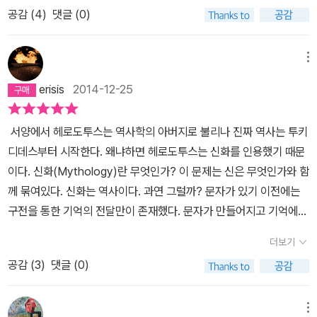
어렵다. 지리를 아는 것이 중요하다고 했는데, 지도를 봐도 당시의 명
사 보고서다.그 목적은 인간들의 행적들이 시간이 지나면서 망각되
야만과 문명이 공존하는 공간이었음을 여실히 보여주고 있다. 신은
공감 (
4
)
댓글 (0)
칭으로 표기가 안되어 있어서 매칭 테이블을 통해 현재의 지역을 지
고,헬라스인(그리스인)들과 비헬라스인(非그리스인)들의 위대하고
떠났어도 신탁의 위력은 사후적으로 공인되고 있는 것이다. 둘째, 현
도에서 찾아야 한다. 뤼디아 왕국의 수도였고, 페르시아에 병합된 후
도 놀라운 업적들이사라지는 것을 막고, 무엇보다도 헬라스인들과비
명한 조언자인 데마라토스가 스파르테를 떠나 페르시아에 충성을 하
메뉴
중요한 지역이었던 사르데이스는 현재 튀니키예 마니사주 샤르트이
헬라스인들이 서로 전쟁을 하게 된 원인을 밝히는 데 있다.5. 책의 신
게 된 계기나 텟살리아인들이 오로지 포키스인들에 대한 적대감에서
다. 다행히 <역사>에 몇 장의 지도가 있다. 그 당시의 지역명으로 표
빙성나는 솔직히 말해 아이귑토스의 경계 말고 아시아와 리뷔에의 경
erisis
2014-12-25
페르시아에 부역하는 상황 등을 통해 하나의 큰 사건 안에서도 다른
기된 지도를 통해 전체적인 조망이 가능하지만, 책에 언급된 모든 지
계를 알지 못한다.(2권 17장)내가 지금까지 아이귑토스에 관해 말한
이해관계에 얽힌 작은 사건들이 별도로 운행되고 있음을 잘 짚어준
역과 도시를 포함하고 있지는 않다. 이 책의저자인 헤로도토스는 기
것은 내가 직접 보고 판단하고 탐사한 것에 근거한다. (2권 99장)나
서양에서 헤로도투스는 역사학의 아버지로 불리나 진짜 역사는 투키
다. 정혼 약속 때문에 아카이오이족이 합심하여 참전한 트로이 전쟁
원전 485년에 태어났다고 한다. 처음에 <역사>가 그리스-페르시아
는 들은 것을 전할 의무는 있지만, 들은 것을 다 믿을 의무는 없으며,
디데스부터 시작한다. 왜냐하면 헤로도투스는 신화를 인용했기 때문
의 낭만은 더 이상 찾아볼 수 없다. 마지막으로, 페르시아 전쟁을 통해
전쟁에 대한 역사책으로 알았다. 그래서, 당연히 헤로도토스가 그리
이 말은 이 책 전체에 적용된다. (7권 152장)정복하러 간 각 부족들
이다. 신화(Mythology)란 무엇인가? 이 문제는 신은 무엇인가와 함
확립된 ‘헬라스인’들의 정체성과 결속감을 들 수 있다. 헤로도토스가
스인이라고 생각했는데,책을 구매 후 읽어 보니 그는 소아시아 서남
과 마주칠 때 그 부족의 유래와 관습, 중요인물들의 에피소드에 대해
께 묶여있다. 신화는 역사이다. 과연 그럴까? 문자가 있기 이전에는
아테나이 사절단의 입을 빌려 말하고 있듯이, 서로 투닥거리면서도
부 카리아 지방의할리카르낫소스 시에서 태어났다고 한다. 이곳은 현
상세하게 설명한 후 다시 사건을 진행하는 방식을 사용한다. 직접 여
구전을 통한 기억의 전달만이 존재했다. 문자가 만들어지고 기억에
개성을 지닌 도시국가들이 존망의 위기를 맞이하여, 점점이 떨어져
재 튀르키예 남서부 물라주에 있는 보드룸 도시이다. 당시 이오니아
행한 곳은 사제나 서기, 부족민들의 얘기를 듣고 인용하며 자신의 견
의존하는 힘든 작업은 문자가 간단하게 대신하게 되있다. 정확성과
있던 자신들이 실로 순망치한의 운명 공동체이며 페르시아인들과 확
더보기
지방은 그리스 문화권이었기때문에 헤로도토스도 그리스의 영향을
해를 덧붙인다.6. 책의 내용페르시아 제국의 기틀을 마련한 퀴로스 2
신뢰성이 확보되었다. 이때는 거짓말을 하지 않았다. 사실을 사실로
연히 구별되는 언어와 관습을 지니고 있다는 자각에 눈을 뜨게 된 것
많이 받았을 것이다. 이오니아는 에게해에 접한 튀르키예 남서부 지
세(재위 BC 559~529) 시기의 뤼디아와 메디아 왕국 정복,캄뷔세
공감 (
3
)
댓글 (0)
적었다. 이게 무슨 말인가 좀 낮설 것이다. 헤로도투스는 페르시아 제
이다. 이 발견은 일인 군주 치하의 예속을 거부하고 자유의 위대함을
역를 칭하는 말이다. 헤로도토스는 방대한 기록을 남겼다.헤로도토스
스 2세(재위 BC 530~522) 시기의 아이귑토스(이집트) 정복, 다레
국의 그리스 침략을 적은 역사책이다. 그런데 그 당시에는 자연과 사
천명한 대목과 함께 그리스 사회의 빛나는 문명화를 대변하지만 흡사
가대단한 저술가라고 말할 수 있다. 기원 전 시대에 기록물이 있던 것
이오스 1세(재위 BC 522~486) 시기의 스퀴티스(스키타이) 및 리
물을 영혼이 있고, 신적인 것이라고 여겼다. 신이 등장한다. 테세우스
신의 장난처럼 거대한 적을 물리치고 난 후에 싹튼 사회적 오만함은
메뉴