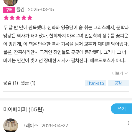
도 아니고, 교통이 편한 것도 아니지만, 많은 지역을 직접 방문하고,탐
뷔에(북아프리카) 원정 실패, 이오니아 반란(BC494), 마라톤 전투
의 크레타 원정에서 미노타우로스라는 반신반우가 등장한다. 19세기
그 토대를 완전히 뿌리 뽑아버렸다. 페르시아 전쟁의 놀라운 승리는
즐김
2025-03-15
문하면서 기록을 남겼다는 것은 놀랄 일이다. 북아프리카, 이집트, 에
참패(BC 490)를 통한 헬라스 원정 실패, 크세르크세스 1세(재위 B
크레타 발굴을 통해 이것은 신화가 아니라 역사적인 사실이었다는 것
그리스를 단결시켰지만 자신들의 힘을 과신하게 만들었고 종국에는
티오피아, 시리아, 이라크, 이란, 튀르키에, 불가리아, 그리스,시칠리
C 486~465) 시기의 테르모퓔라이 전투, 아르테미시온 해전, 살라
이 증명되었다. 이것이 본래의 신화이다. 역사적인 사실, 거짓말이 아
펠로폰네소스 전쟁이라는 끔찍한 내전을 불러왔다.
두 달 반 만에 완독했다. 신화와 영웅담이 숨 쉬는 그리스에서, 문학과
아 등을 여행하는 것도 쉽지 않은데, 여행하면서 기록하고, 듣고, 정리
미스 해전(BC 480), 플라타이아이 전투, 뮈칼레 전투(BC 479)를
닌 현재의 사건을 단지 자연과 사물에 대한 신화적인 표현으로 적었
맞닿은 역사가 태어났다. 철학까지 아우르며 인문학의 정수를 꽃피운
하고, 후대에 글로 남겼다는 점은존경스럽다. 물론, 헤로도토스가 남
통한 헬라스 원정 실패를 다루고 있다.수많은 에피소드가 있지만, 특
을 뿐 1. 시기 2. 장소 3. 인물들이 정확하게 기록된 것이다. 신화적인
이 땅답게, 이 책은 단순한 역사 기록을 넘어 교훈과 재미를 담아냈다.
긴 많은 내용들이 사실이 아닐 수도 있다. 하지만, 그는 하나의 사건에
히 기억에 남는 에피소드는 다음과 같다.1권 29~33장 솔론과 크로이
표현으로. 그렇다면 헤로도투스의 기록은 역사인가, 신화인가? 당연
물론, 잔혹하리만치 극적인 장면들도 곳곳에 등장했다. 그러나 그 너
서로 다른 내용을 들었다면, 그것들을밝히고, 자신의 견해를 남긴다.
소스크로이소스 : 세상에서 가장 행복한 사람은 누구인가?솔론 : 무
히 신화적인 용어들이 나올 뿐 역사를 기록한 것이다. 그것도 천만다
머에는 인간이 빚어낸 장대한 서사가 펼쳐진다. 헤로도토스가 아니었
헤로도토스는 헬라스도시국가들과의 전쟁의 도화선이 된 이오니아
슨 일이든 그 결말이 어떻게 되는지 눈여겨 보아야 하옵니다. 신께서
행히 기록을 남겼다. 무슨 일이 있었는지 문자로 기록을 남기지 않았
다면, 이 모든 위대한 순간들은 잊히고 사라졌을 것이다.가장 압도적
반란을 다루기 전까지 550페이지 정도를 페르시아에 할당했다. 페르
행복의 그림자를 언뜻 보여주시다가 파멸의 구렁텅이에 빠뜨리시는
다면 과거에 무슨 일이 있었는지 알 수가 없다. 그 과거의 모든 사실은
더보기
인 장면은 페르시아 원정대의 규모였다. 지나가는 곳마다 초토화시킬
시아에 대해 적대적이지 않고, 객관성을 유지한다. 영화 300에서의
경우가 비일비재하니까요.1권 119장 퀴로스와 하르파고스 인육식사
현재에 직접적인 영향을 미친다. 부모가 없이 자식은 존재하지 않듯
공감 (
1
)
댓글 (1)
만큼 방대한 병력, 전쟁을 벌이기도 전에 그 자체로 승리를 확신했을
어처구니없는 페르시아의 묘사나 시오노 나나미의 그리스, 로마에 대
2권 86장 아이귑토스 미이라 제작3권 39~43장 사모스 참주 폴뤼
이. 그러나 현실은 내용이 너무 많다. 스스로 하루 동안 있었던 일을
것이다. 그러나 허세만으로는 일당백의 전력을 갖춘 그리스군을 상대
한 지나친 칭송보다 헤로도토스가 더 객관적인 저술가라고 생각한다.
크라테스의 행운의 반지가장 아끼는 반지를 버리지만 잡은 물고기를
돌아본다면 그것을 다 적을 수 있겠는가? 적을 수 없다. 그러나 핵심
할 수 없었다. 제국의 위력 앞에서도 물러서지 않았던 그리스 동맹군.
헤로도토스의 서술이 정확하지 않는다고해도 그 당시에 리뷔에(아프
통해서 다시 되찾은 운좋은 폴뤼크라테스 이야기매사에 성공하는 것
사항을 적는다면 중요한 사건들이 기록되고 그것을 통해 쉽게 개인과
쓰기
마이페이퍼 (65편)
그들의 용기와 전술은 어디에서 비롯되었을까?인상 깊었던 것은, 그
리카 리비아) 내륙의 기후, 네일로스강(나일강)의 기원, 아이귑토스
보다는 성공과 실패를 거듭하며 살아가는 것이 더 낫기 때문입니다.
사회를 이해할 수 있다. 이것이 그날의 기록이고 역사이다. 신은 본래
리스군이 전쟁을 앞두고 항상 신에게 제물을 바치고 전조를 살폈다는
와 아이티오피아의 관계 등을 설명했고, 각 민족의문화 및 생활 등에
매사에 성공하는 사람치고 말로가 비참하지 않은 사람의 이야기를 들
자연에 대한 두려움에서 등장한 것이다. 홍수가 일었다면 무엇을 생
그레이스
2026-04-27
메뉴
점이다. 그만큼 그들은 신중했고, 전쟁의 승패가 신의 뜻에 달려 있음
대해 소개를 했다. 참으로 대단한 열정을 소유한 뛰어난 저술가라고
어본 적이 없기에 하는 말입니다.4권 73장 스퀴타이족 사우나4권 1
각하게 되는가? 기상의 변화? 현대인에게도 인간이 잘못을 하여 자