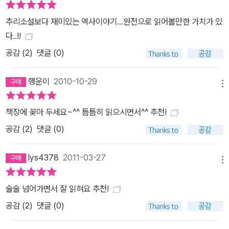
가로서의 눈, 서술방식, 역사에 대한 평가 등이 등장한다. 살라미스,
추리소설보다 재미있는 역사이야기...원전으로 읽어볼만한 가치가 있
플라타이아이 전투로 페르시아 전쟁은 실질적으로 종결되지만, 그 뒤
다..!!
에도 몇 번의 교전이 벌어진다. 헤로도토스의 한계... 그의 기술을 보
공감 (
2
)
댓글 (0)
면 역사적 사건들에 때때로 신적 요소들이 작용하는데, 전조나 신탁
혹은 꿈이 개인으로하여금 역사적인 행위를 하도록 충동하거나 혹은
행운이
2010-10-29
하지 못하도록 만류한다. 반면 실제적인 차원에서는 전략과 정치적
메뉴
고려에 의해 역사적 결단이 내려지는데, 그러한 것에는 인간의 탐욕
과 질투, 복수심과 야망, 정욕 혹은 고귀한 품성 등이 작용한다. 물론
책장에 꽂아 두세요~^^ 틈틈히 읽으시면서^^ 추천!
헤로도토스의 <역사> 전체를 볼 때 기원전 5세기라는 시대적 한계
공감 (
2
)
댓글 (0)
속에서 종교적 요소는 빼놓을 수 없는 코드이기도 한다. 하지만 그가
내세우는 인간은 신의 의지에 복종하는 숙명적 존재가 아니라 신에
lys4378
2011-03-27
메뉴
의해 제한된 한계 안에서 자신의 운명을 결정할 수 있는 매우 광범위
한 능력을 가진 존재다. 더 나아가서는 신적 요소의 개입에도 대등한
술술 넘어가면서 잘 읽혀요 추천!
입장에서 자신의 활동을 추구하고, 신적 존재에 의해 주어진 운명을
공감 (
2
)
댓글 (0)
극복하고자 하는 인간의 모습을 보이기도 한다. 20세기는 초기 그리
스 사상에 대한 이해의 증대로 헤로도토스의 기본 사상을 새롭게 평