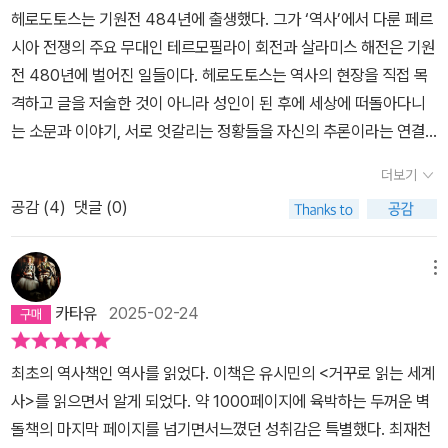
벗어나자주변의 그리스인들이 살던 곳들에서도 여기저기 반란이 일
헤로도토스는 기원전 484년에 출생했다. 그가 ‘역사’에서 다룬 페르
반에 흐르는 ｀헬라스인에 대한｀ 우월감이 표현되어 있고, 이러한
어났을 것이다.헤로도토스가 살았던 할리카르낫소스도 마찬가지였는
시아 전쟁의 주요 무대인 테르모필라이 회전과 살라미스 해전은 기원
기록을 그리스인이 아닌 한국인이 공감하기 어려운 점이 있다. 특히,
데,그 자신이 할리카르낫소스 참주 뤽다미스(Lygdamis)를 축출하는
전 480년에 벌어진 일들이다. 헤로도토스는 역사의 현장을 직접 목
역사적 사건 곳곳에 기재된 ｀신탁｀을 통한 당위성 부여는 구약성경
데 실패하자 사모스로 망명했던 사실로 알 수 있다.(책에 나오는 사모
격하고 글을 저술한 것이 아니라 성인이 된 후에 세상에 떠돌아다니
의 마카베오 가문의 항쟁을 다룬 <마카베오 상,하>와 공통점이 느껴
스에 대한 상세한 기술은 이 시기의 경험으로부터 나왔을 것이다.)그
는 소문과 이야기, 서로 엇갈리는 정황들을 자신의 추론이라는 연결
지지만, ｀신은 우리 편｀이라는 관점은 제 3자 입장에서 다소 설득
후 BC 454년(31살)에 마침내 뤽다미스 축출에 성공하지만동료들
고리로 엮어 한 편의 지도를 작성한 것이다. 그는 호메로스의 서사시
력이 떨어지는 것도 사실이다. 그럼에도, 헤로도토스의 <역사>는 ｀
더보기
과의 견해차로 헤로도토스는 영영 고향을 떠날 수 밖에 없었다.그는
형식을 탈피하고 산문 양식으로 시대를 기록하겠다는 포부를 내비쳤
역사는 과거와 현재 사이의 끊임없는 대화｀라는 E.H 카의 말처럼,
BC 444년(41살)에 남이탈리아 범그리스 식민지 투리오이(Thouri
공감 (
4
)
댓글 (0)
지만 글에 담긴 자신의 목소리를 의식적으로 제거하려는 노력은 보이
고대 그리스인의 세계관을 우리에게 알려준다는 점과 극적인 서술을
oi)로 이주했고 그 곳에서 살다가 사망했거나마케도니아 펠라(Pell
지 않았다. 즉 헤로도토스의 ‘역사’는 건조한 ‘역사적 서술방식’이 다
통해 독자들에게 유익함과 재미를 함께 주는 두꺼운 책이라 할 수 있
a)에서 사망했다고도 한다.BC 445/4년(40/41살)에는 아테네에
소 결여되어 있지만 ‘역사적 주제의식’은 갖추고 있는 과도기적 특징
다.
메뉴
서 사람들에게 자신의 책을 낭독하여 돈을 벌었으며,이 때 페리클레
을 보여준다. (史料의 관점에서 엄밀하게 정보를 다루는 태도는 투퀴
카타유
2025-02-24
스(BC 495~429), 소포클레스(BC 496~406)와 친교를 맺었다
디데스부터 출발한다) 주요한 형식적 특징들을 살펴보면 첫째, 헤로
고 한다.펠로폰네소스 전쟁이 발발한 BC 431년(54살) 이후 몇 년
도토스는 자신의 의견과 사실을 구분하고 직접 들은 이야기와 건네
최초의 역사책인 역사를 읽었다. 이책은 유시민의 <거꾸로 읽는 세계
간의 전쟁을 체험한 그는BC 424년(61살) 이전에 '역사'를 출간한지
들은 정보를 구분하고 있다고 전제하지만 그것을 담은 문체는 에세이
사>를 읽으면서 알게 되었다. 약 1000페이지에 육박하는 두꺼운 벽
얼마 지나지 않아 세상을 떠난 것으로 보인다.2. 헤로도토스 여행 경
에 가깝다. 따라서 탐사보도라는 자신의 언명이나 후대의 평가가 주
돌책의 마지막 페이지를 넘기면서느꼈던 성취감은 특별했다. 최재천
로책에서도 알 수 있지만 헤로도토스가 여행했던 곳으로 추측되는 지
는 엄정한 측량과 계측이라는 뉘앙스보다는 사실과 추론의 역학관계