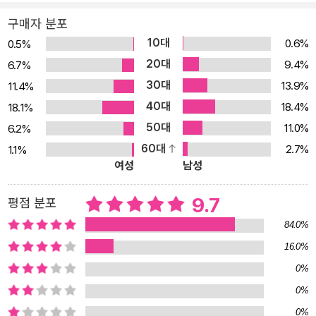
관찰력을 가진 위대한 여행가였고 지리학자였음이 밝혀졌다. 그는 인
구매자 분포
간의 관습과 과거 역사에 지칠 줄 모르는 관심을 가지고, 그것을 실증
10대
0.6%
0.5%
적 학문의 대상으로 삼은 최초의 그리스인이었다. 그가 뚫고 지나온
20대
9.4%
6.7%
시대 헤로도토스는 그리스 세계의 정신 활동에서 역사서술이라는 분
30대
13.9%
11.4%
야를 개척한 선구자이지만, 역사적 성격의 작품을 쓴 최초의 저작자
40대
18.4%
18.1%
는 아니다. 그는 그 이전의 저술가들의 전통적인 요소들을 계승하면
50대
11.0%
6.2%
서 한 발은 전통에, 그러나 다른 한 발은 혁신에 두고 있었다. 헤로도
60대
2.7%
1.1%
토스 이전의 호메로스 시절, 역사는 사실뿐 아니라 신화와 전설들이
여성
남성
혼재되어 있었고, 산문이 아니라 서사시와 같은 운문 형태였다. 그는
산문체로 서술하면서 문학에서 역사를 분리시켰다. 그는 호메로스적
9.7
평점 분포
인 신화적 전통으로부터 지적 혁명의 새로운 시대로 나아가고자 하는
84.0%
중간기를 살았던 인물이다. 그 시대의 진지한 역사란, 멀리 떨어진 나
16.0%
라들이 아니라 자신들이 살고 있는 곳, 그곳 사람들이 명쾌하게 이해
0%
할 수 있는, 지나간 사실이 아니라 현재의 사실을 동시대인의 관점에
서 기술해야 했다. 이러한 지배적 견해가 헤로도토스의 선구자적 역
0%
사서술을 미숙한 것으로 보이게 했다. 선배들은 어느 한 도시에서 오
0%