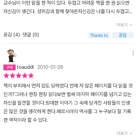
교수님이 이런 말을 한 적이 있다. 두껍고 어려운 책을 한 권 읽으면
역은교통편이 발달한 지금 살펴봐도 어마어마할 정도로 광대하다.어
를 솜씨 좋게 다루는 입심 좋은 이야기꾼의 인상이 한결 진하다. 둘째,
자신감이 생긴다. 성취감과 함께 찾아온자신감은 나를 다시 두껍고
떻게 여행했는지는 의문으로 남아있다.그리스 본토의 모든 지방, 소
저자는 전지적 작가 시점에서 마치 소설을 쓰는 것처럼 모든 지역과
어려운 책으로 이끌 것이다. 역사는과거에 일어났던 일들을 서술한
아시아, 남이탈리아, 시칠리아흑해 연안 -> 스퀴타이족의 나라 -> 흑
인물과 사건의 속내를 최대한 자세하게 밝혀내고 있다. 이러한 기법
더보기
것이다. 일기나 에세이처럼 읽어도 괜찮다. 하지만, 나는 역사를 읽을
해 남안 -> 트라케 지방 -> 마케도니아 지방-> 나일강 상류 엘레판
은 독자들에게 현장에 있는 듯한 착각을 불러 일으켜 무심결에 신뢰
공감 (
4
)
댓글 (0)
때 반드시 두 가지가 필요하다고 생각한다.하나는 지리에 대한 파악
티네시, 나일강 제1폭포 여행, 북아프리카의 퀴레네시 (이집트 4개월
성을 부여하게 한다. 특히 현대인들에게는 마치 리포터가 카메라를
이고, 하나는 맥락을 파악하는 것이다. 인간들이 끊임없는 선택을 통
여행)-> 서아시아 튀로스시, 에우프라테스강, 바뷜론3-1. ‘역사’의 시
들고 전장과 작전 상황실을 오가며 찍은, 적절한 나레이션을 삽입한
해 역사를 만드는데, 이런 선택을 한 이유를이해하려면 지리와 앞서
대적 배경'역사'가 다루고 있는 고대 그리스-페르시아 전쟁 당시중국
메뉴
다큐멘터리를 보는 인상을 안겨 준다. 셋째, 열성적인 탐험가이자 관
일어난 일, 현상들에 대한 파악이 중요하다. 역사책을 읽을 때 지도를
은 공자(BC 552~479), 묵자(BC 480~390) 등 제자백가 사상가
찰자였던 헤로도토스는 자신이 평생에 걸쳐 수집한 정보들을 하나도
toauddl
2010-01-28
펼쳐 보고, 메모장에 플로우 차트같은 기록이 필요하다. 전후 맥락을
가 활약하던 춘추시대였으며,인도는 석가모니(BC 563~480?)가
버리고 싶어하지 않은 듯하다. 그 결과 페르시아 전쟁의 원인을 밝히
파악하기 위해서 인터넷 검색도 필요하다. 역사책을 읽는 재미를 알
생로병사의 뜻을 깨닫고 열반에 들었던 시대였다.3-2. ‘역사’ 출간 시
기 위해 시작된 책의 2/3 가량이 그와 거의 무관한 풍속 보고서로 채
책의 부피에서 먼저 압도 당하였다.언제 저 많은 페이지를 다 읽을 것
기 위해 종합적이고, 체계적인 접근이 중요하다. 이렇게 말하면서 노
기헤로도토스의 '역사’는 책 안에서 펠로폰네소스 전쟁(6권 98장,7
워져 있다. 이는 저술의 완결성을 해치고 분량 배분에 실패하게 만든
인가?그러나 한장 한장 읽다보면 벌써 마지막 페이지를 넘기고 있는
력하고 있지만, 아직 많이 부족하다. 헤로도토스의<역사>를 읽는
권 137장)이 언급되고 있으므로펠로폰네소스 전쟁이 발발한 BC 43
요인이지만 역설적으로 고대인들의 생활상을 생생하게 전달해 주는
자신을 발견할 것이다.방대한 이야기 그 속에 담겨진 사람들의 인생
것은 쉽지 않다. 쉽지 않은 이유 중의 하나가 이 책에서 쓰인 명칭이
1년과아리스토파네스 희극 '아카르나이 구역민들'(523행 이하)에서
의의를 갖는다. 역사적 기록물의 측면에서도 주목할만한 부분들이 있
은 많은 것을 생각하게 한다.페르시아의 역사를 그 누구보다 잘 기록
현재 쓰는 명칭과 다르다는 것이다. 지역, 단위, 장소명 등이 당시의
책이 언급되고 있으므로희극이 공연된 BC 424년 사이에 출간된 것
는데, 첫째, 당대가 신화적 관념에서 서서히 벗어나 인간 사회의 제도
한 역작이라 할 수 있다.
언어로 표현했기 때문에 별도의 매칭테이블이 필요하다. 예를 들어
으로 보인다.4. 책을 쓴 목적헤로도토스가 책을 쓴 목적은 서문에 언
와 역학 관계가 발산하는 영향력을 실감하는 변혁기였음에도 불구하
헬라스가 그리스를 통칭하는 말인지를 알 수 없다면 내용을 이해하기
급되어 있다.이 글은 할리카르낫소스 출신 헤로도토스가 제출하는 탐
더보기
고 여전히 전투의 승리를 위해 인신공양을 하거나 내장점을 치는 등