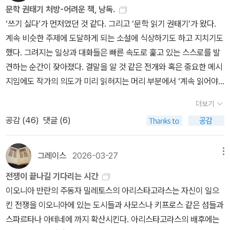
을 믿었다. 수많은 도시국가가 하나로 뭉칠 수 있었던 것은 공통된 언
생각한다. 이제 페르시아의 발자취를 따라가보자. 페르시아의퀴로
49장 오이디푸스 가문 요절6권 105장 마라톤 전투 원군을 스파르테
문학 권태기 처방-어려운 책, 낭독.
연이 벌을 주었다는 생각이 여전히 남아있다. 신은 이렇게 홍수, 폭풍,
어와 문화 덕분이었다. 반면, 다양한 민족으로 이루어진 페르시아군
스가 메디아와 뤼디아를 멸망시키고, 페르시아 제국을 만든다. 그리
에 요청한 전령 필립피데스7권 35장 헬레스폰토스 바다를 채찍질하
‘쓰기 싫다’가 먼저였던 것 같다. 그리고 ‘문학 읽기 권태기’가 왔다.
폭설 등의 자연 재해. 해와 달과 별과 구름 등의 하늘에 있는 것들. 강
은 그 틈을 극복하지 못했다. 그리스의 전략회의는 공론의 장이었고,
고, 퀴로스의 아들인 캄뷔세스가 즉위 후 바뷜론, 이오니아, 소아시아,
는 크세르크세스7권 226장 테르모퓔라이 전투의 영웅 레오니다스와
계속 비슷한 주제에 도달하게 되는 소설에 식상하기도 하고 지치기도
과 바다와 산 같은 거대한 대상들. 살아있는 것들과 움직이지 않는 것
그들이 가장 두려워한 것은 노예가 되는 것이었다. 자유민으로서 살
아이큅토스를 침공해서 점령한다. 아이큅토스는 오늘날의 이집트이
디에네케스페르시아인들과의 전투가 시작되기 전 그는 어떤 트라키
했다. 그려지는 일상과 대화들은 빠른 속도로 훑고 있는 스스로를 발
들이 모두 신으로 이해되게 되었다. 신은 이렇게 인간이 자연에 대해
아가기 위해, 전쟁은 피할 수 없는 것이었고, 물러설 곳도 없었다. 페
다. 캄뷔세스가 폭정을 일삼자 다레이오스가 반란을 일으켜 페르시아
스인에게서 페르시아인들이 활을 쏘면 화살들에 해가 가려질만큼 그
견하는 순간이 잦아졌다. 결말을 알 것 같은 전개와 혹은 중요한 메시
과학과 합리로 이해하지 못했던 시대의 사고방식일 뿐이다. 그럼 앞
르시아가 패해도 제국은 건재하지만, 그리스가 패하면 모든 것이 끝
왕이 된다.다레이오스는 스퀴티스족을 징벌하기 위해 헬레스폰토스
들의 수가 엄청나다는 말을 들었다고 한다. 그러나 그는 페르시아인
지임에도 작가의 의도가 미리 읽혀지는 머리 부분에서 ‘계속 읽어야
의 모든 것이 신인가? 태양은 생명 유지에 반드시 필요한 행성이고,
나는 싸움이었다.이 책에는 수많은 민족의 관습이 등장한다. 헤로도
(현재 다르다넬스 해협) 해협을 건너 트라케 지역을 넘어서 현재의 우
들의 수가 많은 것에 놀라기는커녕 태연하게 대답했다고 한다. “트라
하나?’ 하는 갈등을 하곤 했다. 나름대로 내린 처방은 문학이 아닌 난
비가 내리지 않으면 지상의 생물은 죽게 되고, 동식물이 없으면 인간
더보기
토스는 이를 단순한 기록이 아니라, 존중해야 할 다양성으로 보았다.
크라이나까지 진출가지만,유목민인 스퀴티스는일정한 거처가 없었기
키스 친구여, 그대는 좋은소식을 전해주시는구려. 페르시아인들이 해
이도 있는 책 읽기와 두꺼운 책 함께 낭독하기였다. 그래서 선택한 책
은 먹고 살 수 없다. 신은 없다. 그러나 신이 없다는 이 말은 너무 오랫
그는 “관습이 왕이다”라는 말로 각 문화의 고유함을 인정했다. 인간
때문에 이 정벌은 실패한다. 그후 이오니아 지역에서 반란이 일어나
공감 (
46
)
댓글 (6)
를 가려준다면, 우리는 햇볕이 아닌 그늘에서 싸우게 될 테니 말이
이 움베르토 에코의 『경이로운 철학의 역사』다. 사이즈도 크고 페이
동안 곡해가 되어 이 말을 듣는 즉시, 사고 과정에서 유일신교가 따라
의 삶은 지형과 기후에 따라 만들어지고, 그만큼 다양한 모습으로 발
고, 아테나이가 지원 병력을 파견함으로써 그리스와 페르시아의 전쟁
오.”7. 그리스-페르시아 전쟁의 원인그렇다면 헤로도토스가 말하고
지도 많지만, 읽지 않고 모셔두기엔 너무 비싼 책이다.^^ 저녁을 먹
붙고 태어날 때부터 유일신교를 들은 사람들은 신이 없다는 말이 무
전한다. 그러나 그 다양성이 사라지는 순간, 생존력 또한 약해질 것이
이 시작된다. 당시페르시아는 엄청난 제국이었고, 아테나이, 스파르
싶었던 그리스-페르시아 전쟁의 원인은 무엇일까?이 20척의 함선은
고 치우고 어둠이 내리는 길을 걸어서 만나기로 한 카페를 향했다. 마
슨 뜻인가 매우 혼란에 빠지게 된다. 본래 신이라는 것은 자연의 만물
그레이스
2026-03-27
메뉴
다.결국, 인류의 역사는 전쟁의 역사다. 전쟁 속에서 서로 다른 관습과
타 등은 도시국가일 뿐이었다. 페르시아는 그리스 도시 국가에 대해
헬라스인들에게도,비헬라스인들에게도 화근이 되었다. (5권 97장)
음이 설렜다. 달리기와 산책을 하는 사람들을 지나 천변 길을 걸어서
을 가리키는 것이었고, 유일신은 다신교 이집트의 최고 신인태양신을
전쟁이 끝나길 기다리는 시간
문화가 만나고, 오늘날 우리가 아는 세계를 만들어왔다. 끝없는 도륙
별로 관심이 없었지만,아테나이를 비롯한 헬라스 도시국가들의 페르
다레이오스는 이오니아인들이 반기를 든 대가를 톡톡히 치르게 되리
카페에 도착했다. 다행히 카페는 한산했다. 창가 테이블이 자리를 잡
유태인들이 지어낸 것이었을 뿐이다. 관련 증거는 너무 많다. 찾아보
이오니아 반란의 주동자 밀레토스의 아리스타고라스는 자신이 일으
속에서도 삶은 이어졌다. 예속을 거부하는 한, 침략과 방어의 싸움은
시아의 속주 지역인 이오니아에 자꾸 관여함에 따라 페르시아 제국의
라는 것을 잘 알고 있었기에 그들에 관해서는 아무언급도 않고 아테
고 짊어지고 간 무거운 책을 꺼냈다. 함께 읽기로 한 독우(讀友)를 기
면 안다. 예수라는 것은 로마 황제가 유일신을 이용해서 자신의 통치
킨 전쟁을 이오니아에 있는 도시들과 사모스나 키프로스 같은 섬들과
계속될 것이며, 그리스 동맹군이 남긴 승리의 기록도 두고두고 기억
힘을보여주기로 한다. 페르시아의정복은 피지배 국가를 멸망시키는
나이인들이 누구냐고 물었다고 한다. 그리고 대답을 듣고 나서 활을
다리며 ‘이 두꺼운 책을 3권까지 무사히 읽을 수 있을까?’ 하고 잠깐
를 더 철저하게 하려고 한 것일 뿐이다. 예수도 조작 신이다. 이슬람의
스파르타나 아테네에 까지 확산시킨다. 아리스타고라스의 배후에는
될 것이다.페르시아 학자들에 따르면, 헬라스인들과 비헬라스인들이
것이 아니었다. 항복을 하면, 속주로 만들어서 세금을 부과했고, 세금
달라고 하더니 시위에 화살을 얹고는 하늘을 향해 쏘았다고 한다. 그
생각했다. 걱정보다는 기대, 드디어 읽게 되었다는 뿌듯함이 더 컸다.
유일신도 당연히 조작 신이다. 신이 없는 종교, 신이 하나인 종교, 신