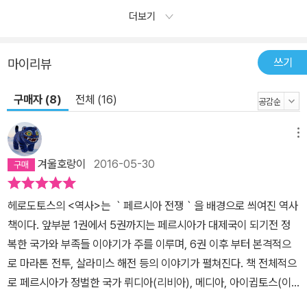
가하는 중요한 시발점이 되었고, 그 결과 그가 처했던 시대적 사조와
더보기
사회적 배경에서 해로도토스를 이해하고자 하는 경향이 생겨났다. 헤
로도토스는 기원전 5~6세기 그리스의 역사뿐 아니라 일찌이 트로이
쓰기
마이리뷰
를 발굴할 수 있도록 슐리만을 인도한 유일한 길라잡이 호메로스처럼
오리엔트 연구가들에게 서아시아 및 이집트 역사의 대부분을 알려주
구매자 (8)
전체 (16)
는 최초의중요한 정보원 역할을 하고 있다. 또한 <역사>의 폭넓은 역
사관과 지리학적, 인류학적, 민속학적 분야에 대한 세심하고 다양한
메뉴
정보 등은 그 어디서도 구할 수 없는 최초의 출전이 되고 있다.
겨울호랑이
2016-05-30
헤로도토스의 <역사>는 ｀페르시아 전쟁｀을 배경으로 씌여진 역사
책이다. 앞부분 1권에서 5권까지는 페르시아가 대제국이 되기전 정
복한 국가와 부족들 이야기가 주를 이루며, 6권 이후 부터 본격적으
로 마라톤 전투, 살라미스 해전 등의 이야기가 펼쳐진다. 책 전체적으
로 페르시아가 정벌한 국가 뤼디아(리비아), 메디아, 아이귑토스(이
집트), 사모스, 스퀴티스(스키타이족), 마케도니아 등을 순차적으로