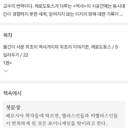
교수의 번역이다. 헤로도토스가 다루는 <역사>의 시공간에는 동시대
인이 경험하지 못한 세계, 믿어지지 않는 미지의 땅에 대한 기록이 담
겨있다.
목차
먼 나라 옛 시대의 왕들, 서민들, 그들의 관습과 습관, 지형과 기후, 전
설과 유적들... 그의 저술은 인류의 생활사 그 자체로, 여담(餘談) 형
옮긴이 서문 최초의 역사가이자 최초의 이야기꾼, 헤로도토스 / 5
식의 지리학적, 인종학적, 민속학적, 역사적 자료들이 대량으로 제시
일러두기 / 22
된다. 그는 인간의 관습과 과거 역사에 지칠 줄 모르는 관심을 가지고,
1권>
그것을 실증적 학문의 대상으로 삼은 최초의 그리스인이었다.
이 책에는 많은 나라와 민족이 나오며 그 나라들의 성립에서 패망에
책속에서
이르기까지를 누가 믿거나 말거나 기술하고 있다. “나는 들은 대로 전
할 의무는 있지만, 그것을 다 믿을 의무는 없다.” 이것은 그의 역사 기
첫문장
술의 원칙이었고, 기록할 수 있는 최대한 다양한 시각과 의견을 기술
페르시아 학자들에 따르면, 헬라스인들과 비헬라스인들
했다.
이 반목하게 된 것은 포이니케인들 탓이라고 한다.