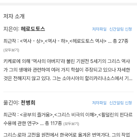
의 관습과 습관, 지형과 기후, 전설과 유적들... 그의 저술은 인류의 생
활사 그 자체로, 여담(餘談) 형식의 지리학적, 인종학적, 민속학적,
저자 소개
역사적 자료들이 대량으로 제시된다. 기원전 5세기에 집필된 인류 최
초의 역사서.
지은이:
헤로도토스
저자파일
신간알림 신청
최근작 :
<역사 - 상>
,
<역사 - 하>
,
<헤로도토스 역사>
… 총 27종
(모두보기)
키케로에 의해 ‘역사의 아버지’라 불린 기원전 5세기의 그리스 역사
가 그의 생애와 관련하여 여러 가지 학설이 주장되고 있으나 자세한
것은 전해지지 않고 있다. 그는 소아시아의 할리카리나소스에서 기원
전 480년대에 출생했으며, 가까운 친척인 파니아시스가 참주 리그
다미스 2세에게 피살되자 그의 일족은 사모스로 망명했다. 그 후 기
옮긴이:
천병희
저자파일
신간알림 신청
원전 445년경에는 당시 전성기를 누리던 아테네로 이주했다. 그곳
에서 그는 페리클레스, 소포클레스 등과 친교를 맺었으며, 시를 낭독
최근작 :
<공부의 즐거움>
,
<그리스 비극의 이해>
,
<횔덜린의 핀다르
하여 큰 인기를 얻고 아테네시로 10탈란톤의 돈을 받기도 했다. 그는
수용에 관한 연구>
… 총 117종
(모두보기)
기원전 443년(또는 444년) 아테네가 남이탈리아에서 건설한 식민
그리스·로마 고전을 원전에서 한국어로 옮겨온 번역가다. 그의 작업