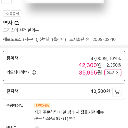
소득공제
역사
그리스어 원전 완역본
헤로도토스
(지은이),
천병희
(옮긴이)
도서출판 숲
2009-02-10
종이책
47,000
원,
10%
42,300
원
+ 2,350원
35,955
원
카드최대혜택가
더보기
전자책
40,500
원
수령예상일
양탄자배송
지금 주문하면 내일 밤 11시
잠들기전 배송
(중구 서소문로 89-31 )
변경
배송료
무료