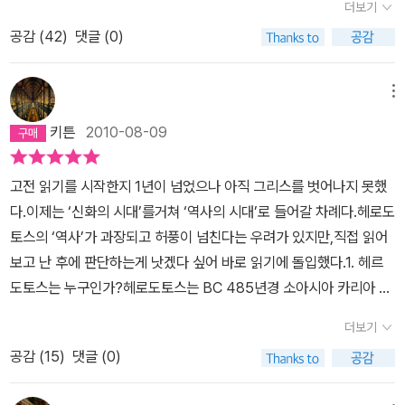
더보기
나열하여 페르시아가 얼마나 광대한 제국인가를 보여준 후에, 헬라스
공감 (
42
)
댓글 (0)
(그리스)가 이렇게 대단한 대제국을 물리쳤다는 내용으로 이루어진
구성은 다소 극적이다. 마치 ｀너 정말 멋진 친구야.｀라면서 장점을
한껏 나열한 다음, ｀근데 내가 너보다 조금 더 나아.｀ 라는 일종의
메뉴
자화자찬이라는 느낌을 지울수 없다. <역사>에서 헤로도토스는 서론
키튼
2010-08-09
부분에서 ｀페르시아｀와 ｀헬라스｀의 대립이 신화시대부터 이어
져 온 것이라는 이야기로 두 세력의 대립에 역사성을 부여한다. 그리
고전 읽기를 시작한지 1년이 넘었으나 아직 그리스를 벗어나지 못했
스 신화에 나오는 ｀이오｀, ｀에우로페｀, ｀메데이아｀ 공주 납치
다.이제는 ‘신화의 시대’를거쳐 ‘역사의 시대’로 들어갈 차례다.헤로도
등으로 두 세력은 서로 감정을 키워오다, <일리아스>의 배경으로 유
토스의 ‘역사’가 과장되고 허풍이 넘친다는 우려가 있지만,직접 읽어
명한 트로이 전쟁으로 인해 트로이아 멸망으로 결국 씻을 수 없는 감
보고 난 후에 판단하는게 낫겠다 싶어 바로 읽기에 돌입했다.1. 헤르
정을 남기게 되었다. 신화시대부터 대립해온 두 세력이 다시 전쟁을
도토스는 누구인가?헤로도토스는 BC 485년경 소아시아 카리아 지
할 수 밖에 없다는 것으로 전쟁의 서막을 알리고, ｀페르시아 제국의
방(터키 서남부 지역) 할리카르낫소스(지금터키 보드룸) 시에서 태어
팽창｀으로 화제가 전환된다. 페르시아 제국의 팽창을 서술한 5권까
더보기
났다.이게 언제쯤인고 하니 페르시아 전쟁(BC 499~449) 중다리
지, 페르시아와 당사국의 전쟁이야기만 나오는 것이 아니다. 이 책이
공감 (
15
)
댓글 (0)
우스 1세가 보낸 페르시아 제국군이 마라톤 평야(BC 490)에서 그리
역사책으로 의미를 가지는 이유 중 하나는 페르시아가 정복한 지역
스 연합군에게 참패한 후,다리우스 1세가 직접 복수의 칼날을 갈며 침
민족의 풍습, 역사, 종교 등 인문학적 부분부터 지리, 생물학 정보 등