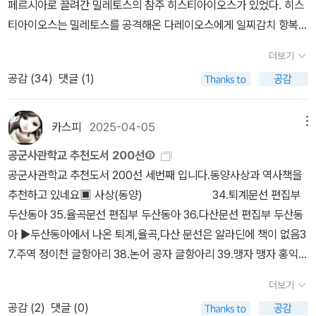
페르시아로 끌려간 밀레토스의 참주 히스티아이오스가 있었다. 히스
반목하게 된 것은 포이니케인들 탓이라고 한다.- P25
만 낸다면 과도한 간섭을 안했다. 물론,페르시아가 전쟁을 할 경우에
리고 허공을 향해 화살을 쏘며 외쳤다고 한다. “제우스시여, 제가 아
사람이 없는 조용한 카페에서 음악이 잔잔히 흐르는 가운데 우리는
이 둘인 종교, 신이 매우 많은 종교가 있다. (0) 신이 없는 종교는 불
티아이오스는 밀레토스를 공격해온 다레이오스에게 일찌감치 항복하
는 속주에서 군대를 제공해야 했다. 만약, 항복을 안하고 버틴다면 쳐
테나이인들을 응징할 수 있게 해주소서!” 그렇게 말하고 나서 그는 시
서론부터 읽어나갔다. 번갈아가며 조용한 목소리로 빠르게 읽다가 중
교이다. (1) 신이 하나인 종교는 유태교 - 예수 기독교 - 이슬람교이
고 그의 수하에 들어가 페르시아에 봉사하고 있었다. 그는 밀레토스
들어가서 함락하고, 피지배국가의 요인들을 모조리숙청한 후 그들의
종 가운데 한 명에게 식사 시중을 들 때마다 “전하, 아테나이인들을
요한 문장에서는 속도를 줄이며 줄을 치고, 이해되지 않는 문장을 만
다. (2) 신이 둘인 종교는 배화교라고도 하는 조로아스터교이다. 선의
더보기
를 다시 차지하고자 자신을 대리하고 있는 사위 아리스타고라스에게
피지배층은 계속해서 살아갈 수 있도록 했다.헬라스 도시국가들은 자
기억하소서!”라고 세 번씩 외치도록 명령했다고 한다. (5권 105장)
나면, “이 문장 이해되세요?” 하고 다시 새겨 읽고, 서로 설명을 덧붙
신과 악의 신이 있다. (다신) 인도의 힌두교. 이 모든 신은 다 자연물
공감 (
34
)
댓글 (1)
페르시아에 항거하라고 비밀리에 메시지를 전한다. 이 메시지를 받기
유를 위해서 페르시아와 전쟁을 했다고 하지만, 그들도 노예가 있었
이오니아 반란(BC 494)시 밀레토스 참주 아리스타고라스의 지원요
였다.(길지 않게) 한 사람이 읽고 있는 듯이 자연스럽게 주고받았다.
을 신으로 숭배하거나 이집트 왕이나 로마 황제 등을 신으로 하였던
전 아리스타고라스는 페르시아에 공적을 세우고자 군대를 동원해 낙
고, 신분제도가 있었다. 어쩌면 지배 계급의 기득권을유지하기 위함
청에 스파르테는 거절했지만아테나이는 함선 20척을 제공함으로써
‘너무 좋은데!’ 저절로 이런 생각이 들었다. 오랫동안 함께 한 독서 친
것일 뿐이다. 동북아, 인도, 메소포타미아, 이집트는 최초의 문명을 일
소스를 공격했다. 낙소스 원정은 실패하고 막대한 경제적 손실만을
이지 민중의 자유를 위해서 페르시아와 전쟁을했을까? 사실페르시
다리오스1세가 헬라스를 정복하기로 결심한 결정적 원인이 되었다.
카스피
2025-04-05
메뉴
구여서 그런가? 이전에 함께 낭독으로 읽었던 경험도 있어서 서로에
군 곳들이다. 이곳에서 모두 다신교가 있었다. 그러나 그 신들은 모두
입었다. 아리스타고라스는 다레이오스에게 받을 문책이 두려워 오히
아의 왕, 다레이오스는 아테나이의 존재를 몰랐다. 이오니아 지역의
8. 페르시아 제국이 패배한 이유그리스 연합군이 페르시아 대군에 맞
게 갖고 있는 믿음 때문이기도 할 것이다. 다른 잡담 없이 계속 읽어
가 자연물을 신으로 알았던 것이다. 현대인들에게도 이 두려움이 바
공군사관학교 추천도서 200선③
려 페르시아에 대항해 전쟁을 일으켰다. 그는 스파르타와 아테네에
밀레토스가 반란을 일으켰고, 이를 도와준 것이 아테나이라고 들었을
서 승리를 거둘 수 있었던 이유는 무엇일까?첫째 페르시아군의 기병
가며 나는 “이 부분 재밌네요.”라는 말을 여러 번 했다. 독우의 책에
로 무엇인가 절대적인 존재가 있어 그것에 대한 공포와 경외심을 가
공군사관학교 추천도서 200선 세번째 입니다.동양사상과 역사책을
원병을 요청하고, 페르시아의 지배를 받고 있는 이오니아 지역 도시
때비로소 알았다고 한다. 아테나이가 사르데이스까지 쳐들어 오자 다
에 중점을 둔 편제와 온갖 민족이 함께한 구성에 있었다.페르시아인
대한 조용한 열정과 성실함 때문에 완독의 전망이 높아진다. 불가피
지게 하기 때문에 쉽게 가짜 신의 종교에 빠지게 되는 것이다. 헤로도
추천하고 있네요▣ 사상(동양) 34.퇴계문선 편집부
들을 선동했다. 각 도시국가들은 셈법과 정치적 상황에 따라 전쟁에
레이오스는 아테나이를 반드시 굴복시키겠다는 다짐을 했다. 사실 아
들은 경무장보병이었고 헬라스인들은 중무장보병들이었다. (9권 63
한 일 때문에 빠질 걸 예상하고 매주 화요일 저녁 7시에 만나서 읽기
투스는 역사를 기록했으나 단지 신화에 등장한 인물, 시기, 장소, 사건
두산동아 35.율곡문선 편집부 두산동아 36.다산문선 편집부 두산동
참전했다. 이것이 Ionian revolt, 헤로도토스가 말하는 이오니아 반
테나이같은 도시국가가 페르시아와 전쟁을 하겠다는 생각 자체가 무
장)페르시아군에 수많은 이민족들이 있었는데, 이들은 페르시아군이
로 했다. 돌아오면서 시간을 두고 여유 있게 즐기면서 하자고 생각했
에 대해 정확하게 기록한 것이다. 그러나 서양에서는 예수-기독교 전
아 ▶두산동아에서 나온 퇴계,율곡,다산 문선은 알라딘에 책이 없음3
란이다. 헤로도토스는 페르시아 전쟁의 원인을 연구하며 이오니아
모한 짓이기때문에 아테나이는 전면전을 할 생각이 없었고, 전쟁을
달아나자적군과 맞붙어보지도 않고 달아났다. (9권 68장)그리스 연
다. 이제 해가 길어지고 오고 가는 길이 조금 더 밝을 것이다. 그렇게
통 때문에 잡신이고 미신이라고 여겨 신화를 기원으로 적은 헤로도투
7.주역 정이천 글항아리 38.논어 공자 글항아리 39.맹자 맹자 홍익출
와 아프리카 흑해주변 도시 등의 역사와 문화, 인종 등을 조사하고 직
해도 이오니아 지역에서 국지전을 할 것이라는 생각을 했을 것이다.
합군의 데미스토클레스와 레오튀키데스는 페르시아군 내에 이오니아
1장의 반 분량을 읽고 이번 주 다시 이어서 읽게 되었다. 아직은 그리
스를 인정하지 못한다. 유일신교를 기준으로 놓고 사고하기 때문이
판사 40.대학, 중용 주희 홍익출판사 41.장자 장자 글항아리 42.두
접 다니며 탐사했다. 그러면서 마라톤 전쟁 직전에 일어난 이오니아
하지만, 누구나 그럴 듯한 계획을 가지고 있다. 막상 당하기 전에는 말
인이 많다는 것을 이용하여 전투 전에 그리스어로 전투에서 최선을
더보기
어려운 철학 용어들이 등장하진 않지만, 그리스인들의 신화와 본질을
다. 여기에서 결코 벗어나지 못한다. 서양 밖의 문명에 대해 철저하게
보와 이백 시선 두보, 이백 43.성학십도 이황 홍익출판사 44.성학집
지역 헬라스 도시들의 페르시아에 대한 전쟁에 주목한다. 페르시아의
이다. 다레이오스는이오니아 반란을 평정하고, 아테나이를 정복 하기
다하지 말라는 성명을 발표하여 내분을 불러 일으켰다. 이오니아인들
공감 (
2
)
댓글 (0)
탐구했던 고대 과학과 철학에 대해 잘 전달하는 에코의 문장도 우리
제국주의적 관점에서 바라보기 때문에 미개인이라는 관점이 먼저 전
요 이이 청어람미디어 동양 사살 책들은 우리가 익히 알고 있는 책들