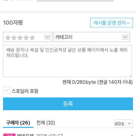
랜 세월에 걸쳐 일어난 국지적인 사건에 대해 연대기를 쓰거나 이미
알려진 세계의 이야기를 포괄적으로 기술했다. 그들 가운데 어느 누
100자평
게시물 운영 원칙
구도 유기적 관계를 가진 완전한 통일체, 즉 전체적 일관성을 가진 하
나의 단일체를 창조하지는 않았다. 헤로도토스의 전무후무한 학문적
카테고리
업적은 이렇다 할 문헌이 없던 불모지에서 여러 도시, 수많은 사람들
에게서 끌어 모은 다양하고도 때로는 상반된 구전의 잡동사니들 속에
서 페르시아 전쟁사를<역사>와 같은 하나의 통일체로 빚어냈다는 데
있다. 역사가로 산다는 것과 본다는 것 그는 동양의 사마천과 흡사했
다. 역사학에서 차지하는 비중이 그러하며 그의 불우한 삶이 그러하
현재
0
/280byte (한글 140자 이내)
다. 그는 그리스 본토 출신이 아니며, 소아시아 남부의 식민 도시 할리
카르낫소스에서 태어났다. 페르시아에 의해 그곳 참주가 된 자에게
스포일러 포함
반란을 꾀한 사건과 관련해 추방되었으며 그의 탐사여행은 이때부터
등록
이루어진 것으로 여겨진다. 그것이 계기가 되어 그의 사상과 저술에
절대적인 영향을 미친 아테네에 오랫동안 머물게 된다. 당시 아테네
구매자 (26)
전체 (32)
는 다른 분야에서처럼 지적인 면에서도 독보적인 위치에 있었으며,
수많은 사상가들이 그곳으로 모여들었다. 그는 그곳에서 비극작가 소
페넬로페
2025-03-17