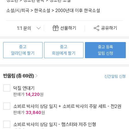
청소년
>
청소년 문학
>
청소년 소설
소설/시/희곡
>
한국소설
>
2000년대 이후 한국소설
선물하기
공유하기
중고
중고
중고 등록
알라딘에 팔기
회원에게 팔기
알림 신청
반올림 (총 69권)
신간알림 신청
덕질 연대기
판매가
14,220
원
소뵈르 박사의 상담 일지 + 소뵈르 박사의 주말 세트 - 전2권
판매가
33,840
원
소뵈르 박사의 상담 일지 - 햄스터와 저주 인형