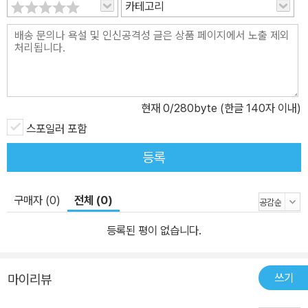
카테고리
지, 묵직하면서도 천진한 청소년의 심정들이 담겨 있다. 이 책에 등장
하는 화자들은 저마다 무언가를 떨어뜨린다. 자신의 몸을 허공에 던
지거나 마음에 품고 있던 무언가를 떨어뜨린다. 청소년은 늘 ‘그들’에
속하여 저마다의 삶을 학교 안에서 버티고 있다. 그들의 이름을 불러
주며 절망을 밀도 있게 그려내고 있는 『그들이 떨어뜨린 것』은 이경
혜 작가의 감성적이며 강인한 문체를 통해 독자에게 죽음과 삶의 충
현재
0
/280byte (한글 140자 이내)
격을 고스란히 전하는 동시에, 그러한 절망 속에서도 살아갈 수 있다
스포일러 포함
는 믿음을 전해 준다.
등록
구매자 (0)
전체 (0)
등록된 평이 없습니다.
쓰기
마이리뷰