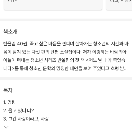
너?>
라고, 사랑>
책소개
반올림 40권. 죽고 싶은 마음을 견디며 살아가는 청소년의 시간과 마
음이 담겨 있는 다섯 편의 단편 소설집이다. 저자 이경혜는 바람의아
이들이 펴내는 청소년 시리즈 반올림의 첫 책 <어느 날 내가 죽었습
니다>를 통해 청소년 문학의 명징한 내면을 보여 주었다고 호평 받는
작가다.
목차
다양한 작품을 통해 인물들의 상처와 내면을 예민하게 어루만지는 작
가는 실제 아이들의 이야기와 그들의 생활상을 토대로 독자와 소통하
1. 명령
는 이정표를 꾸준히 제시하고 있다. <그들이 떨어뜨린 것>은 그 여정
2. 울고 있니 너?
에 새로운 발걸음을 더하는 작품으로, 부디 죽으려던 마음만 떨어뜨
3. 그건 사랑이라고, 사랑
리고 무사히 어른이 되기를 바라는 간절한 마음을 전한다.