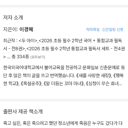
표제작 「그가 떨어뜨린 것」은 죽으려고 시도한 소년이 살아나는 충격
저자 소개
적인 사건으로부터 이야기가 시작된다. 죽음의 시도에서 실패해 돌아
온 뒤 자신이 진정으로 죽고 싶었던 것이 아니라는 것을 깨우치게 되
지은이:
이경혜
저자파일
신간알림 신청
는 과정까지, 묵직하면서도 천진한 청소년의 심정들이 담겨 있다.
최근작 :
<두 아이>
,
<2026 초등 필수 2학년 국어 + 통합교과 필독
서 - 전8권>
,
<2026 초등 필수 2학년 통합교과 필독서 세트 - 전4권
>
… 총 334종
(모두보기)
한국외국어대학교에서 불어교육을 전공하고 문화일보 신춘문예로 등
단 후 많은 책의 글을 쓰고 번역했습니다. 《새를 사랑한 새장》, 《행복
한 학교》, 《흑설공주》, 《말 더듬는 꼬마 마녀》, 《심청이 무슨 효녀
야?》 등의 책을 썼고, 마리 도를레앙의 그림책 《어떤 약속》, 《우리의
오두막》을 비롯 《모든 게 선물이야》, 《뉴욕에 나타난 곰》, 《거꾸로
앉으라고?》, 《세상 끝에 있는 너에게》 등 300여 권의 그림책을 우리
출판사 제공 책소개
말로 옮겼습니다.
죽고 싶은, 혹은 죽으려고 했던 청소년에게 죽음은 누구도 갔다가 다