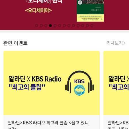
관련 이벤트
전체보기
알라딘×KBS 라디오 최고의 클립 <울고 있니
알라딘×KB