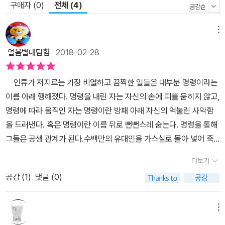
구매자 (0)
전체 (4)
메뉴
얼음별대탐험
2018-02-28
인류가 저지르는 가장 비열하고 끔찍한 일들은 대부분 명령이라는
이름 아래 행해졌다. 명령을 내린 자는 자신의 손에 피를 묻히지 않고,
명령에 따라 움직인 자는 명령이란 방패 아래 자신의 억눌린 사악함
을 드러낸다. 혹은 명령이란 이름 뒤로 뻔뻔스레 숨는다. 명령을 통해
그들은 공생 관계가 된다.수백만의 유대인을 가스실로 몰아 넣어 죽
인 것도 명령에 의해 이루어졌고, 단지 명령에 의해 스위치만 누른 자
더보기
들에게는 책임을 묻지 않았다. 수천 명의 대한민국 국민을 때리고, 찌
공감 (
1
)
댓글 (0)
르고, 죽인 것도 명령에 의해 이루어졌고, 단지 명령에 의해 방망이를
내리치고, 대검을 찌르고, 총을 쏜 병사들에게는 책임을 묻지 않았다.
명령이 방패가 되어줄 때 인간은 어디까지 사악해질 수 있는 걸
메뉴
까? (p.22-3)비로소 나는 깨달았다. 그 애는 바로 나였다. 내 속의 또