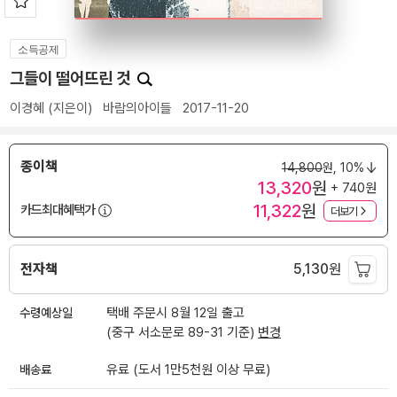
소득공제
그들이 떨어뜨린 것
이경혜
(지은이)
바람의아이들
2017-11-20
종이책
14,800
원,
10%
13,320
원
+ 740원
11,322
원
카드최대혜택가
더보기
전자책
5,130
원
수령예상일
택배 주문시 8월 12일 출고
(중구 서소문로 89-31 기준)
변경
배송료
유료 (도서 1만5천원 이상 무료)