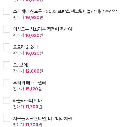
스파게티 신드롬 - 2022 프랑스 앵코륍티블상 대상 수상작
판매가
16,920
원
미치도록 시끄러운 정적에 관하여
판매가
16,020
원
오로라 2-241
판매가
16,020
원
오, 보이!
판매가
12,600
원
우리의 베스트셀러
판매가
15,120
원
라플라스의 악마
판매가
11,700
원
지구를 사랑한다면, 바르바라처럼
판매가
11,700
원