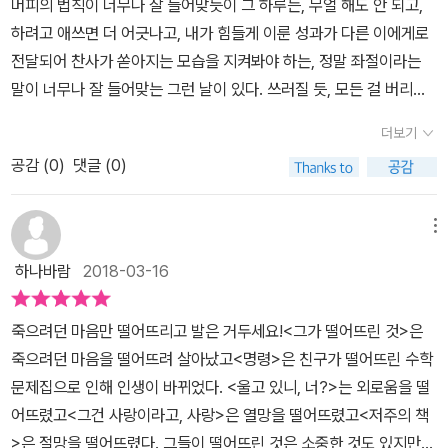
머피의 법칙이 너무나 잘 들어맞듯이 그 하루는, 무얼 해도 안 되고,
는 그들 각자가 떨어뜨린 것이 무엇인지 생각해 주기를 바라는 마음
다. 그게 무엇인지는 나도 잘 모르겠다. 그냥 그것을 떨어뜨리는데 자
하려고 애쓰면 더 어긋나고, 내가 힘들게 이룬 성과가 다른 이에게로
에서 선택했음을....학살 당한 친구로 인한 충격으로 청소년기를 절망
꾸만 눈물이 흘러나올 뿐이다. (p.128)책을 다 읽고 한 동안 광주민주
전달되어 찬사가 쏟아지는 모습을 지켜봐야 하는, 정말 좌절이라는
적으로 보내고 조금씩 극복하여서는 그가 떨어뜨린 수학문제집 덕분
화운동에서 안타깝게 희생된 박기현군의 이야기를 다룬 소설 <명령>
말이 너무나 잘 들어맞는 그런 날이 있다. 쓰러질 듯, 모든 걸 버리고
에 선생님의 길을 걷고 있는 어느 남성의 이야기행복하다 여기며 살
이 계속해서 머릿속에서 맴돌았다. 아무리 명령이라고는 하나 어떻게
싶지만 우리는 울면서도 다시 일어선다. 그렇게 우리는 나라는 존재
아가는 소미에게 늘 눈을 내리깐 채 분재 같은 검은 나무가 담긴 화분
더보기
아무 죄도 없는 국민들을 학살할 수 있는 것인지 지금도 도저히 납득
를 일으켜 세우며 살아왔다. 참 마음이 아프다. 아프다고 소리치고 누
을 든 아이가 보이는데, 그 아이는 귀신도 아닌 외로움을 지닌 또 다른
이 되지 않는다. 명확한 이유도 없이 갑자기 무장을 하고 나타난 군인
공감 (
0
)
댓글 (0)
군가 나에게 손이라도 내밀 수 있도록 칭얼거려도 될 것을 우리는 사
소미의 모습였음을 알게 되는 이야기부모로부터 자신의 욕망으로 이
들에게 학살당한 아이는 고작 열다섯. 너무나 어린 나이였다. 명령이
회에 맞추어 앞으로 나아가기 위해 참 무던히도 나를 일으켜 세운다.
해받지 못해 슬픈 소녀이야기뇌전병, 일명 '간질'이라는 신체적 절망
라고는 하나 타당한 이유도 없이 아이의 말은 들어보지도 않고 힘없
이경혜님의 단편을 다른 책이나 매체를 통해 만났는데, 단편들을 모
메뉴
에 빠진 소녀가 써 내려간 저주의 책 이야기자살을 시도하나 실패하
는 어린 소년을 낚아채 두개골이 부셔져 다 가루가 될 정도로 때렸어
아 한 권의 책으로 출판되어 반갑게 두 손으로 맞이해 본다. 『그들이
면서 삶을 깨닫게 되는 석호의 이야기 등 모두 청소년에 관한 이야기
하나바람
2018-03-16
야만 했었나. 명령을 수행했을 뿐이라는 말이 세상에 대한 면죄부가
떨어뜨린 것』이란 제목으로 5편의 이야기가 전해진다. 서로 다른 인
이며, 그들의 절망과 슬픔에 관한 이야기들을 담고 있는 단편집이다.
될 수 있을지는 몰라도 자기 자신에 대해서는 엄연한 핑계에 불과하
물과 배경 그리고 이야기를 만나는 동안 가슴이 먹먹했다. 그리고 나
저자는 자신도 진지하게 죽음을 시도한 적이 있었음을 고백하며, 아
죽으려던 마음만 떨어뜨리고 발은 거두세요!<그가 떨어뜨린 것>은
다. 인간의 탈을 쓰고 어떻게 그런 짓을 저지를 수가 있는 것인지. 명
는 지금 어디쯤? 하고 묻게 된다. 나의 잘못이 드러나서도 아니고, 상
직 인생을 조금 밖에 살지 않은 어린 아이들이 끔찍한 선택을 함에 있
죽으려던 마음을 떨어뜨려 살아났고<명령>은 친구가 떨어뜨린 수학
령을 거역하지 못 했다는 것은 그 명령을 기꺼이 받아들인 것과 결과
대의 잘못으로 내가 피해를 입어서도 아니다. 그 누구의 잘못이 아닌,
어서는 가슴이 찢어진다 말하고 있다.그러면서 아무리 혹독하고 끔찍
문제집으로 인해 인생이 바뀌었다. <울고 있니, 너?>는 외로움을 떨
적으로 다를 게 없다. <그들이 떨어뜨린 것>은 청소년의 절망을 밀도
우리는 그렇게 살아야가는 줄만 알았던 조금은 자기 자신에게 어리석
한 인생이 기다리고 있을지라도 무조건 더 살아 보라고 말한다.먹먹
어뜨렸고<그건 사랑이라고, 사랑>은 열망을 떨어뜨렸고<저주의 책
있게 그려낸 단편 소설집으로 현실의 무게와 들끓는 내면을 정면으로
었던 나의 또 다른 모습을 만날 수 있다. 「명령」은, 수학선생님이 된
함과 안타까움을 느끼며 이 책을 읽어나갔다.지난 시간이지만 나의
>은 절망을 떨어뜨렸다. 그들이 떨어뜨린 것은 소중한 것도 있지만
마주하며 살아가는 청소년들에 대해 이야기 하고 있다. 어른도 아이