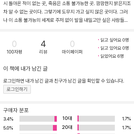
시 돌아온 적이 없는 곳, 죽음은 소통 불가능한 곳. 깜깜한지 밝은지조
차 알 수 없는 곳이다. 그렇기에 도무지 가고 싶지 않은 곳이다. 그러
나 이 소통 불가능의 세계로 주저 없이 발을 내밀고만 싶은 사람들도
있다. 『그들이 떨어뜨린 것』은 바로 그런 죽고 싶은 마음을 견디며 살
아가는 청소년의 시간과 마음이 담겨 있는 다섯 편의 단편 소설집이
읽고 싶어요 0명
0
4
0
다. 저자 이경혜는 바람의아이들이 펴내는 청소년 시리즈 반올림의
읽고 있어요 0명
100자평
리뷰
마이페이퍼
첫 책 『어느 날 내가 죽었습니다』를 통해 청소년 문학의 명징한 내면
읽었어요 6명
을 보여 주었다고 호평 받는 작가다. 다양한 작품을 통해 인물들의 상
이 책에 내가 남긴 글
처와 내면을 예민하게 어루만지는 작가는 실제 아이들의 이야기와 그
들의 생활상을 토대로 독자와 소통하는 이정표를 꾸준히 제시하고 있
로그인하면 내가 남긴 글과 친구가 남긴 글을 확인할 수 있습니다.
다. 『그들이 떨어뜨린 것』은 그 여정에 새로운 발걸음을 더하는 작품
로그인하기
으로, 부디 죽으려던 마음만 떨어뜨리고 무사히 어른이 되기를 바라
는 간절한 마음을 전한다. 죽음과 삶의 충격을 전하는 강인한 소설 절
구매자 분포
망을 견디고 있는 청소년의 이야기 다섯 편 「명령」은 광주민주화운동
10대
1.7%
3.4%
시기에 학살당한 한 소년의 이야기와 그 소년의 친구였지만 자라서
20대
1.7%
5.0%
수학 선생님이 된 화자의 목소리를 통해, 명령을 들으며 살아가는 사