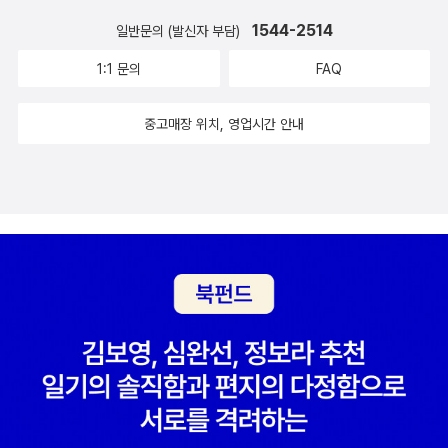
렵지도, 친구가 없어 외롭지도, 선생님과 친구들로부터 미움을 사지
했다고 한다. 친구의 죽음을 목격하고 친구가 떨어뜨린 수학문제집으
를 목격하며 그 애를 통해 자신이 감추어왔던 외로움과 슬픔을 발견
1544-2514
도 않는, 평범한 일상을 아주 잘 보내는, 나름 행복한 아이라고 생각하
일반문의 (발신자 부담)
로 인해 수학선생님이 된 주인공을 이야기한다. 흐르는 세월로 씻어
하여 진정한 자신과 마주하는 이야기다.<그건 사랑이라고, 사랑>은
며 살아가고 있다. 그런 소미에게 언젠가부터 '그 애'가 따라다닌다.
1:1 문의
FAQ
낼 수 없는 비극이 못난 어른들로 인해 일어났다는 것이 더욱 가슴이
엄마와 소통이 되지 않아 자신이 간절히 원하는 청바지를 포기할 수
방에도 교실에도 벤치에서도 항상 고개 숙인 채 소미 앞에 나타나는
아프다. 인류가 저지르는 가장 비열하고 끔찍한 일들은 대부분 명령
밖에 없는 민하의 마음을 통해 청소년이 받는 억압과 외로운 심정을
'그 애'.'그 애'가 울고 있다. 외롭다 한다. 그 애의 눈을 보는 순간 소미
중고매장 위치, 영업시간 안내
이라는 이름아래 행해졌다. (p22)그러나 죽음이 두려워 명령을 따른
담아냈다.<저주의 책>에서는 간질을 앓고 있는 고등학생 규리가 등
는 숨이 멎는다. 너무나 낯익은, 소미의 눈과 너무나 비슷해보인다. 소
것이라 할 지라도 최소한 자신이 한 짓만은 인정하는 인간이 되기를
장해 조금이라도 희망을 품을 때마다 공책을 펼쳐 자신에게 저주를
미는 '그 애'가 자신이라는 것을 알게 된다. 둘은 서로를 마주한 채 울
바란다. (p25)이 책의 다섯 편의 단편은 청소년들의 절망을 밀도있게
퍼부으며 저주의 힘으로 살아가던 규리가 삶을 묵묵히 견디며 나아가
어버린다. 우리는 항상 남에게 보여주기 위한 또 다른 나의 모습으로
그려내고 있다. 현실의 무게와 들끓는 내면을 정면으로 마주하고 어
는 모습을 보여준다.<그가 떨어뜨린 것>은 이 책의 토대가 된 작품으
살아간다. 그리고 애쓴다. 괜찮은 아이로 보여주고 싶고, 성격좋은 친
른도 아이도 아닌 경계에서 어른이 규정한 울타리 안에서 숨 쉴 수 밖
로 단 한번도 자살에 대해 진지하게 생각해 본 적이 없던 석호가 충동
구로 보이고 싶고, 예절바른 우리 아이의 친구로 보여주고 싶어 나를
에 없는 아이들~두아들을 키우며 청소년의 시기를 힘들게 함께 넘으
적으로 죽으려고 뛰어내렸다가 실패하고 돌아와 자신이 진정으로 죽
포장하고 진짜의 나를 감춘다. 행복하다고 생각하는 나의 마음조차도
며 많은 아픔이 있었기에 더욱 가슴 저리며 읽게 되었다. 많이 울고 많
고 싶었던 것은 아니라는 것을 깨닫게 되는 과정을 담아냈다.이 책에
나를 위한 거짓말일 수도 있다는 것, 소미는 '그 애'를 통해 자신을 들
이 생각하게 해준 책이다. 울면서 읽었고 울면서 쓰는 서평이라니....
등장하는 청소년들은 저마다 무언가를 떨어뜨린다. 자신의 몸을 허공
여다보게 된다. 그 동안의 힘겨움과 외로움 그리고 괜찮은 척한 자신
어른들이 꼭 읽어보고 아이들의 마음을 생각하면 좋을 책이다.
에 던지거나 마음에 품고 있던 무언가를 떨어뜨린다. <그가 떨어뜨린
을 보듬으며 자신을 위로해준다. 눈물을 쏟아내면서.소미는 이제 진
것>의 석호는 죽으려던 마음을 떨어뜨려 살아났고, <명령>의 기훈은
정한 자신을 찾는 길을 발견했다. 지금보다 진짜 자신의 모습으로 행
수학 문제집을 떨어뜨려 친구의 운명을 바꿔놓았다. <울고 있니, 너?
복할 수 있는 방법을 찾은 것이다. 소미의 진짜 나를 응원해 주고 싶
>의 소미, <그건 사랑이라고, 사랑>의 민하, <저주의 책>의 규리도