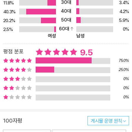
30대
3.4%
11.8%
람들에 대해 말한다. 소년이 죽을 때 품에서 떨어뜨린 <필승중학수학
40대
> 때문에 수학 선생님이 되었다는 화자의 고백은 ‘역사는 결국 한 사
4.2%
40.3%
람의 이름을 사무치게 기억하는 일’이라는 것을 일깨우며 마음에 깊
50대
5.9%
20.2%
은 의미를 새겨 준다. 「울고 있니, 너?」에는 평범하게 살아가는 고등
60대
0%
2.5%
여성
남성
학생 소미가 어느 날 인간도, 짐승도 아닌 이상한 존재를 목격하며 자
신의 감정 속에 아우성치던 외로움과 슬픔을 마주하는 이야기다. 「이
9.5
평점 분포
건 사랑이라고, 사랑」에서 엄마와의 소통 불가능으로 원하는 것을 포
기할 수밖에 없는 고등학생 민하의 마음을 드러냈듯 청소년이 받는
75.0%
억압과 외로운 심정이 단단하게 펼쳐진다. 한편, 「저주의 책」에는 간
25.0%
질을 앓는 고등학생 규리가 등장한다. 사람 없는 오후의 카페에서, 저
0%
혼자 발작을 하고 침을 닦으며 다시 일어나는 고통의 일상이 담긴 이
0%
작품은 자신에게 저주를 퍼부으며 버티던 규리가 삶을 묵묵히 견뎌
0%
나아가는 힘을 보여 준다. 「그가 떨어뜨린 것」은 이 책의 제목의 토대
가 된 작품으로, 죽으려고 시도한 소년이 살아나는 충격적인 사건으
로부터 이야기가 시작된다. 죽음의 시도에서 실패해 돌아온 뒤 자신
100자평
게시물 운영 원칙
이 진정으로 죽고 싶었던 것이 아니라는 것을 깨우치게 되는 과정까