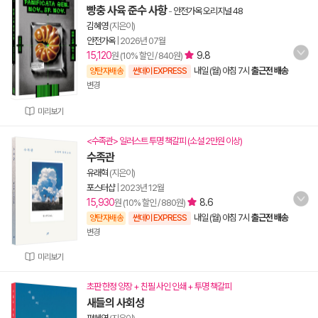
빵충 사육 준수 사항
-
안전가옥 오리지널 48
김혜영
(지은이)
안전가옥
|
2026년 07월
15,120
9.8
원 (10% 할인 / 840원)
내일 (월) 아침 7시
출근전 배송
양탄자배송
썬데이 EXPRESS
변경
미리보기
<수족관> 일러스트 투명 책갈피 (소설 2만원 이상)
수족관
유래혁
(지은이)
포스터샵
|
2023년 12월
15,930
8.6
원 (10% 할인 / 880원)
내일 (월) 아침 7시
출근전 배송
양탄자배송
썬데이 EXPRESS
변경
미리보기
초판 한정 양장 + 친필 사인 인쇄 + 투명 책갈피
새들의 사회성