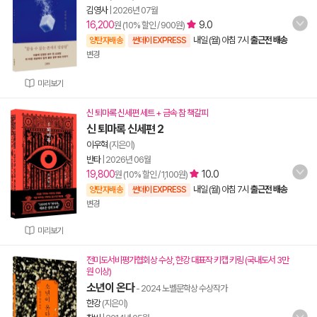
김영사
|
2026년 07월
16,200
9.0
원 (10% 할인 / 900원)
내일 (월) 아침 7시
출근전 배송
양탄자배송
썬데이 EXPRESS
변경
미리보기
신 퇴마록 신세편 세트 + 금속 참 책갈피
신 퇴마록 신세편 2
이우혁
(지은이)
반타
|
2026년 06월
19,800
10.0
원 (10% 할인 / 1,100원)
내일 (월) 아침 7시
출근전 배송
양탄자배송
썬데이 EXPRESS
변경
미리보기
전미도서비평가협회상 수상, 한강 대표작 키캡 키링 (국내도서 3만
원 이상)
소년이 온다
- 2024 노벨문학상 수상작가
한강
(지은이)