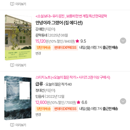
미리보기
<소설 보다> 유리 문진 , 보름에 한 번 계절 특선 한국문학
안녕이라 그랬어 (집 에디션)
김애란
(지은이)
문학동네
|
2025년 06월
15,120
9.5
원 (10% 할인 / 840원)
내일 (월) 아침 7시
출근전 배송
양탄자배송
썬데이 EXPRESS
변경
미리보기
스티치 노트 (<오늘의 젊은 작가 > 시리즈 2권 이상 구매 시)
급류
-
오늘의 젊은 작가 40
정대건
(지은이)
민음사
|
2022년 12월
12,600
6.6
원 (10% 할인 / 700원)
내일 (월) 아침 7시
출근전 배송
양탄자배송
썬데이 EXPRESS
변경
미리보기