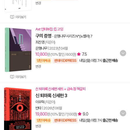
변경
미리보기
Axt 인터뷰집: 킵 고잉
구의 증명
-
은행나무 시리즈 N°(노벨라) 7
최진영
(지은이)
은행나무
|
2023년 04월
10,800
7.5
원 (10% 할인 / 600원)
내일 (월) 아침 7시
출근전 배송
양탄자배송
썬데이 EXPRESS
변경
미리보기
신 퇴마록 신세편 세트 + 금속 참 책갈피
신 퇴마록 신세편 3
이우혁
(지은이)
반타
|
2026년 06월
19,800
9.0
원 (10% 할인 / 1,100원)
내일 (월) 아침 7시
출근전 배송
양탄자배송
썬데이 EXPRESS
변경