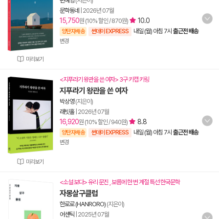
편혜영
(지은이)
문학동네
|
2026년 07월
15,750
10.0
원 (10% 할인 / 870원)
내일 (월) 아침 7시
출근전 배송
양탄자배송
썬데이 EXPRESS
변경
미리보기
<지푸라기 왕관을 쓴 여자> 3구 키캡 키링
지푸라기 왕관을 쓴 여자
박상영
(지은이)
래빗홀
|
2026년 07월
16,920
8.8
원 (10% 할인 / 940원)
내일 (월) 아침 7시
출근전 배송
양탄자배송
썬데이 EXPRESS
변경
미리보기
<소설 보다> 유리 문진 , 보름에 한 번 계절 특선 한국문학
자몽살구클럽
한로로 (HANRORO)
(지은이)
어센틱
|
2025년 07월