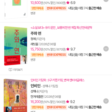
10,800
6.9
원 (10% 할인 / 600원)
내일 (월) 아침 7시
출근전 배송
양탄자배송
썬데이 EXPRESS
변경
<소설 보다> 유리 문진 , 보름에 한 번 계절 특선 한국문학
주와 연
청예
(지은이)
래빗홀
|
2026년 06월
15,750
9.7
원 (10% 할인 / 870원)
내일 (월) 아침 7시
출근전 배송
양탄자배송
썬데이 EXPRESS
변경
미리보기
인비인 기담회 : 3구 키캡 키링, 변색 캔비어글래스
인비인
- 성해나 기담집
성해나
(지은이)
한겨레출판
|
2026년 06월
16,200
9.2
원 (10% 할인 / 900원)
내일 (월) 아침 7시
출근전 배송
양탄자배송
썬데이 EXPRESS