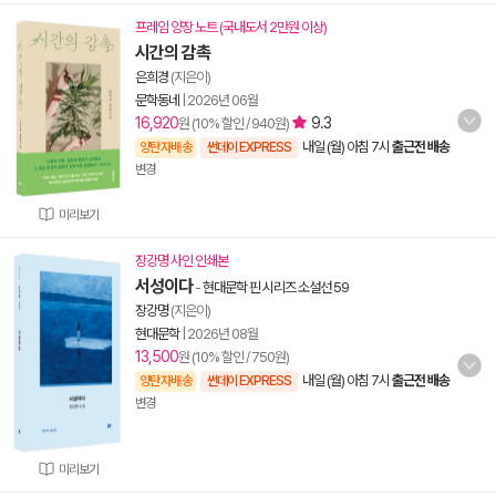
프레임 양장 노트 (국내도서 2만원 이상)
시간의 감촉
은희경
(지은이)
문학동네
|
2026년 06월
16,920
9.3
원 (10% 할인 / 940원)
내일 (월) 아침 7시
출근전 배송
양탄자배송
썬데이 EXPRESS
변경
미리보기
장강명 사인 인쇄본
서성이다
-
현대문학 핀 시리즈 소설선 59
장강명
(지은이)
현대문학
|
2026년 08월
13,500
원 (10% 할인 / 750원)
내일 (월) 아침 7시
출근전 배송
양탄자배송
썬데이 EXPRESS
변경
미리보기