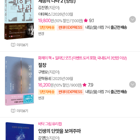
세종의 나라 2 (양장)
김진명
(지은이)
이타북스
|
2026년 03월
19,800
9.1
원 (10% 할인 / 1,100원)
내일 (월) 아침 7시
출근전 배송
양탄자배송
썬데이 EXPRESS
변경
미리보기
화제의 책 + 알라딘 굿즈 (이벤트 도서 포함, 국내도서 3만원 이상)
절창
구병모
(지은이)
문학동네
|
2025년 09월
16,200
7.9
원 (10% 할인 / 900원)
내일 (월) 아침 7시
출근전 배송
양탄자배송
썬데이 EXPRESS
변경
미리보기
바닥 그림 유리컵
인생의 단맛을 보여주마
김영민
(지은이)