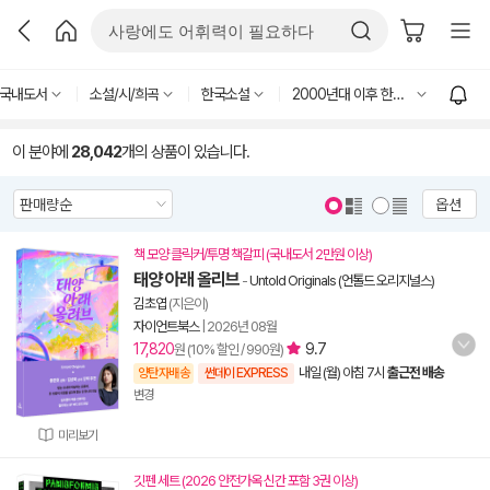
국내도서
소설/시/희곡
한국소설
2000년대 이후 한국소설
이 분야에
28,042
개의 상품이 있습니다.
옵션
책 모양 클릭커/투명 책갈피 (국내도서 2만원 이상)
태양 아래 올리브
-
Untold Originals (언톨드 오리지널스)
김초엽
(지은이)
자이언트북스
|
2026년 08월
17,820
9.7
원 (10% 할인 / 990원)
내일 (월) 아침 7시
출근전 배송
양탄자배송
썬데이 EXPRESS
변경
미리보기
깃펜 세트 (2026 안전가옥 신간 포함 3권 이상)