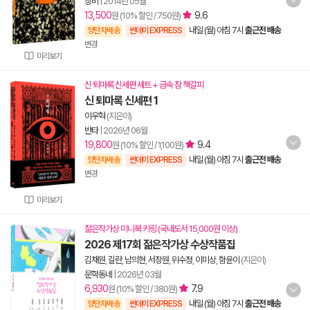
창비
|
2014년 05월
13,500
9.6
원 (10% 할인 / 750원)
내일 (월) 아침 7시
출근전 배송
양탄자배송
썬데이 EXPRESS
변경
미리보기
신 퇴마록 신세편 세트 + 금속 참 책갈피
신 퇴마록 신세편 1
이우혁
(지은이)
반타
|
2026년 06월
19,800
9.4
원 (10% 할인 / 1,100원)
내일 (월) 아침 7시
출근전 배송
양탄자배송
썬데이 EXPRESS
변경
미리보기
젊은작가상 미니북 키링 (국내도서 15,000원 이상)
2026 제17회 젊은작가상 수상작품집
김채원
,
길란
,
남의현
,
서장원
,
위수정
,
이미상
,
함윤이
(지은이)
문학동네
|
2026년 03월
6,930
7.9
원 (10% 할인 / 380원)
내일 (월) 아침 7시
출근전 배송
양탄자배송
썬데이 EXPRESS