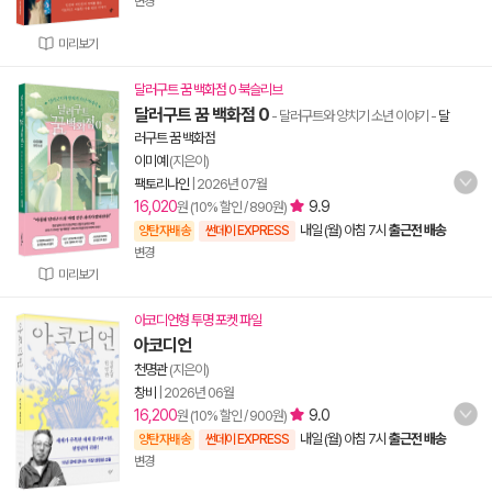
변경
미리보기
달러구트 꿈 백화점 0 북슬리브
달러구트 꿈 백화점 0
- 달러구트와 양치기 소년 이야기
-
달
러구트 꿈 백화점
이미예
(지은이)
팩토리나인
|
2026년 07월
16,020
9.9
원 (10% 할인 / 890원)
내일 (월) 아침 7시
출근전 배송
양탄자배송
썬데이 EXPRESS
변경
미리보기
아코디언형 투명 포켓 파일
아코디언
천명관
(지은이)
창비
|
2026년 06월
16,200
9.0
원 (10% 할인 / 900원)
내일 (월) 아침 7시
출근전 배송
양탄자배송
썬데이 EXPRESS
변경