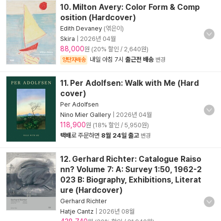
10. Milton Avery: Color Form & Comp
osition (Hardcover)
Edith Devaney
(엮은이)
Skira
|
2026년 04월
88,000
원 (20% 할인 / 2,640원)
내일 아침 7시
출근전 배송
양탄자배송
변경
11. Per Adolfsen: Walk with Me (Hard
cover)
Per Adolfsen
Nino Mier Gallery
|
2026년 04월
118,900
원 (18% 할인 / 5,950원)
택배
로 주문하면
8월 24일 출고
변경
12. Gerhard Richter: Catalogue Raiso
nn? Volume 7: A: Survey 1:50, 1962-2
023 B: Biography, Exhibitions, Literat
ure (Hardcover)
Gerhard Richter
Hatje Cantz
|
2026년 08월