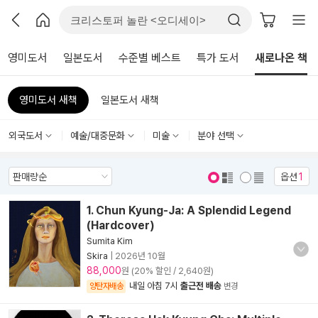
영미도서
일본도서
수준별 베스트
특가 도서
새로나온 책
영미도서 새책
일본도서 새책
외국도서
예술/대중문화
미술
분야 선택
옵션
1
표지 보기
표지 안보기
1. Chun Kyung-Ja: A Splendid Legend
(Hardcover)
Sumita Kim
Skira
|
2026년 10월
88,000
원 (20% 할인 / 2,640원)
내일 아침 7시
출근전 배송
양탄자배송
변경