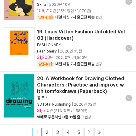
Skira
|
2026년 10월
106,210
원 (25% 할인 / 1,070원)
내일 아침 7시
출근전 배송
양탄자배송
변경
19. Louis Vitton Fashion Unfolded Vol
03 (Hardcover)
FASHIONARY
Fashionary
|
2026년 05월
31,200
원 (20% 할인 / 1,560원)
내일 아침 7시
출근전 배송
양탄자배송
변경
20. A Workbook for Drawing Clothed
Characters : Practise and improve w
ith tomfoxdraws (Paperback)
톰 폭스
3DTotal Publishing
|
2026년 02월
31,510
원 (21% 할인 / 1,580원)
택배
로 주문하면
8월 11일 출고
변경
1
2
3
4
5