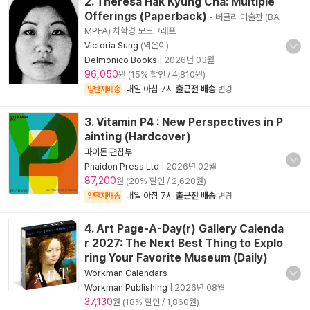
2. Theresa Hak Kyung Cha: Multiple
Offerings (Paperback)
- 버클리 미술관 (BA
MPFA) 차학경 모노그래프
Victoria Sung
(엮은이)
Delmonico Books
|
2026년 03월
96,050
원 (15% 할인 / 4,810원)
내일 아침 7시
출근전 배송
양탄자배송
변경
3. Vitamin P4 : New Perspectives in P
ainting (Hardcover)
파이돈 편집부
Phaidon Press Ltd
|
2026년 02월
87,200
원 (20% 할인 / 2,620원)
내일 아침 7시
출근전 배송
양탄자배송
변경
4. Art Page-A-Day(r) Gallery Calenda
r 2027: The Next Best Thing to Explo
ring Your Favorite Museum (Daily)
Workman Calendars
Workman Publishing
|
2026년 08월
37,130
원 (18% 할인 / 1,860원)