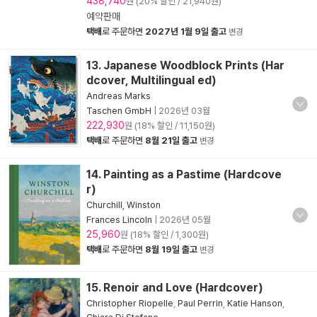
438,740
원 (20% 할인 / 21,940원)
예약판매
택배
로 주문하면
2027년 1월 9일 출고
변경
13. Japanese Woodblock Prints (Har
dcover, Multilingual ed)
Andreas Marks
Taschen GmbH
|
2026년 03월
222,930
원 (18% 할인 / 11,150원)
택배
로 주문하면
8월 21일 출고
변경
14. Painting as a Pastime (Hardcove
r)
Churchill, Winston
Frances Lincoln
|
2026년 05월
25,960
원 (18% 할인 / 1,300원)
택배
로 주문하면
8월 19일 출고
변경
15. Renoir and Love (Hardcover)
Christopher Riopelle
,
Paul Perrin
,
Katie Hanson
,