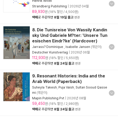
Henrik Wivel
Strandberg Publishing
|
2026년 04월
89,930
원 (18% 할인 / 4,500원)
택배
로 주문하면
8월 19일 출고
변경
8. Die Tunisreise Von Wassily Kandin
sky Und Gabriele M?ter: 'Unsere Tun
esischen Eindr?ke' (Hardcover)
Jarrass? Dominique
,
Isabelle Jansen
(엮은이)
Deutscher Kunstverlag
|
2026년 06월
112,930
원 (18% 할인 / 5,650원)
택배
로 주문하면
8월 24일 출고
변경
9. Resonant Histories: India and the
Arab World (Paperback)
Suheyla Takesh
,
Puja Vaish
,
Sultan Sooud Qasse
mi
(엮은이)
Mapin Publishing Pvt
|
2026년 08월
59,450
원 (18% 할인 / 2,980원)
택배
로 주문하면
8월 24일 출고
변경