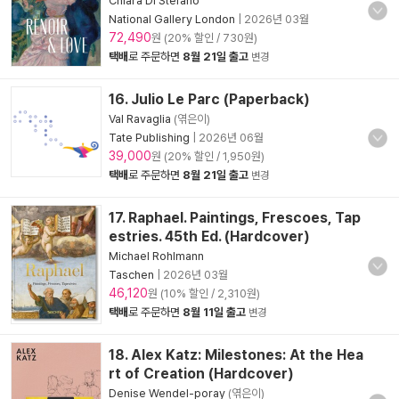
Chiara Di Stefano
National Gallery London
|
2026년 03월
72,490
원 (20% 할인 / 730원)
택배
로 주문하면
8월 21일 출고
변경
16. Julio Le Parc (Paperback)
Val Ravaglia
(엮은이)
Tate Publishing
|
2026년 06월
39,000
원 (20% 할인 / 1,950원)
택배
로 주문하면
8월 21일 출고
변경
17. Raphael. Paintings, Frescoes, Tap
estries. 45th Ed. (Hardcover)
Michael Rohlmann
Taschen
|
2026년 03월
46,120
원 (10% 할인 / 2,310원)
택배
로 주문하면
8월 11일 출고
변경
18. Alex Katz: Milestones: At the Hea
rt of Creation (Hardcover)
Denise Wendel-poray
(엮은이)