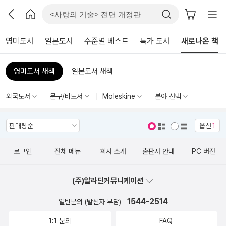
영미도서
일본도서
수준별 베스트
특가 도서
새로나온 책
영미도서 새책
일본도서 새책
외국도서
문구/비도서
Moleskine
분야 선택
옵션
1
표지 보기
표지 안보기
로그인
전체 메뉴
회사 소개
출판사 안내
PC 버전
(주)알라딘커뮤니케이션
1544-2514
일반문의 (발신자 부담)
1:1 문의
FAQ