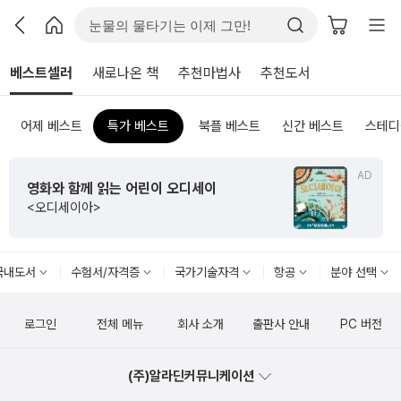
베스트셀러
새로나온 책
추천마법사
추천도서
어제 베스트
특가 베스트
북플 베스트
신간 베스트
스테디
AD
영화와 함께 읽는 어린이 오디세이
<오디세이아>
국내도서
수험서/자격증
국가기술자격
항공
분야 선택
로그인
전체 메뉴
회사 소개
출판사 안내
PC 버전
(주)알라딘커뮤니케이션