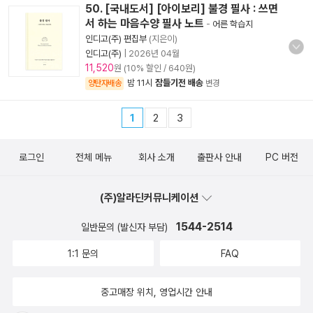
50. [국내도서] [아이보리] 불경 필사 : 쓰면
서 하는 마음수양 필사 노트
-
어른 학습지
인디고(주) 편집부
(지은이)
인디고(주)
|
2026년 04월
11,520
원 (10% 할인 / 640원)
밤 11시
잠들기전 배송
양탄자배송
변경
1
2
3
로그인
전체 메뉴
회사 소개
출판사 안내
PC 버전
(주)알라딘커뮤니케이션
1544-2514
일반문의 (발신자 부담)
1:1 문의
FAQ
중고매장 위치, 영업시간 안내