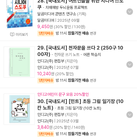
28. [국내도서] 어르신들을 위한 시니어 스도
쿠
-
치매예방 두뇌운동 프로젝트
달곰미디어 콘텐츠 연구소
(기획)
달곰미디어
|
2025년 09월
9,450
원 (30% 할인 / 130원)
밤 11시
잠들기전 배송
양탄자배송
변경
미리보기
29. [국내도서] 천자문을 쓰다 2 (250구 10
00자)
- 천자문 쓰기 노트
-
어른 학습지
인디고(주) 편집부
(지은이)
인디고(주)
|
2025년 07월
10,240
원 (20% 할인)
밤 11시
잠들기전 배송
양탄자배송
변경
인디고어린이 문구 모음 20%할인
30. [국내도서] [민트] 초등 그림 일기장 (10
칸 노트)
-
초등 그림 일기장 (10칸 노트)
인디고(주) 편집부
(지은이)
인디고(주)
|
2025년 03월
3,840
원 (20% 할인 / 140원)
밤 11시
잠들기전 배송
양탄자배송
변경