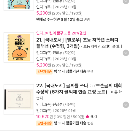
인디고(주) 편집부
(지은이)
인디고(주)
|
2026년 03월
5,200
원 (20% 할인 / 190원)
택배
로 주문하면
8월 12일 출고
변경
인디고어린이 문구 모음 20%할인
21. [국내도서] [옐로우] 초등 저학년 스터디
플래너 (수첩형, 3개월)
-
초등 저학년 스터디 플래너
인디고(주) 편집부
(지은이)
인디고(주)
|
2026년 03월
5,200
원 (20% 할인 / 190원)
밤 11시
잠들기전 배송
양탄자배송
변경
22. [국내도서] 글씨를 쓰다 : 교보손글씨 대회
수상작 (6가지 글씨체 연습 교정 노트)
-
어른 학
습지
인디고(주) 편집부
(지은이)
인디고(주)
|
2026년 01월
10,620
6.0
원 (10% 할인 / 590원)
밤 11시
잠들기전 배송
양탄자배송
변경