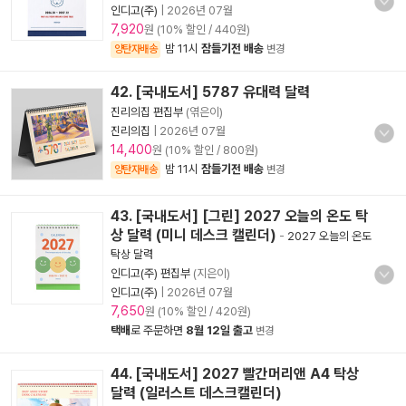
인디고(주)
|
2026년 07월
7,920
원 (10% 할인 / 440원)
밤 11시
잠들기전 배송
양탄자배송
변경
42. [국내도서] 5787 유대력 달력
진리의집 편집부
(엮은이)
진리의집
|
2026년 07월
14,400
원 (10% 할인 / 800원)
밤 11시
잠들기전 배송
양탄자배송
변경
43. [국내도서] [그린] 2027 오늘의 온도 탁
상 달력 (미니 데스크 캘린더)
-
2027 오늘의 온도
탁상 달력
인디고(주) 편집부
(지은이)
인디고(주)
|
2026년 07월
7,650
원 (10% 할인 / 420원)
택배
로 주문하면
8월 12일 출고
변경
44. [국내도서] 2027 빨간머리앤 A4 탁상
달력 (일러스트 데스크캘린더)