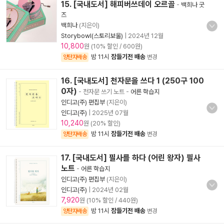
15. [국내도서] 해피버쓰데이 오르골
-
백희나 굿
즈
백희나
(지은이)
Storybowl(스토리보울)
|
2024년 12월
10,800
원 (10% 할인 / 600원)
밤 11시
잠들기전 배송
양탄자배송
변경
16. [국내도서] 천자문을 쓰다 1 (250구 100
0자)
- 천자문 쓰기 노트
-
어른 학습지
인디고(주) 편집부
(지은이)
인디고(주)
|
2025년 07월
10,240
원 (20% 할인)
밤 11시
잠들기전 배송
양탄자배송
변경
17. [국내도서] 필사를 하다 (어린 왕자) 필사
노트
-
어른 학습지
인디고(주) 편집부
(지은이)
인디고(주)
|
2024년 02월
7,920
원 (10% 할인 / 440원)
밤 11시
잠들기전 배송
양탄자배송
변경