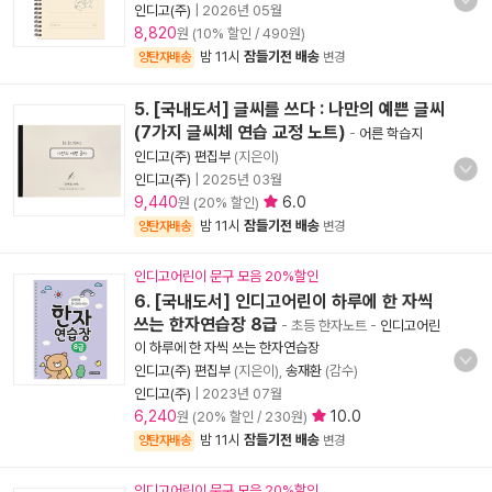
인디고(주)
|
2026년 05월
8,820
원 (10% 할인 / 490원)
밤 11시
잠들기전 배송
양탄자배송
변경
5. [국내도서] 글씨를 쓰다 : 나만의 예쁜 글씨
(7가지 글씨체 연습 교정 노트)
-
어른 학습지
인디고(주) 편집부
(지은이)
인디고(주)
|
2025년 03월
9,440
6.0
원 (20% 할인)
밤 11시
잠들기전 배송
양탄자배송
변경
인디고어린이 문구 모음 20%할인
6. [국내도서] 인디고어린이 하루에 한 자씩
쓰는 한자연습장 8급
- 초등 한자노트
-
인디고어린
이 하루에 한 자씩 쓰는 한자연습장
인디고(주) 편집부
(지은이),
송재환
(감수)
인디고(주)
|
2023년 07월
6,240
10.0
원 (20% 할인 / 230원)
밤 11시
잠들기전 배송
양탄자배송
변경
인디고어린이 문구 모음 20%할인