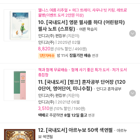
웰니스 여름 리추얼 + 에그 트레이. 사우나 빗 키링. 레트로
물병(이벤트 도서 2만원 이상)
10. [국내도서] 영문 필사를 하다 (어린왕자)
필사 노트 (스프링)
-
어른 학습지
인디고(주) 편집부
(지은이)
인디고(주)
|
2025년 02월
8,820
원 (10% 할인 / 490원)
밤 11시
잠들기전 배송
양탄자배송
변경
책과 함께 무료배송 - 함께 사기 좋은 특가 도서 · 저가 도서
총집합
11. [국내도서] [핑크] 혼자공부 단어장 (120
0단어, 영어단어, 미니수첩)
-
인디고 혼자공부
인디고(주) 편집부
(지은이)
인디고(주)
|
2021년 06월
3,510
원 (10% 할인 / 190원)
택배
로 주문하면
8월 12일 출고
변경
12. [국내도서] 아르누보 50색 색연필
-
아르누
보 색연필