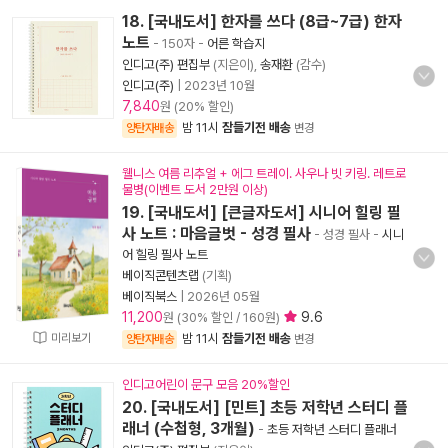
18. [국내도서] 한자를 쓰다 (8급~7급) 한자
노트
- 150자
-
어른 학습지
인디고(주) 편집부
(지은이),
송재환
(감수)
인디고(주)
|
2023년 10월
7,840
원 (20% 할인)
밤 11시
잠들기전 배송
양탄자배송
변경
웰니스 여름 리추얼 + 에그 트레이. 사우나 빗 키링. 레트로
물병(이벤트 도서 2만원 이상)
19. [국내도서] [큰글자도서] 시니어 힐링 필
사 노트 : 마음글벗 - 성경 필사
- 성경 필사
-
시니
어 힐링 필사 노트
베이직콘텐츠랩
(기획)
베이직북스
|
2026년 05월
11,200
9.6
원 (30% 할인 / 160원)
미리보기
밤 11시
잠들기전 배송
양탄자배송
변경
인디고어린이 문구 모음 20%할인
20. [국내도서] [민트] 초등 저학년 스터디 플
래너 (수첩형, 3개월)
-
초등 저학년 스터디 플래너