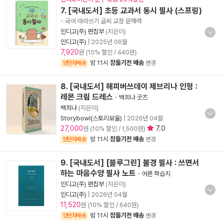
7. [국내도서] 초등 교과서 동시 필사 (스프링)
- 국어 따라쓰기 글씨 교정 문해력
인디고(주) 편집부
(지은이)
인디고(주)
|
2025년 06월
7,920
원 (10% 할인 / 440원)
밤 11시
잠들기전 배송
양탄자배송
변경
8. [국내도서] 해피버쓰데이 제브리나 인형 :
레몬 크림 드레스
-
백희나 굿즈
백희나
(지은이)
Storybowl(스토리보울)
|
2026년 04월
27,000
7.0
원 (10% 할인 / 1,500원)
밤 11시
잠들기전 배송
양탄자배송
변경
9. [국내도서] [블루그린] 불경 필사 : 쓰면서
하는 마음수양 필사 노트
-
어른 학습지
인디고(주) 편집부
(지은이)
인디고(주)
|
2026년 04월
11,520
원 (10% 할인 / 640원)
밤 11시
잠들기전 배송
양탄자배송
변경