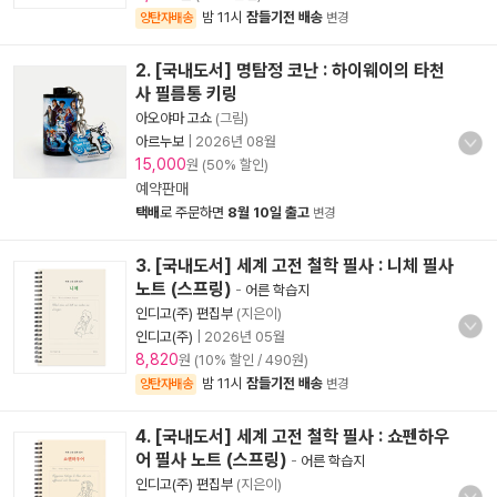
밤 11시
잠들기전 배송
양탄자배송
변경
2. [국내도서] 명탐정 코난 : 하이웨이의 타천
사 필름통 키링
아오야마 고쇼
(그림)
아르누보
|
2026년 08월
15,000
원 (50% 할인)
예약판매
택배
로 주문하면
8월 10일 출고
변경
3. [국내도서] 세계 고전 철학 필사 : 니체 필사
노트 (스프링)
-
어른 학습지
인디고(주) 편집부
(지은이)
인디고(주)
|
2026년 05월
8,820
원 (10% 할인 / 490원)
밤 11시
잠들기전 배송
양탄자배송
변경
4. [국내도서] 세계 고전 철학 필사 : 쇼펜하우
어 필사 노트 (스프링)
-
어른 학습지
인디고(주) 편집부
(지은이)