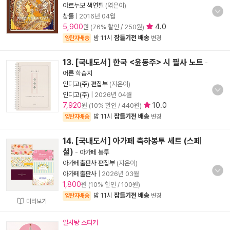
아르누보 색연필
(엮은이)
참돌
|
2016년 04월
5,900
4.0
원 (76% 할인 / 250원)
밤 11시
잠들기전 배송
양탄자배송
변경
13. [국내도서] 한국 <윤동주> 시 필사 노트
-
어른 학습지
인디고(주) 편집부
(지은이)
인디고(주)
|
2026년 04월
7,920
10.0
원 (10% 할인 / 440원)
밤 11시
잠들기전 배송
양탄자배송
변경
14. [국내도서] 아가페 축하봉투 세트 (스페
셜)
-
아가페 봉투
아가페출판사 편집부
(지은이)
아가페출판사
|
2026년 03월
1,800
원 (10% 할인 / 100원)
밤 11시
잠들기전 배송
양탄자배송
변경
미리보기
알사탕 스티커