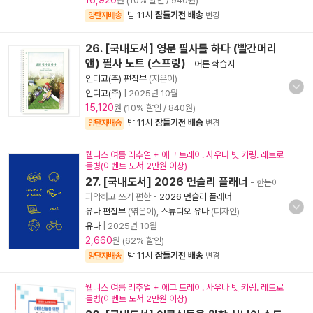
16,920
원 (10% 할인 / 940원)
밤 11시
잠들기전 배송
양탄자배송
변경
26. [국내도서] 영문 필사를 하다 (빨간머리
앤) 필사 노트 (스프링)
-
어른 학습지
인디고(주) 편집부
(지은이)
인디고(주)
|
2025년 10월
15,120
원 (10% 할인 / 840원)
밤 11시
잠들기전 배송
양탄자배송
변경
웰니스 여름 리추얼 + 에그 트레이. 사우나 빗 키링. 레트로
물병(이벤트 도서 2만원 이상)
27. [국내도서] 2026 먼슬리 플래너
- 한눈에
파악하고 쓰기 편한
-
2026 먼슬리 플래너
유나 편집부
(엮은이),
스튜디오 유나
(디자인)
유나
|
2025년 10월
2,660
원 (62% 할인)
밤 11시
잠들기전 배송
양탄자배송
변경
웰니스 여름 리추얼 + 에그 트레이. 사우나 빗 키링. 레트로
물병(이벤트 도서 2만원 이상)