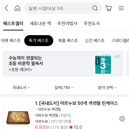
베스트셀러
새로나온 책
추천마법사
추천도서
어제 베스트
특가 베스트
북플 베스트
신간 베스트
스테디셀
AD
수능까지 연결되는
초등 비문학 필독서
<초등 매3비>
국내도서
달력/기타
분야 선택
1. [국내도서] 아르누보 50색 색연필 틴케이스
-
아르누보 색연필
아르누보 색연필
(지은이)
아르누보
|
2017년 05월
6,900
10.0
원 (77% 할인)