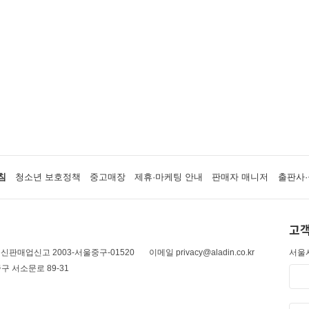
침
청소년 보호정책
중고매장
제휴·마케팅 안내
판매자 매니저
출판사·
고객
신판매업신고 2003-서울중구-01520
이메일 privacy@aladin.co.kr
서울시
구 서소문로 89-31