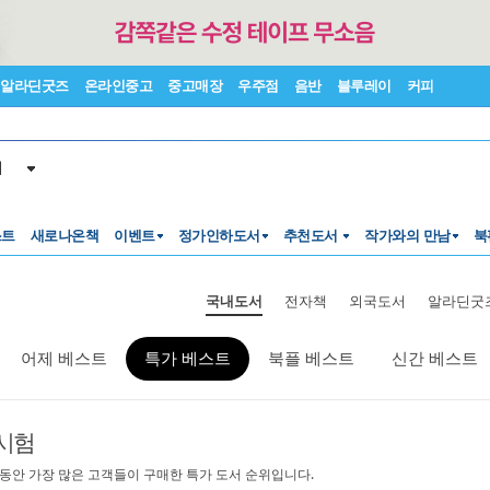
알라딘굿즈
온라인중고
중고매장
우주점
음반
블루레이
커피
서
스트
새로나온책
이벤트
정가인하도서
추천도서
작가와의 만남
북
국내도서
전자책
외국도서
알라딘굿
어제 베스트
특가 베스트
북플 베스트
신간 베스트
시험
 동안 가장 많은 고객들이 구매한 특가 도서 순위입니다.