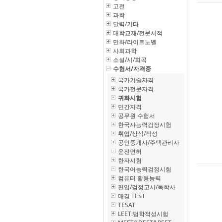
고전
과학
달력/기타
대학교재/전문서적
만화/라이트노벨
사회과학
소설/시/희곡
수험서/자격증
국가기술자격
국가전문자격
귀화시험
민간자격
공무원 수험서
한국사능력검정시험
취업/상식/적성
공인중개사/주택관리사
운전면허
한자시험
한국어능력검정시험
컴퓨터 활용능력
편입/검정고시/독학사
매경 TEST
TESAT
LEET:법학적성시험