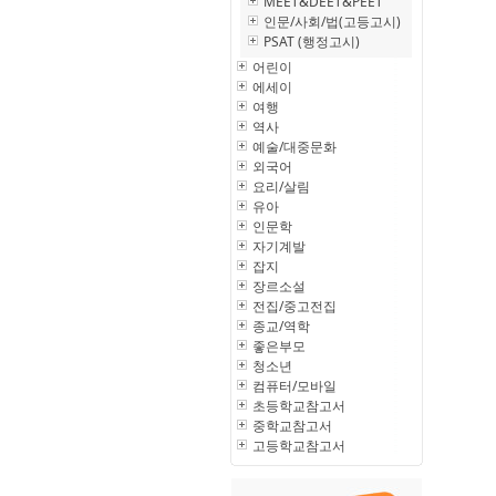
MEET&DEET&PEET
인문/사회/법(고등고시)
PSAT (행정고시)
어린이
에세이
여행
역사
예술/대중문화
외국어
요리/살림
유아
인문학
자기계발
잡지
장르소설
전집/중고전집
종교/역학
좋은부모
청소년
컴퓨터/모바일
초등학교참고서
중학교참고서
고등학교참고서