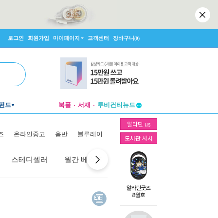
로그인
회원가입
마이페이지
고객센터
장바구니
(0)
펀드
북플
서재
투비컨티뉴드
창작플랫폼
알라딘 us
투비컨티뉴드
즈
온라인중고
음반
블루레이
도서관 사서
스테디셀러
월간 베스트
역대 베스트
선물 베스트