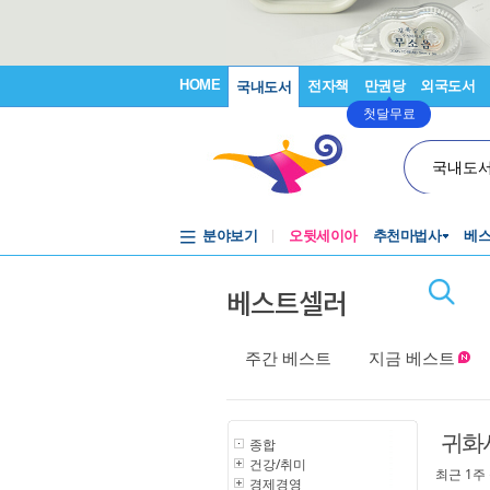
HOME
전자책
만권당
외국도서
국내도서
첫달무료
국내도
분야보기
오뒷세이아
추천마법사
베
베스트셀러
주간 베스트
지금 베스트
귀화
종합
건강/취미
최근 1주
경제경영