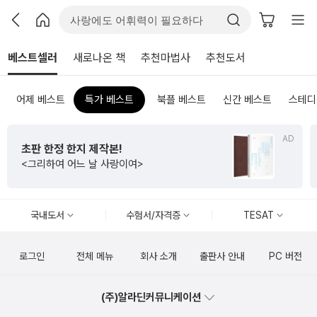
베스트셀러
새로나온 책
추천마법사
추천도서
어제 베스트
특가 베스트
북플 베스트
신간 베스트
스테디
AD
초판 한정 한지 제작본!
<그리하여 어느 날 사랑이여>
국내도서
수험서/자격증
TESAT
로그인
전체 메뉴
회사 소개
출판사 안내
PC 버전
(주)알라딘커뮤니케이션