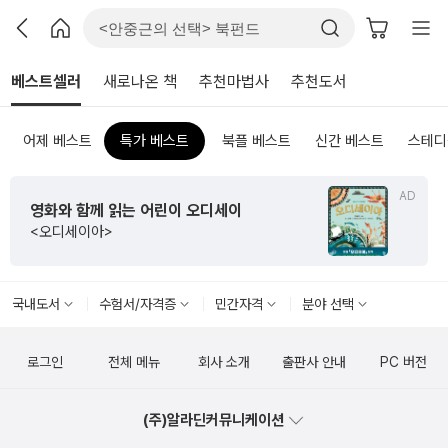
베스트셀러
새로나온 책
추천마법사
추천도서
어제 베스트
특가 베스트
북플 베스트
신간 베스트
스테디
AD
영화와 함께 읽는 어린이 오디세이
<오디세이아>
국내도서
수험서/자격증
민간자격
분야 선택
로그인
전체 메뉴
회사 소개
출판사 안내
PC 버전
(주)알라딘커뮤니케이션