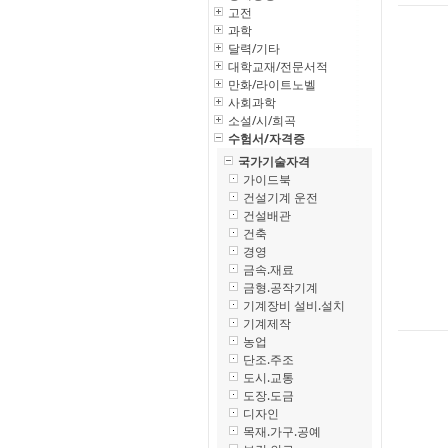
고전
과학
달력/기타
대학교재/전문서적
만화/라이트노벨
사회과학
소설/시/희곡
수험서/자격증
국가기술자격
가이드북
건설기계 운전
건설배관
건축
경영
금속.재료
금형.공작기계
기계장비 설비.설치
기계제작
농업
단조.주조
도시.교통
도장.도금
디자인
목재.가구.공예