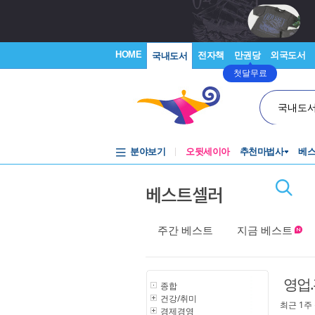
HOME
전자책
만권당
외국도서
국내도서
첫달무료
국내도
분야보기
오뒷세이아
추천마법사
베
베스트셀러
주간 베스트
지금 베스트
영업
종합
건강/취미
최근 1주
경제경영