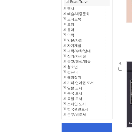
Road Travel
역사
예술/대중문화
오디오북
요리
유머
의학
인문/사회
자기계발
과학/수학/생태
전기/자서전
종교/명상/점술
4.
청소년
컴퓨터
해외잡지
기타 언어권 도서
일본 도서
중국 도서
독일 도서
스페인 도서
한국관련도서
문구/비도서