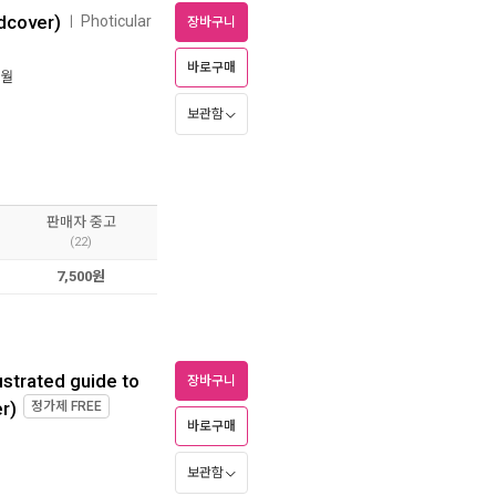
rdcover)
Photicular
ㅣ
장바구니
바로구매
0월
보관함
판매자 중고
(22)
7,500원
ustrated guide to
장바구니
r)
정가제
FREE
바로구매
보관함