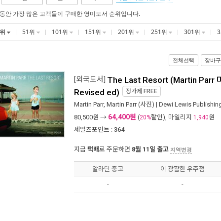
 동안 가장 많은 고객들이 구매한 영미도서 순위입니다.
1위
51위
101위
151위
201위
251위
301위
전체선택
장바구
[외국도서]
The Last Resort (Martin Parr
Revised ed)
정가제
FREE
Martin Parr
,
Martin Parr
(사진) |
Dewi Lewis Publishin
64,400원
80,500
원 →
(
할인), 마일리지
원
20%
1,940
세일즈포인트 :
364
지금
택배
로 주문하면
8월 11일 출고
지역변경
알라딘 중고
이 광활한 우주점
-
-