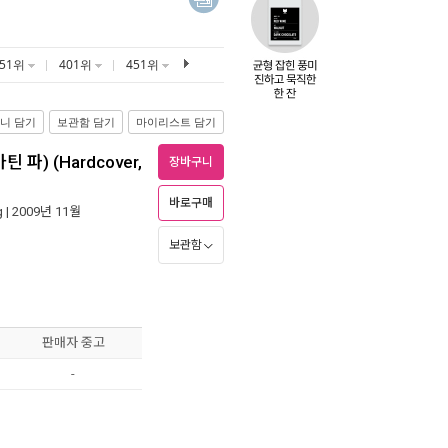
351위
401위
451위
니 담기
보관함 담기
마이리스트 담기
 마틴 파) (Hardcover,
장바구니
바로구매
g
| 2009년 11월
보관함
판매자 중고
-