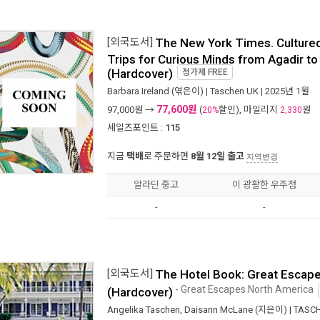
[외국도서]
The New York Times. Cultured
Trips for Curious Minds from Agadir to
(Hardcover)
정가제
FREE
Barbara Ireland
(엮은이) |
Taschen UK
| 2025년 1월
77,600원
97,000
원 →
(
할인), 마일리지
원
20%
2,330
세일즈포인트 :
115
지금
택배
로 주문하면
8월 12일 출고
지역변경
알라딘 중고
이 광활한 우주점
-
-
[외국도서]
The Hotel Book: Great Escap
- Great Escapes North America
(Hardcover)
Angelika Taschen
,
Daisann McLane
(지은이) |
TASC