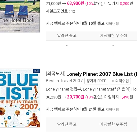
63,900원
71,000
원 →
(
할인), 마일리지
원
10%
3,200
세일즈포인트 :
12
지금
택배
로 주문하면
8월 10일 출고
지역변경
알라딘 중고
이 광활한 우주점
-
-
[외국도서]
Lonely Planet 2007 Blue List 
Best in Travel 2007
정가제
FREE
해외직수입
Lonely Planet 편집부
,
Lonely Planet Staff
(지은이) |
lo
29,700원
36,230
원 →
(
할인), 마일리지
원
18%
1,490
지금
택배
로 주문하면
8월 24일 출고
지역변경
알라딘 중고
이 광활한 우주점
-
-