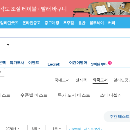
알라딘굿즈
온라인중고
중고매장
우주점
음반
블루레이
커피
서
수준별베스트
중고 외서
온책
특가도서
이벤트
Lexile®
어린이영어
5백원부터
N
수준별베스트
중고 외서
기
국내도서
전자책
외국도서
알라딘굿
베스트
수준별 베스트
특가 도서 베스트
스테디셀러
주간 베스트
2026년
8월
1주
이 분류의 도서 모두 보기