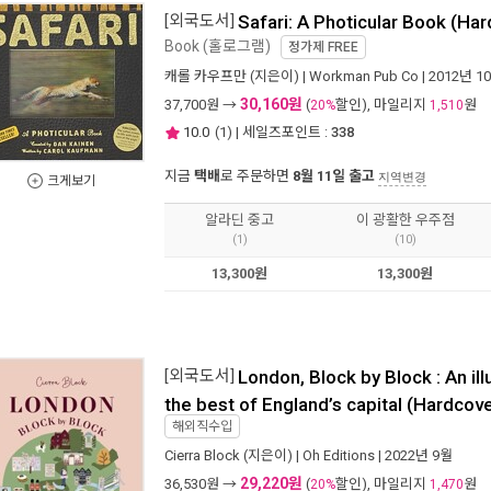
[외국도서]
Safari: A Photicular Book (Ha
Book (홀로그램)
정가제
FREE
캐롤 카우프만
(지은이) |
Workman Pub Co
| 2012년 1
30,160원
37,700
원 →
(
할인), 마일리지
원
20%
1,510
10.0
(
1
) | 세일즈포인트 :
338
지금
택배
로 주문하면
8월 11일 출고
지역변경
크게보기
알라딘 중고
이 광활한 우주점
(1)
(10)
13,300원
13,300원
[외국도서]
London, Block by Block : An ill
the best of England’s capital (Hardcove
해외직수입
Cierra Block
(지은이) |
Oh Editions
| 2022년 9월
29,220원
36,530
원 →
(
할인), 마일리지
원
20%
1,470