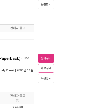
보관함
판매자 중고
-
(Paperback)
- The
장바구니
바로구매
nely Planet
| 2006년 11월
보관함
판매자 중고
(5)
3,830원