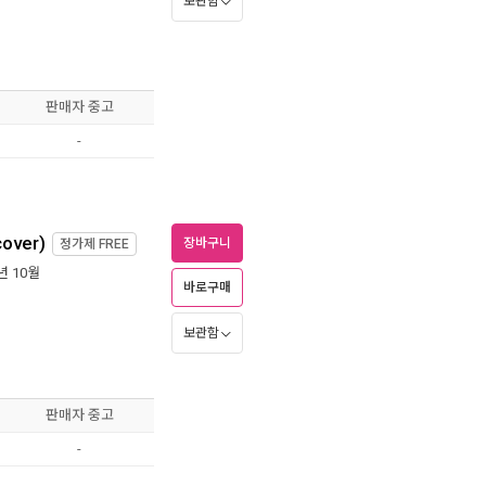
보관함
판매자 중고
-
cover)
장바구니
정가제
FREE
1년 10월
바로구매
보관함
판매자 중고
-