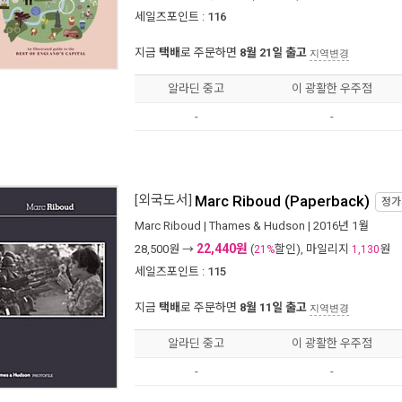
세일즈포인트 :
116
지금
택배
로 주문하면
8월 21일 출고
지역변경
알라딘 중고
이 광활한 우주점
-
-
[외국도서]
Marc Riboud (Paperback)
정
Marc Riboud
|
Thames & Hudson
| 2016년 1월
22,440원
28,500
원 →
(
할인), 마일리지
원
21%
1,130
세일즈포인트 :
115
지금
택배
로 주문하면
8월 11일 출고
지역변경
알라딘 중고
이 광활한 우주점
-
-