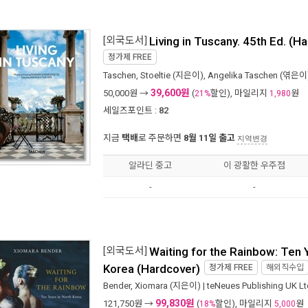
[외국도서]
Living in Tuscany. 45th Ed. (H
정가제
FREE
Taschen
,
Stoeltie
(지은이),
Angelika Taschen
(엮은이)
39,600원
50,000
원 →
(
할인), 마일리지
원
21%
1,980
세일즈포인트 :
82
지금
택배
로 주문하면
8월 11일 출고
지역변경
알라딘 중고
이 광활한 우주점
-
-
[외국도서]
Waiting for the Rainbow: Ten 
Korea (Hardcover)
정가제
FREE
해외직수입
Bender, Xiomara
(지은이) |
teNeues Publishing UK Lt
99,830원
121,750
원 →
(
할인), 마일리지
원
18%
5,000