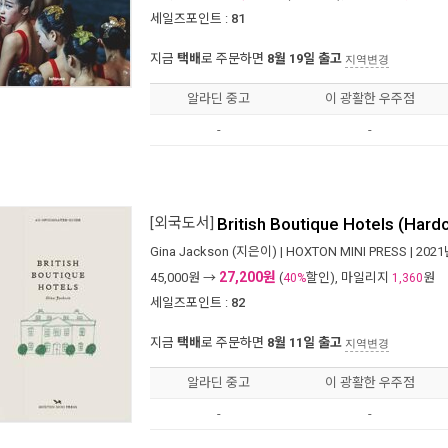
세일즈포인트 :
81
지금
택배
로 주문하면
8월 19일 출고
지역변경
알라딘 중고
이 광활한 우주점
-
-
[외국도서]
British Boutique Hotels (Hard
Gina Jackson
(지은이) |
HOXTON MINI PRESS
| 202
27,200원
45,000
원 →
(
할인), 마일리지
원
40%
1,360
세일즈포인트 :
82
지금
택배
로 주문하면
8월 11일 출고
지역변경
알라딘 중고
이 광활한 우주점
-
-