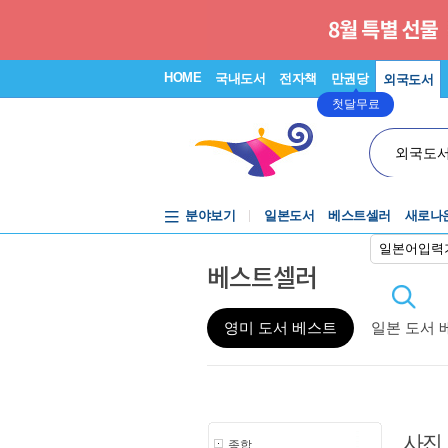
HOME
국내도서
전자책
만권당
외국도서
첫달무료
외국도
분야보기
일본도서
베스트셀러
새로나
일본어입력
베스트셀러
영미 도서 베스트
일본 도서 
사진
종합