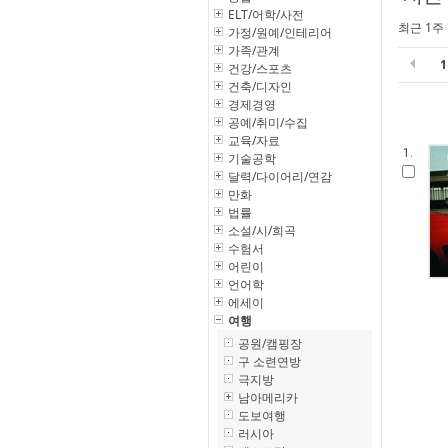
ELT/어학/사전
최근 1주
가정/원예/인테리어
가족/관계
건강/스포츠
건축/디자인
경제경영
공예/취미/수집
교육/자료
1.
기술공학
달력/다이어리/연감
만화
법률
소설/시/희곡
수험서
어린이
언어학
에세이
여행
공원/캠핑장
구 소련연방
극지방
남아메리카
도보여행
러시아