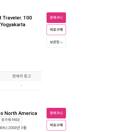
 Traveler. 100
장바구니
 Yogyakarta
바로구매
보관함
판매자 중고
-
es North America
장바구니
정가제
FREE
바로구매
HEN
| 2003년 3월