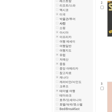
레스토랑
2.
리조트/스파
멕시코
미국
박물관/투어
사진
쇼핑
아시아
아프리카
여행 에세이
여행일반
여행지도
유럽
저예산
중동
중앙 아메리카
참고자료
캐나다
캐러비안/서인도
3.
크루즈
테마별 여행
테마파크
호주/오세아니아
호텔/숙박/호스텔
Bed/Breakfast