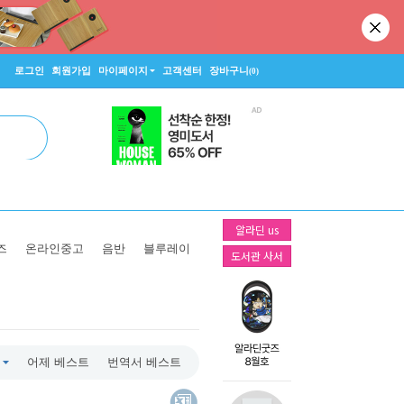
로그인
회원가입
마이페이지
고객센터
장바구니
(0)
알라딘 us
즈
온라인중고
음반
블루레이
도서관 사서
어제 베스트
번역서 베스트