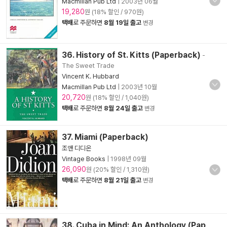
Macmillan Pub Ltd
|
2003년 06월
19,280
원 (18% 할인 / 970원)
택배
로 주문하면
8월 19일 출고
변경
36. History of St. Kitts (Paperback)
-
The Sweet Trade
Vincent K. Hubbard
Macmillan Pub Ltd
|
2003년 10월
20,720
원 (18% 할인 / 1,040원)
택배
로 주문하면
8월 24일 출고
변경
37. Miami (Paperback)
조앤 디디온
Vintage Books
|
1998년 09월
26,090
원 (20% 할인 / 1,310원)
택배
로 주문하면
8월 21일 출고
변경
38. Cuba in Mind: An Anthology (Pap