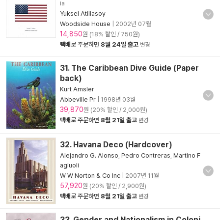
ia
Yuksel Atillasoy
Woodside House
|
2002년 07월
14,850
원 (18% 할인 / 750원)
택배
로 주문하면
8월 24일 출고
변경
31. The Caribbean Dive Guide (Paper
back)
Kurt Amsler
Abbeville Pr
|
1998년 03월
39,870
원 (20% 할인 / 2,000원)
택배
로 주문하면
8월 21일 출고
변경
32. Havana Deco (Hardcover)
Alejandro G. Alonso
,
Pedro Contreras
,
Martino F
agiuoli
W W Norton & Co Inc
|
2007년 11월
57,920
원 (20% 할인 / 2,900원)
택배
로 주문하면
8월 21일 출고
변경
33. Gender and Nationalism in Coloni