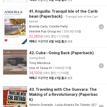
변경
41. Anguilla: Tranquil Isle of the Carib
bean (Paperback)
- Tranquil Isle of the Cari
bbean
Brenda Carty
,
Colville Petty
Interlink Pub Group Inc
|
2003년 09월
22,280
원 (18% 할인 / 1,120원)
택배
로 주문하면
8월 14일 출고
변경
42. Cuba--Going Back (Paperback)
-
Going Back
Tony Mendoza
Univ of Texas Pr
|
1999년 01월
34,100
원 (18% 할인 / 1,710원)
택배
로 주문하면
8월 21일 출고
변경
43. Traveling with Che Guevara: The
Making of a Revolutionary (Paperbac
k)
Alberto Granado
,
Lucia Alvarez De Toledo
(옮긴