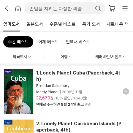
영미도서
일본도서
수준별 베스트
특가 도서
새로나온 책
주간 베스트
어제 베스트
번역서 베스트
외국도서
여행
캐러비안/서인도
1. Lonely Planet Cuba (Paperback, 4t
h)
Brendan Sainsbury
lonely Planet
|
2006년 11월
32,670
원 (18% 할인 / 1,640원)
택배
로 주문하면
8월 24일 출고
변경
2. Lonely Planet Caribbean Islands (P
aperback, 4th)