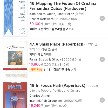
46. Mapping The Fiction Of Cristina
Fernandez Cubas (Hardcover)
Kathleen M. Glenn
,
Janet Perez
(엮은이)
Univ of Delaware Pr
|
2005년 06월
69,100
원 (18% 할인 / 3,460원)
택배
로 주문하면
8월 24일 출고
변경
47. A Small Place (Paperback)
- 『카리브
해의 어느 작은 섬』원서
저메이카 킨케이드
Farrar Straus & Giroux
|
2000년 04월
16,800
원 (20% 할인 / 840원)
밤 11시
잠들기전 배송
양탄자배송
변경
48. In Focus Haiti (Paperback)
- A Guid
e to the People, Politics and Culture
Charles Arthur
Interlink Pub Group Inc
|
2002년 02월
19,240
원 (18% 할인 / 970원)