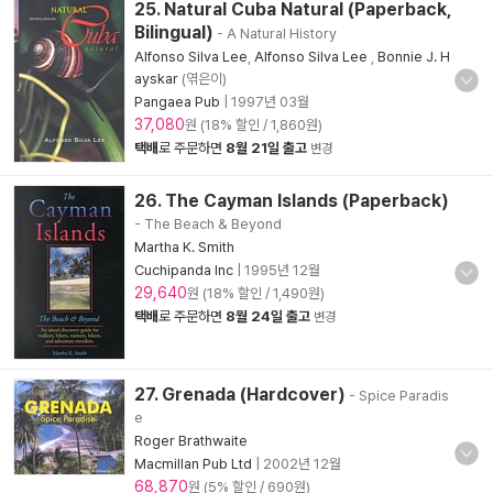
25. Natural Cuba Natural (Paperback,
Bilingual)
- A Natural History
Alfonso Silva Lee
,
Alfonso Silva Lee
,
Bonnie J. H
ayskar
(엮은이)
Pangaea Pub
|
1997년 03월
37,080
원 (18% 할인 / 1,860원)
택배
로 주문하면
8월 21일 출고
변경
26. The Cayman Islands (Paperback)
- The Beach & Beyond
Martha K. Smith
Cuchipanda Inc
|
1995년 12월
29,640
원 (18% 할인 / 1,490원)
택배
로 주문하면
8월 24일 출고
변경
27. Grenada (Hardcover)
- Spice Paradis
e
Roger Brathwaite
Macmillan Pub Ltd
|
2002년 12월
68,870
원 (5% 할인 / 690원)