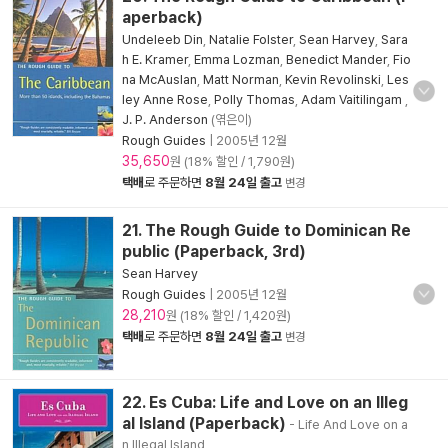
aperback)
Undeleeb Din
,
Natalie Folster
,
Sean Harvey
,
Sara
h E. Kramer
,
Emma Lozman
,
Benedict Mander
,
Fio
na McAuslan
,
Matt Norman
,
Kevin Revolinski
,
Les
ley Anne Rose
,
Polly Thomas
,
Adam Vaitilingam
,
J. P. Anderson
(엮은이)
Rough Guides
|
2005년 12월
35,650
원 (18% 할인 / 1,790원)
택배
로 주문하면
8월 24일 출고
변경
21. The Rough Guide to Dominican Re
public (Paperback, 3rd)
Sean Harvey
Rough Guides
|
2005년 12월
28,210
원 (18% 할인 / 1,420원)
택배
로 주문하면
8월 24일 출고
변경
22. Es Cuba: Life and Love on an Illeg
al Island (Paperback)
- Life And Love on a
n Illegal Island