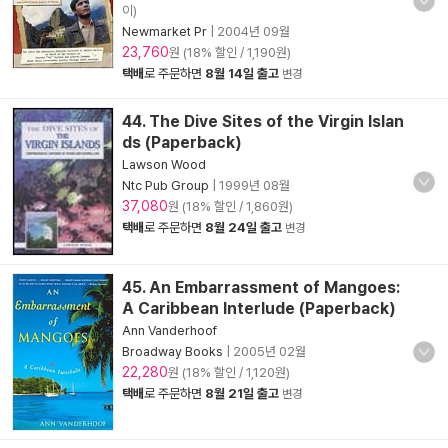
이)
Newmarket Pr
|
2004년 09월
23,760
원 (18% 할인 / 1,190원)
택배
로 주문하면
8월 14일 출고
변경
44. The Dive Sites of the Virgin Islan
ds (Paperback)
Lawson Wood
Ntc Pub Group
|
1999년 08월
37,080
원 (18% 할인 / 1,860원)
택배
로 주문하면
8월 24일 출고
변경
45. An Embarrassment of Mangoes:
A Caribbean Interlude (Paperback)
Ann Vanderhoof
Broadway Books
|
2005년 02월
22,280
원 (18% 할인 / 1,120원)
택배
로 주문하면
8월 21일 출고
변경