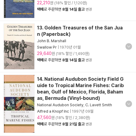
22,210
원 (18% 할인 / 1,120원)
택배
로 주문하면
8월 14일 출고
변경
13. Golden Treasures of the San Jua
n (Paperback)
John B. Marshall
Swallow Pr
|
1970년 01월
29,640
원 (18% 할인 / 1,490원)
택배
로 주문하면
8월 14일 출고
변경
14. National Audubon Society Field G
uide to Tropical Marine Fishes: Carib
bean, Gulf of Mexico, Florida, Baham
as, Bermuda (Vinyl-bound)
National Audubon Society
,
C. Lavett Smith
Alfred a Knopf Inc
|
1997년 09월
47,560
원 (18% 할인 / 2,380원)
택배
로 주문하면
8월 21일 출고
변경