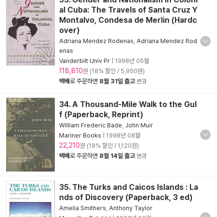
al Cuba: The Travels of Santa Cruz Y
Montalvo, Condesa de Merlin (Hardc
over)
Adriana Mendez Rodenas
,
Adriana Mendez Rod
enas
Vanderbilt Univ Pr
|
1998년 05월
118,810
원 (18% 할인 / 5,950원)
택배
로 주문하면
8월 31일 출고
변경
34. A Thousand-Mile Walk to the Gul
f (Paperback, Reprint)
William Frederic Bade
,
John Muir
Mariner Books
|
1998년 08월
22,210
원 (18% 할인 / 1,120원)
택배
로 주문하면
8월 14일 출고
변경
35. The Turks and Caicos Islands : La
nds of Discovery (Paperback, 3 ed)
Amelia Smithers
,
Anthony Taylor