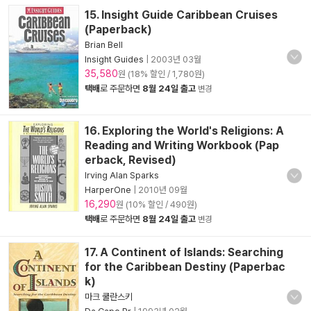
15. Insight Guide Caribbean Cruises
(Paperback)
Brian Bell
Insight Guides
|
2003년 03월
35,580
원 (18% 할인 / 1,780원)
택배
로 주문하면
8월 24일 출고
변경
16. Exploring the World's Religions: A
Reading and Writing Workbook (Pap
erback, Revised)
Irving Alan Sparks
HarperOne
|
2010년 09월
16,290
원 (10% 할인 / 490원)
택배
로 주문하면
8월 24일 출고
변경
17. A Continent of Islands: Searching
for the Caribbean Destiny (Paperbac
k)
마크 쿨란스키