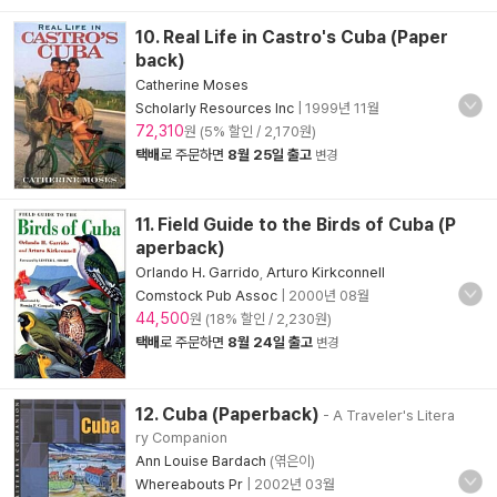
10. Real Life in Castro's Cuba (Paper
back)
Catherine Moses
Scholarly Resources Inc
|
1999년 11월
72,310
원 (5% 할인 / 2,170원)
택배
로 주문하면
8월 25일 출고
변경
11. Field Guide to the Birds of Cuba (P
aperback)
Orlando H. Garrido
,
Arturo Kirkconnell
Comstock Pub Assoc
|
2000년 08월
44,500
원 (18% 할인 / 2,230원)
택배
로 주문하면
8월 24일 출고
변경
12. Cuba (Paperback)
- A Traveler's Litera
ry Companion
Ann Louise Bardach
(엮은이)
Whereabouts Pr
|
2002년 03월