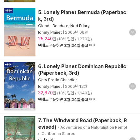
5. Lonely Planet Bermuda (Paperbac
k, 3rd)
Glenda Bendure
,
Ned Friary
lonely Planet
|
2005년 06월
25,240
원 (18% 할인 / 1,270원)
택배
로 주문하면
8월 24일 출고
변경
6. Lonely Planet Dominican Republic
(Paperback, 3rd)
Gary Prado Chandler
lonely Planet
|
2005년 12월
32,670
원 (18% 할인 / 1,640원)
택배
로 주문하면
8월 24일 출고
변경
7. The Windward Road (Paperback, R
evised)
- Adventures of a Naturalist on Remot
e Caribbean Shores