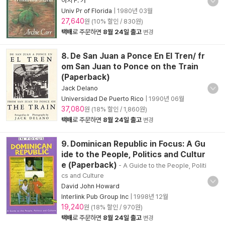
아치 F. 카
Univ Pr of Florida
|
1980년 03월
27,640
원 (10% 할인 / 830원)
택배
로 주문하면
8월 24일 출고
변경
8. De San Juan a Ponce En El Tren/ fr
om San Juan to Ponce on the Train
(Paperback)
Jack Delano
Universidad De Puerto Rico
|
1990년 06월
37,080
원 (18% 할인 / 1,860원)
택배
로 주문하면
8월 24일 출고
변경
9. Dominican Republic in Focus: A Gu
ide to the People, Politics and Cultur
e (Paperback)
- A Guide to the People, Politi
cs and Culture
David John Howard
Interlink Pub Group Inc
|
1998년 12월
19,240
원 (18% 할인 / 970원)
택배
로 주문하면
8월 24일 출고
변경