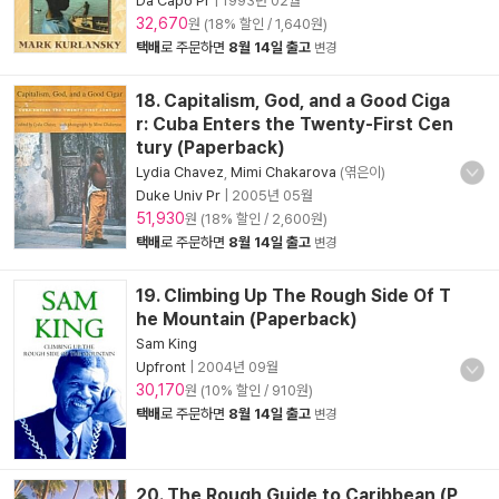
Da Capo Pr
|
1993년 02월
32,670
원 (18% 할인 / 1,640원)
택배
로 주문하면
8월 14일 출고
변경
18. Capitalism, God, and a Good Ciga
r: Cuba Enters the Twenty-First Cen
tury (Paperback)
Lydia Chavez
,
Mimi Chakarova
(엮은이)
Duke Univ Pr
|
2005년 05월
51,930
원 (18% 할인 / 2,600원)
택배
로 주문하면
8월 14일 출고
변경
19. Climbing Up The Rough Side Of T
he Mountain (Paperback)
Sam King
Upfront
|
2004년 09월
30,170
원 (10% 할인 / 910원)
택배
로 주문하면
8월 14일 출고
변경
20. The Rough Guide to Caribbean (P