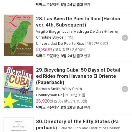
택배
로 주문하면
8월 24일 출고
변경
28. Las Aves De Puerto Rico (Hardco
ver, 4th, Subsequent)
Virgilio Biaggi
,
Lucila Madruga De Diaz-Piferrer
,
Christine Boyce
(그림)
Universidad De Puerto Rico
|
1997년 06월
51,930
원 (18% 할인 / 2,600원)
택배
로 주문하면
8월 24일 출고
변경
29. Bicycling Cuba: 50 Days of Detail
ed Rides from Havana to El Oriente
(Paperback)
Barbara Smith
,
Wally Smith
Countryman Pr
|
2002년 11월
28,920
원 (20% 할인 / 1,450원)
택배
로 주문하면
8월 26일 출고
변경
30. Directory of the Fifty States (Pa
perback)
- Puerto Rico and District of Columb