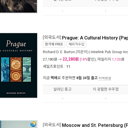
-
-
[외국도서]
Prague: A Cultural History (P
정가제
FREE
해외직수입
Richard D. E. Burton
(지은이) |
Interlink Pub Group Inc
22,280원
27,180
원 →
(
할인), 마일리지
원
18%
1,120
세일즈포인트 :
11
지금
택배
로 주문하면
8월 24일 출고
지역변경
알라딘 중고
이 광활한 우주점
-
-
[외국도서]
Moscow and St. Petersburg (