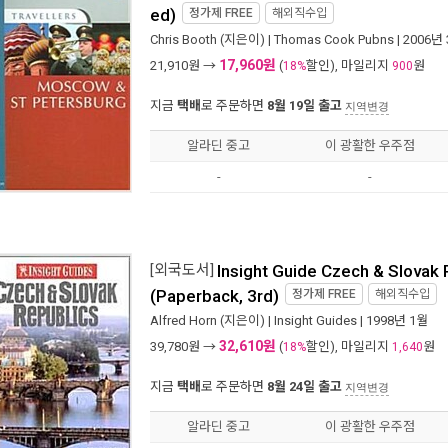
ed)
정가제
FREE
해외직수입
Chris Booth
(지은이) |
Thomas Cook Pubns
| 2006년
17,960원
21,910
원 →
(
할인), 마일리지
원
18%
900
지금
택배
로 주문하면
8월 19일 출고
지역변경
알라딘 중고
이 광활한 우주점
-
-
[외국도서]
Insight Guide Czech & Slovak 
(Paperback, 3rd)
정가제
FREE
해외직수입
Alfred Horn
(지은이) |
Insight Guides
| 1998년 1월
32,610원
39,780
원 →
(
할인), 마일리지
원
18%
1,640
지금
택배
로 주문하면
8월 24일 출고
지역변경
알라딘 중고
이 광활한 우주점