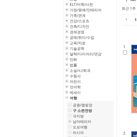
ELT/어학/사전
최근 1주
가정/원예/인테리어
가족/관계
건강/스포츠
건축/디자인
경제경영
공예/취미/수집
교육/자료
1.
기술공학
달력/다이어리/연감
만화
법률
소설/시/희곡
수험서
어린이
언어학
에세이
여행
공원/캠핑장
구 소련연방
극지방
남아메리카
도보여행
러시아
2.