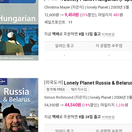
Christina Mayer
(지은이) |
lonely Planet
| 2005년 3월
9,450원
12,600
원 →
(
할인), 마일리지
원
25%
480
세일즈포인트 :
11
지금
택배
로 주문하면
8월 12일 출고
지역변경
알라딘 중고
이 광활한 우주점
-
-
[외국도서]
Lonely Planet Russia & Belaru
정가제
FREE
해외직수입
Simon Richmond
(지은이) |
lonely Planet
| 2006년 3
44,560원
54,350
원 →
(
할인), 마일리지
원
18%
2,230
지금
택배
로 주문하면
8월 24일 출고
지역변경
알라딘 중고
이 광활한 우주점