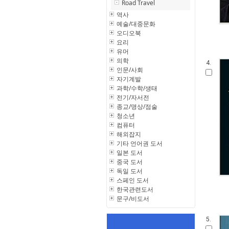
Road Travel
역사
예술/대중문화
오디오북
요리
유머
의학
4.
인문/사회
자기계발
과학/수학/생태
전기/자서전
종교/명상/점술
청소년
컴퓨터
해외잡지
기타 언어권 도서
일본 도서
중국 도서
독일 도서
스페인 도서
한국관련도서
문구/비도서
5.