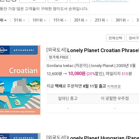
 동안 가장 많은 고객들이 구매한 영미도서 순위입니다.
1위
51위
101위
151위
201위
251위
301위
전체선택
장바구
[외국도서]
Lonely Planet Croatian Phras
정가제
FREE
Gordana Ivetac
(지은이) |
lonely Planet
| 2005년 3월
10,080원
12,600
원 →
(
할인), 마일리지
원
20%
510
지금
택배
로 주문하면
8월 11일 출고
지역변경
알라딘 중고
이 광활한 우주점
-
-
[외국도서]
Lonely Planet Hungarian (Pap