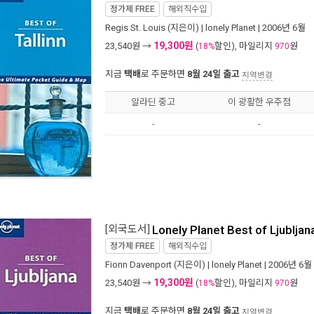
정가제
FREE
해외직수입
Regis St. Louis
(지은이) |
lonely Planet
| 2006년 6월
19,300원
23,540
원 →
(
할인), 마일리지
원
18%
970
지금
택배
로 주문하면
8월 24일 출고
지역변경
알라딘 중고
이 광활한 우주점
-
-
[외국도서]
Lonely Planet Best of Ljublja
정가제
FREE
해외직수입
Fionn Davenport
(지은이) |
lonely Planet
| 2006년 6월
19,300원
23,540
원 →
(
할인), 마일리지
원
18%
970
지금
택배
로 주문하면
8월 24일 출고
지역변경