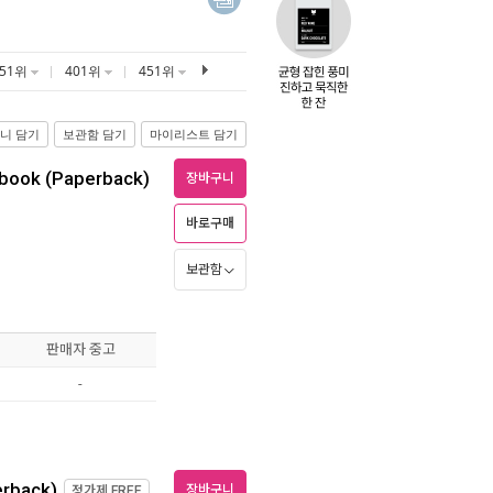
351위
401위
451위
니 담기
보관함 담기
마이리스트 담기
ebook (Paperback)
장바구니
바로구매
보관함
판매자 중고
-
erback)
장바구니
정가제
FREE