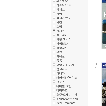
레스토랑
리조트/스파
멕시코
미국
박물관/투어
사진
쇼핑
아시아
아프리카
여행 에세이
여행일반
여행지도
유럽
저예산
중동
중앙 아메리카
3.
참고자료
캐나다
캐러비안/서인도
크루즈
테마별 여행
테마파크
호주/오세아니아
호텔/숙박/호스텔
Bed/Breakfast