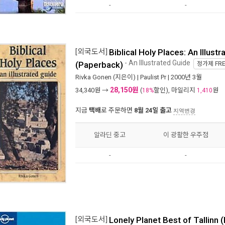
-
-
[외국도서]
Biblical Holy Places: An Illust
- An Illustrated Guide
(Paperback)
정가제
FR
Rivka Gonen
(지은이) |
Paulist Pr
| 2000년 3월
28,150원
34,340
원 →
(
할인), 마일리지
원
18%
1,410
지금
택배
로 주문하면
8월 24일 출고
지역변경
알라딘 중고
이 광활한 우주점
-
-
[외국도서]
Lonely Planet Best of Tallinn