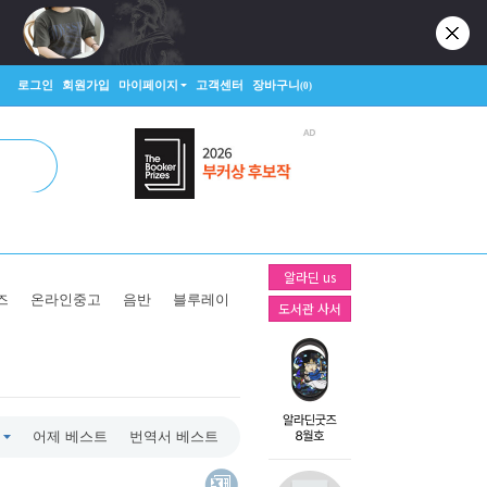
로그인
회원가입
마이페이지
고객센터
장바구니
(0)
알라딘 us
즈
온라인중고
음반
블루레이
도서관 사서
어제 베스트
번역서 베스트