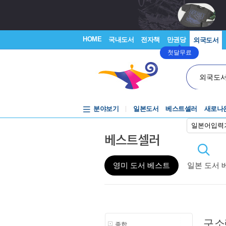
HOME
국내도서
전자책
만권당
외국도서
첫달무료
외국도
분야보기
일본도서
베스트셀러
새로나
일본어입력
베스트셀러
영미 도서 베스트
일본 도서 
구 
종합