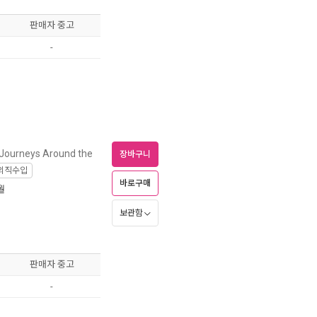
판매자 중고
-
 Journeys Around the
장바구니
외직수입
바로구매
월
보관함
판매자 중고
-