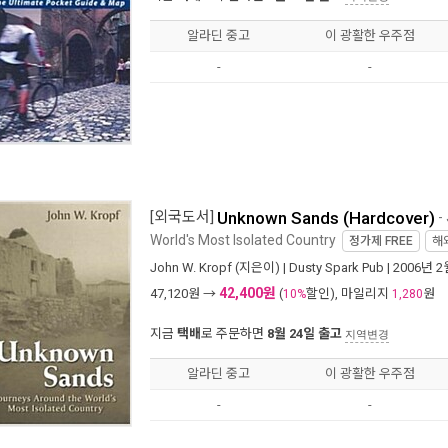
알라딘 중고
이 광활한 우주점
-
-
[외국도서]
Unknown Sands (Hardcover)
-
World's Most Isolated Country
정가제
FREE
해
John W. Kropf
(지은이) |
Dusty Spark Pub
| 2006년 2
42,400원
47,120
원 →
(
할인), 마일리지
원
10%
1,280
지금
택배
로 주문하면
8월 24일 출고
지역변경
알라딘 중고
이 광활한 우주점
-
-