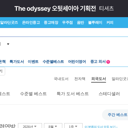
알라딘굿즈
온라인중고
중고매장
우주점
음반
블루레이
커피
서
수준별베스트
중고 외서
온책
특가도서
이벤트
Lexile®
어린이영어
5백원부터
N
수준별베스트
중고 외서
기
국내도서
전자책
외국도서
알라딘굿
베스트
수준별 베스트
특가 도서 베스트
스테디셀러
주간 베스트
소련연방
2026년
8월
1주
이 분류의 도서 모두 보기