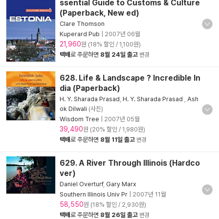
ssential Guide to Customs & Culture
(Paperback, New ed)
Clare Thomson
Kuperard Pub
|
2007년 06월
21,960
원 (18% 할인 / 1,100원)
택배
로 주문하면
8월 24일 출고
변경
628. Life & Landscape ? Incredible In
dia (Paperback)
H. Y. Sharada Prasad
,
H. Y. Sharada Prasad
,
Ash
ok Dilwali
(사진)
Wisdom Tree
|
2007년 05월
39,490
원 (20% 할인 / 1,980원)
택배
로 주문하면
8월 11일 출고
변경
629. A River Through Illinois (Hardco
ver)
Daniel Overturf
,
Gary Marx
Southern Illinois Univ Pr
|
2007년 11월
58,550
원 (18% 할인 / 2,930원)
택배
로 주문하면
8월 26일 출고
변경