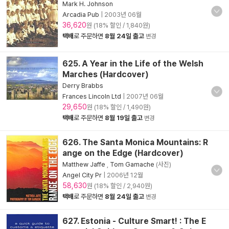
Mark H. Johnson
Arcadia Pub
|
2003년 06월
36,620
원 (18% 할인 / 1,840원)
택배
로 주문하면
8월 24일 출고
변경
625. A Year in the Life of the Welsh
Marches (Hardcover)
Derry Brabbs
Frances Lincoln Ltd
|
2007년 06월
29,650
원 (18% 할인 / 1,490원)
택배
로 주문하면
8월 19일 출고
변경
626. The Santa Monica Mountains: R
ange on the Edge (Hardcover)
Matthew Jaffe
,
Tom Gamache
(사진)
Angel City Pr
|
2006년 12월
58,630
원 (18% 할인 / 2,940원)
택배
로 주문하면
8월 24일 출고
변경
627. Estonia - Culture Smart! : The E