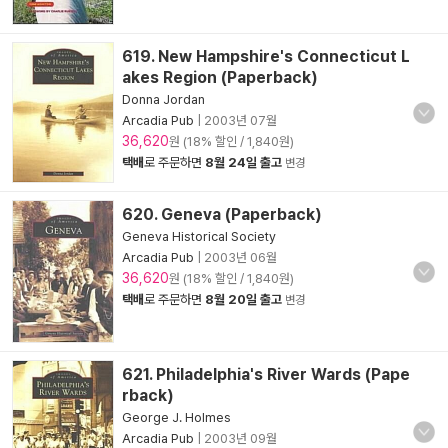
619. New Hampshire's Connecticut L
akes Region (Paperback)
Donna Jordan
Arcadia Pub
|
2003년 07월
36,620
원 (18% 할인 / 1,840원)
택배
로 주문하면
8월 24일 출고
변경
620. Geneva (Paperback)
Geneva Historical Society
Arcadia Pub
|
2003년 06월
36,620
원 (18% 할인 / 1,840원)
택배
로 주문하면
8월 20일 출고
변경
621. Philadelphia's River Wards (Pape
rback)
George J. Holmes
Arcadia Pub
|
2003년 09월