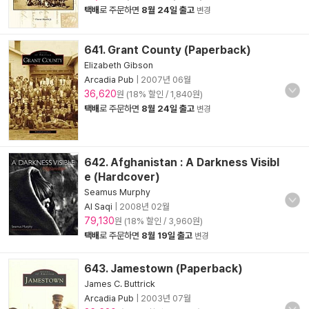
택배
로 주문하면
8월 24일 출고
변경
641. Grant County (Paperback)
Elizabeth Gibson
Arcadia Pub
|
2007년 06월
36,620
원 (18% 할인 / 1,840원)
택배
로 주문하면
8월 24일 출고
변경
642. Afghanistan : A Darkness Visibl
e (Hardcover)
Seamus Murphy
Al Saqi
|
2008년 02월
79,130
원 (18% 할인 / 3,960원)
택배
로 주문하면
8월 19일 출고
변경
643. Jamestown (Paperback)
James C. Buttrick
Arcadia Pub
|
2003년 07월