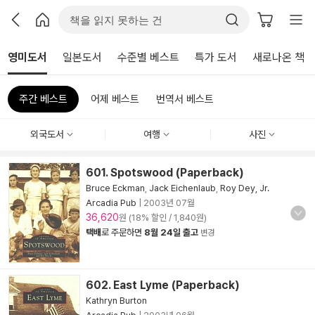
영미도서
일본도서
수준별 베스트
특가 도서
새로나온 책
주간 베스트
어제 베스트
번역서 베스트
외국도서
여행
사진
601. Spotswood (Paperback)
Bruce Eckman
,
Jack Eichenlaub
,
Roy Dey, Jr.
Arcadia Pub
|
2003년 07월
36,620
원 (18% 할인 / 1,840원)
택배
로 주문하면
8월 24일 출고
변경
602. East Lyme (Paperback)
Kathryn Burton