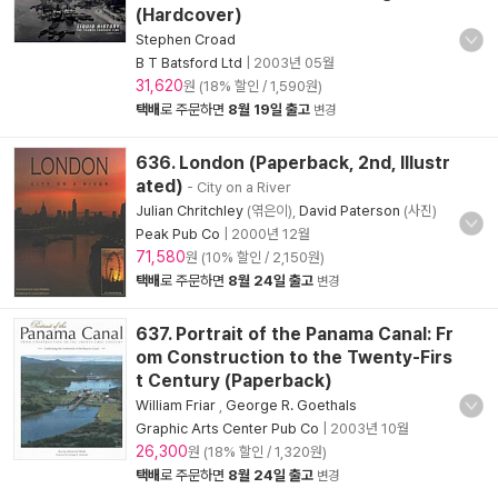
(Hardcover)
Stephen Croad
B T Batsford Ltd
|
2003년 05월
31,620
원 (18% 할인 / 1,590원)
택배
로 주문하면
8월 19일 출고
변경
636. London (Paperback, 2nd, Illustr
ated)
- City on a River
Julian Chritchley
(엮은이),
David Paterson
(사진)
Peak Pub Co
|
2000년 12월
71,580
원 (10% 할인 / 2,150원)
택배
로 주문하면
8월 24일 출고
변경
637. Portrait of the Panama Canal: Fr
om Construction to the Twenty-Firs
t Century (Paperback)
William Friar
,
George R. Goethals
Graphic Arts Center Pub Co
|
2003년 10월
26,300
원 (18% 할인 / 1,320원)
택배
로 주문하면
8월 24일 출고
변경