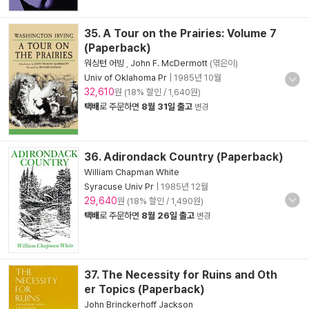
35. A Tour on the Prairies: Volume 7
(Paperback)
워싱턴 어빙
,
John F. McDermott
(엮은이)
Univ of Oklahoma Pr
|
1985년 10월
32,610
원 (18% 할인 / 1,640원)
택배
로 주문하면
8월 31일 출고
변경
36. Adirondack Country (Paperback)
William Chapman White
Syracuse Univ Pr
|
1985년 12월
29,640
원 (18% 할인 / 1,490원)
택배
로 주문하면
8월 26일 출고
변경
37. The Necessity for Ruins and Oth
er Topics (Paperback)
John Brinckerhoff Jackson