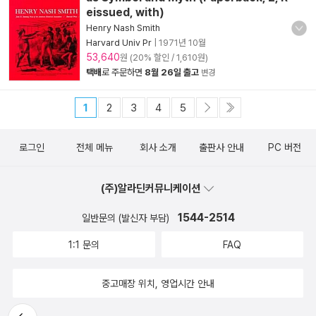
eissued, with)
Henry Nash Smith
Harvard Univ Pr
|
1971년 10월
53,640
원 (20% 할인 / 1,610원)
택배
로 주문하면
8월 26일 출고
변경
1
2
3
4
5
로그인
전체 메뉴
회사 소개
출판사 안내
PC 버전
(주)알라딘커뮤니케이션
1544-2514
일반문의 (발신자 부담)
1:1 문의
FAQ
중고매장 위치, 영업시간 안내
뒤로가