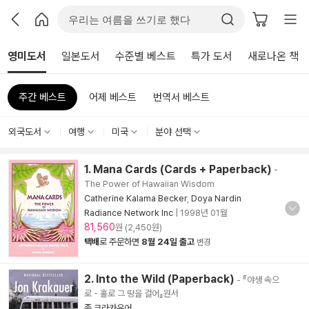
영미도서
일본도서
수준별 베스트
특가 도서
새로나온 책
주간 베스트
어제 베스트
번역서 베스트
외국도서
여행
미국
분야 선택
1. Mana Cards (Cards + Paperback)
-
The Power of Hawaiian Wisdom
Catherine Kalama Becker
,
Doya Nardin
Radiance Network Inc
|
1998년 01월
81,560
원 (2,450원)
택배
로 주문하면
8월 24일 출고
변경
2. Into the Wild (Paperback)
- 『야생 속으
로 - 홀로 그 땅을 걸어』원서
존 크라카우어