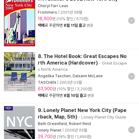
Cheryl Farr Leas
Frommers
|
2001년 08월
18,900
원 (10% 할인 / 570원)
택배
로 주문하면
8월 11일 출고
변경
8. The Hotel Book: Great Escapes No
rth America (Hardcover)
- Great Escape
s North America
Angelika Taschen
,
Daisann McLane
TASCHEN
|
2003년 03월
63,900
원 (10% 할인 / 3,200원)
택배
로 주문하면
8월 10일 출고
변경
9. Lonely Planet New York City (Pape
rback, Map, 5th)
- Lonely Planet City Guide
Beth Greenfield
,
Robert Reid
lonely Planet
|
2006년 09월
29,700
원 (18% 할인 / 1,490원)