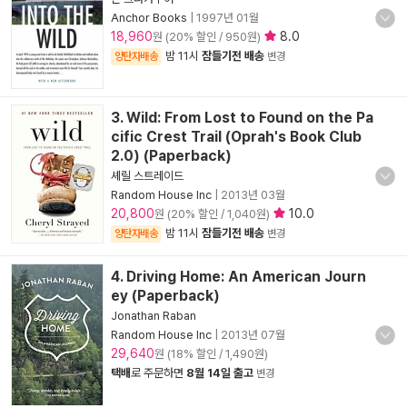
Anchor Books
|
1997년 01월
18,960
8.0
원 (20% 할인 / 950원)
밤 11시
잠들기전 배송
양탄자배송
변경
3. Wild: From Lost to Found on the Pa
cific Crest Trail (Oprah's Book Club
2.0) (Paperback)
셰릴 스트레이드
Random House Inc
|
2013년 03월
20,800
10.0
원 (20% 할인 / 1,040원)
밤 11시
잠들기전 배송
양탄자배송
변경
4. Driving Home: An American Journ
ey (Paperback)
Jonathan Raban
Random House Inc
|
2013년 07월
29,640
원 (18% 할인 / 1,490원)
택배
로 주문하면
8월 14일 출고
변경