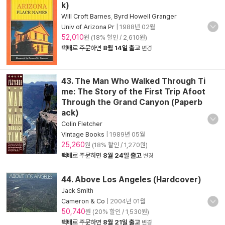
k)
Will Croft Barnes
,
Byrd Howell Granger
Univ of Arizona Pr
|
1988년 02월
52,010
원 (18% 할인 / 2,610원)
택배
로 주문하면
8월 14일 출고
변경
43. The Man Who Walked Through Ti
me: The Story of the First Trip Afoot
Through the Grand Canyon (Paperb
ack)
Colin Fletcher
Vintage Books
|
1989년 05월
25,260
원 (18% 할인 / 1,270원)
택배
로 주문하면
8월 24일 출고
변경
44. Above Los Angeles (Hardcover)
Jack Smith
Cameron & Co
|
2004년 01월
50,740
원 (20% 할인 / 1,530원)
택배
로 주문하면
8월 21일 출고
변경