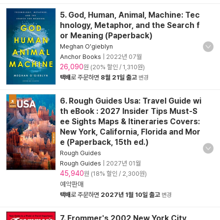
5. God, Human, Animal, Machine: Tec
hnology, Metaphor, and the Search f
or Meaning (Paperback)
Meghan O'gieblyn
Anchor Books
|
2022년 07월
26,090
원 (20% 할인 / 1,310원)
택배
로 주문하면
8월 21일 출고
변경
6. Rough Guides Usa: Travel Guide wi
th eBook : 2027 Insider Tips Must-S
ee Sights Maps & Itineraries Covers:
New York, California, Florida and Mor
e (Paperback, 15th ed.)
Rough Guides
Rough Guides
|
2027년 01월
45,940
원 (18% 할인 / 2,300원)
예약판매
택배
로 주문하면
2027년 1월 10일 출고
변경
7. Frommer's 2002 New York City