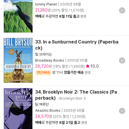
lonely Planet
|
2006년 08월
21,280
원 (20% 할인 / 1,070원)
택배
로 주문하면
8월 11일 출고
변경
33. In a Sunburned Country (Paperba
ck)
빌 브라이슨
Broadway Books
|
2001년 05월
29,720
10.0
원 (18% 할인 / 1,490원)
밤 11시
잠들기전 배송
양탄자배송
변경
34. Brooklyn Noir 2: The Classics (Pa
perback)
- Brooklyn Noir 2
팀 맥루린
Akashic Books
|
2005년 06월
24,570
원 (20% 할인 / 1,230원)
택배
로 주문하면
8월 21일 출고
변경