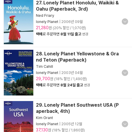
27. Lonely Planet Honolulu, Waikiki &
Oahu (Paperback, 3rd)
Ned Friary
lonely Planet
|
2006년 09월
21,280
원 (20% 할인 / 1,070원)
택배
로 주문하면
8월 11일 출고
변경
28. Lonely Planet Yellowstone & Gra
nd Teton (Paperback)
Tim Cahill
lonely Planet
|
2003년 04월
29,700
원 (18% 할인 / 1,490원)
택배
로 주문하면
8월 24일 출고
변경
29. Lonely Planet Southwest USA (P
aperback, 4th)
Kim Grant
lonely Planet
|
2005년 12월
37,130
원 (18% 할인 / 1,860원)