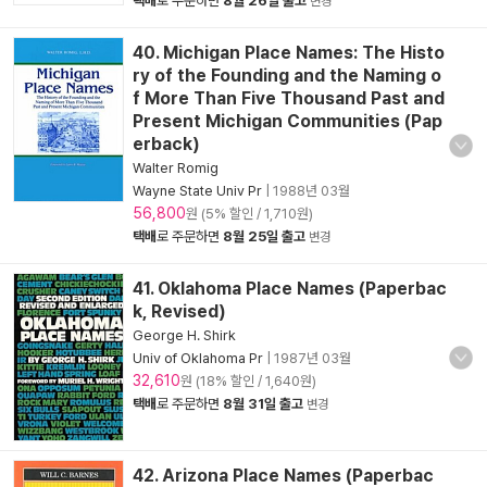
택배
로 주문하면
8월 26일 출고
변경
40. Michigan Place Names: The Histo
ry of the Founding and the Naming o
f More Than Five Thousand Past and
Present Michigan Communities (Pap
erback)
Walter Romig
Wayne State Univ Pr
|
1988년 03월
56,800
원 (5% 할인 / 1,710원)
택배
로 주문하면
8월 25일 출고
변경
41. Oklahoma Place Names (Paperbac
k, Revised)
George H. Shirk
Univ of Oklahoma Pr
|
1987년 03월
32,610
원 (18% 할인 / 1,640원)
택배
로 주문하면
8월 31일 출고
변경
42. Arizona Place Names (Paperbac