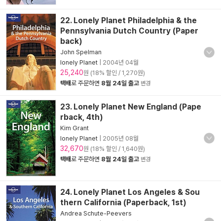
22. Lonely Planet Philadelphia & the
Pennsylvania Dutch Country (Paper
back)
John Spelman
lonely Planet
|
2004년 04월
25,240
원 (18% 할인 / 1,270원)
택배
로 주문하면
8월 24일 출고
변경
23. Lonely Planet New England (Pape
rback, 4th)
Kim Grant
lonely Planet
|
2005년 08월
32,670
원 (18% 할인 / 1,640원)
택배
로 주문하면
8월 24일 출고
변경
24. Lonely Planet Los Angeles & Sou
thern California (Paperback, 1st)
Andrea Schute-Peevers