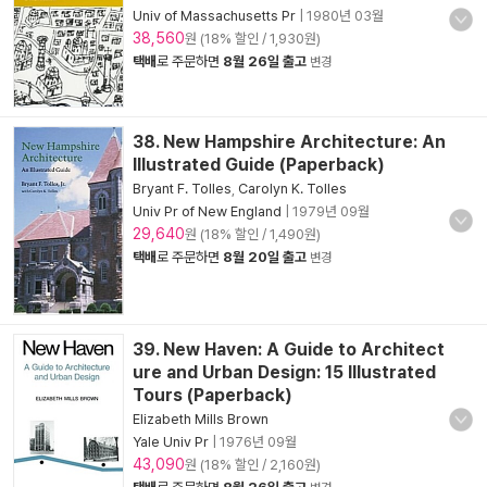
Univ of Massachusetts Pr
|
1980년 03월
38,560
원 (18% 할인 / 1,930원)
택배
로 주문하면
8월 26일 출고
변경
38. New Hampshire Architecture: An
Illustrated Guide (Paperback)
Bryant F. Tolles
,
Carolyn K. Tolles
Univ Pr of New England
|
1979년 09월
29,640
원 (18% 할인 / 1,490원)
택배
로 주문하면
8월 20일 출고
변경
39. New Haven: A Guide to Architect
ure and Urban Design: 15 Illustrated
Tours (Paperback)
Elizabeth Mills Brown
Yale Univ Pr
|
1976년 09월
43,090
원 (18% 할인 / 2,160원)