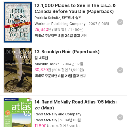
12. 1,000 Places to See in the U.s.a. &
Canada Before You Die (Paperback)
Patricia Schultz
,
패트리샤 슐츠
Workman Publishing Company
|
2007년 06월
29,640
원 (18% 할인 / 1,490원)
택배
로 주문하면
8월 24일 출고
변경
13. Brooklyn Noir (Paperback)
팀 맥루린
Akashic Books
|
2004년 07월
30,370
원 (20% 할인 / 1,520원)
택배
로 주문하면
8월 21일 출고
변경
14. Rand McNally Road Atlas '05 Midsi
ze (Map)
Rand McNally and Company
Rand McNally
|
2004년 08월
11,800
원 (18% 할인 / 590원)