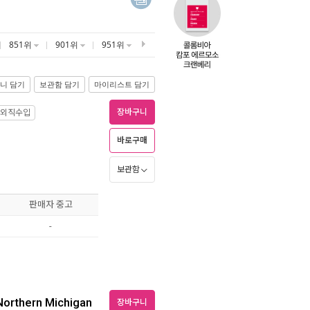
851위
901위
951위
니 담기
보관함 담기
마이리스트 담기
장바구니
외직수입
바로구매
보관함
판매자 중고
-
Northern Michigan
장바구니