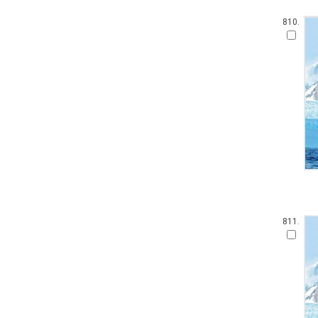
810.
811.