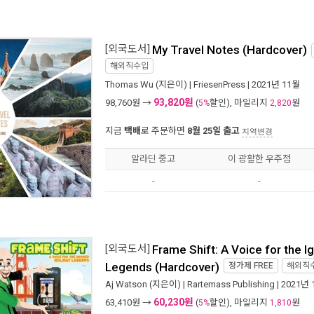
[외국도서]
My Travel Notes (Hardcover)
해외직수입
Thomas Wu
(지은이) |
FriesenPress
| 2021년 11월
93,820원
98,760
원 →
(
할인), 마일리지
원
5%
2,820
지금
택배
로 주문하면
8월 25일 출고
지역변경
알라딘 중고
이 광활한 우주점
-
-
[외국도서]
Frame Shift: A Voice for the I
Legends (Hardcover)
정가제
FREE
해외직
Aj Watson
(지은이) |
Rartemass Publishing
| 2021년
60,230원
63,410
원 →
(
할인), 마일리지
원
5%
1,810