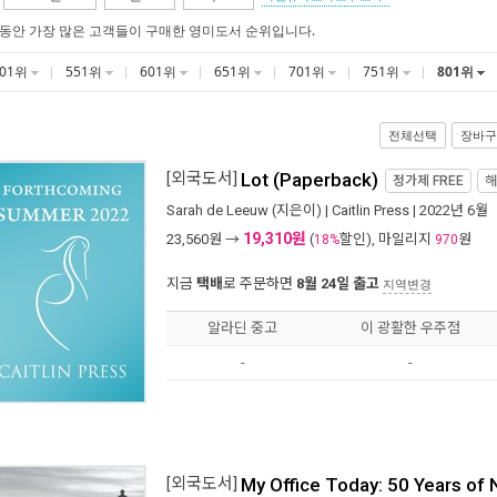
 동안 가장 많은 고객들이 구매한 영미도서 순위입니다.
501위
551위
601위
651위
701위
751위
801위
전체선택
장바구
[외국도서]
Lot (Paperback)
정가제
FREE
해
Sarah de Leeuw
(지은이) |
Caitlin Press
| 2022년 6월
19,310원
23,560
원 →
(
할인), 마일리지
원
18%
970
지금
택배
로 주문하면
8월 24일 출고
지역변경
알라딘 중고
이 광활한 우주점
-
-
[외국도서]
My Office Today: 50 Years of 