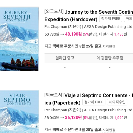
[외국도서]
Journey to the Seventh Contin
Expedition (Hardcover)
정가제
FREE
해외
Pat Chapman
(지은이) |
AEGA Design Publishing Ltd
48,190원
50,730
원 →
(
할인), 마일리지
원
5%
1,450
지금
택배
로 주문하면
8월 25일 출고
지역변경
알라딘 중고
이 광활한 우주점
-
-
[외국도서]
Viaje al Septimo Continente -
ica (Paperback)
정가제
FREE
해외직수입
Pat Champan
(지은이) |
AEGA Design Publishing Ltd
36,130원
38,040
원 →
(
할인), 마일리지
원
5%
1,090
지금
택배
로 주문하면
8월 25일 출고
지역변경