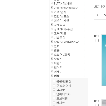
ELT/어학/사전
최근 1주
가정/원예/인테리어
가족/관계
건강/스포츠
건축/디자인
경제경영
공예/취미/수집
교육/자료
801.
기술공학
달력/다이어리/연감
만화
법률
소설/시/희곡
수험서
어린이
언어학
에세이
여행
공원/캠핑장
구 소련연방
극지방
남아메리카
도보여행
802.
러시아