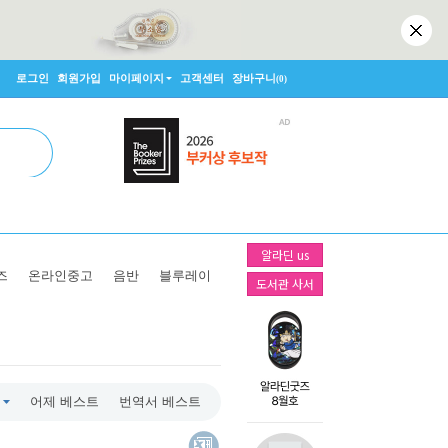
로그인
회원가입
마이페이지
고객센터
장바구니
(0)
알라딘 us
즈
온라인중고
음반
블루레이
도서관 사서
어제 베스트
번역서 베스트