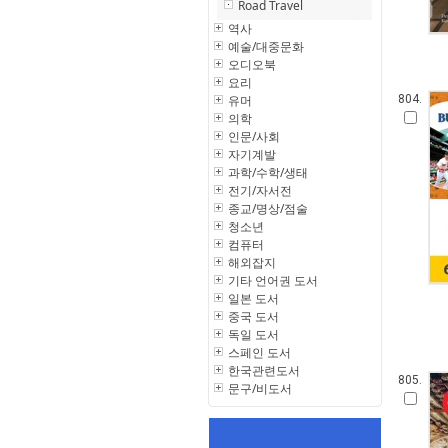
Road Travel
역사
예술/대중문화
오디오북
요리
유머
804.
의학
인문/사회
자기계발
과학/수학/생태
전기/자서전
종교/명상/점술
청소년
컴퓨터
해외잡지
기타 언어권 도서
일본 도서
중국 도서
독일 도서
스페인 도서
한국관련도서
805.
문구/비도서