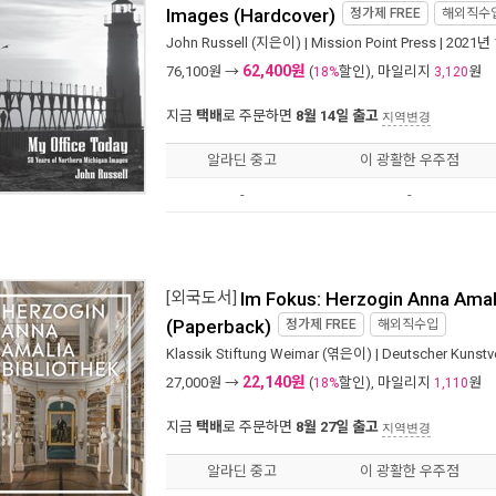
Images (Hardcover)
정가제
FREE
해외직수
John Russell
(지은이) |
Mission Point Press
| 2021년
62,400원
76,100
원 →
(
할인), 마일리지
원
18%
3,120
지금
택배
로 주문하면
8월 14일 출고
지역변경
알라딘 중고
이 광활한 우주점
-
-
[외국도서]
Im Fokus: Herzogin Anna Amali
(Paperback)
정가제
FREE
해외직수입
Klassik Stiftung Weimar
(엮은이) |
Deutscher Kunstv
22,140원
27,000
원 →
(
할인), 마일리지
원
18%
1,110
지금
택배
로 주문하면
8월 27일 출고
지역변경
알라딘 중고
이 광활한 우주점