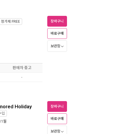
장바구니
정가제
FREE
바로구매
보관함
판매자 중고
-
gnored Holiday
장바구니
수입
바로구매
 11월
보관함