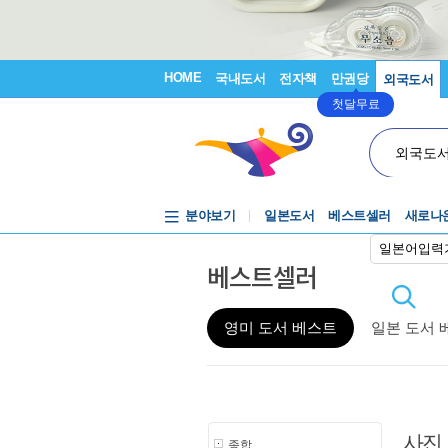
HOME
국내도서
전자책
만권당
외국도서
첫달무료
외국도
분야보기
일본도서
베스트셀러
새로나
일본어입력
베스트셀러
영미 도서 베스트
일본 도서 
사진
종합