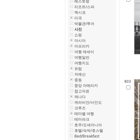
레스토랑
리조트/스파
멕시코
미국
박물관/투어
사진
쇼핑
아시아
아프리카
여행 에세이
여행일반
여행지도
유럽
저예산
중동
803.
중앙 아메리카
참고자료
캐나다
캐러비안/서인도
크루즈
테마별 여행
테마파크
호주/오세아니아
호텔/숙박/호스텔
Bed/Breakfast