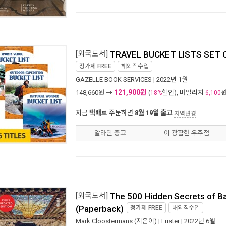
-
-
[외국도서]
TRAVEL BUCKET LISTS SET O
정가제
FREE
해외직수입
GAZELLE BOOK SERVICES
| 2022년 1월
121,900원
148,660
원 →
(
할인), 마일리지
18%
6,100
지금
택배
로 주문하면
8월 19일 출고
지역변경
알라딘 중고
이 광활한 우주점
-
-
[외국도서]
The 500 Hidden Secrets of B
(Paperback)
정가제
FREE
해외직수입
Mark Cloostermans
(지은이) |
Luster
| 2022년 6월