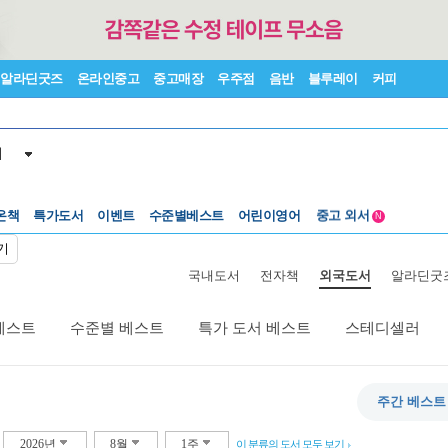
알라딘굿즈
온라인중고
중고매장
우주점
음반
블루레이
커피
서
수준별베스트
중고 외서
온책
특가도서
이벤트
Lexile®
어린이영어
5백원부터
N
수준별베스트
중고 외서
기
국내도서
전자책
외국도서
알라딘굿
베스트
수준별 베스트
특가 도서 베스트
스테디셀러
주간 베스트
2026년
8월
1주
이 분류의 도서 모두 보기