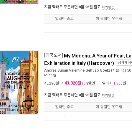
지금
택배
로 주문하면
8월 25일 출고
지역변경
알라딘 중고
이 광활한 우주점
-
-
[외국도서]
My Modena: A Year of Fear, La
Exhilaration in Italy (Hardcover)
정가제
F
Andrea Susan Valentine Gelfuso Goetz
(지은이) |
50 
년 11월
43,020원
45,290
원 →
(
할인), 마일리지
원
5%
1,300
지금
택배
로 주문하면
8월 25일 출고
지역변경
알라딘 중고
이 광활한 우주점
-
-