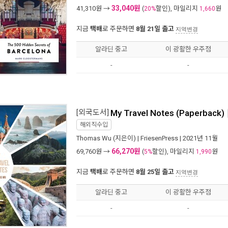
33,040원
41,310
원 →
(
할인), 마일리지
원
20%
1,660
지금
택배
로 주문하면
8월 21일 출고
지역변경
알라딘 중고
이 광활한 우주점
-
-
[외국도서]
My Travel Notes (Paperback)
해외직수입
Thomas Wu
(지은이) |
FriesenPress
| 2021년 11월
66,270원
69,760
원 →
(
할인), 마일리지
원
5%
1,990
지금
택배
로 주문하면
8월 25일 출고
지역변경
알라딘 중고
이 광활한 우주점
-
-