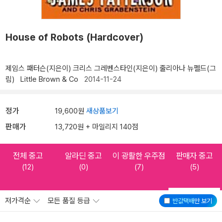
House of Robots (Hardcover)
제임스 패터슨(지은이)
크리스 그레벤스타인(지은이)
줄리아나 뉴펠드(그
림)
Little Brown & Co
2014-11-24
정가
19,600원
새상품보기
판매가
13,720원 + 마일리지 140점
전체 중고
알라딘 중고
이 광활한 우주점
판매자 중고
(12)
(0)
(7)
(5)
저가격순
모든 품질 등급
반값택배
만 보기