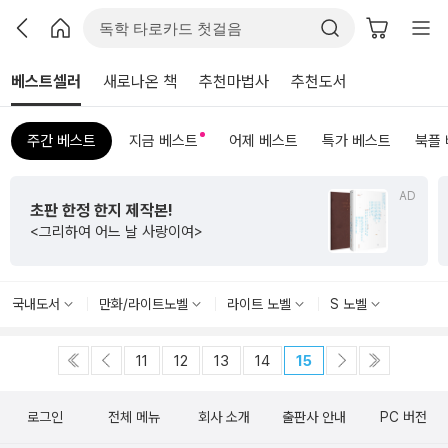
베스트셀러
새로나온 책
추천마법사
추천도서
주간 베스트
지금 베스트
어제 베스트
특가 베스트
북플
AD
초판 한정 한지 제작본!
<그리하여 어느 날 사랑이여>
국내도서
만화/라이트노벨
라이트 노벨
S 노벨
11
12
13
14
15
로그인
전체 메뉴
회사 소개
출판사 안내
PC 버전