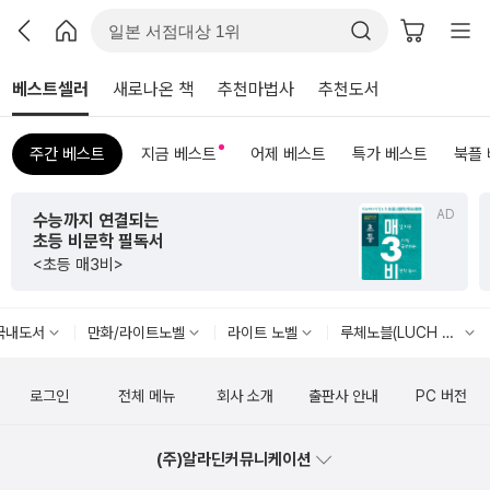
베스트셀러
새로나온 책
추천마법사
추천도서
주간 베스트
지금 베스트
어제 베스트
특가 베스트
북플
AD
수능까지 연결되는
초등 비문학 필독서
<초등 매3비>
국내도서
만화/라이트노벨
라이트 노벨
루체노블(LUCH NOVEL)
로그인
전체 메뉴
회사 소개
출판사 안내
PC 버전
(주)알라딘커뮤니케이션