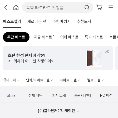
베스트셀러
새로나온 책
추천마법사
추천도서
주간 베스트
지금 베스트
어제 베스트
특가 베스트
북플
AD
초판 한정 한지 제작본!
<그리하여 어느 날 사랑이여>
국내도서
만화/라이트노벨
라이트 노벨
엘르 노블
로그인
전체 메뉴
회사 소개
출판사 안내
PC 버전
(주)알라딘커뮤니케이션