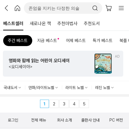
베스트셀러
새로나온 책
추천마법사
추천도서
주간 베스트
지금 베스트
어제 베스트
특가 베스트
북플
AD
영화와 함께 읽는 어린이 오디세이
<오디세이아>
국내도서
만화/라이트노벨
라이트 노벨
레진 노벨
1
2
3
4
5
로그인
전체 메뉴
회사 소개
출판사 안내
PC 버전