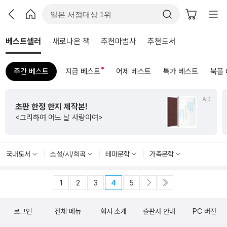
베스트셀러
새로나온 책
추천마법사
추천도서
주간 베스트
지금 베스트
어제 베스트
특가 베스트
북플
AD
초판 한정 한지 제작본!
<그리하여 어느 날 사랑이여>
국내도서
소설/시/희곡
테마문학
가족문학
1
2
3
4
5
로그인
전체 메뉴
회사 소개
출판사 안내
PC 버전