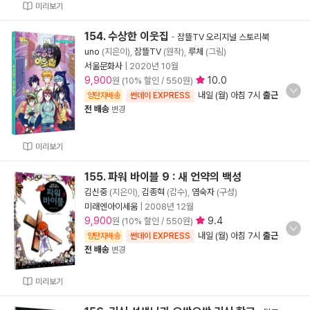
미리보기
154. 수상한 이웃집
-
잠뜰TV 오리지널 스토리북
uno
(지은이),
잠뜰TV
(원작),
루체
(그림)
서울문화사
|
2020년 10월
9,900
10.0
원 (10% 할인 / 550원)
내일 (월) 아침 7시
출근
양탄자배송
썬데이 EXPRESS
전 배송
변경
미리보기
155. 파워 바이블 9 : 새 언약의 백성
김신중
(지은이),
김종혁
(감수),
염숙자
(구성)
미래엔아이세움
|
2008년 12월
9,900
9.4
원 (10% 할인 / 550원)
내일 (월) 아침 7시
출근
양탄자배송
썬데이 EXPRESS
전 배송
변경
미리보기