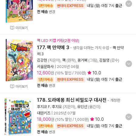
내일 (월) 아침 7시
출근
양탄자배송
썬데이 EXPRESS
전 배송
변경
미리보기
꽥 LED 키캡 키링(2권 이상)
177. 꽥 만약에 3
- 생각을 더하는 가치 수업
-
꽥 만약
에 3
김강현
(지은이),
꽥
(원작),
홍거북
(그림),
김필영
(감수)
서울문화사
|
2025년 06월
12,600
10.0
원 (10% 할인 / 700원)
내일 (월) 아침 7시
출근
양탄자배송
썬데이 EXPRESS
전 배송
변경
미리보기
178. 도라에몽 최신 비밀도구 대사전
- 개정판
후지코 F. 후지오
(지은이),
유민선
(옮긴이)
대원키즈
|
2025년 07월
18,000
10.0
원 (10% 할인 / 1,000원)
내일 (월) 아침 7시
출근
양탄자배송
썬데이 EXPRESS
전 배송
변경