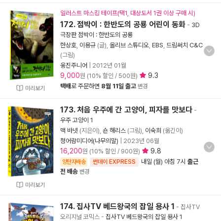
일러스트 마스킹 테이프(택1, 대상도서 1권 이상 구매 시)
172. 점박이 : 한반도의 공룡 어린이 동화
-
3D
극장판 점박이 : 한반도의 공룡
한상호
,
이용규
(글),
올리브 스튜디오
,
EBS
,
드림써치 C&C
(그림)
웅진주니어
|
2012년 01월
9,000
9.3
원 (10% 할인 / 500원)
택배
로 주문하면
8월 11일 출고
변경
미리보기
173. 처음 우주에 간 고양이, 피자를 맛보다
-
우주 고양이 1
맥 바넷
(지은이),
숀 해리스
(그림),
이숙희
(옮긴이)
청어람미디어(나무의말)
|
2023년 06월
16,200
9.8
원 (10% 할인 / 900원)
내일 (월) 아침 7시
출근
양탄자배송
썬데이 EXPRESS
전 배송
변경
미리보기
174. 집사TV 베드왕국의 잡일 용사 1
- 집사TV
오리지널 코믹스
-
집사TV 베드왕국의 잡일 용사 1