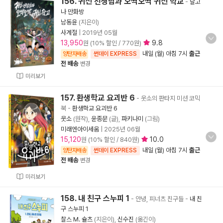
156. 귀신 선생님과 오싹오싹 귀신 학교
-
달고
나 만화방
남동윤
(지은이)
사계절
|
2019년 05월
13,950
9.8
원 (10% 할인 / 770원)
내일 (월) 아침 7시
출근
양탄자배송
썬데이 EXPRESS
전 배송
변경
미리보기
157. 환생학교 요괴반 6
- 웃소의 판타지 미션 코믹
북
-
환생학교 요괴반 6
웃소
(원작),
윤종문
(글),
파키나미
(그림)
미래엔아이세움
|
2025년 06월
15,120
10.0
원 (10% 할인 / 840원)
내일 (월) 아침 7시
출근
양탄자배송
썬데이 EXPRESS
전 배송
변경
미리보기
158. 내 친구 스누피 1
- 안녕, 피너츠 친구들
-
내 친
구 스누피 1
찰스 M. 슐츠
(지은이),
신수진
(옮긴이)