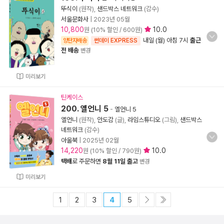
뚜식이
(원작),
샌드박스 네트워크
(감수)
서울문화사
|
2023년 05월
10,800
10.0
원 (10% 할인 / 600원)
내일 (월) 아침 7시
출근
양탄자배송
썬데이 EXPRESS
전 배송
변경
미리보기
틴케이스
200. 옐언니 5
-
옐언니 5
옐언니
(원작),
안도감
(글),
라임스튜디오
(그림),
샌드박스
네트워크
(감수)
아울북
|
2025년 02월
14,220
10.0
원 (10% 할인 / 790원)
택배
로 주문하면
8월 11일 출고
변경
미리보기
1
2
3
4
5