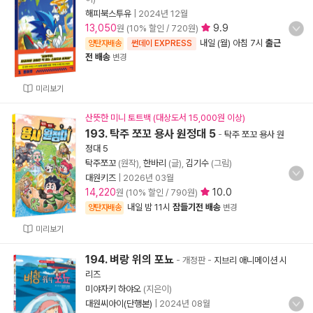
해피북스투유
|
2024년 12월
13,050
9.9
원 (10% 할인 / 720원)
내일 (월) 아침 7시
출근
양탄자배송
썬데이 EXPRESS
전 배송
변경
미리보기
산뜻한 미니 토트백 (대상도서 15,000원 이상)
193. 탁주 쪼꼬 용사 원정대 5
-
탁주 쪼꼬 용사 원
정대 5
탁주쪼꼬
(원작),
한바리
(글),
김기수
(그림)
대원키즈
|
2026년 03월
14,220
10.0
원 (10% 할인 / 790원)
내일 밤 11시
잠들기전 배송
양탄자배송
변경
미리보기
194. 벼랑 위의 포뇨
- 개정판
-
지브리 애니메이션 시
리즈
미야자키 하야오
(지은이)
대원씨아이(단행본)
|
2024년 08월