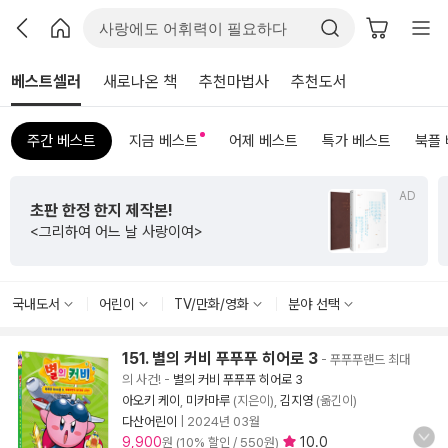
베스트셀러
새로나온 책
추천마법사
추천도서
주간 베스트
지금 베스트
어제 베스트
특가 베스트
북플
AD
수능까지 연결되는
작본!
초등 비문학 필독서
 사랑이여>
<초등 매3비>
국내도서
어린이
TV/만화/영화
분야 선택
151. 별의 커비 푸푸푸 히어로 3
- 푸푸푸랜드 최대
의 사건!
-
별의 커비 푸푸푸 히어로 3
아오키 케이
,
미카마루
(지은이),
김지영
(옮긴이)
다산어린이
|
2024년 03월
9,900
10.0
원 (10% 할인 / 550원)