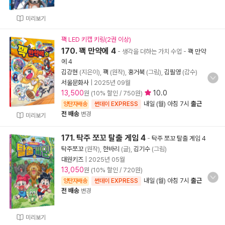
미리보기
꽥 LED 키캡 키링(2권 이상)
170. 꽥 만약에 4
- 생각을 더하는 가치 수업
-
꽥 만약
에 4
김강현
(지은이),
꽥
(원작),
홍거북
(그림),
김필영
(감수)
서울문화사
|
2025년 09월
13,500
10.0
원 (10% 할인 / 750원)
내일 (월) 아침 7시
출근
양탄자배송
썬데이 EXPRESS
전 배송
변경
미리보기
171. 탁주 쪼꼬 탈출 게임 4
-
탁주 쪼꼬 탈출 게임 4
탁주쪼꼬
(원작),
한바리
(글),
김기수
(그림)
대원키즈
|
2025년 05월
13,050
원 (10% 할인 / 720원)
내일 (월) 아침 7시
출근
양탄자배송
썬데이 EXPRESS
전 배송
변경
미리보기