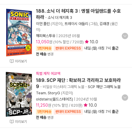
188. 소닉 더 헤지혹 3 : 엔젤 아일랜드를 수호
하라
-
소닉 더 헤지혹 3
이언 플린
(지은이),
트레이시 야들리
(그림),
김래경
(옮긴
이)
해피북스투유
|
2025년 05월
13,050
10.0
원 (10% 할인 / 720원)
내일 (월) 아침 7시
출근
양탄자배송
썬데이 EXPRESS
전 배송
변경
미리보기
특별 제작 에코백
189. SCP 재단 : 확보하고 격리하고 보호하라
9
- 비일상 미스터리 그래픽 노블
-
SCP 재단 그래픽 노블
Team. StoryG
(지은이)
oldstairs(올드스테어즈)
|
2024년 10월
11,250
10.0
원 (10% 할인 / 620원)
내일 (월) 아침 7시
출근
양탄자배송
썬데이 EXPRESS
전 배송
변경
미리보기