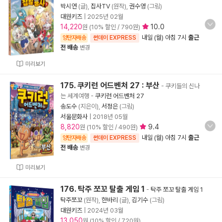
박시연
(글),
집사TV
(원작),
권수영
(그림)
대원키즈
|
2025년 02월
14,220
10.0
원 (10% 할인 / 790원)
내일 (월) 아침 7시
출근
양탄자배송
썬데이 EXPRESS
전 배송
변경
미리보기
175. 쿠키런 어드벤처 27 : 부산
- 쿠키들의 신나
는 세계여행
-
쿠키런 어드벤처 27
송도수
(지은이),
서정은
(그림)
서울문화사
|
2018년 05월
8,820
9.4
원 (10% 할인 / 490원)
내일 (월) 아침 7시
출근
양탄자배송
썬데이 EXPRESS
전 배송
변경
미리보기
176. 탁주 쪼꼬 탈출 게임 1
-
탁주 쪼꼬 탈출 게임 1
탁주쪼꼬
(원작),
한바리
(글),
김기수
(그림)
대원키즈
|
2024년 03월
13,050
원 (10% 할인 / 720원)