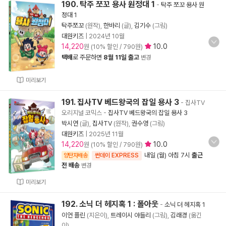
190. 탁주 쪼꼬 용사 원정대 1
-
탁주 쪼꼬 용사 원
정대 1
탁주쪼꼬
(원작),
한바리
(글),
김기수
(그림)
대원키즈
|
2024년 10월
14,220
10.0
원 (10% 할인 / 790원)
택배
로 주문하면
8월 11일 출고
변경
미리보기
191. 집사TV 베드왕국의 잡일 용사 3
- 집사TV
오리지널 코믹스
-
집사TV 베드왕국의 잡일 용사 3
박시연
(글),
집사TV
(원작),
권수영
(그림)
대원키즈
|
2025년 11월
14,220
10.0
원 (10% 할인 / 790원)
내일 (월) 아침 7시
출근
양탄자배송
썬데이 EXPRESS
전 배송
변경
미리보기
192. 소닉 더 헤지혹 1 : 폴아웃
-
소닉 더 헤지혹 1
이언 플린
(지은이),
트레이시 야들리
(그림),
김래경
(옮긴
이)