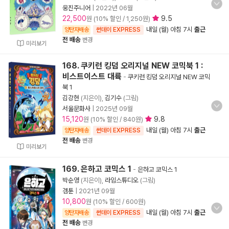
웅진주니어
|
2022년 06월
22,500
9.5
원 (10% 할인 / 1,250원)
내일 (월) 아침 7시
출근
양탄자배송
썬데이 EXPRESS
전 배송
변경
미리보기
168. 쿠키런 킹덤 오리지널 NEW 코믹북 1 :
비스트이스트 대륙
-
쿠키런 킹덤 오리지널 NEW 코믹
북 1
김강현
(지은이),
김기수
(그림)
서울문화사
|
2025년 09월
15,120
9.8
원 (10% 할인 / 840원)
내일 (월) 아침 7시
출근
양탄자배송
썬데이 EXPRESS
전 배송
변경
미리보기
169. 은하고 코믹스 1
-
은하고 코믹스 1
박순영
(지은이),
라임스튜디오
(그림)
겜툰
|
2021년 09월
10,800
원 (10% 할인 / 600원)
내일 (월) 아침 7시
출근
양탄자배송
썬데이 EXPRESS
전 배송
변경