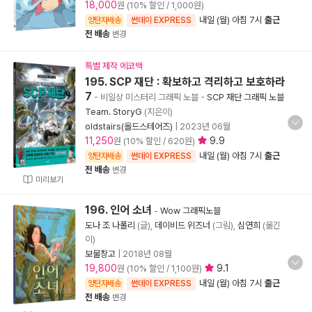
18,000
원 (10% 할인 / 1,000원)
내일 (월) 아침 7시
출근
양탄자배송
썬데이 EXPRESS
전 배송
변경
특별 제작 에코백
195. SCP 재단 : 확보하고 격리하고 보호하라
7
- 비일상 미스터리 그래픽 노블
-
SCP 재단 그래픽 노블
Team. StoryG
(지은이)
oldstairs(올드스테어즈)
|
2023년 06월
11,250
9.9
원 (10% 할인 / 620원)
내일 (월) 아침 7시
출근
양탄자배송
썬데이 EXPRESS
전 배송
변경
미리보기
196. 인어 소녀
-
Wow 그래픽노블
도나 조 나폴리
(글),
데이비드 위즈너
(그림),
심연희
(옮긴
이)
보물창고
|
2018년 08월
19,800
9.1
원 (10% 할인 / 1,100원)
내일 (월) 아침 7시
출근
양탄자배송
썬데이 EXPRESS
전 배송
변경