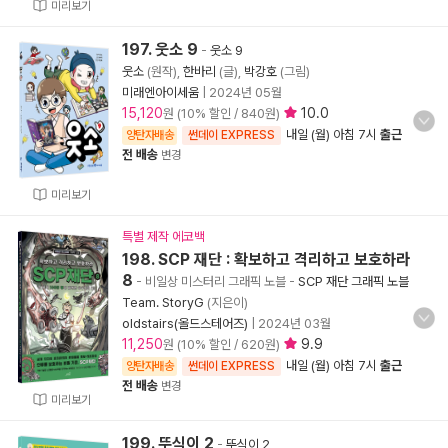
미리보기
197. 웃소 9
-
웃소 9
웃소
(원작),
한바리
(글),
박강호
(그림)
미래엔아이세움
|
2024년 05월
15,120
10.0
원 (10% 할인 / 840원)
내일 (월) 아침 7시
출근
양탄자배송
썬데이 EXPRESS
전 배송
변경
미리보기
특별 제작 에코백
198. SCP 재단 : 확보하고 격리하고 보호하라
8
- 비일상 미스터리 그래픽 노블
-
SCP 재단 그래픽 노블
Team. StoryG
(지은이)
oldstairs(올드스테어즈)
|
2024년 03월
11,250
9.9
원 (10% 할인 / 620원)
내일 (월) 아침 7시
출근
양탄자배송
썬데이 EXPRESS
전 배송
변경
미리보기
199. 뚜식이 2
-
뚜식이 2