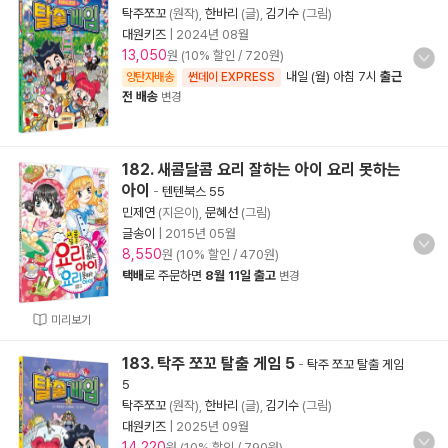
탁주쪼꼬
(원작),
한바리
(글),
김기수
(그림)
대원키즈
|
2024년 08월
13,050
원 (10% 할인 / 720원)
내일 (월) 아침 7시
출근
양탄자배송
썬데이 EXPRESS
전 배송
변경
182. 새콤달콤 요리 잘하는 아이 요리 못하는
아이
-
텐텐북스 55
민제연
(지은이),
문혜선
(그림)
글송이
|
2015년 05월
8,550
원 (10% 할인 / 470원)
택배
로 주문하면
8월 11일 출고
변경
미리보기
183. 탁주 쪼꼬 탈출 게임 5
-
탁주 쪼꼬 탈출 게임
5
탁주쪼꼬
(원작),
한바리
(글),
김기수
(그림)
대원키즈
|
2025년 09월
14,220
원 (10% 할인 / 790원)