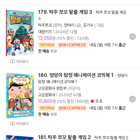
179. 탁주 쪼꼬 탈출 게임 3
-
탁주 쪼꼬 탈출 게임
3
탁주쪼꼬
(원작),
한바리
(글),
김기수
(그림)
대원키즈
|
2024년 12월
13,050
원 (10% 할인 / 720원)
내일 (월) 아침 7시
출근
양탄자배송
썬데이 EXPRESS
전 배송
변경
미리보기
180. 엉덩이 탐정 애니메이션 코믹북 1
-
엉덩이
탐정 애니메이션 코믹북 1
고은문화사 편집부
(지은이)
고은문화사
|
2020년 02월
10,800
9.8
원 (10% 할인 / 600원)
내일 (월) 아침 7시
출근
양탄자배송
썬데이 EXPRESS
전 배송
변경
미리보기
181. 탁주 쪼꼬 탈출 게임 2
-
탁주 쪼꼬 탈출 게임 2