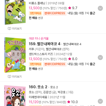
비룡소 플래닛
|
2019년 08월
13,500
9.7
원 (10% 할인 / 750원)
내일 (월) 아침 7시
출근
양탄자배송
썬데이 EXPRESS
전 배송
변경
미리보기
야코 미니 손거울
159. 빨간내복야코 4
-
빨간내복야코 4
서후
(지은이),
빨간내복야코
(원작)
샌드박스스토리 키즈
|
2024년 12월
13,500
8.0
원 (10% 할인 / 750원)
내일 (월) 아침 7시
출근
양탄자배송
썬데이 EXPRESS
전 배송
변경
미리보기
160. 웃소 2
-
웃소 2
웃소
(원작),
김문선
(글),
박강호
(그림)
미래엔아이세움
|
2021년 11월
15,120
10.0
원 (10% 할인 / 840원)