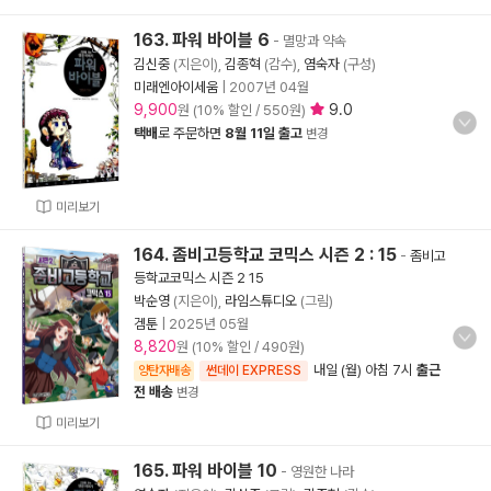
163. 파워 바이블 6
- 멸망과 약속
김신중
(지은이),
김종혁
(감수),
염숙자
(구성)
미래엔아이세움
|
2007년 04월
9,900
9.0
원 (10% 할인 / 550원)
택배
로 주문하면
8월 11일 출고
변경
미리보기
164. 좀비고등학교 코믹스 시즌 2 : 15
-
좀비고
등학교코믹스 시즌 2 15
박순영
(지은이),
라임스튜디오
(그림)
겜툰
|
2025년 05월
8,820
원 (10% 할인 / 490원)
내일 (월) 아침 7시
출근
양탄자배송
썬데이 EXPRESS
전 배송
변경
미리보기
165. 파워 바이블 10
- 영원한 나라