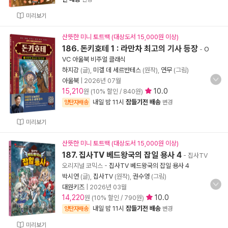
미리보기
산뜻한 미니 토트백 (대상도서 15,000원 이상)
186. 돈키호테 1 : 라만차 최고의 기사 등장
-
O
VC 아울북 비주얼 클래식
하지강
(글),
미겔 데 세르반테스
(원작),
연무
(그림)
아울북
|
2026년 07월
15,210
10.0
원 (10% 할인 / 840원)
내일 밤 11시
잠들기전 배송
양탄자배송
변경
미리보기
산뜻한 미니 토트백 (대상도서 15,000원 이상)
187. 집사TV 베드왕국의 잡일 용사 4
- 집사TV
오리지널 코믹스
-
집사TV 베드왕국의 잡일 용사 4
박시연
(글),
집사TV
(원작),
권수영
(그림)
대원키즈
|
2026년 03월
14,220
10.0
원 (10% 할인 / 790원)
내일 밤 11시
잠들기전 배송
양탄자배송
변경
미리보기