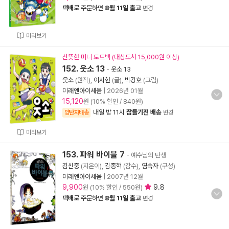
택배
로 주문하면
8월 11일 출고
변경
미리보기
산뜻한 미니 토트백 (대상도서 15,000원 이상)
152. 웃소 13
-
웃소 13
웃소
(원작),
이시현
(글),
박강호
(그림)
미래엔아이세움
|
2026년 01월
15,120
원 (10% 할인 / 840원)
내일 밤 11시
잠들기전 배송
양탄자배송
변경
미리보기
153. 파워 바이블 7
- 예수님의 탄생
김신중
(지은이),
김종혁
(감수),
염숙자
(구성)
미래엔아이세움
|
2007년 12월
9,900
9.8
원 (10% 할인 / 550원)
택배
로 주문하면
8월 11일 출고
변경