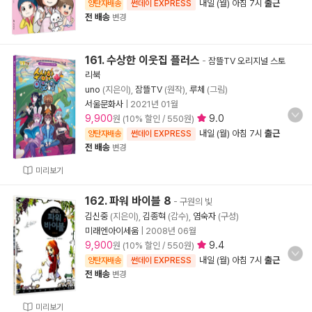
내일 (월) 아침 7시
출근
양탄자배송
썬데이 EXPRESS
전 배송
변경
161. 수상한 이웃집 플러스
-
잠뜰TV 오리지널 스토
리북
uno
(지은이),
잠뜰TV
(원작),
루체
(그림)
서울문화사
|
2021년 01월
9,900
9.0
원 (10% 할인 / 550원)
내일 (월) 아침 7시
출근
양탄자배송
썬데이 EXPRESS
전 배송
변경
미리보기
162. 파워 바이블 8
- 구원의 빛
김신중
(지은이),
김종혁
(감수),
염숙자
(구성)
미래엔아이세움
|
2008년 06월
9,900
9.4
원 (10% 할인 / 550원)
내일 (월) 아침 7시
출근
양탄자배송
썬데이 EXPRESS
전 배송
변경
미리보기