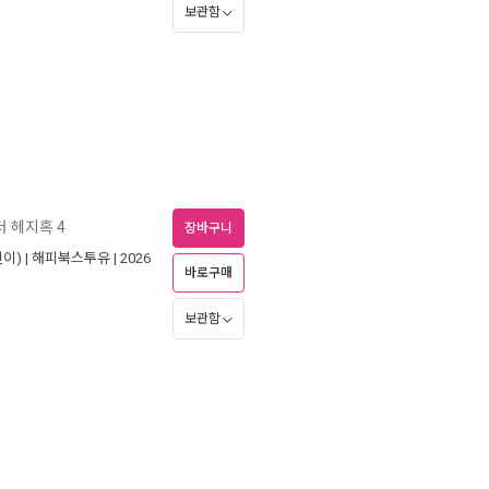
보관함
더 헤지혹 4
장바구니
이) |
해피북스투유
| 2026
바로구매
보관함