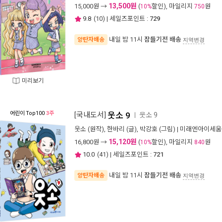
13,500원
15,000
원 →
(
할인), 마일리지
원
10%
750
9.8
(
10
) | 세일즈포인트 :
729
내일 밤 11시
잠들기전 배송
양탄자배송
지역변경
미리보기
어린이
Top100
3주
[국내도서]
웃소 9
웃소 9
ㅣ
웃소
(원작),
한바리
(글),
박강호
(그림) |
미래엔아이세움
15,120원
16,800
원 →
(
할인), 마일리지
원
10%
840
10.0
(
41
) | 세일즈포인트 :
721
내일 밤 11시
잠들기전 배송
양탄자배송
지역변경