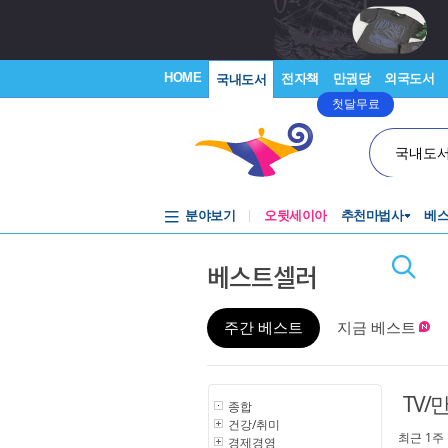
HOME
전자책
만권당
외국도서
국내도서
첫달무료
국내도
분야보기
오뒷세이아
추천마법사
베
베스트셀러
주간 베스트
지금 베스트
TV/
종합
건강/취미
최근 1주
경제경영