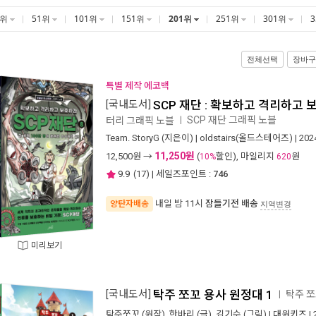
1위
51위
101위
151위
201위
251위
301위
전체선택
장바구
특별 제작 에코백
[국내도서]
SCP 재단 : 확보하고 격리하고 
SCP 재단 그래픽 노블
터리 그래픽 노블
ㅣ
Team. StoryG
(지은이) |
oldstairs(올드스테어즈)
| 20
11,250원
12,500
원 →
(
할인), 마일리지
원
10%
620
9.9
(
17
) | 세일즈포인트 :
746
내일 밤 11시
잠들기전 배송
양탄자배송
지역변경
미리보기
[국내도서]
탁주 쪼꼬 용사 원정대 1
탁주 쪼
ㅣ
탁주쪼꼬
(원작),
한바리
(글),
김기수
(그림) |
대원키즈
|