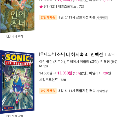
10%
1,100
9.1
(
32
) | 세일즈포인트 :
727
내일 밤 11시
잠들기전 배송
양탄자배송
지역변경
미리보기
[국내도서]
소닉 더 헤지혹 4 : 인팩션
소닉 
ㅣ
이언 플린
(지은이),
트레이시 야들리
(그림),
김래경
(옮긴
년 1월
13,050원
14,500
원 →
(
할인), 마일리지
원
10%
720
세일즈포인트 :
728
내일 밤 11시
잠들기전 배송
양탄자배송
지역변경
미리보기