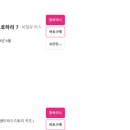
장바구니
보호하라 7
- 비일상 미스
바로구매
23년 6월
보관함
장바구니
샌드박스스토리 키즈
|
바로구매