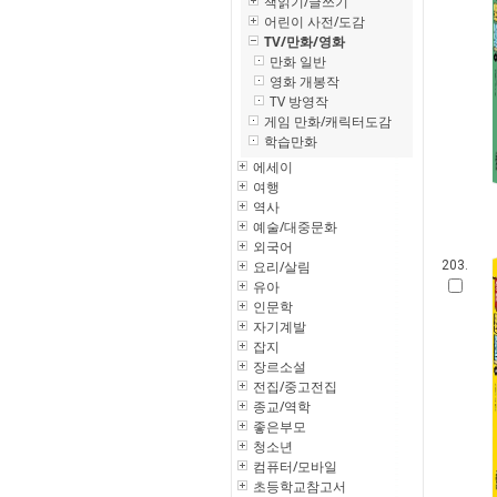
책읽기/글쓰기
어린이 사전/도감
TV/만화/영화
만화 일반
영화 개봉작
TV 방영작
게임 만화/캐릭터도감
학습만화
에세이
여행
역사
예술/대중문화
외국어
요리/살림
203.
유아
인문학
자기계발
잡지
장르소설
전집/중고전집
종교/역학
좋은부모
청소년
컴퓨터/모바일
초등학교참고서