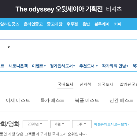
알라딘굿즈
온라인중고
중고매장
우주점
음반
블루레이
커피
서
스트
새로나온책
이벤트
정가인하도서
추천도서
작가와의 만남
북
국내도서
전자책
외국도서
알라딘굿
어제 베스트
특가 베스트
북플 베스트
신간 베스트
만화/영화
2026년
8월
1주
이 분류의 도서 모두 보기
 동안 가장 많은 고객들이 구매한 국내도서 순위입니다.