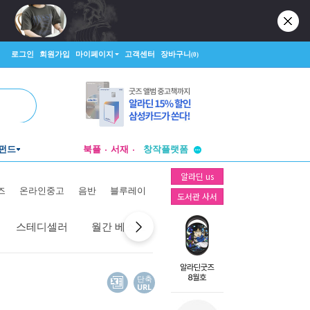
로그인
회원가입
마이페이지
고객센터
장바구니
(0)
투비컨티뉴드
펀드
북플
서재
창작플랫폼
투비컨티뉴드
알라딘 us
즈
온라인중고
음반
블루레이
도서관 사서
스테디셀러
월간 베스트
역대 베스트
선물 베스트
단축
URL