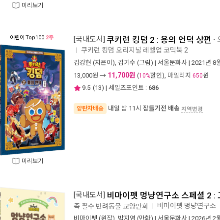
미리보기
어린이
Top100
2주
[국내도서]
쿠키런 킹덤 2 : 용의 언덕 상편
-
쿠키런 킹덤 오리지널 레벨업 코믹북 2
ㅣ
김강현
(지은이),
김기수
(그림) |
서울문화사
| 2021년 8
11,700원
13,000
원 →
(
할인), 마일리지
원
10%
650
9.5
(
13
) | 세일즈포인트 :
686
내일 밤 11시
잠들기전 배송
양탄자배송
지역변경
미리보기
[국내도서]
비마이펫 멍냥연구소 스페셜 2 :
비마이펫 멍냥연구소
족 필수 반려동물 교양만화
ㅣ
비마이펫
(원작),
박지영
(만화) |
서울문화사
| 2026년 2