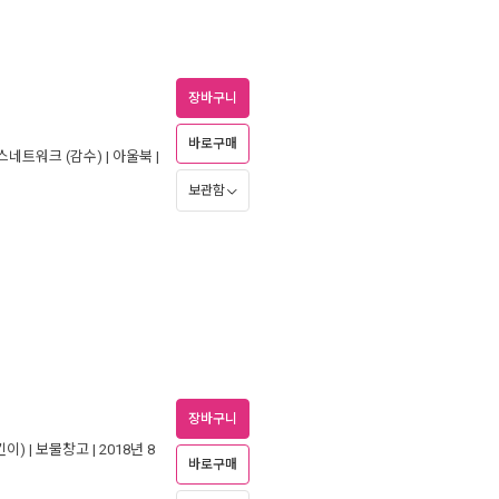
장바구니
바로구매
스네트워크
(감수) |
아울북
|
보관함
장바구니
이) |
보물창고
| 2018년 8
바로구매