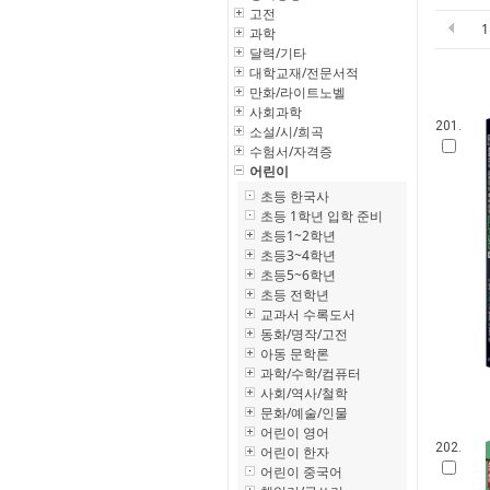
고전
과학
달력/기타
대학교재/전문서적
만화/라이트노벨
사회과학
201.
소설/시/희곡
수험서/자격증
어린이
초등 한국사
초등 1학년 입학 준비
초등1~2학년
초등3~4학년
초등5~6학년
초등 전학년
교과서 수록도서
동화/명작/고전
아동 문학론
과학/수학/컴퓨터
사회/역사/철학
문화/예술/인물
어린이 영어
202.
어린이 한자
어린이 중국어