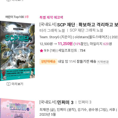
어린이
Top100
3주
특별 제작 에코백
[국내도서]
SCP 재단 : 확보하고 격리하고 
SCP 재단 그래픽 노블
터리 그래픽 노블
ㅣ
Team. StoryG
(지은이) |
oldstairs(올드스테어즈)
| 20
11,250원
12,500
원 →
(
할인), 마일리지
원
10%
620
9.9
(
18
) | 세일즈포인트 :
734
내일 밤 11시
잠들기전 배송
양탄자배송
지역변경
미리보기
[국내도서]
민쩌미 3
민쩌미 3
ㅣ
최재연
(글),
민쩌미
(원작),
김기수
,
권수영
(그림),
서후
|
2023년 5월