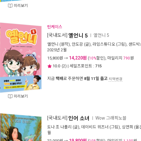
미리보기
틴케이스
[국내도서]
옐언니 5
옐언니 5
ㅣ
옐언니
(원작),
안도감
(글),
라임스튜디오
(그림),
샌드박
2025년 2월
14,220원
15,800
원 →
(
할인), 마일리지
원
10%
790
10.0
(
2
) | 세일즈포인트 :
715
지금
택배
로 주문하면
8월 11일 출고
지역변경
미리보기
[국내도서]
인어 소녀
Wow 그래픽노블
ㅣ
도나 조 나폴리
(글),
데이비드 위즈너
(그림),
심연희
(옮긴
월
19,800원
22,000
원 →
(
할인), 마일리지
원