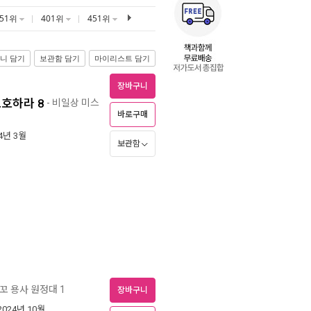
351위
401위
451위
니 담기
보관함 담기
마이리스트 담기
장바구니
보호하라 8
- 비일상 미스
바로구매
24년 3월
보관함
꼬 용사 원정대 1
장바구니
 2024년 10월