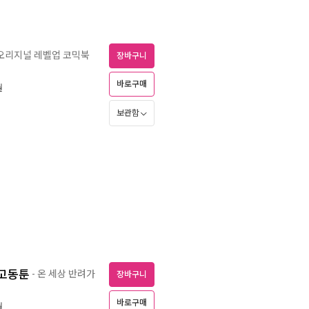
 오리지널 레벨업 코믹북
장바구니
바로구매
월
보관함
 고동툰
- 온 세상 반려가
장바구니
바로구매
월