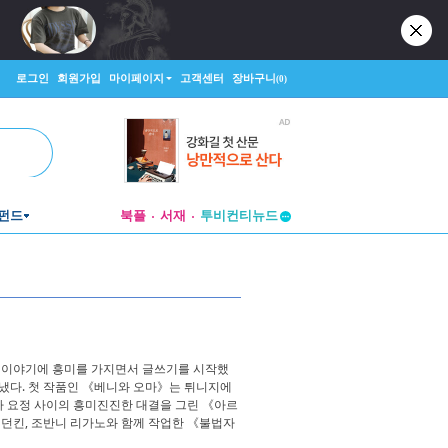
로그인
회원가입
마이페이지
고객센터
장바구니
(0)
펀드
북플
서재
투비컨티뉴드
창작플랫폼
투비컨티뉴드
적 이야기에 흥미를 가지면서 글쓰기를 시작했
보냈다. 첫 작품인 《베니와 오마》는 튀니지에
지하 요정 사이의 흥미진진한 대결을 그린 《아르
던킨, 조반니 리가노와 함께 작업한 《불법자