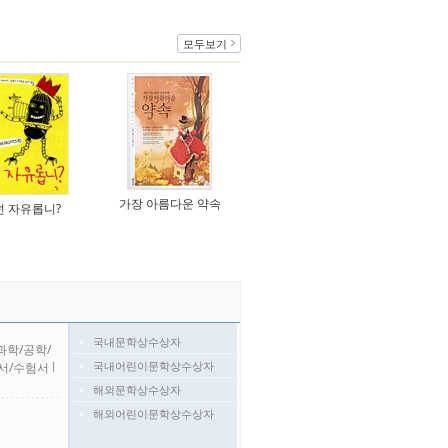
모두보기
가장 아름다운 약속
넌 자유롭니?
국내문학상수상자
과학/공학/
국내어린이문학상수상자
서/수험서
l
해외문학상수상자
해외어린이문학상수상자