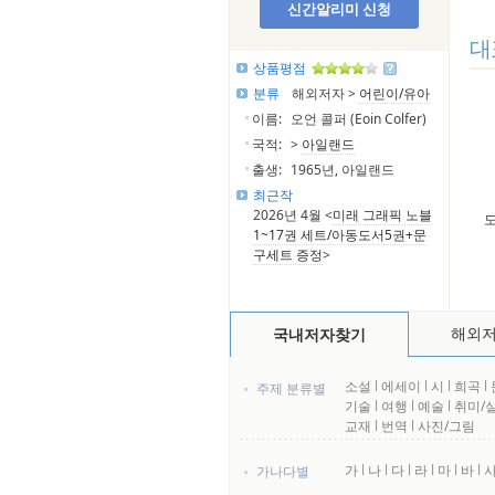
신간알리미 신청
대
상품평점
분류
해외저자 >
어린이/유아
이름:
오언 콜퍼 (Eoin Colfer)
국적:
>
아일랜드
출생:
1965년, 아일랜드
최근작
2026년 4월 <
미래 그래픽 노블
도
1~17권 세트/아동도서5권+문
구세트 증정
>
해외
국내저자찾기
소설
l
에세이
l
시
l
희곡
l
주제 분류별
기술
l
여행
l
예술
l
취미/
교재
l
번역
l
사진/그림
가
l
나
l
다
l
라
l
마
l
바
l
가나다별