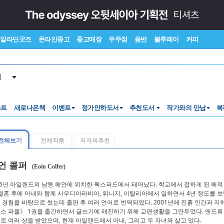
알라딘굿즈
온라인중고
중고매장
우주점
음반
블루레이
커피
서
스트
새로나온책
이벤트
정가인하도서
추천도서
작가와의 만남
북
전체보기
전체작품
저자의추천
언 콜퍼
(Eoin Colfer)
65년 아일랜드의 남동 해안에 위치한 웩스퍼드에서 태어났다. 학교에서 접하게 된 해
 결혼 후에 아내와 함께 사우디아라비아, 튀니지, 이탈리아에서 일하면서 4년 정도를 
 경험을 바탕으로 썼는데 출판 후 여러 언어로 번역되었다. 2001년에 진흙 인간과 
스 파울》 1권을 출간하면서 글쓰기에 매진하기 위해 교편생활을 그만두었다. 앤드류 
로 여러 상을 받았으며, 현재 아일랜드에서 아내, 그리고 두 자녀와 살고 있다.