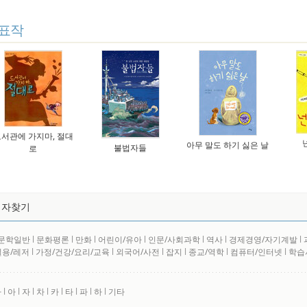
표작
서관에 가지마, 절대
아무 말도 하기 싫은 날
불법자들
로
저자찾기
문학일반
l
문화평론
l
만화
l
어린이/유아
l
인문/사회과학
l
역사
l
경제경영/자기계발
l
실용/레저
l
가정/건강/요리/교육
l
외국어/사전
l
잡지
l
종교/역학
l
컴퓨터/인터넷
l
학습
사
l
아
l
자
l
차
l
카
l
타
l
파
l
하
l
기타