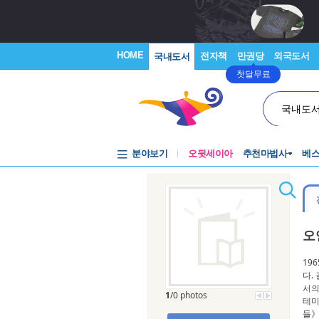
HOME
전자책
만권당
외국도서
국내도서
첫달무료
국내도
분야보기
오뒷세이아
추천마법사
베
오
19
다.
서의
1
/0 photos
테미
들》